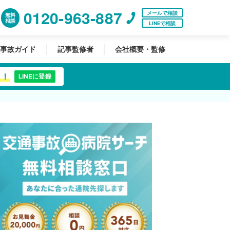
0120-963-887
メールで相談
無料
相談
LINEで相談
事故ガイド
記事監修者
会社概要・監修
中！
LINEに登録