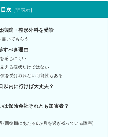
目次
[
非表示
]
は病院・整形外科を受診
を書いてもらう
診すべき理由
みを感じにくい
に見える症状だけではない
賠償を受け取れない可能性もある
何日以内に行けば大丈夫？
いは保険会社それとも加害者？
過(回復期にあたる6か月を過ぎ残っている障害)
）