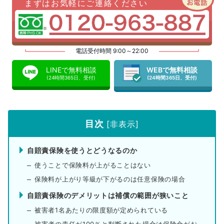
まずはお気軽にご連絡ください
電話受付時間 9:00～22:00
LINEで無料相談
WEBで無料相談
(24時間365日、受付)
(24時間365日、受付)
目次
[
非表示
]
自賠責保険を使うとどうなるのか
使うことで保険料が上がることはない
保険料が上がり等級が下がるのは任意保険の場合
自賠責保険のデメリットは補償の範囲が狭いこと
被害者1名あたりの限度額が定められている
被害者の責任が100％と判断された場合は保険金がおりない