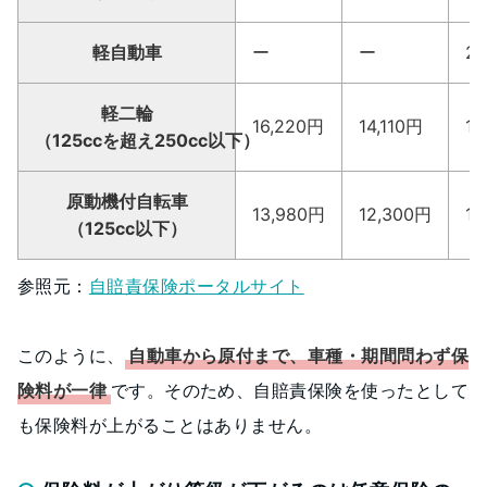
軽自動車
ー
ー
26
軽二輪
16,220円
14,110円
11
（125ccを超え250cc以下）
原動機付自転車
13,980円
12,300円
10
（125cc以下）
参照元：
自賠責保険ポータルサイト
このように、
自動車から原付まで、車種・期間問わず保
険料が一律
です。そのため、自賠責保険を使ったとして
も保険料が上がることはありません。