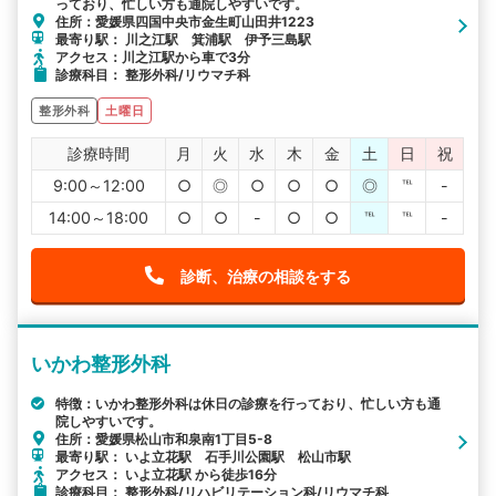
っており、忙しい方も通院しやすいです。
住所：愛媛県四国中央市金生町山田井1223
最寄り駅： 川之江駅 箕浦駅 伊予三島駅
アクセス：川之江駅から車で3分
診療科目： 整形外科/リウマチ科
整形外科
土曜日
診療時間
月
火
水
木
金
土
日
祝
9:00～12:00
○
◎
○
○
○
◎
℡
-
14:00～18:00
○
○
-
○
○
℡
℡
-
診断、治療の相談をする
いかわ整形外科
特徴：いかわ整形外科は休日の診療を行っており、忙しい方も通
院しやすいです。
住所：愛媛県松山市和泉南1丁目5-8
最寄り駅： いよ立花駅 石手川公園駅 松山市駅
アクセス： いよ立花駅 から徒歩16分
診療科目： 整形外科/リハビリテーション科/リウマチ科