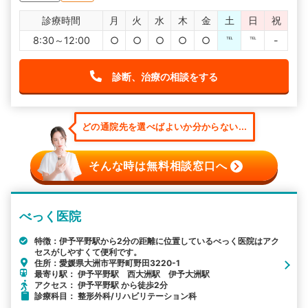
診療時間
月
火
水
木
金
土
日
祝
8:30～12:00
○
○
○
○
○
℡
℡
-
診断、治療の相談をする
どの通院先を選べばよいか分からない...
そんな時は無料相談窓口へ
べっく医院
特徴：伊予平野駅から2分の距離に位置しているべっく医院はアク
セスがしやすくて便利です。
住所：愛媛県大洲市平野町野田3220-1
最寄り駅： 伊予平野駅 西大洲駅 伊予大洲駅
アクセス： 伊予平野駅 から徒歩2分
診療科目： 整形外科/リハビリテーション科