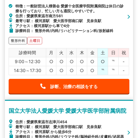
特徴：一般財団法人積善会 愛媛十全医療学院附属病院は休日の診
療を行っており、忙しい方も通院しやすいです。
住所：愛媛県東温市南方561
最寄り駅： 横河原駅 愛大医学部南口駅 見奈良駅
アクセス：横河原駅から車で4分
診療科目： 整形外科/内科/リハビリテーション科/放射線科
整形外科
土曜日
診療時間
月
火
水
木
金
土
日
祝
9:00～12:30
○
○
○
○
○
○
℡
-
14:30～17:30
○
○
○
○
○
℡
℡
-
診断、治療の相談をする
国立大学法人愛媛大学 愛媛大学医学部附属病院
住所：愛媛県東温市志津川454
最寄り駅： 横河原駅 愛大医学部南口駅 見奈良駅
アクセス： 横河原駅 から徒歩6分
診療科目： 整形外科/内科/リウマチ科/脳神経外科/皮膚科/泌尿器