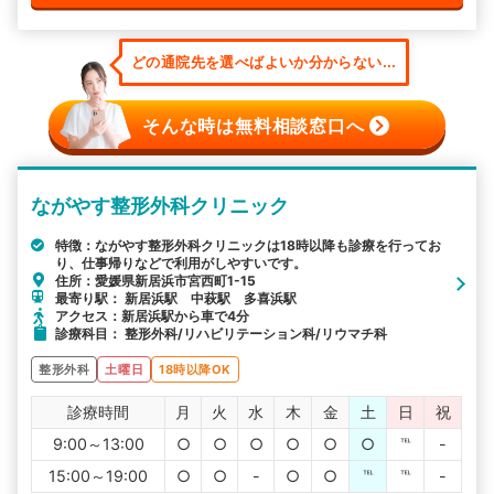
どの通院先を選べばよいか分からない...
そんな時は無料相談窓口へ
ながやす整形外科クリニック
特徴：ながやす整形外科クリニックは18時以降も診療を行ってお
り、仕事帰りなどで利用がしやすいです。
住所：愛媛県新居浜市宮西町1-15
最寄り駅： 新居浜駅 中萩駅 多喜浜駅
アクセス：新居浜駅から車で4分
診療科目： 整形外科/リハビリテーション科/リウマチ科
整形外科
土曜日
18時以降OK
診療時間
月
火
水
木
金
土
日
祝
9:00～13:00
○
○
○
○
○
○
℡
-
15:00～19:00
○
○
-
○
○
℡
℡
-