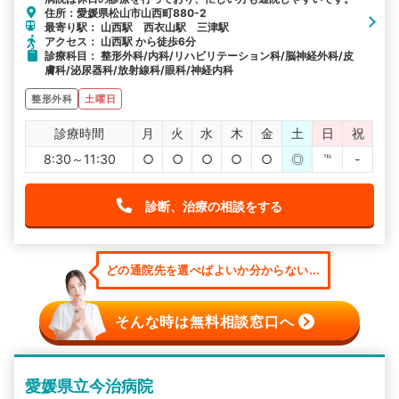
住所：愛媛県松山市山西町880-2
最寄り駅： 山西駅 西衣山駅 三津駅
アクセス： 山西駅 から徒歩6分
診療科目： 整形外科/内科/リハビリテーション科/脳神経外科/皮
膚科/泌尿器科/放射線科/眼科/神経内科
整形外科
土曜日
診療時間
月
火
水
木
金
土
日
祝
8:30～11:30
○
○
○
○
○
◎
℡
-
診断、治療の相談をする
どの通院先を選べばよいか分からない...
そんな時は無料相談窓口へ
愛媛県立今治病院