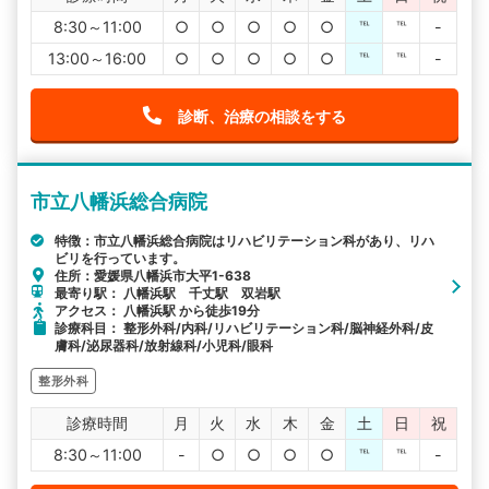
8:30～11:00
○
○
○
○
○
℡
℡
-
13:00～16:00
○
○
○
○
○
℡
℡
-
診断、治療の相談をする
市立八幡浜総合病院
特徴：市立八幡浜総合病院はリハビリテーション科があり、リハ
ビリを行っています。
住所：愛媛県八幡浜市大平1-638
最寄り駅： 八幡浜駅 千丈駅 双岩駅
アクセス： 八幡浜駅 から徒歩19分
診療科目： 整形外科/内科/リハビリテーション科/脳神経外科/皮
膚科/泌尿器科/放射線科/小児科/眼科
整形外科
診療時間
月
火
水
木
金
土
日
祝
8:30～11:00
-
○
○
○
○
℡
℡
-