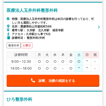
医療法人玉井外科整形外科
特徴：医療法人玉井外科整形外科は休日の診療を行っており、忙
しい方も通院しやすいです。
住所：愛媛県松山市森松町598
最寄り駅： 久米駅 北久米駅 福音寺駅
アクセス：久米駅から車で5分
診療科目： 整形外科/外科
整形外科
土曜日
診療時間
月
火
水
木
金
土
日
祝
9:00～12:30
○
○
○
○
○
○
℡
-
14:00～18:00
○
○
○
-
○
℡
℡
-
診断、治療の相談をする
ひろ整形外科