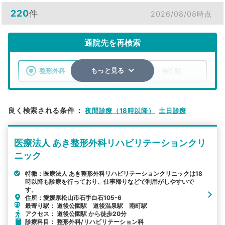
220
件
2026/08/08時点
通院先を再検索
整形外科
整骨院・接骨院
もっと見る
エリア
愛媛県
市区町村
良く検索される条件
：
夜間診療（18時以降）
土日診療
検索する
医療法人 あき整形外科リハビリテーションクリ
詳細条件で絞り込む
ニック
その他の検索方法
特徴：医療法人 あき整形外科リハビリテーションクリニックは18
時以降も診療を行っており、仕事帰りなどで利用がしやすいで
す。
駅から探す
院名から探す
住所：愛媛県松山市石手白石105-6
最寄り駅： 道後公園駅 道後温泉駅 南町駅
アクセス： 道後公園駅 から徒歩20分
診療科目： 整形外科/リハビリテーション科