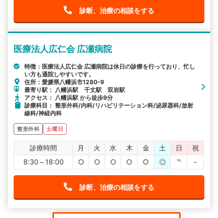
診断、治療の相談をする
医療法人広仁会 広瀬病院
特徴：医療法人広仁会 広瀬病院は休日の診療を行っており、忙し
い方も通院しやすいです。
住所：愛媛県八幡浜市1280-9
最寄り駅： 八幡浜駅 千丈駅 双岩駅
アクセス： 八幡浜駅 から徒歩9分
診療科目： 整形外科/内科/リハビリテーション科/泌尿器科/放射
線科/神経内科
整形外科
土曜日
診療時間
月
火
水
木
金
土
日
祝
8:30～18:00
○
○
○
○
○
◎
℡
-
診断、治療の相談をする