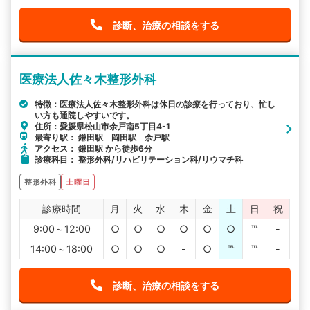
診断、治療の相談をする
医療法人佐々木整形外科
特徴：医療法人佐々木整形外科は休日の診療を行っており、忙し
い方も通院しやすいです。
住所：愛媛県松山市余戸南5丁目4-1
最寄り駅： 鎌田駅 岡田駅 余戸駅
アクセス： 鎌田駅 から徒歩6分
診療科目： 整形外科/リハビリテーション科/リウマチ科
整形外科
土曜日
診療時間
月
火
水
木
金
土
日
祝
9:00～12:00
○
○
○
○
○
○
℡
-
14:00～18:00
○
○
○
-
○
℡
℡
-
診断、治療の相談をする