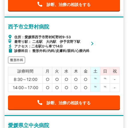
診断、治療の相談をする
西予市立野村病院
住所：愛媛県西予市野村町野村9-53
最寄り駅： 二名駅 大内駅 伊予宮野下駅
アクセス：二名駅から車で14分
診療科目： 整形外科/内科/皮膚科/眼科/心療内科
整形外科
診療時間
月
火
水
木
金
土
日
祝
8:30～12:00
○
○
○
○
○
℡
℡
-
14:00～17:00
○
○
○
○
○
℡
℡
-
診断、治療の相談をする
愛媛県立中央病院