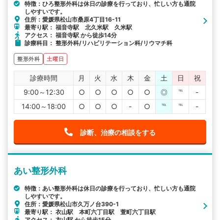
特徴：ひろ整形外科は休日の診療を行っており、忙しい方も通院
しやすいです。
住所：愛媛県松山市桑原4丁目16-11
最寄り駅： 福音寺駅 北久米駅 久米駅
アクセス： 福音寺駅 から徒歩14分
診療科目： 整形外科/リハビリテーション科/リウマチ科
整形外科
土曜日
診療時間
月
火
水
木
金
土
日
祝
9:00～12:30
○
○
○
○
○
◎
℡
-
14:00～18:00
○
○
○
-
○
℡
℡
-
診断、治療の相談をする
あい整形外科
特徴：あい整形外科は休日の診療を行っており、忙しい方も通院
しやすいです。
住所：愛媛県松山市久万ノ台390-1
最寄り駅： 衣山駅 本町六丁目駅 萱町六丁目駅
アクセス： 衣山駅 から徒歩15分