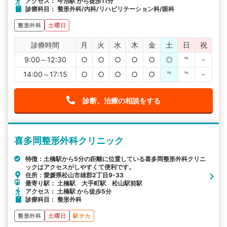
アクセス： 今治駅 から徒歩11分
診療科目： 整形外科/内科/リハビリテーション科/眼科
整形外科
土曜日
診療時間
月
火
水
木
金
土
日
祝
9:00～12:30
○
○
○
○
○
◎
℡
-
14:00～17:15
○
○
○
○
○
℡
℡
-
診断、治療の相談をする
喜多岡整形外科クリニック
特徴：土橋駅から5分の距離に位置している喜多岡整形外科クリニ
ックはアクセスがしやすくて便利です。
住所：愛媛県松山市雄郡2丁目9-33
最寄り駅： 土橋駅 大手町駅 松山駅前駅
アクセス： 土橋駅 から徒歩5分
診療科目： 整形外科
整形外科
土曜日
駅チカ