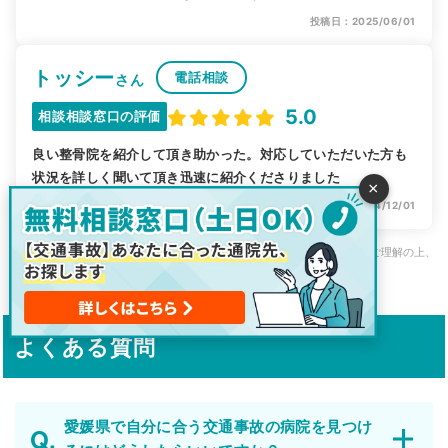
投稿日：2025/06/01
トッシー
電話相談
さん
5.0
相談相談窓口の評価
良い整骨院を紹介して頂き助かった。対応していただいた方も
状況を詳しく聞いて頂き迅速に紹介くださりました
×
投稿日：2024/12/01
※上記はご利用者様のご利用当時の主観的なご意見・ご感想です。その点ご理解の上、
一つの参考としてご活用ください。
よくある質問
愛媛県で自分に合う交通事故の病院を見つけ