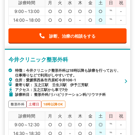
診療時間
月
火
水
木
金
土
日
祝
9:00～13:00
○
○
○
○
○
○
℡
-
14:00～18:00
○
○
○
-
○
○
℡
-
診断、治療の相談をする
今井クリニック整形外科
特徴：今井クリニック整形外科は18時以降も診療を行っており、
仕事帰りなどで利用がしやすいです。
住所：愛媛県西条市丹原町今井106-1
最寄り駅： 玉之江駅 壬生川駅 伊予三芳駅
アクセス：玉之江駅から車で7分
診療科目： 整形外科/リハビリテーション科/リウマチ科
整形外科
土曜日
18時以降OK
診療時間
月
火
水
木
金
土
日
祝
9:00～12:30
○
○
◎
○
○
◎
℡
-
14:30～18:30
○
○
-
○
○
℡
℡
-