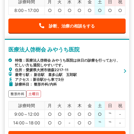
診療時間
月
火
水
木
金
土
日
祝
8:00～17:00
○
○
○
○
○
○
○
○
診断、治療の相談をする
医療法人啓樹会 みやうち医院
特徴：医療法人啓樹会 みやうち医院は休日の診療を行っており、
忙しい方も通院しやすいです。
住所：愛媛県大洲市徳森2217-11
最寄り駅： 新谷駅 喜多山駅 五郎駅
アクセス：新谷駅から車で3分
診療科目： 整形外科/内科
整形外科
土曜日
診療時間
月
火
水
木
金
土
日
祝
9:00～12:00
○
○
○
○
○
○
℡
-
14:00～18:00
○
○
-
○
○
℡
℡
-