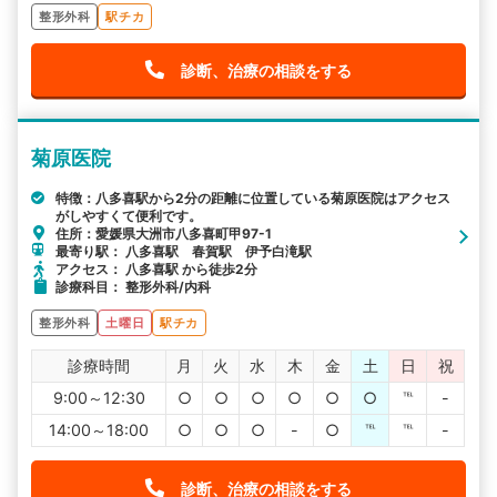
整形外科
駅チカ
診断、治療の相談をする
菊原医院
特徴：八多喜駅から2分の距離に位置している菊原医院はアクセス
がしやすくて便利です。
住所：愛媛県大洲市八多喜町甲97-1
最寄り駅： 八多喜駅 春賀駅 伊予白滝駅
アクセス： 八多喜駅 から徒歩2分
診療科目： 整形外科/内科
整形外科
土曜日
駅チカ
診療時間
月
火
水
木
金
土
日
祝
9:00～12:30
○
○
○
○
○
○
℡
-
14:00～18:00
○
○
○
-
○
℡
℡
-
診断、治療の相談をする