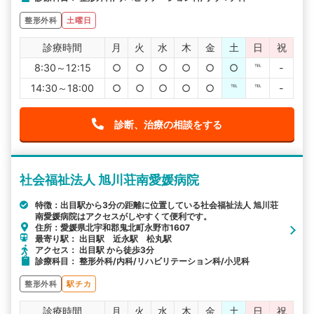
整形外科
土曜日
診療時間
月
火
水
木
金
土
日
祝
8:30～12:15
○
○
○
○
○
○
℡
-
14:30～18:00
○
○
○
○
○
℡
℡
-
診断、治療の相談をする
社会福祉法人 旭川荘南愛媛病院
特徴：出目駅から3分の距離に位置している社会福祉法人 旭川荘
南愛媛病院はアクセスがしやすくて便利です。
住所：愛媛県北宇和郡鬼北町永野市1607
最寄り駅： 出目駅 近永駅 松丸駅
アクセス： 出目駅 から徒歩3分
診療科目： 整形外科/内科/リハビリテーション科/小児科
整形外科
駅チカ
診療時間
月
火
水
木
金
土
日
祝