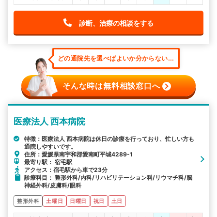
診断、治療の相談をする
どの通院先を選べばよいか分からない...
そんな時は無料相談窓口へ
医療法人 西本病院
特徴：医療法人 西本病院は休日の診療を行っており、忙しい方も
通院しやすいです。
住所：愛媛県南宇和郡愛南町平城4289-1
最寄り駅： 宿毛駅
アクセス：宿毛駅から車で23分
診療科目： 整形外科/内科/リハビリテーション科/リウマチ科/脳
神経外科/皮膚科/眼科
整形外科
土曜日
日曜日
祝日
土日