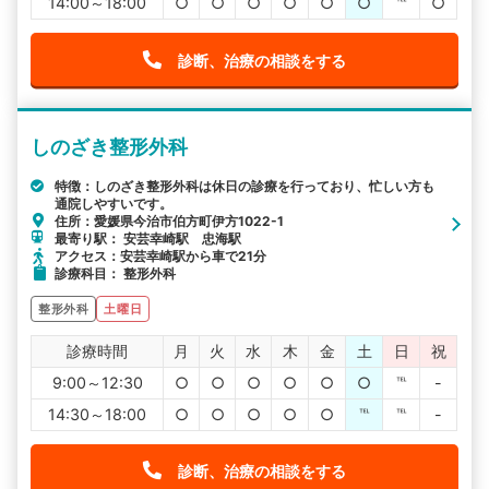
14:00～18:00
○
○
○
○
○
○
℡
○
診断、治療の相談をする
しのざき整形外科
特徴：しのざき整形外科は休日の診療を行っており、忙しい方も
通院しやすいです。
住所：愛媛県今治市伯方町伊方1022-1
最寄り駅： 安芸幸崎駅 忠海駅
アクセス：安芸幸崎駅から車で21分
診療科目： 整形外科
整形外科
土曜日
診療時間
月
火
水
木
金
土
日
祝
9:00～12:30
○
○
○
○
○
○
℡
-
14:30～18:00
○
○
○
○
○
℡
℡
-
診断、治療の相談をする