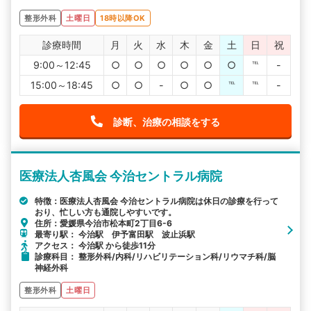
整形外科
土曜日
18時以降OK
診療時間
月
火
水
木
金
土
日
祝
9:00～12:45
○
○
○
○
○
○
℡
-
15:00～18:45
○
○
-
○
○
℡
℡
-
診断、治療の相談をする
医療法人杏風会 今治セントラル病院
特徴：医療法人杏風会 今治セントラル病院は休日の診療を行って
おり、忙しい方も通院しやすいです。
住所：愛媛県今治市松本町2丁目6-6
最寄り駅： 今治駅 伊予富田駅 波止浜駅
アクセス： 今治駅 から徒歩11分
診療科目： 整形外科/内科/リハビリテーション科/リウマチ科/脳
神経外科
整形外科
土曜日