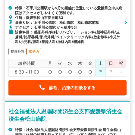
特徴：石手川公園駅から5分の距離に位置している愛媛県立中央病
院はアクセスがしやすくて便利です。
住所：愛媛県松山市春日町83
最寄り駅： 石手川公園駅 松山市駅 松山市駅前駅
アクセス： 石手川公園駅 から徒歩5分
診療科目： 整形外科/内科/リハビリテーション科/脳神経外科/皮
膚科/泌尿器科/形成外科/ペインクリニック内科/放射線科/小児外
科/小児科/眼科/産婦人科/神経内科/精神科
整形外科
駅チカ
診療時間
月
火
水
木
金
土
日
祝
8:30～11:00
○
○
○
○
○
℡
℡
-
診断、治療の相談をする
社会福祉法人恩賜財団済生会支部愛媛県済生会
済生会松山病院
特徴：社会福祉法人恩賜財団済生会支部愛媛県済生会 済生会松山
病院は休日の診療を行っており、忙しい方も通院しやすいです。