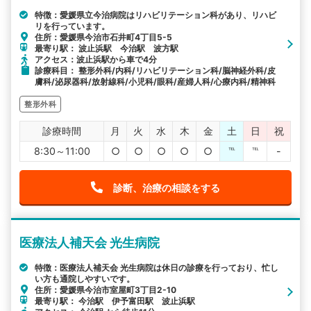
特徴：愛媛県立今治病院はリハビリテーション科があり、リハビ
リを行っています。
住所：愛媛県今治市石井町4丁目5-5
最寄り駅： 波止浜駅 今治駅 波方駅
アクセス：波止浜駅から車で4分
診療科目： 整形外科/内科/リハビリテーション科/脳神経外科/皮
膚科/泌尿器科/放射線科/小児科/眼科/産婦人科/心療内科/精神科
整形外科
診療時間
月
火
水
木
金
土
日
祝
8:30～11:00
○
○
○
○
○
℡
℡
-
診断、治療の相談をする
医療法人補天会 光生病院
特徴：医療法人補天会 光生病院は休日の診療を行っており、忙し
い方も通院しやすいです。
住所：愛媛県今治市室屋町3丁目2-10
最寄り駅： 今治駅 伊予富田駅 波止浜駅