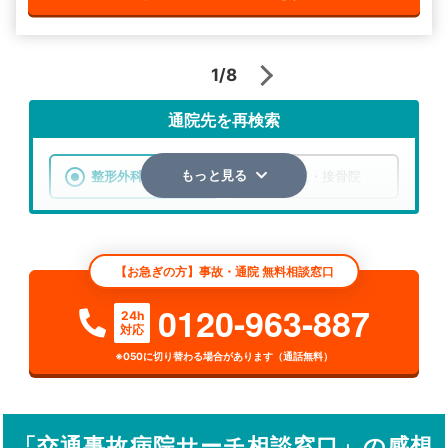
1/8
通院先を再検索
整形外科
整骨院・接骨院
もっと見る
エリア
愛媛県
市区町村
【お急ぎの方】事故・通院 無料相談窓口
検索する
0120-963-887
24h
対応
詳細条件で絞り込む
※050に切り替わる場合があります（通話無料）
その他の検索方法
駅から探す
院名から探す
「交通事故病院サーチ相談窓口」の感想