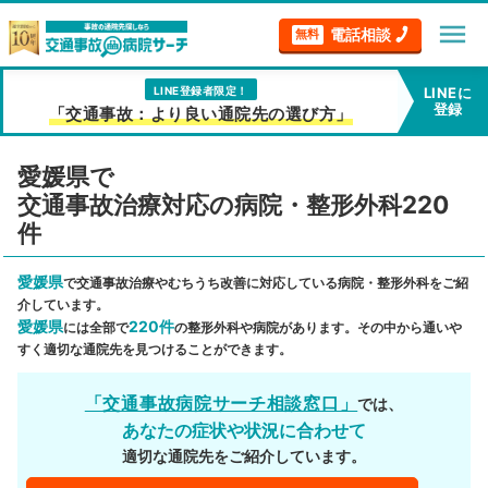
menu
電話相談
無料
LINE登録者限定！
LINEに
登録
「交通事故：より良い通院先の選び方」
愛媛県で
交通事故治療対応の病院・整形外科220
件
愛媛県
で交通事故治療やむちうち改善に対応している病院・整形外科をご紹
介しています。
愛媛県
220件
には全部で
の整形外科や病院があります。その中から通いや
すく適切な通院先を見つけることができます。
「交通事故病院サーチ相談窓口」
では、
あなたの症状や状況に合わせて
適切な通院先をご紹介しています。