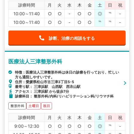
診療時間
月
火
水
木
金
土
日
祝
10:00～11:40
○
○
-
○
○
◎
℡
-
10:00～11:40
○
○
-
○
○
℡
℡
-
診断、治療の相談をする
医療法人三津整形外科
特徴：医療法人三津整形外科は休日の診療を行っており、忙しい
方も通院しやすいです。
住所：愛媛県松山市古三津3丁目5-5
最寄り駅： 三津浜駅 山西駅 西衣山駅
アクセス： 三津浜駅 から徒歩7分
診療科目： 整形外科/内科/リハビリテーション科/リウマチ科
整形外科
土曜日
祝日
診療時間
月
火
水
木
金
土
日
祝
9:00～12:30
○
○
○
○
○
◎
℡
-