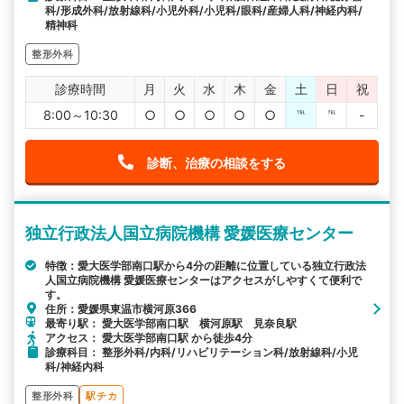
科/形成外科/放射線科/小児外科/小児科/眼科/産婦人科/神経内科/
精神科
整形外科
診療時間
月
火
水
木
金
土
日
祝
8:00～10:30
○
○
○
○
○
℡
℡
-
診断、治療の相談をする
独立行政法人国立病院機構 愛媛医療センター
特徴：愛大医学部南口駅から4分の距離に位置している独立行政法
人国立病院機構 愛媛医療センターはアクセスがしやすくて便利で
す。
住所：愛媛県東温市横河原366
最寄り駅： 愛大医学部南口駅 横河原駅 見奈良駅
アクセス： 愛大医学部南口駅 から徒歩4分
診療科目： 整形外科/内科/リハビリテーション科/放射線科/小児
科/神経内科
整形外科
駅チカ