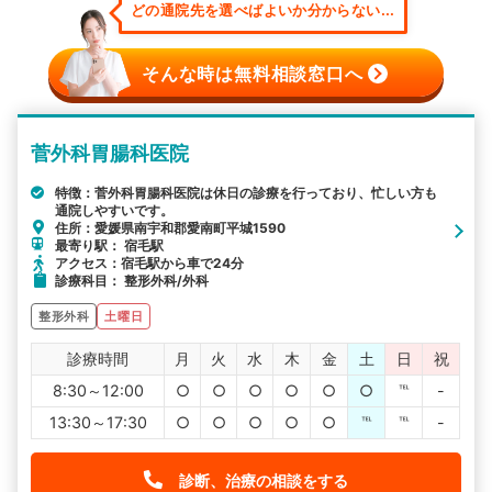
どの通院先を選べばよいか分からない...
そんな時は無料相談窓口へ
菅外科胃腸科医院
特徴：菅外科胃腸科医院は休日の診療を行っており、忙しい方も
通院しやすいです。
住所：愛媛県南宇和郡愛南町平城1590
最寄り駅： 宿毛駅
アクセス：宿毛駅から車で24分
診療科目： 整形外科/外科
整形外科
土曜日
診療時間
月
火
水
木
金
土
日
祝
8:30～12:00
○
○
○
○
○
○
℡
-
13:30～17:30
○
○
○
○
○
℡
℡
-
診断、治療の相談をする