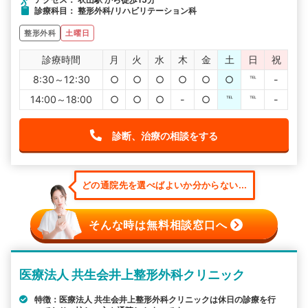
診療科目： 整形外科/リハビリテーション科
整形外科
土曜日
診療時間
月
火
水
木
金
土
日
祝
8:30～12:30
○
○
○
○
○
○
℡
-
14:00～18:00
○
○
○
-
○
℡
℡
-
診断、治療の相談をする
どの通院先を選べばよいか分からない...
そんな時は無料相談窓口へ
医療法人 共生会井上整形外科クリニック
特徴：医療法人 共生会井上整形外科クリニックは休日の診療を行