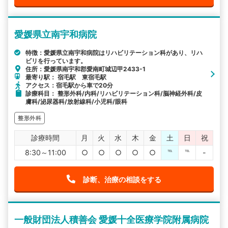
愛媛県立南宇和病院
特徴：愛媛県立南宇和病院はリハビリテーション科があり、リハ
ビリを行っています。
住所：愛媛県南宇和郡愛南町城辺甲2433-1
最寄り駅： 宿毛駅 東宿毛駅
アクセス：宿毛駅から車で20分
診療科目： 整形外科/内科/リハビリテーション科/脳神経外科/皮
膚科/泌尿器科/放射線科/小児科/眼科
整形外科
診療時間
月
火
水
木
金
土
日
祝
8:30～11:00
○
○
○
○
○
℡
℡
-
診断、治療の相談をする
一般財団法人積善会 愛媛十全医療学院附属病院