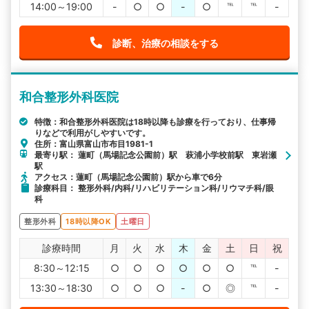
14:00～19:00
-
○
○
-
○
℡
℡
-
診断、治療の相談をする
和合整形外科医院
特徴：和合整形外科医院は18時以降も診療を行っており、仕事帰
りなどで利用がしやすいです。
住所：富山県富山市布目1981-1
最寄り駅： 蓮町（馬場記念公園前）駅 萩浦小学校前駅 東岩瀬
駅
アクセス：蓮町（馬場記念公園前）駅から車で6分
診療科目： 整形外科/内科/リハビリテーション科/リウマチ科/眼
科
整形外科
18時以降OK
土曜日
診療時間
月
火
水
木
金
土
日
祝
8:30～12:15
○
○
○
○
○
○
℡
-
13:30～18:30
○
○
○
-
○
◎
℡
-