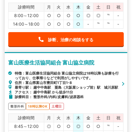
診療時間
月
火
水
木
金
土
日
祝
8:00～12:00
○
○
○
○
◎
◎
℡
-
14:00～18:00
○
○
○
○
-
℡
℡
-
診断、治療の相談をする
富山医療生活協同組合 富山協立病院
特徴：富山医療生活協同組合 富山協立病院は18時以降も診療を行
っており、仕事帰りなどで利用がしやすいです。
住所：富山県富山市豊田町1丁目1-8
最寄り駅： 越中中島駅 粟島（大阪屋ショップ前）駅 城川原駅
アクセス： 越中中島駅 から徒歩11分
診療科目： 整形外科/内科/皮膚科/泌尿器科
整形外科
18時以降OK
土曜日
診療時間
月
火
水
木
金
土
日
祝
8:45～12:00
◎
○
○
◎
○
○
℡
-