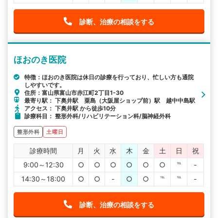
診断、治療の相談をする
ほおのき医院
特徴：ほおのき医院は休日の診療を行っており、忙しい方も通院
しやすいです。
住所：富山県富山市赤江町2丁目1-30
最寄り駅： 下奥井駅 粟島（大阪屋ショップ前）駅 越中中島駅
アクセス： 下奥井駅 から徒歩10分
診療科目： 整形外科/リハビリテーション科/脳神経外科
整形外科
土曜日
診療時間
月
火
水
木
金
土
日
祝
9:00～12:30
○
○
○
○
○
○
℡
-
14:30～18:00
○
○
-
○
○
℡
℡
-
診断、治療の相談をする