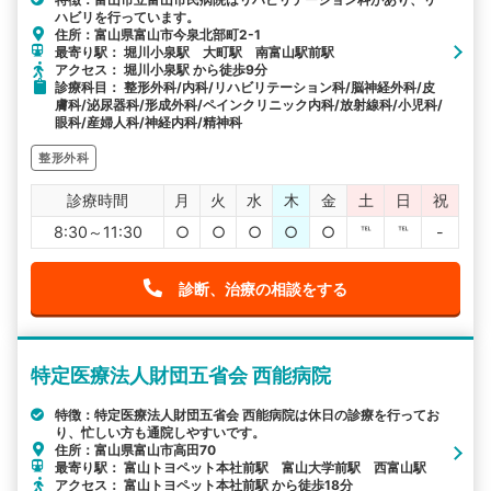
ハビリを行っています。
住所：富山県富山市今泉北部町2-1
最寄り駅： 堀川小泉駅 大町駅 南富山駅前駅
アクセス： 堀川小泉駅 から徒歩9分
診療科目： 整形外科/内科/リハビリテーション科/脳神経外科/皮
膚科/泌尿器科/形成外科/ペインクリニック内科/放射線科/小児科/
眼科/産婦人科/神経内科/精神科
整形外科
診療時間
月
火
水
木
金
土
日
祝
8:30～11:30
○
○
○
○
○
℡
℡
-
診断、治療の相談をする
特定医療法人財団五省会 西能病院
特徴：特定医療法人財団五省会 西能病院は休日の診療を行ってお
り、忙しい方も通院しやすいです。
住所：富山県富山市高田70
最寄り駅： 富山トヨペット本社前駅 富山大学前駅 西富山駅
アクセス： 富山トヨペット本社前駅 から徒歩18分