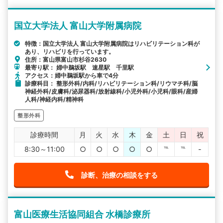
国立大学法人 富山大学附属病院
特徴：国立大学法人 富山大学附属病院はリハビリテーション科が
あり、リハビリを行っています。
住所：富山県富山市杉谷2630
最寄り駅： 婦中鵜坂駅 速星駅 千里駅
アクセス：婦中鵜坂駅から車で4分
診療科目： 整形外科/内科/リハビリテーション科/リウマチ科/脳
神経外科/皮膚科/泌尿器科/放射線科/小児外科/小児科/眼科/産婦
人科/神経内科/精神科
整形外科
診療時間
月
火
水
木
金
土
日
祝
8:30～11:00
○
○
○
○
○
℡
℡
-
診断、治療の相談をする
富山医療生活協同組合 水橋診療所