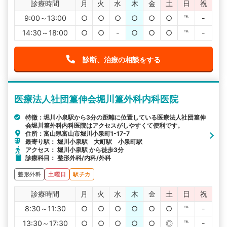
診療時間
月
火
水
木
金
土
日
祝
9:00～13:00
○
○
○
○
○
○
℡
-
14:30～18:00
○
○
-
○
○
○
℡
-
診断、治療の相談をする
医療法人社団篁伸会堀川篁外科内科医院
特徴：堀川小泉駅から3分の距離に位置している医療法人社団篁伸
会堀川篁外科内科医院はアクセスがしやすくて便利です。
住所：富山県富山市堀川小泉町1-17-7
最寄り駅： 堀川小泉駅 大町駅 小泉町駅
アクセス： 堀川小泉駅 から徒歩3分
診療科目： 整形外科/内科/外科
整形外科
土曜日
駅チカ
診療時間
月
火
水
木
金
土
日
祝
8:30～11:30
○
○
○
○
○
○
℡
-
13:30～17:30
○
○
○
○
○
◎
℡
-