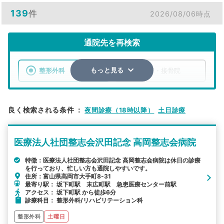
139
件
2026/08/06時点
通院先を再検索
整形外科
整骨院・接骨院
もっと見る
エリア
富山県
市区町村
良く検索される条件
：
夜間診療（18時以降）
土日診療
検索する
医療法人社団整志会沢田記念 高岡整志会病院
詳細条件で絞り込む
特徴：医療法人社団整志会沢田記念 高岡整志会病院は休日の診療
を行っており、忙しい方も通院しやすいです。
その他の検索方法
住所：富山県高岡市大手町8-31
最寄り駅： 坂下町駅 末広町駅 急患医療センター前駅
駅から探す
院名から探す
アクセス： 坂下町駅 から徒歩6分
診療科目： 整形外科/リハビリテーション科
整形外科
土曜日