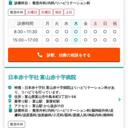
診療科目： 整形外科/内科/リハビリテーション科
整形外科
土曜日
日曜日
祝日
土日
診療時間
月
火
水
木
金
土
日
祝
8:30～11:30
○
○
○
○
○
○
○
○
15:00～17:00
○
○
○
○
○
○
○
○
診断、治療の相談をする
日本赤十字社 富山赤十字病院
特徴：日本赤十字社 富山赤十字病院はリハビリテーション科があ
り、リハビリを行っています。
住所：富山県富山市牛島本町2丁目1-58
最寄り駅： 富山駅 新富町駅
アクセス： 富山駅 から徒歩11分
診療科目： 整形外科/内科/リハビリテーション科/脳神経外科/皮
膚科/泌尿器科/放射線科/小児科/眼科/産婦人科/神経内科/精神科
整形外科