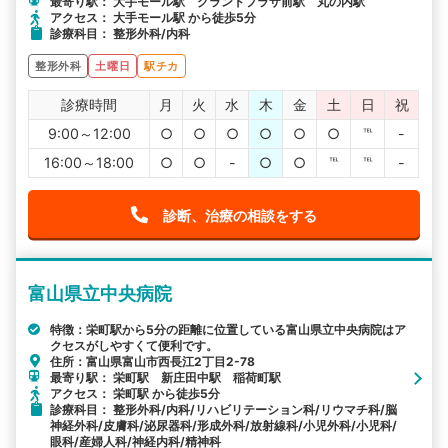
最寄り駅： 大手モール駅 グランドプラザ前駅 丸の内駅
アクセス： 大手モール駅 から徒歩5分
診療科目： 整形外科/内科
整形外科
土曜日
駅チカ
診療時間
月
火
水
木
金
土
日
祝
9:00～12:00
○
○
○
○
○
○
℡
-
16:00～18:00
○
○
-
○
○
℡
℡
-
診断、治療の相談をする
富山県立中央病院
特徴：栄町駅から5分の距離に位置している富山県立中央病院はア
クセスがしやすくて便利です。
住所：富山県富山市西長江2丁目2-78
最寄り駅： 栄町駅 新庄田中駅 稲荷町駅
アクセス： 栄町駅 から徒歩5分
診療科目： 整形外科/内科/リハビリテーション科/リウマチ科/脳
神経外科/皮膚科/泌尿器科/形成外科/放射線科/小児外科/小児科/
眼科/産婦人科/神経内科/精神科