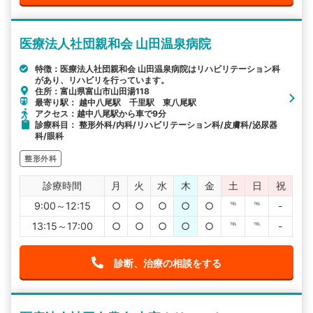
医療法人社団親和会 山田温泉病院
特徴：医療法人社団親和会 山田温泉病院はリハビリテーション科
があり、リハビリを行っています。
住所：富山県富山市山田湯118
最寄り駅： 越中八尾駅 千里駅 東八尾駅
アクセス：越中八尾駅から車で9分
診療科目： 整形外科/内科/リハビリテーション科/皮膚科/泌尿器
科/眼科
整形外科
診療時間
月
火
水
木
金
土
日
祝
9:00～12:15
○
○
○
○
○
℡
℡
-
13:15～17:00
○
○
○
○
○
℡
℡
-
診断、治療の相談をする