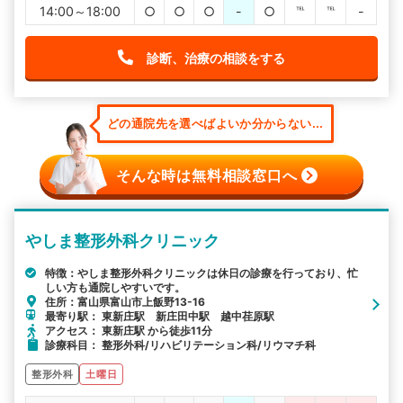
14:00～18:00
○
○
○
-
○
℡
℡
-
診断、治療の相談をする
どの通院先を選べばよいか分からない...
そんな時は無料相談窓口へ
やしま整形外科クリニック
特徴：やしま整形外科クリニックは休日の診療を行っており、忙
しい方も通院しやすいです。
住所：富山県富山市上飯野13-16
最寄り駅： 東新庄駅 新庄田中駅 越中荏原駅
アクセス： 東新庄駅 から徒歩11分
診療科目： 整形外科/リハビリテーション科/リウマチ科
整形外科
土曜日