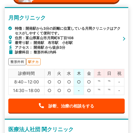
月岡クリニック
特徴：開発駅から3分の距離に位置している月岡クリニックはアク
セスがしやすくて便利です。
住所：富山県富山市月岡町6丁目108
最寄り駅： 開発駅 布市駅 小杉駅
アクセス： 開発駅 から徒歩3分
診療科目： 整形外科/内科
整形外科
駅チカ
診療時間
月
火
水
木
金
土
日
祝
8:40～12:00
○
○
○
○
○
℡
℡
-
14:30～18:00
○
○
○
-
○
℡
℡
-
診断、治療の相談をする
医療法人社団 関クリニック