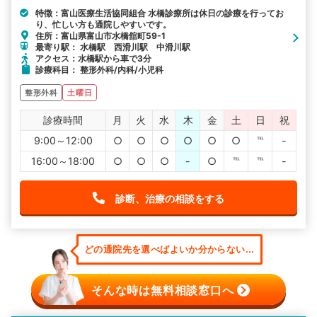
特徴：富山医療生活協同組合 水橋診療所は休日の診療を行ってお
り、忙しい方も通院しやすいです。
住所：富山県富山市水橋舘町59-1
最寄り駅： 水橋駅 西滑川駅 中滑川駅
アクセス：水橋駅から車で3分
診療科目： 整形外科/内科/小児科
整形外科
土曜日
診療時間
月
火
水
木
金
土
日
祝
9:00～12:00
○
○
○
○
○
○
℡
-
16:00～18:00
○
○
○
-
○
℡
℡
-
診断、治療の相談をする
どの通院先を選べばよいか分からない...
そんな時は無料相談窓口へ