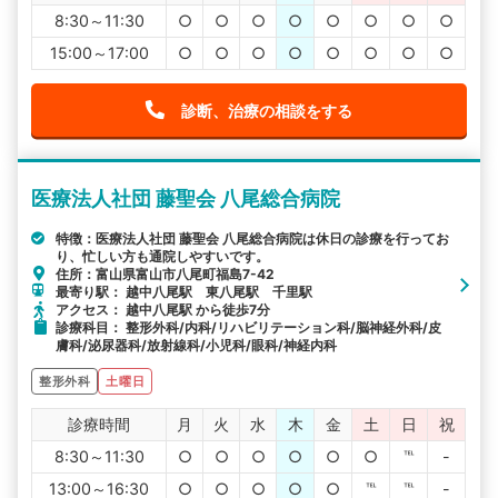
8:30～11:30
○
○
○
○
○
○
○
○
15:00～17:00
○
○
○
○
○
○
○
○
診断、治療の相談をする
医療法人社団 藤聖会 八尾総合病院
特徴：医療法人社団 藤聖会 八尾総合病院は休日の診療を行ってお
り、忙しい方も通院しやすいです。
住所：富山県富山市八尾町福島7-42
最寄り駅： 越中八尾駅 東八尾駅 千里駅
アクセス： 越中八尾駅 から徒歩7分
診療科目： 整形外科/内科/リハビリテーション科/脳神経外科/皮
膚科/泌尿器科/放射線科/小児科/眼科/神経内科
整形外科
土曜日
診療時間
月
火
水
木
金
土
日
祝
8:30～11:30
○
○
○
○
○
○
℡
-
13:00～16:30
○
○
○
○
○
℡
℡
-