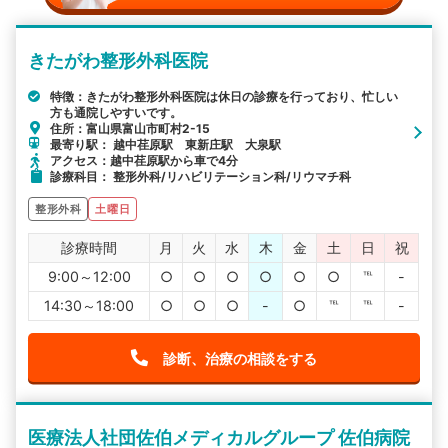
きたがわ整形外科医院
特徴：きたがわ整形外科医院は休日の診療を行っており、忙しい
方も通院しやすいです。
住所：富山県富山市町村2-15
最寄り駅： 越中荏原駅 東新庄駅 大泉駅
アクセス：越中荏原駅から車で4分
診療科目： 整形外科/リハビリテーション科/リウマチ科
整形外科
土曜日
診療時間
月
火
水
木
金
土
日
祝
9:00～12:00
○
○
○
○
○
○
℡
-
14:30～18:00
○
○
○
-
○
℡
℡
-
診断、治療の相談をする
医療法人社団佐伯メディカルグループ 佐伯病院