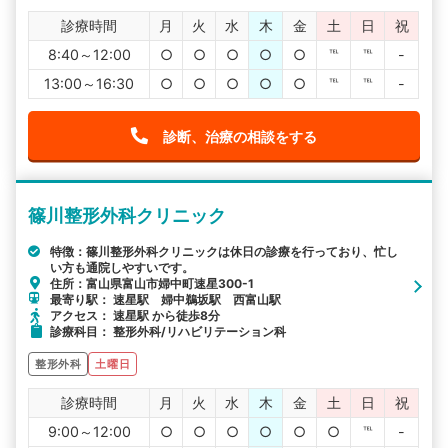
診療時間
月
火
水
木
金
土
日
祝
8:40～12:00
○
○
○
○
○
℡
℡
-
13:00～16:30
○
○
○
○
○
℡
℡
-
診断、治療の相談をする
篠川整形外科クリニック
特徴：篠川整形外科クリニックは休日の診療を行っており、忙し
い方も通院しやすいです。
住所：富山県富山市婦中町速星300-1
最寄り駅： 速星駅 婦中鵜坂駅 西富山駅
アクセス： 速星駅 から徒歩8分
診療科目： 整形外科/リハビリテーション科
整形外科
土曜日
診療時間
月
火
水
木
金
土
日
祝
9:00～12:00
○
○
○
○
○
○
℡
-