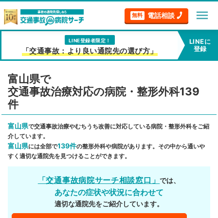
menu
電話相談
無料
LINE登録者限定！
LINEに
登録
「交通事故：より良い通院先の選び方」
富山県で
交通事故治療対応の病院・整形外科139
件
富山県
で交通事故治療やむちうち改善に対応している病院・整形外科をご紹
介しています。
富山県
139件
には全部で
の整形外科や病院があります。その中から通いや
すく適切な通院先を見つけることができます。
「交通事故病院サーチ相談窓口」
では、
あなたの症状や状況に合わせて
適切な通院先をご紹介しています。