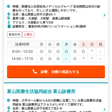
特徴：医療法人社団佐伯メディカルグループ 佐伯病院は休日の診
療を行っており、忙しい方も通院しやすいです。
住所：富山県富山市中川原43-1
最寄り駅： 大泉駅 大町駅 南富山駅前駅
アクセス：大泉駅から車で3分
診療科目： 整形外科/内科/リハビリテーション科/眼科
整形外科
土曜日
診療時間
月
火
水
木
金
土
日
祝
9:00～12:00
○
○
○
○
○
○
℡
-
14:00～17:15
○
○
○
-
○
℡
℡
-
診断、治療の相談をする
富山医療生活協同組合 富山診療所
特徴：大手モール駅から5分の距離に位置している富山医療生活協
同組合 富山診療所はアクセスがしやすくて便利です。
住所：富山県富山市千石町2丁目2-6