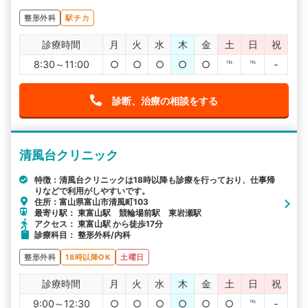
整形外科
駅チカ
診療時間
月
火
水
木
金
土
日
祝
8:30～11:00
○
○
○
○
○
℡
℡
-
診断、治療の相談をする
清風台クリニック
特徴：清風台クリニックは18時以降も診療を行っており、仕事帰
りなどで利用がしやすいです。
住所：富山県富山市清風町103
最寄り駅： 東富山駅 競輪場前駅 東岩瀬駅
アクセス： 東富山駅 から徒歩17分
診療科目： 整形外科/内科
整形外科
18時以降OK
土曜日
診療時間
月
火
水
木
金
土
日
祝
9:00～12:30
○
○
○
○
○
○
℡
-