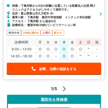
特徴：下奥井駅から5分の距離に位置している医療法人社団 関ク
リニックはアクセスがしやすくて便利です。
住所：富山県富山市久方町9-41
最寄り駅： 下奥井駅 奥田中学校前駅 インテック本社前駅
アクセス： 下奥井駅 から徒歩5分
診療科目： 整形外科/内科/リハビリテーション科
整形外科
18時以降OK
土曜日
駅チカ
診療時間
月
火
水
木
金
土
日
祝
9:00～13:00
○
○
◎
○
○
◎
℡
-
14:30～18:30
○
○
-
○
○
℡
℡
-
診断、治療の相談をする
1/5
通院先を再検索