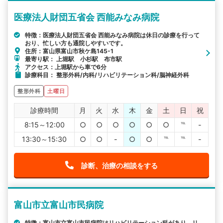
医療法人財団五省会 西能みなみ病院
特徴：医療法人財団五省会 西能みなみ病院は休日の診療を行って
おり、忙しい方も通院しやすいです。
住所：富山県富山市秋ケ島145-1
最寄り駅： 上堀駅 小杉駅 布市駅
アクセス：上堀駅から車で6分
診療科目： 整形外科/内科/リハビリテーション科/脳神経外科
整形外科
土曜日
診療時間
月
火
水
木
金
土
日
祝
8:15～12:00
○
○
○
○
○
○
℡
-
13:30～15:30
○
○
-
○
○
℡
℡
-
診断、治療の相談をする
富山市立富山市民病院
特徴：富山市立富山市民病院はリハビリテーション科があり、リ