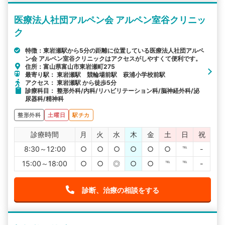
医療法人社団アルペン会 アルペン室谷クリニッ
ク
特徴：東岩瀬駅から5分の距離に位置している医療法人社団アルペ
ン会 アルペン室谷クリニックはアクセスがしやすくて便利です。
住所：富山県富山市東岩瀬町275
最寄り駅： 東岩瀬駅 競輪場前駅 萩浦小学校前駅
アクセス： 東岩瀬駅 から徒歩5分
診療科目： 整形外科/内科/リハビリテーション科/脳神経外科/泌
尿器科/精神科
整形外科
土曜日
駅チカ
診療時間
月
火
水
木
金
土
日
祝
8:30～12:00
○
○
○
○
○
○
℡
-
15:00～18:00
○
○
◎
○
○
℡
℡
-
診断、治療の相談をする