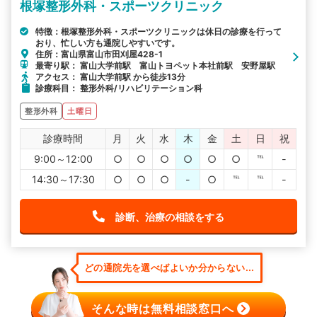
根塚整形外科・スポーツクリニック
特徴：根塚整形外科・スポーツクリニックは休日の診療を行って
おり、忙しい方も通院しやすいです。
住所：富山県富山市田刈屋428-1
最寄り駅： 富山大学前駅 富山トヨペット本社前駅 安野屋駅
アクセス： 富山大学前駅 から徒歩13分
診療科目： 整形外科/リハビリテーション科
整形外科
土曜日
診療時間
月
火
水
木
金
土
日
祝
9:00～12:00
○
○
○
○
○
○
℡
-
14:30～17:30
○
○
○
-
○
℡
℡
-
診断、治療の相談をする
どの通院先を選べばよいか分からない...
そんな時は無料相談窓口へ