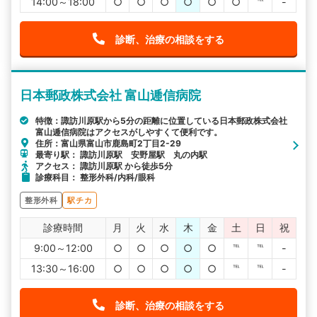
14:00～18:00
○
○
○
○
○
○
℡
-
診断、治療の相談をする
日本郵政株式会社 富山逓信病院
特徴：諏訪川原駅から5分の距離に位置している日本郵政株式会社
富山逓信病院はアクセスがしやすくて便利です。
住所：富山県富山市鹿島町2丁目2-29
最寄り駅： 諏訪川原駅 安野屋駅 丸の内駅
アクセス： 諏訪川原駅 から徒歩5分
診療科目： 整形外科/内科/眼科
整形外科
駅チカ
診療時間
月
火
水
木
金
土
日
祝
9:00～12:00
○
○
○
○
○
℡
℡
-
13:30～16:00
○
○
○
○
○
℡
℡
-
診断、治療の相談をする