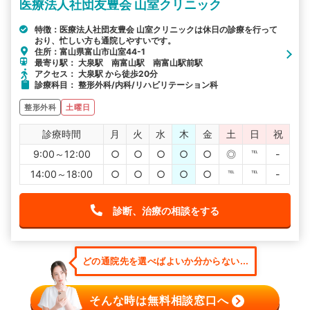
医療法人社団友豊会 山室クリニック
特徴：医療法人社団友豊会 山室クリニックは休日の診療を行って
おり、忙しい方も通院しやすいです。
住所：富山県富山市山室44-1
最寄り駅： 大泉駅 南富山駅 南富山駅前駅
アクセス： 大泉駅 から徒歩20分
診療科目： 整形外科/内科/リハビリテーション科
整形外科
土曜日
診療時間
月
火
水
木
金
土
日
祝
9:00～12:00
○
○
○
○
○
◎
℡
-
14:00～18:00
○
○
○
○
○
℡
℡
-
診断、治療の相談をする
どの通院先を選べばよいか分からない...
そんな時は無料相談窓口へ