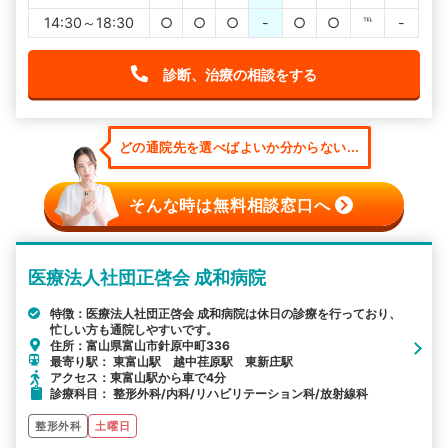
14:30～18:30
○
○
○
-
○
○
℡
-
診断、治療の相談をする
どの通院先を選べばよいか分からない...
そんな時は無料相談窓口へ
医療法人社団正啓会 成和病院
特徴：医療法人社団正啓会 成和病院は休日の診療を行っており、
忙しい方も通院しやすいです。
住所：富山県富山市針原中町336
最寄り駅： 東富山駅 越中荏原駅 東新庄駅
アクセス：東富山駅から車で4分
診療科目： 整形外科/内科/リハビリテーション科/放射線科
整形外科
土曜日