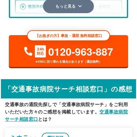
整形外科
整骨院・接骨院
もっと見る
エリア
富山県
市区町村
【お急ぎの方】事故・通院 無料相談窓口
検索する
0120-963-887
24h
対応
詳細条件で絞り込む
※050に切り替わる場合があります（通話無料）
その他の検索方法
駅から探す
院名から探す
「交通事故病院サーチ相談窓口」の感想
交通事故の通院先探しで「交通事故病院サーチ」をご利用
いただいた方々のご感想を掲載しています。
交通事故病院
サーチ相談窓口
とは？