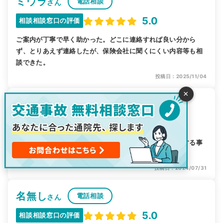
ミウラ
電話相談
さん
5.0
相談相談窓口の評価
ご案内が丁寧で早く助かった。どこに連絡すれば良い分から
ず、とりあえず連絡したが、保険会社に聞くにくい内容等も相
談できた。
投稿日：2025/11/04
×
sakura
電話相談
さん
4.0
相談相談窓口の評価
初めて使用したが、的確なアドバイスでスムーズに対応する事
ができ、非常に満足した。
投稿日：2024/07/31
名無し
電話相談
さん
5.0
相談相談窓口の評価