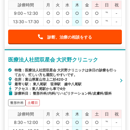
診療時間
月
火
水
木
金
土
日
祝
9:00～12:30
○
○
○
○
○
○
℡
-
13:30～17:30
○
○
○
○
○
○
℡
-
診断、治療の相談をする
医療法人社団双星会 大沢野クリニック
特徴：医療法人社団双星会 大沢野クリニックは休日の診療を行っ
ており、忙しい方も通院しやすいです。
住所：富山県富山市上二杉420-2
最寄り駅： 東八尾駅 笹津駅 越中八尾駅
アクセス：東八尾駅から車で4分
診療科目： 整形外科/内科/リハビリテーション科/皮膚科/眼科
整形外科
土曜日
診療時間
月
火
水
木
金
土
日
祝
8:30～12:00
○
○
○
○
○
○
℡
-