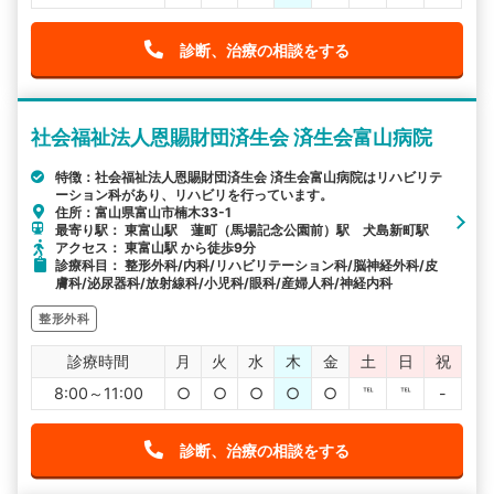
診断、治療の相談をする
社会福祉法人恩賜財団済生会 済生会富山病院
特徴：社会福祉法人恩賜財団済生会 済生会富山病院はリハビリテ
ーション科があり、リハビリを行っています。
住所：富山県富山市楠木33-1
最寄り駅： 東富山駅 蓮町（馬場記念公園前）駅 犬島新町駅
アクセス： 東富山駅 から徒歩9分
診療科目： 整形外科/内科/リハビリテーション科/脳神経外科/皮
膚科/泌尿器科/放射線科/小児科/眼科/産婦人科/神経内科
整形外科
診療時間
月
火
水
木
金
土
日
祝
8:00～11:00
○
○
○
○
○
℡
℡
-
診断、治療の相談をする