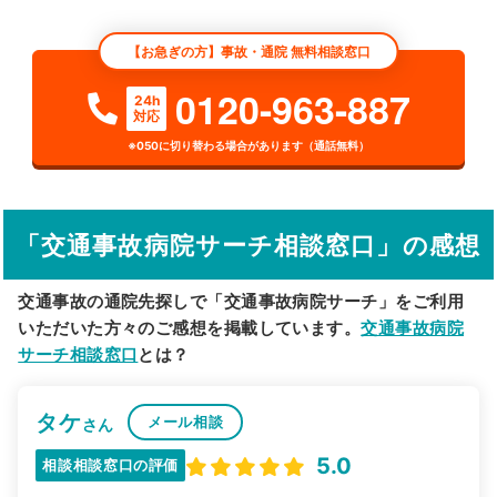
エリア
富山県
魚津市
【お急ぎの方】事故・通院 無料相談窓口
検索する
0120-963-887
24h
対応
詳細条件で絞り込む
※050に切り替わる場合があります（通話無料）
その他の検索方法
駅から探す
院名から探す
「交通事故病院サーチ相談窓口」の感想
交通事故の通院先探しで「交通事故病院サーチ」をご利用
いただいた方々のご感想を掲載しています。
交通事故病院
サーチ相談窓口
とは？
タケ
メール相談
さん
5.0
相談相談窓口の評価