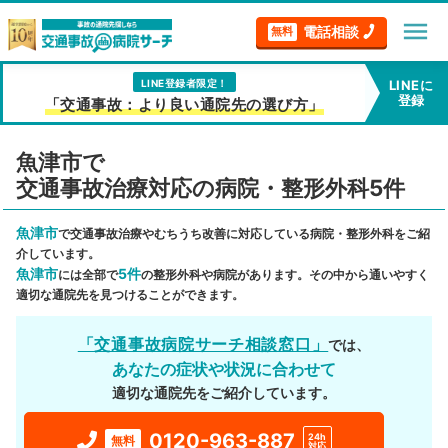
menu
電話相談
無料
LINE登録者限定！
LINEに
登録
「交通事故：より良い通院先の選び方」
魚津市で
交通事故治療対応の病院・整形外科5件
魚津市
で交通事故治療やむちうち改善に対応している病院・整形外科をご紹
介しています。
魚津市
5件
には全部で
の整形外科や病院があります。その中から通いやすく
適切な通院先を見つけることができます。
「交通事故病院サーチ相談窓口」
では、
あなたの症状や状況に合わせて
適切な通院先をご紹介しています。
0120-963-887
24h
無料
対応