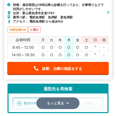
特徴：扇谷医院は18時以降も診療を行っており、仕事帰りなどで
利用がしやすいです。
住所：富山県魚津市友道1797
最寄り駅： 電鉄魚津駅 魚津駅 新魚津駅
アクセス： 電鉄魚津駅 から徒歩6分
18時以降OK
土曜日
診療時間
月
火
水
木
金
土
日
祝
8:45～12:00
○
○
○
○
○
○
℡
-
14:00～18:30
○
○
○
○
○
○
℡
-
診断、治療の相談をする
通院先を再検索
整形外科
整骨院・接骨院
もっと見る