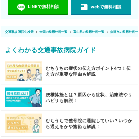
featured_play_list
LINEで無料相談
webで無料相談
交通事故 通院先検索
全国の整形外科一覧
富山県の整形外科一覧
魚津市の整形外科一
よくわかる交通事故病院ガイド
むちうちの症状の伝え方ポイント4つ！伝
え方が重要な理由も解説
腰椎捻挫とは？原因から症状、治療法やリ
ハビリも解説！
むちうちで整骨院に通院していい？いつか
ら通えるかや施術も解説！