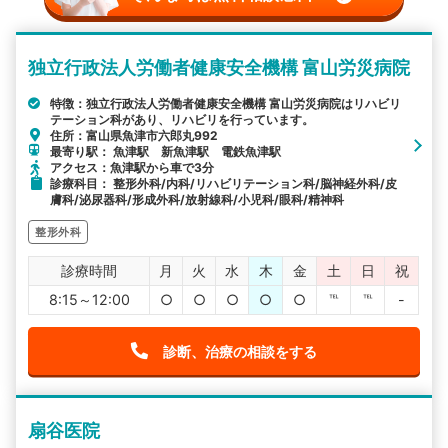
独立行政法人労働者健康安全機構 富山労災病院
特徴：独立行政法人労働者健康安全機構 富山労災病院はリハビリ
テーション科があり、リハビリを行っています。
住所：富山県魚津市六郎丸992
最寄り駅： 魚津駅 新魚津駅 電鉄魚津駅
アクセス：魚津駅から車で3分
診療科目： 整形外科/内科/リハビリテーション科/脳神経外科/皮
膚科/泌尿器科/形成外科/放射線科/小児科/眼科/精神科
整形外科
診療時間
月
火
水
木
金
土
日
祝
8:15～12:00
○
○
○
○
○
℡
℡
-
診断、治療の相談をする
扇谷医院