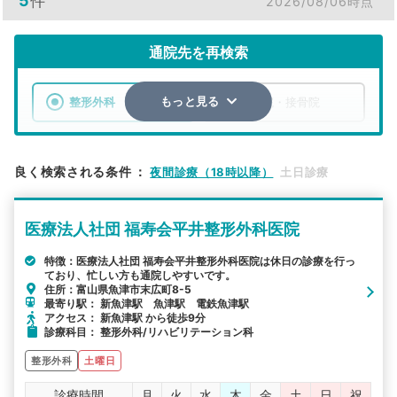
5
件
2026/08/06時点
通院先を再検索
整形外科
整骨院・接骨院
もっと見る
エリア
富山県
魚津市
良く検索される条件
：
夜間診療（18時以降）
土日診療
検索する
医療法人社団 福寿会平井整形外科医院
詳細条件で絞り込む
特徴：医療法人社団 福寿会平井整形外科医院は休日の診療を行っ
ており、忙しい方も通院しやすいです。
その他の検索方法
住所：富山県魚津市末広町8-5
最寄り駅： 新魚津駅 魚津駅 電鉄魚津駅
駅から探す
院名から探す
アクセス： 新魚津駅 から徒歩9分
診療科目： 整形外科/リハビリテーション科
整形外科
土曜日
診療時間
月
火
水
木
金
土
日
祝