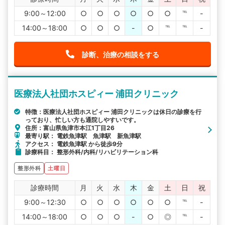
9:00～12:00
○
○
○
○
○
○
℡
-
14:00～18:00
○
○
○
-
○
℡
℡
-
診断、治療の相談をする
医療法人社団ホスピィー 浦田クリニック
特徴：医療法人社団ホスピィー 浦田クリニックは休日の診療を行
っており、忙しい方も通院しやすいです。
住所：富山県魚津市本江1丁目26
最寄り駅： 電鉄魚津駅 魚津駅 新魚津駅
アクセス： 電鉄魚津駅 から徒歩9分
診療科目： 整形外科/内科/リハビリテーション科
整形外科
土曜日
診療時間
月
火
水
木
金
土
日
祝
9:00～12:30
○
○
○
○
○
○
℡
-
14:00～18:00
○
○
○
-
○
◎
℡
-