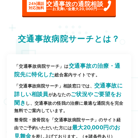
交通事故の通院相談
24h
通話
対応
無料
お見舞い金最大20,000円
交通事故病院サーチとは？
交通事故の治療・通
「交通事故病院サーチ」は
院先に特化した
総合案内サイトです。
交通事故に
「交通事故病院サーチ」相談窓口では、
詳しい相談員
ご状況やご要望をお
があなたの
聞き
し、交通事故の怪我の治療に最適な通院先を完全
無料でご案内しています。
整骨院・接骨院を「交通事故病院サーチ」のサイト経
最大20,000円のお
由でご予約いただいた方には
見舞金
を差し上げております。（※諸条件あり）