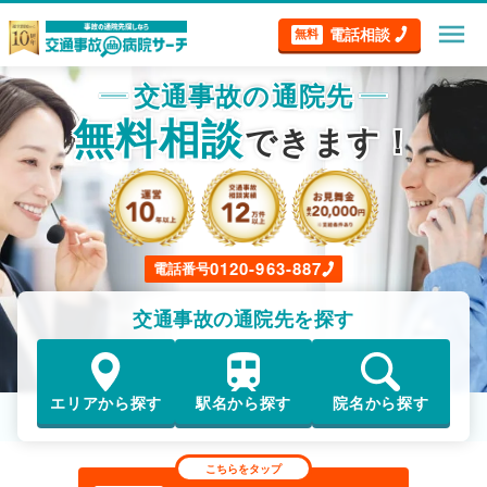
menu
電話相談
無料
交通事故の通院先
無料相談
できます！
0120-963-887
電話番号
交通事故の通院先を探す
エリアから探す
駅名から探す
院名から探す
こちらをタップ