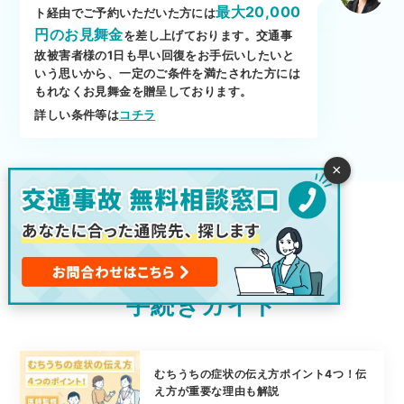
最大20,000
ト経由でご予約いただいた方には
円のお見舞金
を差し上げております。交通事
故被害者様の1日も早い回復をお手伝いしたいと
いう思いから、一定のご条件を満たされた方には
もれなくお見舞金を贈呈しております。
詳しい条件等は
コチラ
×
よくわかる
交通事故通院・
手続きガイド
むちうちの症状の伝え方ポイント4つ！伝
え方が重要な理由も解説