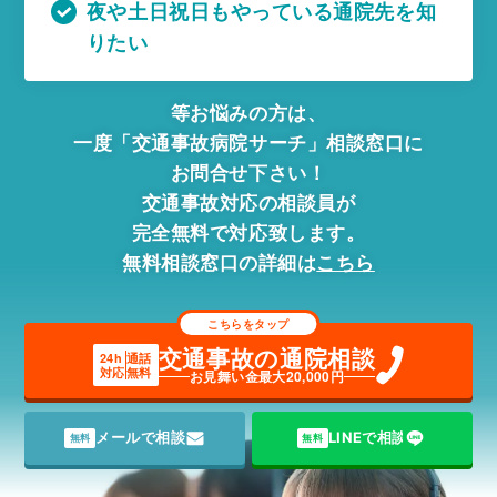
夜や土日祝日もやっている通院先を知
りたい
等お悩みの方は、
一度「交通事故病院サーチ」相談窓口に
お問合せ下さい！
交通事故対応の相談員が
完全無料で対応致します。
無料相談窓口の詳細は
こちら
こちらをタップ
交通事故の通院相談
24h
通話
対応
無料
お見舞い金最大20,000円
メールで相談
LINEで相談
無料
無料