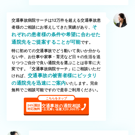
交通事故病院サーチは12万件を超える交通事故患
そ
者様のご相談にお答えしてきた実績があり、
れぞれの患者様の条件や希望に合わせた
通院先をご提案することが可能
です。
特に初めての交通事故でどう動いて良いか分から
ない中、お仕事や家事・育児など日々の生活を送
りつつご自分で良い通院先を選ぶことは非常に大
変です。「交通事故病院サーチ」にご相談いただ
交通事故の被害者様にピッタリ
ければ、
の通院先を迅速にご案内
いたします。完全
無料でご相談可能ですので是非ご利用ください。
こちらをタップ
交通事故の通院相談
24h
通話
対応
無料
お見舞い金最大20,000円