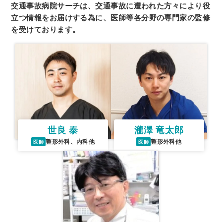
交通事故病院サーチは、交通事故に遭われた方々により役
立つ情報をお届けする為に、
医師等各分野の専門家の監修
を受けております。
世良 泰
瀧澤 竜太郎
整形外科、内科他
整形外科他
医師
医師