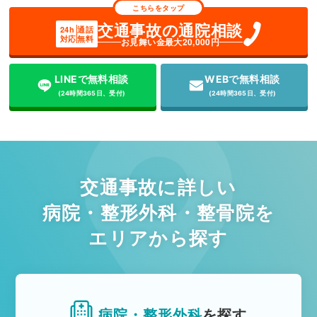
こちらをタップ
交通事故の通院相談
24h
通話
対応
無料
お見舞い金最大20,000円
LINEで無料相談
WEBで無料相談
(24時間365日、受付)
(24時間365日、受付)
交通事故に詳しい
病院・整形外科・整骨院を
エリアから探す
病院・整形外科
を探す