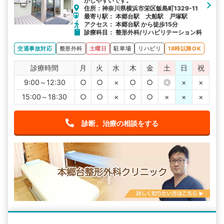
がしやすいです。
住所：神奈川県横浜市栄区飯島町1329-11
最寄り駅： 本郷台駅 大船駅 戸塚駅
アクセス： 本郷台駅 から徒歩15分
診療科目： 整形外科/リハビリテーション科
交通事故対応
整形外科
土曜日
駐車場
リハビリ
18時以降OK
診療時間
月
火
水
木
金
土
日
祝
9:00～12:30
○
○
×
○
○
◎
×
×
15:00～18:30
○
○
×
○
○
×
×
×
診断、治療の相談をする