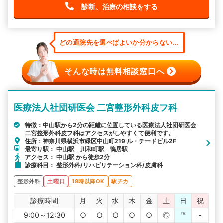
診断、治療の相談をする
どの通院先を選べばよいか分からない...
そんな時は無料相談窓口へ
医療法人社団研医会 二宮整形外科皮フ科
特徴：中山駅から2分の距離に位置している医療法人社団研医会
二宮整形外科皮フ科はアクセスがしやすくて便利です。
住所：神奈川県横浜市緑区中山町219 ル・チードビル2F
最寄り駅： 中山駅 川和町駅 鴨居駅
アクセス： 中山駅 から徒歩2分
診療科目： 整形外科/リハビリテーション科/皮膚科
整形外科
土曜日
18時以降OK
駅チカ
診療時間
月
火
水
木
金
土
日
祝
9:00～12:30
○
○
○
○
○
◎
℡
-