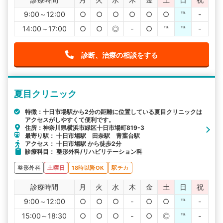
9:00～12:00
○
○
○
○
○
○
℡
-
14:00～17:00
○
○
◎
-
○
℡
℡
-
診断、治療の相談をする
夏目クリニック
特徴：十日市場駅から2分の距離に位置している夏目クリニックは
アクセスがしやすくて便利です。
住所：神奈川県横浜市緑区十日市場町819-3
最寄り駅： 十日市場駅 田奈駅 青葉台駅
アクセス： 十日市場駅 から徒歩2分
診療科目： 整形外科/リハビリテーション科
整形外科
土曜日
18時以降OK
駅チカ
診療時間
月
火
水
木
金
土
日
祝
9:00～12:00
○
○
○
-
○
○
℡
-
15:00～18:30
○
○
○
-
○
◎
℡
-