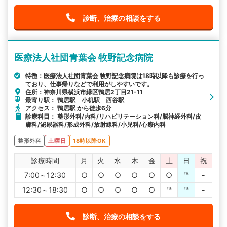
診断、治療の相談をする
医療法人社団青葉会 牧野記念病院
特徴：医療法人社団青葉会 牧野記念病院は18時以降も診療を行っ
ており、仕事帰りなどで利用がしやすいです。
住所：神奈川県横浜市緑区鴨居2丁目21-11
最寄り駅： 鴨居駅 小机駅 西谷駅
アクセス： 鴨居駅 から徒歩6分
診療科目： 整形外科/内科/リハビリテーション科/脳神経外科/皮
膚科/泌尿器科/形成外科/放射線科/小児科/心療内科
整形外科
土曜日
18時以降OK
診療時間
月
火
水
木
金
土
日
祝
7:00～12:30
○
○
○
○
○
○
℡
-
12:30～18:30
○
○
○
○
○
℡
℡
-
診断、治療の相談をする