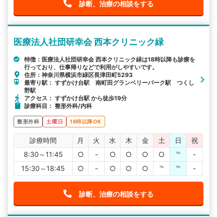
診断、治療の相談をする
医療法人社団研幸会 西本クリニック緑
特徴：医療法人社団研幸会 西本クリニック緑は18時以降も診療を
行っており、仕事帰りなどで利用がしやすいです。
住所：神奈川県横浜市緑区長津田町5293
最寄り駅： すずかけ台駅 南町田グランベリーパーク駅 つくし
野駅
アクセス： すずかけ台駅 から徒歩19分
診療科目： 整形外科/内科
整形外科
土曜日
18時以降OK
診療時間
月
火
水
木
金
土
日
祝
8:30～11:45
○
-
○
○
○
○
℡
-
15:30～18:45
○
-
○
○
○
℡
℡
-
診断、治療の相談をする