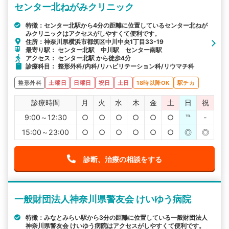
センター北ねがみクリニック
特徴：センター北駅から4分の距離に位置しているセンター北ねが
みクリニックはアクセスがしやすくて便利です。
住所：神奈川県横浜市都筑区中川中央1丁目33-19
最寄り駅： センター北駅 中川駅 センター南駅
アクセス： センター北駅 から徒歩4分
診療科目： 整形外科/内科/リハビリテーション科/リウマチ科
整形外科
土曜日
日曜日
祝日
土日
18時以降OK
駅チカ
診療時間
月
火
水
木
金
土
日
祝
9:00～12:30
○
○
○
○
○
○
℡
-
15:00～23:00
○
○
○
○
○
○
◎
◎
診断、治療の相談をする
一般財団法人神奈川県警友会 けいゆう病院
特徴：みなとみらい駅から3分の距離に位置している一般財団法人
神奈川県警友会 けいゆう病院はアクセスがしやすくて便利です。