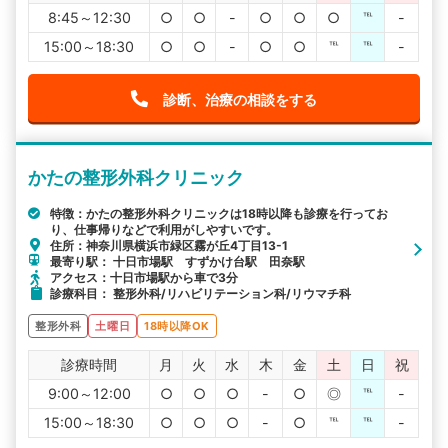
8:45～12:30
○
○
-
○
○
○
℡
-
15:00～18:30
○
○
-
○
○
℡
℡
-
診断、治療の相談をする
かたの整形外科クリニック
特徴：かたの整形外科クリニックは18時以降も診療を行ってお
り、仕事帰りなどで利用がしやすいです。
住所：神奈川県横浜市緑区霧が丘4丁目13-1
最寄り駅： 十日市場駅 すずかけ台駅 田奈駅
アクセス：十日市場駅から車で3分
診療科目： 整形外科/リハビリテーション科/リウマチ科
整形外科
土曜日
18時以降OK
診療時間
月
火
水
木
金
土
日
祝
9:00～12:00
○
○
○
-
○
◎
℡
-
15:00～18:30
○
○
○
-
○
℡
℡
-