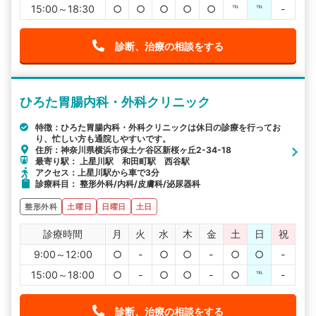
15:00～18:30
○
○
○
○
○
℡
℡
-
診断、治療の相談をする
ひろた胃腸内科・外科クリニック
特徴：ひろた胃腸内科・外科クリニックは休日の診療を行ってお
り、忙しい方も通院しやすいです。
住所：神奈川県横浜市保土ケ谷区新桜ヶ丘2-34-18
最寄り駅： 上星川駅 和田町駅 西谷駅
アクセス：上星川駅から車で3分
診療科目： 整形外科/内科/皮膚科/泌尿器科
整形外科
土曜日
日曜日
土日
診療時間
月
火
水
木
金
土
日
祝
9:00～12:00
○
-
○
○
-
○
○
-
15:00～18:00
○
-
○
○
-
○
℡
-
診断、治療の相談をする