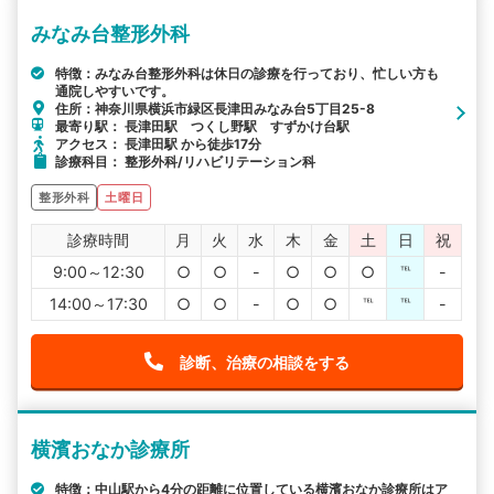
みなみ台整形外科
特徴：みなみ台整形外科は休日の診療を行っており、忙しい方も
通院しやすいです。
住所：神奈川県横浜市緑区長津田みなみ台5丁目25-8
最寄り駅： 長津田駅 つくし野駅 すずかけ台駅
アクセス： 長津田駅 から徒歩17分
診療科目： 整形外科/リハビリテーション科
整形外科
土曜日
診療時間
月
火
水
木
金
土
日
祝
9:00～12:30
○
○
-
○
○
○
℡
-
14:00～17:30
○
○
-
○
○
℡
℡
-
診断、治療の相談をする
横濱おなか診療所
特徴：中山駅から4分の距離に位置している横濱おなか診療所はア