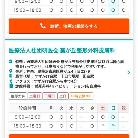
9:00～12:00
○
○
○
○
○
○
○
○
15:00～18:00
○
○
○
○
○
○
○
○
診断、治療の相談をする
医療法人社団研医会 霧が丘整形外科皮膚科
特徴：医療法人社団研医会 霧が丘整形外科皮膚科は18時以降も診
療を行っており、仕事帰りなどで利用がしやすいです。
住所：神奈川県横浜市緑区霧が丘4丁目22-9
最寄り駅： すずかけ台駅 十日市場駅 田奈駅
アクセス：すずかけ台駅から車で4分
診療科目： 整形外科/リハビリテーション科/皮膚科
整形外科
土曜日
日曜日
土日
18時以降OK
診療時間
月
火
水
木
金
土
日
祝
9:00～12:00
○
○
○
-
○
○
○
-
15:00～18:30
○
○
○
-
○
℡
℡
-