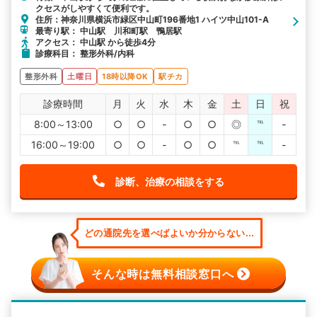
クセスがしやすくて便利です。
住所：神奈川県横浜市緑区中山町196番地1 ハイツ中山101-A
最寄り駅： 中山駅 川和町駅 鴨居駅
アクセス： 中山駅 から徒歩4分
診療科目： 整形外科/内科
整形外科
土曜日
18時以降OK
駅チカ
診療時間
月
火
水
木
金
土
日
祝
8:00～13:00
○
○
-
○
○
◎
℡
-
16:00～19:00
○
○
-
○
○
℡
℡
-
診断、治療の相談をする
どの通院先を選べばよいか分からない...
そんな時は無料相談窓口へ