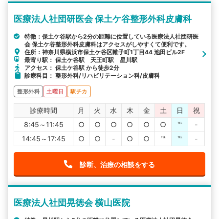
医療法人社団研医会 保土ケ谷整形外科皮膚科
特徴：保土ケ谷駅から2分の距離に位置している医療法人社団研医
会 保土ケ谷整形外科皮膚科はアクセスがしやすくて便利です。
住所：神奈川県横浜市保土ケ谷区帷子町1丁目44 池田ビル2F
最寄り駅： 保土ケ谷駅 天王町駅 星川駅
アクセス： 保土ケ谷駅 から徒歩2分
診療科目： 整形外科/リハビリテーション科/皮膚科
整形外科
土曜日
駅チカ
診療時間
月
火
水
木
金
土
日
祝
8:45～11:45
○
○
○
○
○
○
℡
-
14:45～17:45
○
○
-
○
○
℡
℡
-
診断、治療の相談をする
医療法人社団晃徳会 横山医院