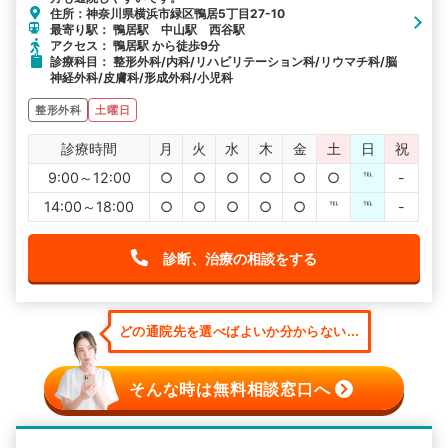
住所：神奈川県横浜市緑区鴨居5丁目27-10
最寄り駅： 鴨居駅 中山駅 西谷駅
アクセス： 鴨居駅 から徒歩9分
診療科目： 整形外科/内科/リハビリテーション科/リウマチ科/脳
神経外科/皮膚科/形成外科/小児科
整形外科
土曜日
診療時間
月
火
水
木
金
土
日
祝
9:00～12:00
○
○
○
○
○
○
℡
-
14:00～18:00
○
○
○
○
○
℡
℡
-
診断、治療の相談をする
どの通院先を選べばよいか分からない...
そんな時は無料相談窓口へ