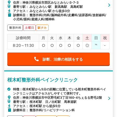
住所：神奈川県横浜市西区みなとみらい3-7-3
最寄り駅： みなとみらい駅 新高島駅 高島町駅
アクセス： みなとみらい駅 から徒歩3分
診療科目： 整形外科/内科/脳神経外科/皮膚科/泌尿器科/放射線科/
小児科/眼科/産婦人科/精神科
整形外科
土曜日
駅チカ
診療時間
月
火
水
木
金
土
日
祝
8:20～11:30
○
○
○
○
○
◎
℡
-
診断、治療の相談をする
桜木町整形外科ペインクリニック
特徴：桜木町駅から5分の距離に位置している桜木町整形外科ペイ
ンクリニックはアクセスがしやすくて便利です。
住所：神奈川県横浜市中区野毛町3丁目160-4ちぇるる野毛2階
最寄り駅： 桜木町駅 日ノ出町駅 馬車道駅
アクセス： 桜木町駅 から徒歩5分
診療科目： 整形外科/リハビリテーション科