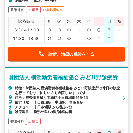
診療科目： 整形外科/内科
整形外科
土曜日
18時以降OK
診療時間
月
火
水
木
金
土
日
祝
8:30～12:00
○
○
○
-
○
◎
℡
-
14:30～18:30
○
○
○
-
○
℡
℡
-
診断、治療の相談をする
財団法人 横浜勤労者福祉協会 みどり野診療所
特徴：財団法人 横浜勤労者福祉協会 みどり野診療所は休日の診療
を行っており、忙しい方も通院しやすいです。
住所：神奈川県横浜市緑区十日市場町915-14
最寄り駅： 十日市場駅 中山駅 青葉台駅
アクセス： 十日市場駅 から徒歩7分
診療科目： 整形外科/内科/神経内科
整形外科
土曜日
診療時間
月
火
水
木
金
土
日
祝