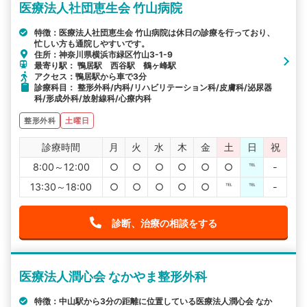
医療法人社団恵生会 竹山病院
特徴：医療法人社団恵生会 竹山病院は休日の診療を行っており、
忙しい方も通院しやすいです。
住所：神奈川県横浜市緑区竹山3-1-9
最寄り駅： 鴨居駅 西谷駅 鶴ヶ峰駅
アクセス：鴨居駅から車で3分
診療科目： 整形外科/内科/リハビリテーション科/皮膚科/泌尿器
科/形成外科/放射線科/心療内科
整形外科
土曜日
診療時間
月
火
水
木
金
土
日
祝
8:00～12:00
○
○
○
○
○
○
℡
-
13:30～18:00
○
○
○
○
○
℡
℡
-
診断、治療の相談をする
医療法人潤心会 なかやま整形外科
特徴：中山駅から3分の距離に位置している医療法人潤心会 なか