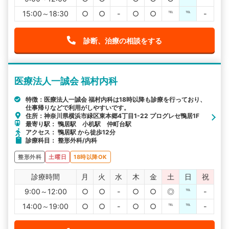
15:00～18:30
○
○
-
○
○
℡
℡
-
診断、治療の相談をする
医療法人一誠会 福村内科
特徴：医療法人一誠会 福村内科は18時以降も診療を行っており、
仕事帰りなどで利用がしやすいです。
住所：神奈川県横浜市緑区東本郷4丁目1-22 プログレセ鴨居1F
最寄り駅： 鴨居駅 小机駅 仲町台駅
アクセス： 鴨居駅 から徒歩12分
診療科目： 整形外科/内科
整形外科
土曜日
18時以降OK
診療時間
月
火
水
木
金
土
日
祝
9:00～12:00
○
○
-
○
○
◎
℡
-
14:00～19:00
○
○
-
○
○
℡
℡
-