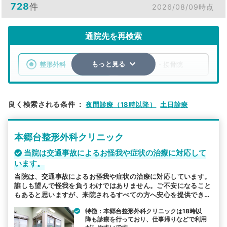
728
件
2026/08/09時点
通院先を再検索
整形外科
整骨院・接骨院
もっと見る
エリア
神奈川県
横浜市
良く検索される条件
：
夜間診療（18時以降）
土日診療
検索する
本郷台整形外科クリニック
詳細条件で絞り込む
当院は交通事故によるお怪我や症状の治療に対応して
います。
その他の検索方法
当院は、交通事故によるお怪我や症状の治療に対応しています。
駅から探す
院名から探す
誰しも望んで怪我を負うわけではありません。ご不安になること
もあると思いますが、来院されるすべての方へ安心を提供できる
よう努めております。地域のかかりつけ医として様々なお悩みや
特徴：本郷台整形外科クリニックは18時以
相談を受けたうえで向き合い、元気を維持できるようお手伝いさ
降も診療を行っており、仕事帰りなどで利用
せていただきます。