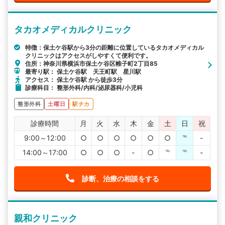
タカオメディカルクリニック
特徴：保土ケ谷駅から3分の距離に位置しているタカオメディカル
クリニックはアクセスがしやすくて便利です。
住所：神奈川県横浜市保土ケ谷区帷子町2丁目85
最寄り駅： 保土ケ谷駅 天王町駅 星川駅
アクセス： 保土ケ谷駅 から徒歩3分
診療科目： 整形外科/内科/泌尿器科/小児科
整形外科
土曜日
駅チカ
診療時間
月
火
水
木
金
土
日
祝
9:00～12:00
○
○
○
○
○
○
℡
-
14:00～17:00
○
○
○
-
○
℡
℡
-
診断、治療の相談をする
親和クリニック