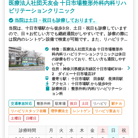
医療法人社団天友会 十日市場整形外科内科リハ
ビリテーションクリニック
当院は土日・祝日も診療しております。
当院は、十日市場駅から徒歩3分、土日・祝日も診療しています
ので、日々お忙しい方でも継続通院がしやすいです。診察の際に
は院内のレントゲン設備で検査が可能です。また、リハビリテー
ションに力をいれています。リハビリは、当院在籍の理学療法士
特徴：医療法人社団天友会 十日市場整形外
が担当します。
科内科リハビリテーションクリニックは休日
の診療を行っており、忙しい方も通院しやす
いです。
住所：神奈川県横浜市緑区十日市場町818-
2 ダイエー十日市場店2F
最寄り駅： 十日市場駅 田奈駅 長津田駅
アクセス： 十日市場駅 から徒歩9分
診療科目： 整形外科/内科/リハビリテーシ
ョン科
交通事故対応
整形外科
駐車場
祝日
土日
リハビリ
駅チカ
リハビリスタッフ在籍
理学療法士
レントゲン
リハビリ室あり
土曜日
日曜日
診療時間
月
火
水
木
金
土
日
祝