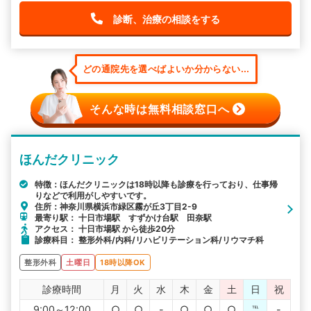
診断、治療の相談をする
どの通院先を選べばよいか分からない...
そんな時は無料相談窓口へ
ほんだクリニック
特徴：ほんだクリニックは18時以降も診療を行っており、仕事帰
りなどで利用がしやすいです。
住所：神奈川県横浜市緑区霧が丘3丁目2-9
最寄り駅： 十日市場駅 すずかけ台駅 田奈駅
アクセス： 十日市場駅 から徒歩20分
診療科目： 整形外科/内科/リハビリテーション科/リウマチ科
整形外科
土曜日
18時以降OK
診療時間
月
火
水
木
金
土
日
祝
9:00～12:00
○
○
-
○
○
○
℡
-