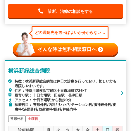
診断、治療の相談をする
どの通院先を選べばよいか分からない...
そんな時は無料相談窓口へ
横浜新緑総合病院
特徴：横浜新緑総合病院は休日の診療を行っており、忙しい方も
通院しやすいです。
住所：神奈川県横浜市緑区十日市場町1726-7
最寄り駅： 十日市場駅 田奈駅 長津田駅
アクセス： 十日市場駅 から徒歩9分
診療科目： 整形外科/内科/リハビリテーション科/脳神経外科/皮
膚科/泌尿器科/放射線科/眼科/神経内科
整形外科
土曜日
診療時間
月
火
水
木
金
土
日
祝