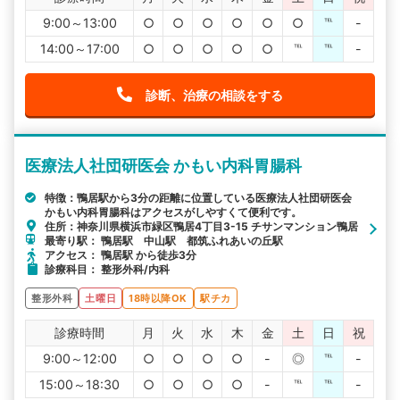
9:00～13:00
○
○
○
○
○
○
℡
-
14:00～17:00
○
○
○
○
○
℡
℡
-
診断、治療の相談をする
医療法人社団研医会 かもい内科胃腸科
特徴：鴨居駅から3分の距離に位置している医療法人社団研医会
かもい内科胃腸科はアクセスがしやすくて便利です。
住所：神奈川県横浜市緑区鴨居4丁目3-15 チサンマンション鴨居
最寄り駅： 鴨居駅 中山駅 都筑ふれあいの丘駅
アクセス： 鴨居駅 から徒歩3分
診療科目： 整形外科/内科
整形外科
土曜日
18時以降OK
駅チカ
診療時間
月
火
水
木
金
土
日
祝
9:00～12:00
○
○
○
○
-
◎
℡
-
15:00～18:30
○
○
○
○
-
℡
℡
-