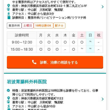
やま整形外科はアクセスがしやすくて便利です。
住所：神奈川県横浜市緑区台村町332-1 第二丸正ビル1F
最寄り駅： 中山駅 川和町駅 鴨居駅
アクセス： 中山駅 から徒歩3分
診療科目： 整形外科/リハビリテーション科/リウマチ科
整形外科
土曜日
18時以降OK
駅チカ
診療時間
月
火
水
木
金
土
日
祝
9:00～12:30
○
○
○
○
○
○
℡
-
15:00～18:30
○
○
○
-
○
℡
℡
-
診断、治療の相談をする
岩波胃腸科外科医院
特徴：岩波胃腸科外科医院は18時以降も診療を行っており、仕事
帰りなどで利用がしやすいです。
住所：神奈川県横浜市緑区青砥町1122
最寄り駅： 中山駅 川和町駅 鴨居駅
アクセス： 中山駅 から徒歩10分