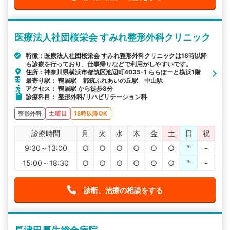
医療法人社団桜栄会 すみれ整形外科クリニック
特徴：医療法人社団桜栄会 すみれ整形外科クリニックは18時以降
も診療を行っており、仕事帰りなどで利用がしやすいです。
住所：神奈川県横浜市都筑区池辺町4035-1 ららぽーと横浜1階
最寄り駅： 鴨居駅 都筑ふれあいの丘駅 中山駅
アクセス： 鴨居駅 から徒歩8分
診療科目： 整形外科/リハビリテーション科
整形外科
土曜日
18時以降OK
診療時間
月
火
水
木
金
土
日
祝
9:30～13:00
○
○
○
○
○
○
℡
-
15:00～18:30
○
○
○
○
○
○
℡
-
診断、治療の相談をする