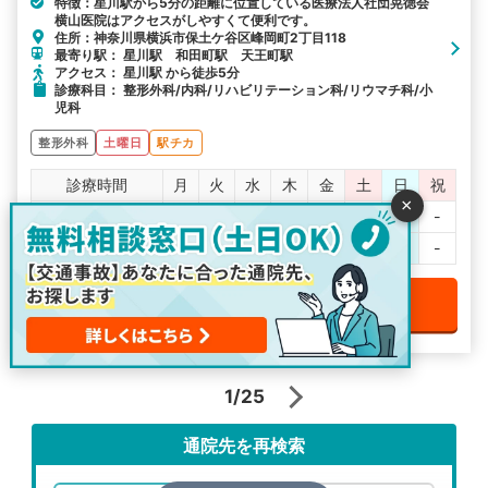
特徴：星川駅から5分の距離に位置している医療法人社団晃徳会
横山医院はアクセスがしやすくて便利です。
住所：神奈川県横浜市保土ケ谷区峰岡町2丁目118
最寄り駅： 星川駅 和田町駅 天王町駅
アクセス： 星川駅 から徒歩5分
診療科目： 整形外科/内科/リハビリテーション科/リウマチ科/小
児科
整形外科
土曜日
駅チカ
診療時間
月
火
水
木
金
土
日
祝
×
9:00～12:00
○
○
○
○
○
○
℡
-
15:00～18:00
○
○
○
○
○
℡
℡
-
診断、治療の相談をする
1/25
通院先を再検索