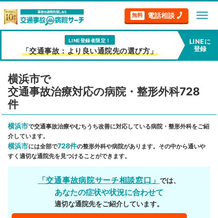
menu
電話相談
無料
LINE登録者限定！
LINEに
登録
「交通事故：より良い通院先の選び方」
横浜市で
交通事故治療対応の病院・整形外科728
件
横浜市
で交通事故治療やむちうち改善に対応している病院・整形外科をご紹
介しています。
横浜市
728件
には全部で
の整形外科や病院があります。その中から通いや
すく適切な通院先を見つけることができます。
「交通事故病院サーチ相談窓口」
では、
あなたの症状や状況に合わせて
適切な通院先をご紹介しています。