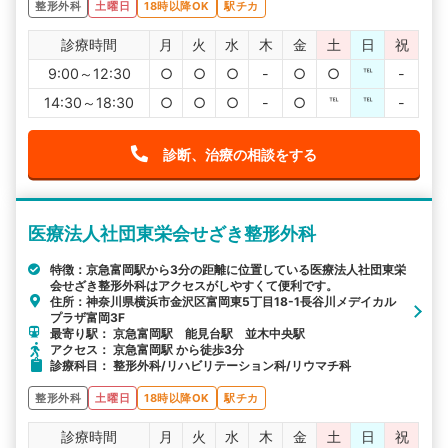
整形外科
土曜日
18時以降OK
駅チカ
診療時間
月
火
水
木
金
土
日
祝
9:00～12:30
○
○
○
-
○
○
℡
-
14:30～18:30
○
○
○
-
○
℡
℡
-
診断、治療の相談をする
医療法人社団東栄会せざき整形外科
特徴：京急富岡駅から3分の距離に位置している医療法人社団東栄
会せざき整形外科はアクセスがしやすくて便利です。
住所：神奈川県横浜市金沢区富岡東5丁目18-1長谷川メデイカル
プラザ富岡3F
最寄り駅： 京急富岡駅 能見台駅 並木中央駅
アクセス： 京急富岡駅 から徒歩3分
診療科目： 整形外科/リハビリテーション科/リウマチ科
整形外科
土曜日
18時以降OK
駅チカ
診療時間
月
火
水
木
金
土
日
祝