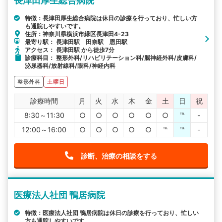
長津田厚生総合病院
特徴：長津田厚生総合病院は休日の診療を行っており、忙しい方
も通院しやすいです。
住所：神奈川県横浜市緑区長津田4-23
最寄り駅： 長津田駅 田奈駅 恩田駅
アクセス： 長津田駅 から徒歩7分
診療科目： 整形外科/リハビリテーション科/脳神経外科/皮膚科/
泌尿器科/放射線科/眼科/神経内科
整形外科
土曜日
診療時間
月
火
水
木
金
土
日
祝
8:30～11:30
○
○
○
○
○
○
℡
-
12:00～16:00
○
○
○
○
○
℡
℡
-
診断、治療の相談をする
医療法人社団 鴨居病院
特徴：医療法人社団 鴨居病院は休日の診療を行っており、忙しい
方も通院しやすいです。