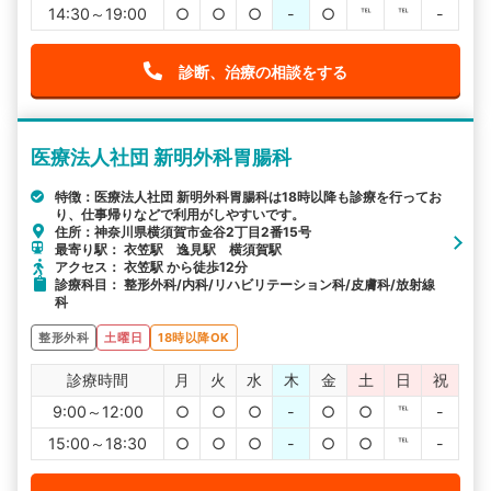
14:30～19:00
○
○
○
-
○
℡
℡
-
診断、治療の相談をする
医療法人社団 新明外科胃腸科
特徴：医療法人社団 新明外科胃腸科は18時以降も診療を行ってお
り、仕事帰りなどで利用がしやすいです。
住所：神奈川県横須賀市金谷2丁目2番15号
最寄り駅： 衣笠駅 逸見駅 横須賀駅
アクセス： 衣笠駅 から徒歩12分
診療科目： 整形外科/内科/リハビリテーション科/皮膚科/放射線
科
整形外科
土曜日
18時以降OK
診療時間
月
火
水
木
金
土
日
祝
9:00～12:00
○
○
○
-
○
○
℡
-
15:00～18:30
○
○
○
-
○
○
℡
-