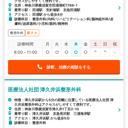
クセスがしやすくて便利です。
住所：神奈川県横須賀市田浦港町1766-1
最寄り駅： 田浦駅 安針塚駅 京急田浦駅
アクセス： 田浦駅 から徒歩4分
診療科目： 整形外科/内科/リハビリテーション科/脳神経外科/皮
膚科/泌尿器科/小児科/眼科/精神科
整形外科
駅チカ
診療時間
月
火
水
木
金
土
日
祝
8:00～11:00
○
○
○
○
○
℡
℡
-
診断、治療の相談をする
医療法人社団 津久井浜整形外科
特徴：津久井浜駅から5分の距離に位置している医療法人社団 津
久井浜整形外科はアクセスがしやすくて便利です。
住所：神奈川県横須賀市津久井1丁目2-10
最寄り駅： 津久井浜駅 京急長沢駅 三浦海岸駅
アクセス： 津久井浜駅 から徒歩5分
診療科目： 整形外科