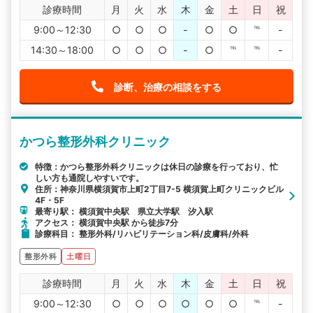
診療時間
月
火
水
木
金
土
日
祝
9:00～12:30
○
○
○
-
○
○
℡
-
14:30～18:00
○
○
○
-
○
℡
℡
-
診断、治療の相談をする
かつら整形外科クリニック
特徴：かつら整形外科クリニックは休日の診療を行っており、忙
しい方も通院しやすいです。
住所：神奈川県横須賀市上町2丁目7-5 横須賀上町クリニックビル
4F・5F
最寄り駅： 横須賀中央駅 県立大学駅 汐入駅
アクセス： 横須賀中央駅 から徒歩7分
診療科目： 整形外科/リハビリテーション科/皮膚科/外科
整形外科
土曜日
診療時間
月
火
水
木
金
土
日
祝
9:00～12:30
○
○
○
○
○
○
℡
-