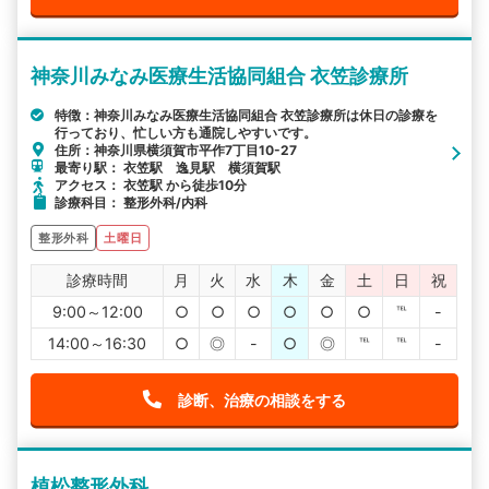
神奈川みなみ医療生活協同組合 衣笠診療所
特徴：神奈川みなみ医療生活協同組合 衣笠診療所は休日の診療を
行っており、忙しい方も通院しやすいです。
住所：神奈川県横須賀市平作7丁目10-27
最寄り駅： 衣笠駅 逸見駅 横須賀駅
アクセス： 衣笠駅 から徒歩10分
診療科目： 整形外科/内科
整形外科
土曜日
診療時間
月
火
水
木
金
土
日
祝
9:00～12:00
○
○
○
○
○
○
℡
-
14:00～16:30
○
◎
-
○
◎
℡
℡
-
診断、治療の相談をする
植松整形外科