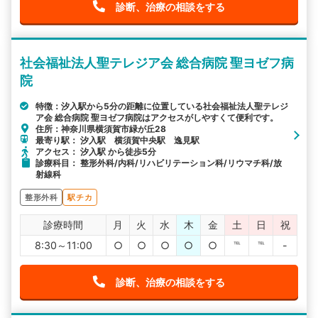
診断、治療の相談をする
社会福祉法人聖テレジア会 総合病院 聖ヨゼフ病
院
特徴：汐入駅から5分の距離に位置している社会福祉法人聖テレジ
ア会 総合病院 聖ヨゼフ病院はアクセスがしやすくて便利です。
住所：神奈川県横須賀市緑が丘28
最寄り駅： 汐入駅 横須賀中央駅 逸見駅
アクセス： 汐入駅 から徒歩5分
診療科目： 整形外科/内科/リハビリテーション科/リウマチ科/放
射線科
整形外科
駅チカ
診療時間
月
火
水
木
金
土
日
祝
8:30～11:00
○
○
○
○
○
℡
℡
-
診断、治療の相談をする