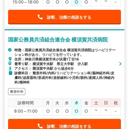
15:00～18:00
○
○
○
○
○
℡
℡
-
診断、治療の相談をする
国家公務員共済組合連合会 横須賀共済病院
特徴：国家公務員共済組合連合会 横須賀共済病院はリハビリテー
ション科があり、リハビリを行っています。
住所：神奈川県横須賀市米が浜通1丁目16
最寄り駅： 横須賀中央駅 県立大学駅 汐入駅
アクセス： 横須賀中央駅 から徒歩6分
診療科目： 整形外科/内科/リハビリテーション科/脳神経外科/皮
膚科/泌尿器科/形成外科/放射線科/小児科/眼科/産婦人科/神経内
科/精神科
整形外科
診療時間
月
火
水
木
金
土
日
祝
8:00～11:00
○
○
○
○
○
℡
℡
-
診断、治療の相談をする