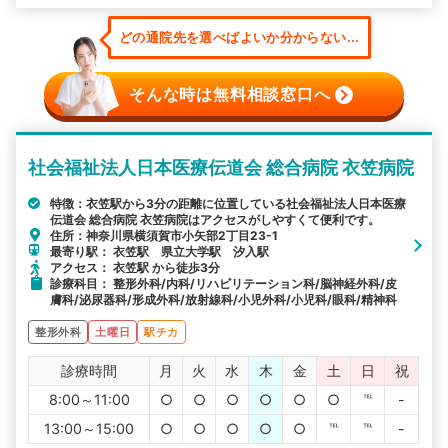
どの通院先を選べばよいか分からない...
そんな時は無料相談窓口へ
社会福祉法人日本医療伝道会 総合病院 衣笠病院
特徴：衣笠駅から3分の距離に位置している社会福祉法人日本医療
伝道会 総合病院 衣笠病院はアクセスがしやすくて便利です。
住所：神奈川県横須賀市小矢部2丁目23-1
最寄り駅： 衣笠駅 県立大学駅 汐入駅
アクセス： 衣笠駅 から徒歩3分
診療科目： 整形外科/内科/リハビリテーション科/脳神経外科/皮
膚科/泌尿器科/形成外科/放射線科/小児外科/小児科/眼科/精神科
整形外科
土曜日
駅チカ
診療時間
月
火
水
木
金
土
日
祝
8:00～11:00
○
○
○
○
○
○
℡
-
13:00～15:00
○
○
○
○
○
℡
℡
-