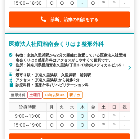
15:00～18:30
○
○
○
-
○
℡
℡
-
診断、治療の相談をする
医療法人社団湘南会くりはま整形外科
特徴：京急久里浜駅から2分の距離に位置している医療法人社団湘
南会くりはま整形外科はアクセスがしやすくて便利です。
住所：神奈川県横須賀市久里浜1丁目3-17鈴栄メディカルビル5・
6F
最寄り駅： 京急久里浜駅 久里浜駅 浦賀駅
アクセス： 京急久里浜駅 から徒歩2分
診療科目： 整形外科/リハビリテーション科
整形外科
土曜日
18時以降OK
駅チカ
診療時間
月
火
水
木
金
土
日
祝
9:00～13:00
○
○
○
○
○
○
℡
-
15:00～19:00
○
○
○
○
○
℡
℡
-