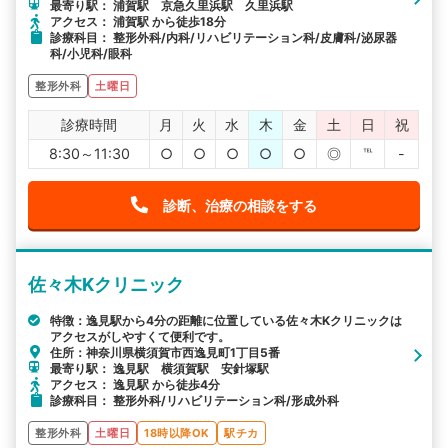
最寄り駅： 浦賀駅 京急久里浜駅 久里浜駅
アクセス： 浦賀駅 から徒歩18分
診療科目： 整形外科/内科/リハビリテーション科/皮膚科/泌尿器
科/小児科/眼科
整形外科
土曜日
診療時間
月
火
水
木
金
土
日
祝
8:30～11:30
○
○
○
○
○
◎
℡
-
診断、治療の相談をする
佐々木Kクリニック
特徴：逸見駅から4分の距離に位置している佐々木Kクリニックは
アクセスがしやすくて便利です。
住所：神奈川県横須賀市西逸見町1丁目5番
最寄り駅： 逸見駅 横須賀駅 安針塚駅
アクセス： 逸見駅 から徒歩4分
診療科目： 整形外科/リハビリテーション科/形成外科
整形外科
土曜日
18時以降OK
駅チカ