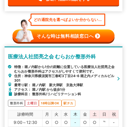
どの通院先を選べばよいか分からない...
そんな時は無料相談窓口へ
医療法人社団亮之会 むらおか整形外科
特徴：堀ノ内駅から1分の距離に位置している医療法人社団亮之会
むらおか整形外科はアクセスがしやすくて便利です。
住所：神奈川県横須賀市三春町3丁目24-6 堀之内メディカルビル
301
最寄り駅： 堀ノ内駅 新大津駅 京急大津駅
アクセス： 堀ノ内駅 から徒歩1分
診療科目： 整形外科/リハビリテーション科
整形外科
土曜日
18時以降OK
駅チカ
診療時間
月
火
水
木
金
土
日
祝
9:00～12:30
○
○
○
-
○
○
℡
-