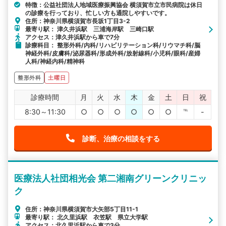
特徴：公益社団法人地域医療振興協会 横須賀市立市民病院は休日
の診療を行っており、忙しい方も通院しやすいです。
住所：神奈川県横須賀市長坂1丁目3-2
最寄り駅： 津久井浜駅 三浦海岸駅 三崎口駅
アクセス：津久井浜駅から車で7分
診療科目： 整形外科/内科/リハビリテーション科/リウマチ科/脳
神経外科/皮膚科/泌尿器科/形成外科/放射線科/小児科/眼科/産婦
人科/神経内科/精神科
整形外科
土曜日
診療時間
月
火
水
木
金
土
日
祝
8:30～11:30
○
○
○
○
○
○
℡
-
診断、治療の相談をする
医療法人社団相光会 第二湘南グリーンクリニッ
ク
住所：神奈川県横須賀市大矢部5丁目11-1
最寄り駅： 北久里浜駅 衣笠駅 県立大学駅
アクセス：北久里浜駅から車で3分