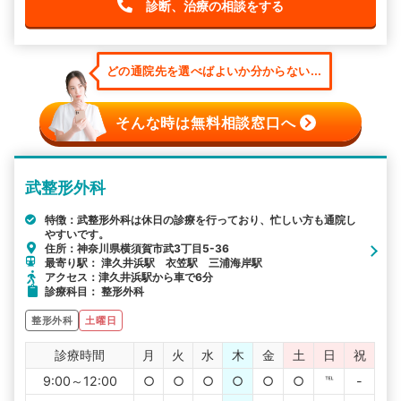
診断、治療の相談をする
どの通院先を選べばよいか分からない...
そんな時は無料相談窓口へ
武整形外科
特徴：武整形外科は休日の診療を行っており、忙しい方も通院し
やすいです。
住所：神奈川県横須賀市武3丁目5-36
最寄り駅： 津久井浜駅 衣笠駅 三浦海岸駅
アクセス：津久井浜駅から車で6分
診療科目： 整形外科
整形外科
土曜日
診療時間
月
火
水
木
金
土
日
祝
9:00～12:00
○
○
○
○
○
○
℡
-