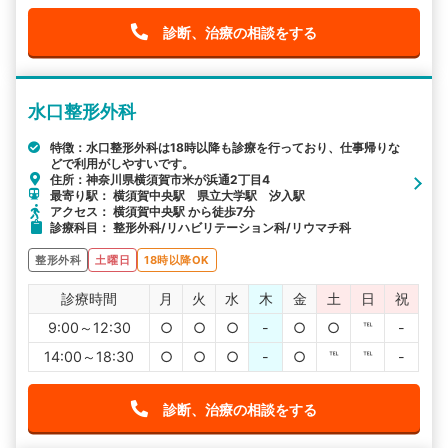
診断、治療の相談をする
水口整形外科
特徴：水口整形外科は18時以降も診療を行っており、仕事帰りな
どで利用がしやすいです。
住所：神奈川県横須賀市米が浜通2丁目4
最寄り駅： 横須賀中央駅 県立大学駅 汐入駅
アクセス： 横須賀中央駅 から徒歩7分
診療科目： 整形外科/リハビリテーション科/リウマチ科
整形外科
土曜日
18時以降OK
診療時間
月
火
水
木
金
土
日
祝
9:00～12:30
○
○
○
-
○
○
℡
-
14:00～18:30
○
○
○
-
○
℡
℡
-
診断、治療の相談をする