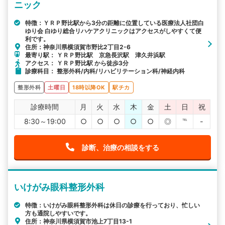
ニック
特徴：ＹＲＰ野比駅から3分の距離に位置している医療法人社団白
ゆり会 白ゆり総合リハケアクリニックはアクセスがしやすくて便
利です。
住所：神奈川県横須賀市野比2丁目2-6
最寄り駅： ＹＲＰ野比駅 京急長沢駅 津久井浜駅
アクセス： ＹＲＰ野比駅 から徒歩3分
診療科目： 整形外科/内科/リハビリテーション科/神経内科
整形外科
土曜日
18時以降OK
駅チカ
診療時間
月
火
水
木
金
土
日
祝
8:30～19:00
○
○
○
○
○
◎
℡
-
診断、治療の相談をする
いけがみ眼科整形外科
特徴：いけがみ眼科整形外科は休日の診療を行っており、忙しい
方も通院しやすいです。
住所：神奈川県横須賀市池上7丁目13-1