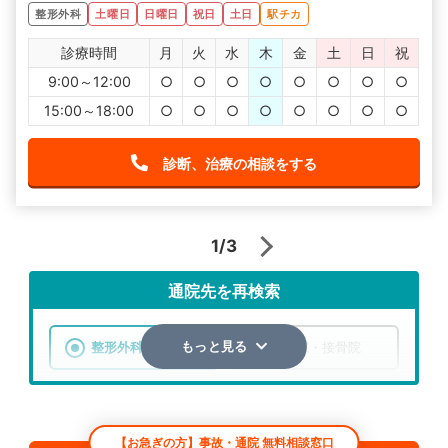
整形外科
土曜日
日曜日
祝日
土日
駅チカ
診療時間
月
火
水
木
金
土
日
祝
9:00～12:00
○
○
○
○
○
○
○
○
15:00～18:00
○
○
○
○
○
○
○
○
診断、治療の相談をする
1/3
通院先を再検索
整形外科
整骨院・接骨院
もっと見る
エリア
神奈川県
横須賀市
【お急ぎの方】事故・通院 無料相談窓口