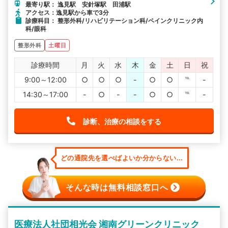
最寄り駅： 逸見駅 安針塚駅 田浦駅
アクセス：逸見駅から車で3分
診療科目： 整形外科/リハビリテーション科/ペインクリニック内
科/眼科
整形外科
土曜日
診療時間
月
火
水
木
金
土
日
祝
9:00～12:00
○
○
○
-
○
○
℡
-
14:30～17:00
-
○
-
-
○
○
℡
-
診断、治療の相談をする
どの通院先を選べばよいか分からない...
そんな時は無料相談窓口へ
医療法人社団相光会 湘南グリーンクリニック