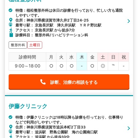
特徴：植松整形外科は休日の診療を行っており、忙しい方も通院
しやすいです。
住所：神奈川県横須賀市津久井2丁目24-25
最寄り駅： 京急長沢駅 津久井浜駅 ＹＲＰ野比駅
アクセス： 京急長沢駅 から徒歩7分
診療科目： 整形外科/リハビリテーション科
整形外科
土曜日
診療時間
月
火
水
木
金
土
日
祝
9:00～18:00
○
○
○
-
○
◎
℡
-
診断、治療の相談をする
伊藤クリニック
特徴：伊藤クリニックは18時以降も診療を行っており、仕事帰り
などで利用がしやすいです。
住所：神奈川県横須賀市追浜本町2丁目33
最寄り駅： 追浜駅 野島公園駅 海の公園南口駅
アクセス： 追浜駅 から徒歩10分