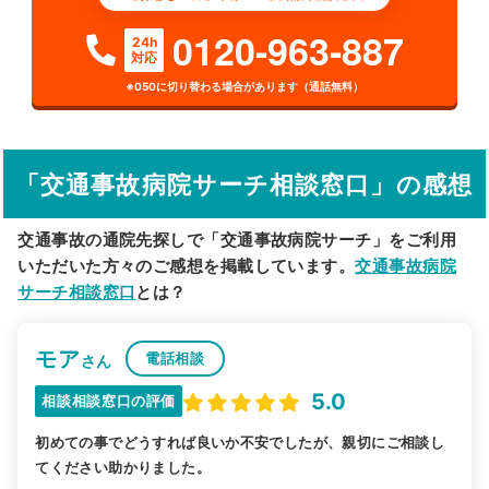
検索する
0120-963-887
24h
対応
詳細条件で絞り込む
※050に切り替わる場合があります（通話無料）
その他の検索方法
駅から探す
院名から探す
「交通事故病院サーチ相談窓口」の感想
交通事故の通院先探しで「交通事故病院サーチ」をご利用
いただいた方々のご感想を掲載しています。
交通事故病院
サーチ相談窓口
とは？
モア
電話相談
さん
5.0
相談相談窓口の評価
初めての事でどうすれば良いか不安でしたが、親切にご相談し
てください助かりました。