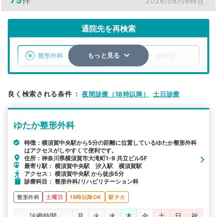
75
件
2026/08/06時点
通院先を再検索
整形外科
整骨院・接骨院
もっと見る
エリア
神奈川県
横須賀市
良く検索される条件
：
夜間診療（18時以降）
土日診療
検索する
ゆたか整形外科
詳細条件で絞り込む
特徴：横須賀中央駅から5分の距離に位置しているゆたか整形外科
はアクセスがしやすくて便利です。
その他の検索方法
住所：神奈川県横須賀市大滝町1-9 共立ビル5F
最寄り駅： 横須賀中央駅 汐入駅 横須賀駅
駅から探す
院名から探す
アクセス： 横須賀中央駅 から徒歩5分
診療科目： 整形外科/リハビリテーション科
整形外科
土曜日
18時以降OK
駅チカ
診療時間
月
火
水
木
金
土
日
祝