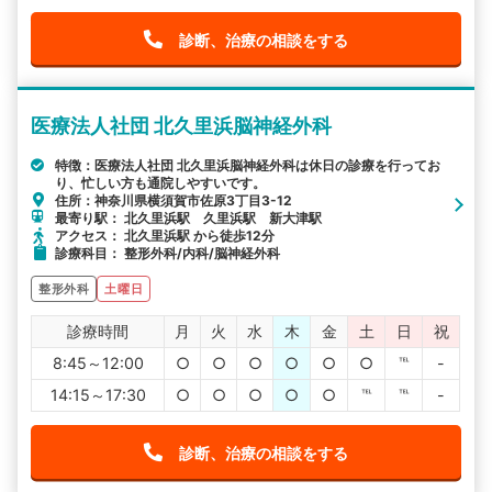
診断、治療の相談をする
医療法人社団 北久里浜脳神経外科
特徴：医療法人社団 北久里浜脳神経外科は休日の診療を行ってお
り、忙しい方も通院しやすいです。
住所：神奈川県横須賀市佐原3丁目3-12
最寄り駅： 北久里浜駅 久里浜駅 新大津駅
アクセス： 北久里浜駅 から徒歩12分
診療科目： 整形外科/内科/脳神経外科
整形外科
土曜日
診療時間
月
火
水
木
金
土
日
祝
8:45～12:00
○
○
○
○
○
○
℡
-
14:15～17:30
○
○
○
○
○
℡
℡
-
診断、治療の相談をする