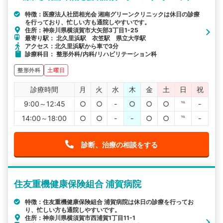
特徴：医療法人社団相光会 湘南グリーンクリニックは休日の診療
を行っており、忙しい方も通院しやすいです。
住所：神奈川県横須賀市大矢部3丁目1-25
最寄り駅： 北久里浜駅 衣笠駅 県立大学駅
アクセス：北久里浜駅から車で3分
診療科目： 整形外科/内科/リハビリテーション科
整形外科
土曜日
診療時間
月
火
水
木
金
土
日
祝
9:00～12:45
○
○
-
○
○
○
℡
-
14:00～18:00
○
○
-
-
○
○
℡
-
診断、治療の相談をする
住友重機健康保険組合 浦賀病院
特徴：住友重機健康保険組合 浦賀病院は休日の診療を行ってお
り、忙しい方も通院しやすいです。
住所：神奈川県横須賀市西浦賀1丁目11-1