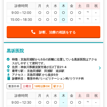
診療時間
月
火
水
木
金
土
日
祝
9:00～12:00
○
○
○
○
○
○
℡
-
15:00～18:30
○
○
○
○
○
℡
℡
-
診断、治療の相談をする
黒坂医院
特徴：京急田浦駅から5分の距離に位置している黒坂医院はアクセ
スがしやすくて便利です。
住所：神奈川県横須賀市港が丘2丁目21-4
最寄り駅： 京急田浦駅 田浦駅 追浜駅
アクセス： 京急田浦駅 から徒歩5分
診療科目： 整形外科/リハビリテーション科/リウマチ科
整形外科
土曜日
18時以降OK
駅チカ
診療時間
月
火
水
木
金
土
日
祝
9:00～12:30
○
○
○
-
○
○
℡
-