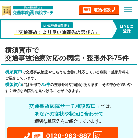
menu
電話相談
無料
LINE登録者限定！
LINEに
登録
「交通事故：より良い通院先の選び方」
横須賀市で
交通事故治療対応の病院・整形外科75件
横須賀市
で交通事故治療やむちうち改善に対応している病院・整形外科を
ご紹介しています。
横須賀市
75件
には全部で
の整形外科や病院があります。その中から通いや
すく適切な通院先を見つけることができます。
「交通事故病院サーチ相談窓口」
では、
あなたの症状や状況に合わせて
適切な通院先をご紹介しています。
0120-963-887
24h
無料
対応