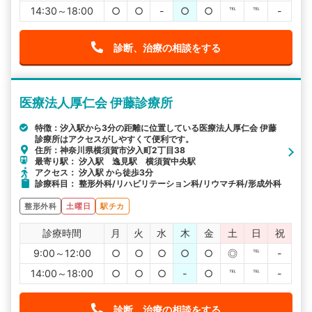
14:30～18:00
○
○
-
○
○
℡
℡
-
診断、治療の相談をする
医療法人厚仁会 伊藤診療所
特徴：汐入駅から3分の距離に位置している医療法人厚仁会 伊藤
診療所はアクセスがしやすくて便利です。
住所：神奈川県横須賀市汐入町2丁目38
最寄り駅： 汐入駅 逸見駅 横須賀中央駅
アクセス： 汐入駅 から徒歩3分
診療科目： 整形外科/リハビリテーション科/リウマチ科/形成外科
整形外科
土曜日
駅チカ
診療時間
月
火
水
木
金
土
日
祝
9:00～12:00
○
○
○
○
○
◎
℡
-
14:00～18:00
○
○
○
-
○
℡
℡
-
診断、治療の相談をする