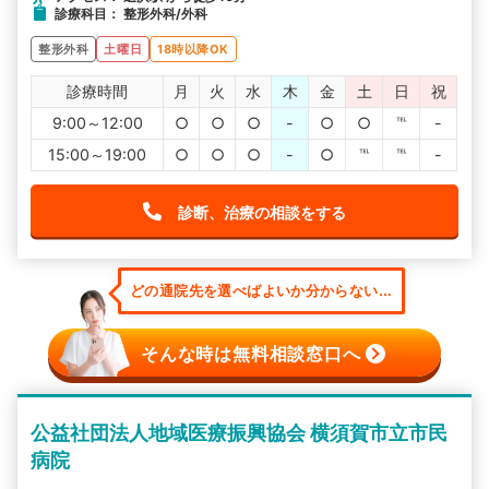
診療科目： 整形外科/外科
整形外科
土曜日
18時以降OK
診療時間
月
火
水
木
金
土
日
祝
9:00～12:00
○
○
○
-
○
○
℡
-
15:00～19:00
○
○
○
-
○
℡
℡
-
診断、治療の相談をする
どの通院先を選べばよいか分からない...
そんな時は無料相談窓口へ
公益社団法人地域医療振興協会 横須賀市立市民
病院