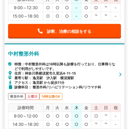
9:00～12:30
○
○
○
-
○
○
℡
-
15:00～18:30
○
○
○
-
○
℡
℡
-
診断、治療の相談をする
中村整形外科
特徴：中村整形外科は18時以降も診療を行っており、仕事帰りな
どで利用がしやすいです。
住所：神奈川県横須賀市久里浜4-11-15
最寄り駅： 逸見駅 汐入駅 横須賀駅
アクセス： 逸見駅 から徒歩11分
診療科目： 整形外科/リハビリテーション科/リウマチ科
整形外科
土曜日
18時以降OK
診療時間
月
火
水
木
金
土
日
祝
9:00～12:00
○
○
○
○
○
◎
℡
-
14:30～18:30
○
○
○
○
○
℡
℡
-