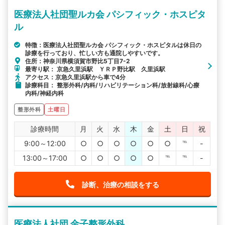
医療法人社団聖ルカ会 パシフィック・ホスピタ
ル
特徴：医療法人社団聖ルカ会 パシフィック・ホスピタルは休日の
診療を行っており、忙しい方も通院しやすいです。
住所：神奈川県横須賀市野比5丁目7-2
最寄り駅： 京急久里浜駅 ＹＲＰ野比駅 久里浜駅
アクセス：京急久里浜駅から車で4分
診療科目： 整形外科/内科/リハビリテーション科/放射線科/心療
内科/神経内科
整形外科
土曜日
診療時間
月
火
水
木
金
土
日
祝
9:00～12:00
○
○
○
○
○
○
℡
-
13:00～17:00
○
○
○
○
○
℡
℡
-
診断、治療の相談をする
医療法人社団 金子整形外科