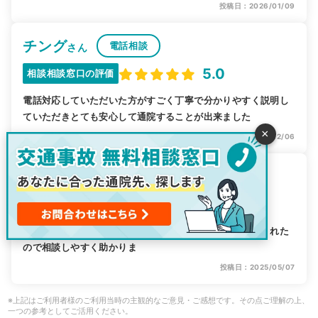
投稿日：2026/01/09
チング
電話相談
さん
5.0
相談相談窓口の評価
電話対応していただいた方がすごく丁寧で分かりやすく説明し
ていただきとても安心して通院することが出来ました
×
投稿日：2025/12/06
お座敷
電話相談
さん
5.0
相談相談窓口の評価
自分の都合に親身に寄り添って頂き、色々な提案もしてくれた
ので相談しやすく助かりま
投稿日：2025/05/07
※上記はご利用者様のご利用当時の主観的なご意見・ご感想です。その点ご理解の上、
一つの参考としてご活用ください。