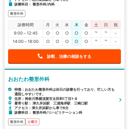
診療科目： 整形外科/内科
整形外科
診療時間
月
火
水
木
金
土
日
祝
9:00～12:45
○
○
○
○
○
℡
℡
-
14:00～18:00
○
○
○
○
○
℡
℡
-
診断、治療の相談をする
おおたわ整形外科
特徴：おおたわ整形外科は休日の診療を行っており、忙しい方も
通院しやすいです。
住所：神奈川県横須賀市太田和1丁目1-8
最寄り駅： 津久井浜駅 三浦海岸駅 三崎口駅
アクセス：津久井浜駅から車で6分
診療科目： 整形外科/リハビリテーション科
整形外科
土曜日