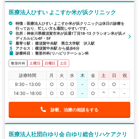
医療法人ひすい よこすか米が浜クリニック
特徴：医療法人ひすい よこすか米が浜クリニックは休日の診療を
行っており、忙しい方も通院しやすいです。
住所：神奈川県横須賀市米が浜通1丁目18-13 クラシオン米が浜メ
ディカルビル4F・5F
最寄り駅： 横須賀中央駅 県立大学駅 汐入駅
アクセス： 横須賀中央駅 から徒歩6分
診療科目： 整形外科/リハビリテーション科
整形外科
土曜日
日曜日
土日
診療時間
月
火
水
木
金
土
日
祝
9:30～13:00
○
○
○
-
○
○
○
-
14:30～18:00
○
○
○
-
○
℡
℡
-
診断、治療の相談をする
医療法人社団白ゆり会 白ゆり総合リハケアクリ