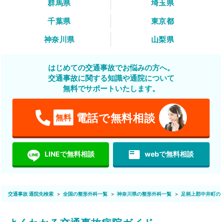
群馬県
埼玉県
千葉県
東京都
神奈川県
山梨県
はじめての交通事故でお悩みの方へ。
交通事故に関する知識や通院について
無料でサポートいたします。
電話で無料相談
無料
featured_play_list
LINEで無料相談
webで無料相談
交通事故 通院先検索
全国の整形外科一覧
神奈川県の整形外科一覧
足柄上郡中井町の