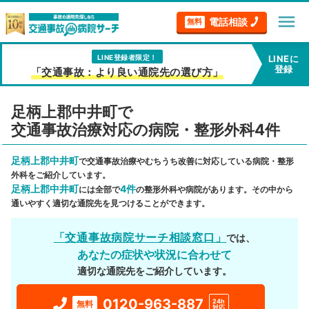
menu
電話相談
無料
LINE登録者限定！
LINEに
登録
「交通事故：より良い通院先の選び方」
足柄上郡中井町で
交通事故治療対応の病院・整形外科4件
足柄上郡中井町
で交通事故治療やむちうち改善に対応している病院・整形
外科をご紹介しています。
足柄上郡中井町
4件
には全部で
の整形外科や病院があります。その中から
通いやすく適切な通院先を見つけることができます。
「交通事故病院サーチ相談窓口」
では、
あなたの症状や状況に合わせて
適切な通院先をご紹介しています。
0120-963-887
24h
無料
対応