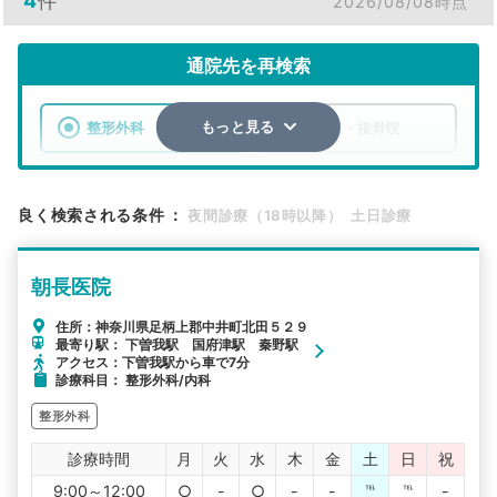
4
件
2026/08/08時点
通院先を再検索
整形外科
整骨院・接骨院
もっと見る
エリア
神奈川県
足柄上郡中井町
良く検索される条件
：
夜間診療（18時以降）
土日診療
検索する
朝長医院
詳細条件で絞り込む
住所：神奈川県足柄上郡中井町北田５２９
最寄り駅： 下曽我駅 国府津駅 秦野駅
その他の検索方法
アクセス：下曽我駅から車で7分
診療科目： 整形外科/内科
駅から探す
院名から探す
整形外科
診療時間
月
火
水
木
金
土
日
祝
9:00～12:00
○
-
○
-
-
℡
℡
-