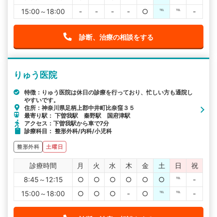
15:00～18:00
-
-
-
-
○
℡
℡
-
診断、治療の相談をする
りゅう医院
特徴：りゅう医院は休日の診療を行っており、忙しい方も通院し
やすいです。
住所：神奈川県足柄上郡中井町比奈窪３５
最寄り駅： 下曽我駅 秦野駅 国府津駅
アクセス：下曽我駅から車で7分
診療科目： 整形外科/内科/小児科
整形外科
土曜日
診療時間
月
火
水
木
金
土
日
祝
8:45～12:15
○
○
○
○
○
○
℡
-
15:00～18:00
○
○
○
-
○
℡
℡
-