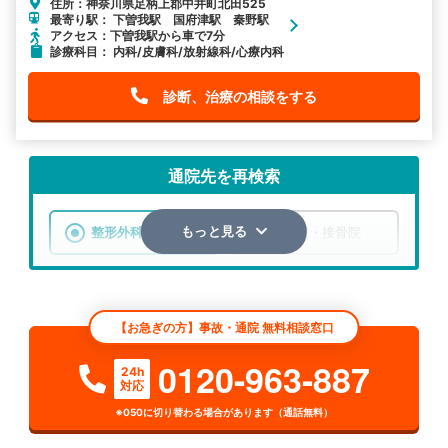
住所：神奈川県足柄上郡中井町北田525
最寄り駅： 下曽我駅 国府津駅 秦野駅
アクセス：下曽我駅から車で7分
診療科目： 内科/皮膚科/放射線科/心療内科
診断、治療の相談をする
通院先を再検索
整形外科
整骨院・接骨院
もっと見る
エリア
神奈川県
足柄上郡中井町
【お急ぎの方】事故・通院 無料相談窓口
検索する
0120-963-887
24h
対応
詳細条件で絞り込む
※050に切り替わる場合があります（通話無料）
その他の検索方法