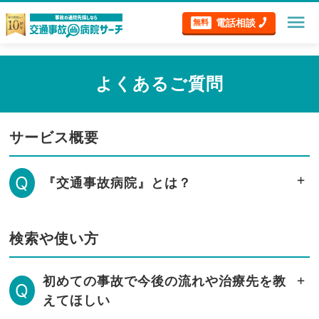
menu
電話相談
無料
よくあるご質問
サービス概要
Q
『交通事故病院』とは？
検索や使い方
初めての事故で今後の流れや治療先を教
Q
えてほしい