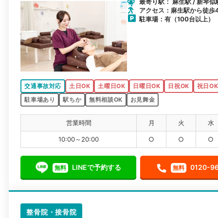
最寄り駅： 麻生駅 / 新琴似
アクセス：麻生駅から徒歩
駐車場：有（100台以上）
交通事故対応
土日OK
土曜日OK
日曜日OK
日祝OK
祝日O
駐車場あり
駅ちか
無料相談OK
お見舞金
営業時間
月
火
水
10:00～20:00
○
○
○
LINEで予約する
0120-9
無料
無料
整骨院・接骨院