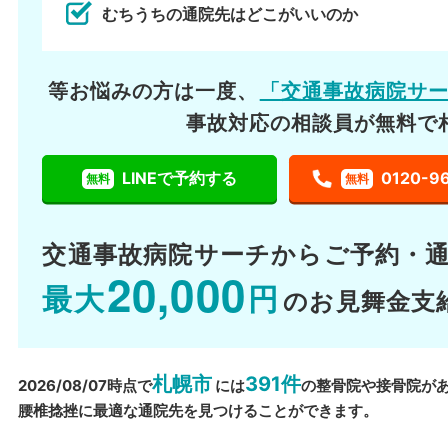
むちうちの通院先はどこがいいのか
等お悩みの方は一度、
「交通事故病院サ
事故対応の相談員が無料で
LINEで予約する
0120-9
無料
無料
交通事故病院サーチから
ご予約・
20,000
最大
円
のお見舞金支
札幌市
391件
2026/08/07時点で
には
の整骨院や接骨院が
腰椎捻挫に最適な通院先を見つけることができます。