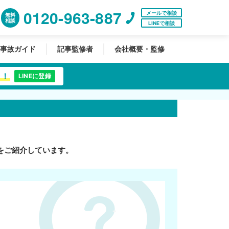
0120-963-887
メールで相談
無料
相談
LINEで相談
事故ガイド
記事監修者
会社概要・監修
中！
LINEに登録
をご紹介しています。