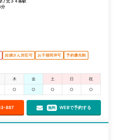
駅 / 北３４条駅
4分
K
妊婦さん対応可
お子様同伴可
予約優先制
木
金
土
日
祝
○
○
○
○
○
63-887
WEBで予約する
無料