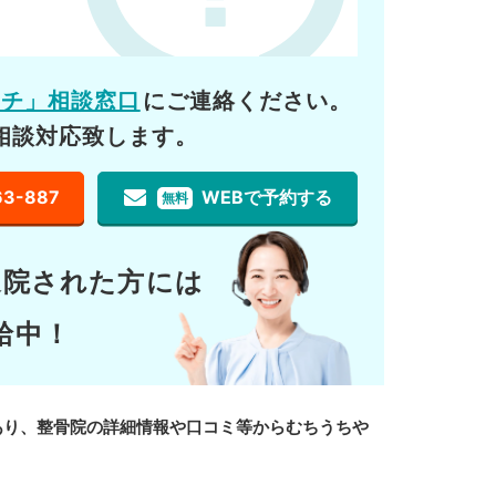
ーチ」相談窓口
にご連絡ください。
相談対応致します。
63-887
WEBで予約する
無料
通院された方には
給中！
あり、整骨院の詳細情報や口コミ等からむちうちや