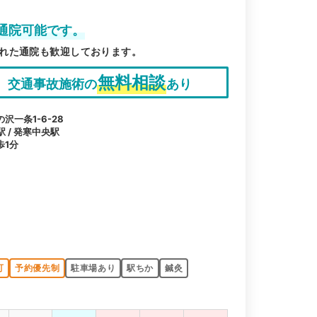
通院可能です。
れた通院も歓迎しております。
無料相談
交通事故施術の
あり
一条1-6-28
駅 / 発寒中央駅
歩1分
可
予約優先制
駐車場あり
駅ちか
鍼灸