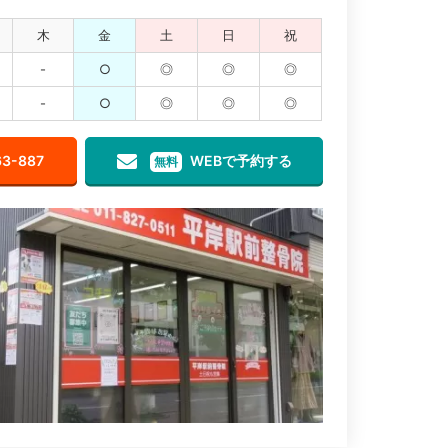
木
金
土
日
祝
-
○
◎
◎
◎
-
○
◎
◎
◎
63-887
WEBで予約する
無料