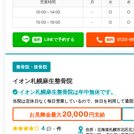
営業時間
月
火
水
10:00～14:00
-
○
○
15:00～19:00
-
○
○
LINEで予約する
0120-9
無料
無料
整骨院・接骨院
イオン札幌麻生整骨院
イオン札幌麻生整骨院は年中無休です。
当院は定休日なく毎日営業しているので、休日を利用して通院
20,000
お見舞金最大
円支給
4
-
件
住所：北海道札幌市北区北三