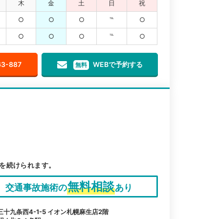
木
金
土
日
祝
○
○
○
℡
○
○
○
○
℡
○
63-887
WEBで予約する
無料
を続けられます。
無料相談
交通事故施術の
あり
十九条西4-1-5 イオン札幌麻生店2階