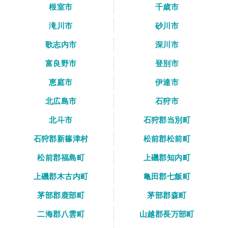
根室市
千歳市
滝川市
砂川市
歌志内市
深川市
富良野市
登別市
恵庭市
伊達市
北広島市
石狩市
北斗市
石狩郡当別町
石狩郡新篠津村
松前郡松前町
松前郡福島町
上磯郡知内町
上磯郡木古内町
亀田郡七飯町
茅部郡鹿部町
茅部郡森町
二海郡八雲町
山越郡長万部町