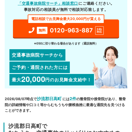
「交通事故病院サーチ」相談窓口
にご連絡ください。
事故対応の相談員が無料で相談対応致します。
電話相談でお見舞金最大20,000円が貰える
0120-963-887
24h
無料
対応
※050に切り替わる場合があります（通話無料）
交通事故病院サーチから
ご予約・通院された方には
20,000
最大
円
のお見舞金支給中！
沙流郡日高町
2件
2026/08/07時点で
には
の整骨院や接骨院があり、整骨
院の詳細情報や口コミ等からむちうちや腰椎捻挫に最適な通院先を見つける
ことができます。
沙流郡日高町で