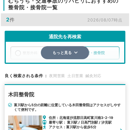
むちうち・交通事故のリハビリにおすすめの
整骨院・接骨院一覧
2
件
2026/08/07時点
通院先を再検索
整形外科
整骨院・接骨院
もっと見る
エリア
北海道
沙流郡日高町
良く検索される条件
：
夜間営業
土日営業
鍼灸対応
検索する
木田整骨院
詳細条件で絞り込む
富川駅から5分の距離に位置している木田整骨院はアクセスがしやす
くて便利です。
その他の検索方法
住所：北海道沙流郡日高町富川南3-2-19
駅から探す
院名から探す
最寄り駅： 富川駅 / 日高門別駅 / 汐見駅
アクセス：富川駅から徒歩5分