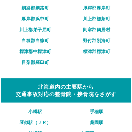
釧路郡釧路町
厚岸郡厚岸町
厚岸郡浜中町
川上郡標茶町
川上郡弟子屈町
阿寒郡鶴居村
白糠郡白糠町
野付郡別海町
標津郡中標津町
標津郡標津町
目梨郡羅臼町
北海道内の主要駅から
交通事故対応の整骨院・接骨院をさがす
小樽駅
手稲駅
琴似駅（ＪＲ）
桑園駅