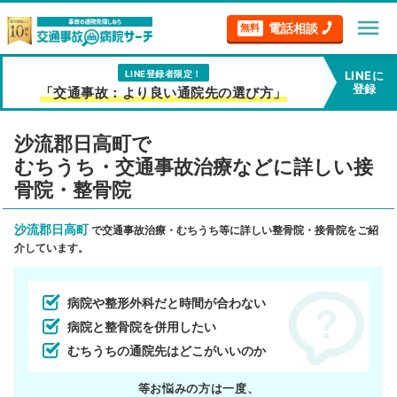
menu
電話相談
無料
LINE登録者限定！
LINEに
登録
「交通事故：より良い通院先の選び方」
沙流郡日高町で
むちうち・交通事故治療などに詳しい接
骨院・整骨院
沙流郡日高町
で交通事故治療・むちうち等に詳しい整骨院・接骨院をご紹
介しています。
病院や整形外科だと時間が合わない
病院と整骨院を併用したい
むちうちの通院先はどこがいいのか
等お悩みの方は一度、