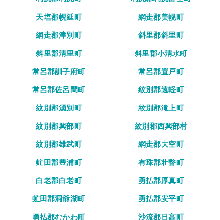
天塩郡幌延町
網走郡美幌町
網走郡津別町
斜里郡斜里町
斜里郡清里町
斜里郡小清水町
常呂郡訓子府町
常呂郡置戸町
常呂郡佐呂間町
紋別郡遠軽町
紋別郡湧別町
紋別郡滝上町
紋別郡興部町
紋別郡西興部村
紋別郡雄武町
網走郡大空町
虻田郡豊浦町
有珠郡壮瞥町
白老郡白老町
勇払郡厚真町
虻田郡洞爺湖町
勇払郡安平町
勇払郡むかわ町
沙流郡日高町