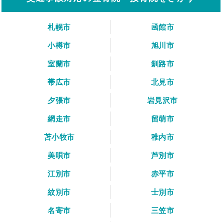
札幌市
函館市
小樽市
旭川市
室蘭市
釧路市
帯広市
北見市
夕張市
岩見沢市
網走市
留萌市
苫小牧市
稚内市
美唄市
芦別市
江別市
赤平市
紋別市
士別市
名寄市
三笠市