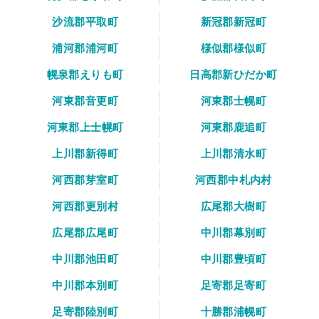
沙流郡平取町
新冠郡新冠町
浦河郡浦河町
様似郡様似町
幌泉郡えりも町
日高郡新ひだか町
河東郡音更町
河東郡士幌町
河東郡上士幌町
河東郡鹿追町
上川郡新得町
上川郡清水町
河西郡芽室町
河西郡中札内村
河西郡更別村
広尾郡大樹町
広尾郡広尾町
中川郡幕別町
中川郡池田町
中川郡豊頃町
中川郡本別町
足寄郡足寄町
足寄郡陸別町
十勝郡浦幌町