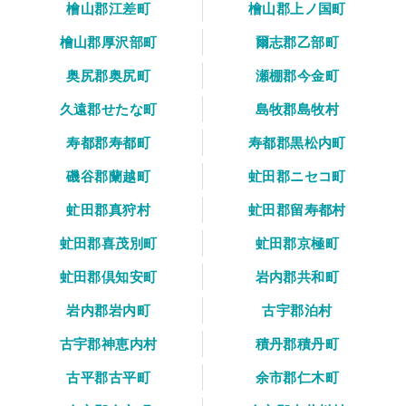
檜山郡江差町
檜山郡上ノ国町
檜山郡厚沢部町
爾志郡乙部町
奥尻郡奥尻町
瀬棚郡今金町
久遠郡せたな町
島牧郡島牧村
寿都郡寿都町
寿都郡黒松内町
磯谷郡蘭越町
虻田郡ニセコ町
虻田郡真狩村
虻田郡留寿都村
虻田郡喜茂別町
虻田郡京極町
虻田郡倶知安町
岩内郡共和町
岩内郡岩内町
古宇郡泊村
古宇郡神恵内村
積丹郡積丹町
古平郡古平町
余市郡仁木町