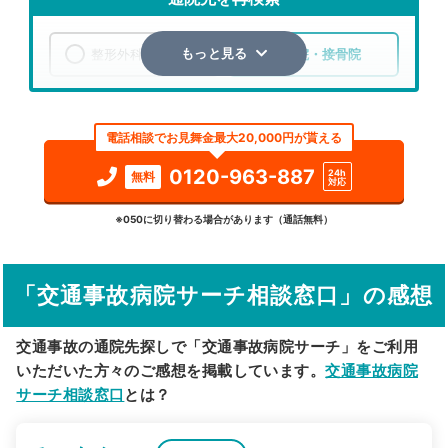
整形外科
整骨院・接骨院
もっと見る
エリア
北海道
沙流郡日高町
電話相談でお見舞金最大20,000円が貰える
検索する
0120-963-887
24h
無料
対応
詳細条件で絞り込む
※050に切り替わる場合があります（通話無料）
その他の検索方法
「交通事故病院サーチ相談窓口」の感想
駅から探す
院名から探す
交通事故の通院先探しで「交通事故病院サーチ」をご利用
いただいた方々のご感想を掲載しています。
交通事故病院
サーチ相談窓口
とは？