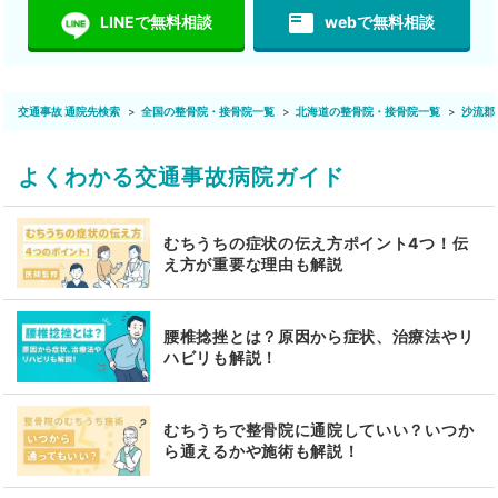
featured_play_list
LINEで無料相談
webで無料相談
交通事故 通院先検索
全国の整骨院・接骨院一覧
北海道の整骨院・接骨院一覧
沙流郡
よくわかる交通事故病院ガイド
むちうちの症状の伝え方ポイント4つ！伝
え方が重要な理由も解説
腰椎捻挫とは？原因から症状、治療法やリ
ハビリも解説！
むちうちで整骨院に通院していい？いつか
ら通えるかや施術も解説！