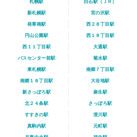
札幌駅
白石駅（ＪＲ）
新札幌駅
宮の沢駅
発寒南駅
西２８丁目駅
円山公園駅
西１８丁目駅
西１１丁目駅
大通駅
バスセンター前駅
菊水駅
東札幌駅
南郷７丁目駅
南郷１８丁目駅
大谷地駅
新さっぽろ駅
麻生駅
北２４条駅
さっぽろ駅
すすきの駅
澄川駅
真駒内駅
元町駅