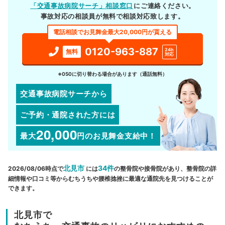
「交通事故病院サーチ」相談窓口
にご連絡ください。
事故対応の相談員が無料で相談対応致します。
電話相談でお見舞金最大20,000円が貰える
0120-963-887
24h
無料
対応
※050に切り替わる場合があります（通話無料）
交通事故病院サーチから
ご予約・通院された方には
20,000
最大
円
のお見舞金支給中！
北見市
34件
2026/08/06時点で
には
の整骨院や接骨院があり、整骨院の詳
細情報や口コミ等からむちうちや腰椎捻挫に最適な通院先を見つけることが
できます。
北見市で