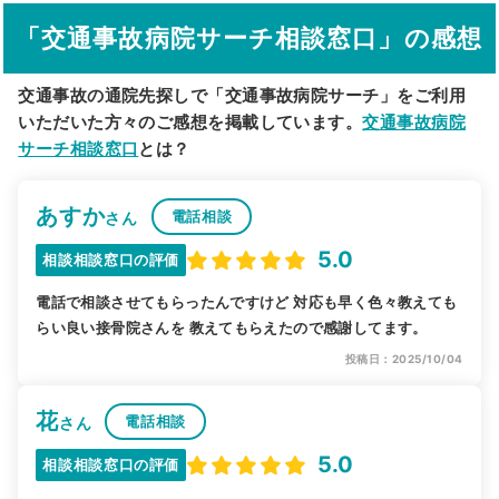
「交通事故病院サーチ相談窓口」の感想
駅から探す
院名から探す
交通事故の通院先探しで「交通事故病院サーチ」をご利用
いただいた方々のご感想を掲載しています。
交通事故病院
サーチ相談窓口
とは？
あすか
電話相談
さん
5.0
相談相談窓口の評価
電話で相談させてもらったんですけど 対応も早く色々教えても
らい良い接骨院さんを 教えてもらえたので感謝してます。
投稿日：2025/10/04
花
電話相談
さん
5.0
相談相談窓口の評価