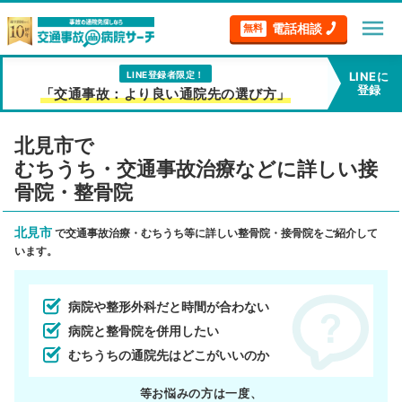
menu
電話相談
無料
LINE登録者限定！
LINEに
登録
「交通事故：より良い通院先の選び方」
北見市で
むちうち・交通事故治療などに詳しい接
骨院・整骨院
北見市
で交通事故治療・むちうち等に詳しい整骨院・接骨院をご紹介して
います。
病院や整形外科だと時間が合わない
病院と整骨院を併用したい
むちうちの通院先はどこがいいのか
等お悩みの方は一度、