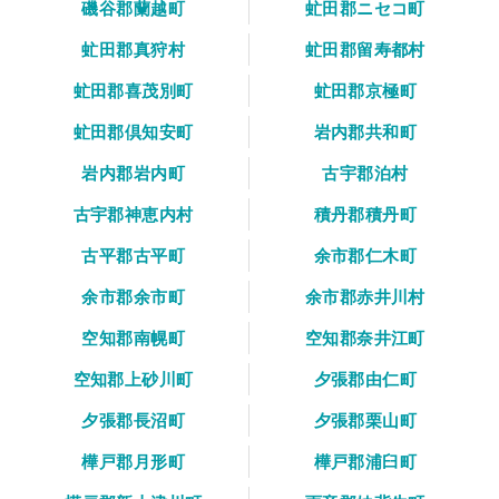
磯谷郡蘭越町
虻田郡ニセコ町
虻田郡真狩村
虻田郡留寿都村
虻田郡喜茂別町
虻田郡京極町
虻田郡倶知安町
岩内郡共和町
岩内郡岩内町
古宇郡泊村
古宇郡神恵内村
積丹郡積丹町
古平郡古平町
余市郡仁木町
余市郡余市町
余市郡赤井川村
空知郡南幌町
空知郡奈井江町
空知郡上砂川町
夕張郡由仁町
夕張郡長沼町
夕張郡栗山町
樺戸郡月形町
樺戸郡浦臼町