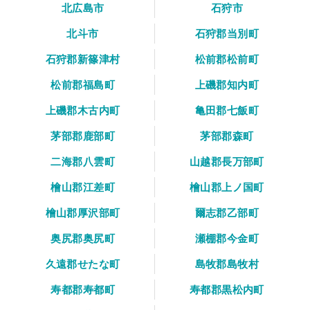
北広島市
石狩市
北斗市
石狩郡当別町
石狩郡新篠津村
松前郡松前町
松前郡福島町
上磯郡知内町
上磯郡木古内町
亀田郡七飯町
茅部郡鹿部町
茅部郡森町
二海郡八雲町
山越郡長万部町
檜山郡江差町
檜山郡上ノ国町
檜山郡厚沢部町
爾志郡乙部町
奥尻郡奥尻町
瀬棚郡今金町
久遠郡せたな町
島牧郡島牧村
寿都郡寿都町
寿都郡黒松内町