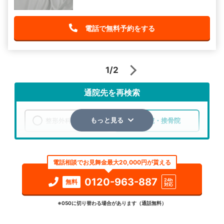
電話で無料予約をする
1/2
通院先を再検索
整形外科
整骨院・接骨院
もっと見る
エリア
北海道
北見市
電話相談でお見舞金最大20,000円が貰える
検索する
0120-963-887
24h
無料
対応
詳細条件で絞り込む
※050に切り替わる場合があります（通話無料）
その他の検索方法