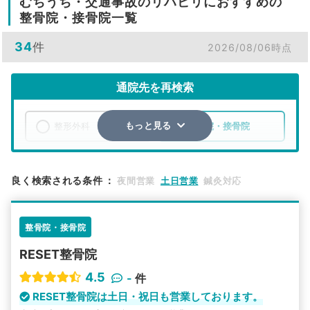
むちうち・交通事故のリハビリにおすすめの
整骨院・接骨院一覧
34
件
2026/08/06時点
通院先を再検索
整形外科
整骨院・接骨院
もっと見る
エリア
北海道
北見市
良く検索される条件
：
夜間営業
土日営業
鍼灸対応
検索する
整骨院・接骨院
詳細条件で絞り込む
RESET整骨院
その他の検索方法
4.5
-
件
駅から探す
院名から探す
RESET整骨院は土日・祝日も営業しております。