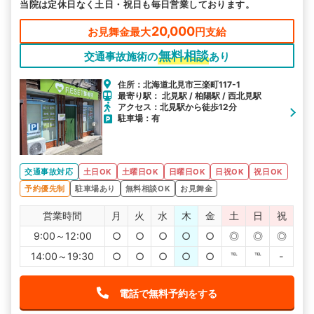
当院は定休日なく土日・祝日も毎日営業しております。
20,000
お見舞金最大
円支給
無料相談
交通事故施術の
あり
住所：北海道北見市三楽町117-1
最寄り駅： 北見駅 / 柏陽駅 / 西北見駅
アクセス：北見駅から徒歩12分
駐車場：有
交通事故対応
土日OK
土曜日OK
日曜日OK
日祝OK
祝日OK
予約優先制
駐車場あり
無料相談OK
お見舞金
営業時間
月
火
水
木
金
土
日
祝
9:00～12:00
○
○
○
○
○
◎
◎
◎
14:00～19:30
○
○
○
○
○
℡
℡
-
電話で無料予約をする