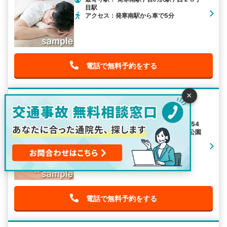
目駅
アクセス：発寒南駅から車で5分
電話で無料予約をする
×
たけうち整骨院
住所：北海道札幌市西区西野9条7-10-54
最寄り駅： 発寒南駅 / 宮の沢駅 / 稲積公園
駅
アクセス：発寒南駅から車で5分
電話で無料予約をする