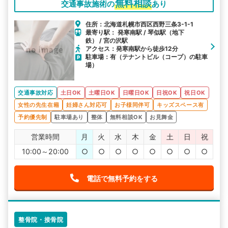
無料相談
交通事故施術の
あり
住所：北海道札幌市西区西野三条3-1-1
最寄り駅： 発寒南駅 / 琴似駅（地下
鉄） / 宮の沢駅
アクセス：発寒南駅から徒歩12分
駐車場：有（テナントビル（コープ）の駐車
場）
交通事故対応
土日OK
土曜日OK
日曜日OK
日祝OK
祝日OK
女性の先生在籍
妊婦さん対応可
お子様同伴可
キッズスペース有
予約優先制
駐車場あり
整体
無料相談OK
お見舞金
営業時間
月
火
水
木
金
土
日
祝
10:00～20:00
○
○
○
○
○
○
○
○
電話で無料予約をする
整骨院・接骨院