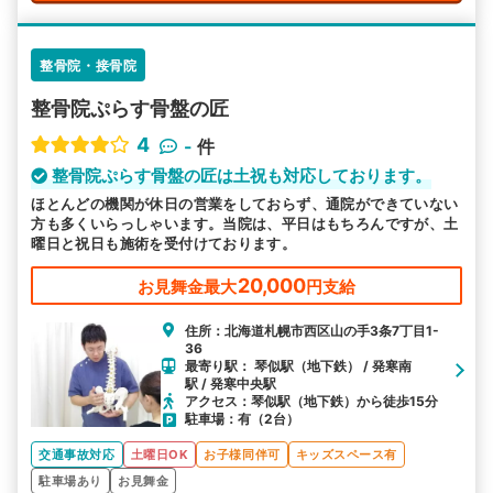
整骨院・接骨院
整骨院ぷらす骨盤の匠
4
-
件
整骨院ぷらす骨盤の匠は土祝も対応しております。
ほとんどの機関が休日の営業をしておらず、通院ができていない
方も多くいらっしゃいます。当院は、平日はもちろんですが、土
曜日と祝日も施術を受付けております。
20,000
お見舞金最大
円支給
住所：北海道札幌市西区山の手3条7丁目1-
36
最寄り駅： 琴似駅（地下鉄） / 発寒南
駅 / 発寒中央駅
アクセス：琴似駅（地下鉄）から徒歩15分
駐車場：有（2台）
交通事故対応
土曜日OK
お子様同伴可
キッズスペース有
駐車場あり
お見舞金