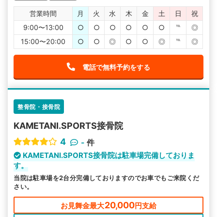
営業時間
月
火
水
木
金
土
日
祝
9:00〜13:00
○
○
○
○
○
○
℡
◎
15:00〜20:00
○
○
◎
○
○
◎
℡
◎
電話で無料予約をする
整骨院・接骨院
KAMETANI.SPORTS接骨院
4
-
件
KAMETANI.SPORTS接骨院は駐車場完備しておりま
す。
当院は駐車場を2台分完備しておりますのでお車でもご来院くだ
さい。
20,000
お見舞金最大
円支給