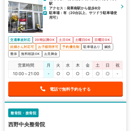
駅
アクセス：発寒南駅から徒歩8分
駐車場：有（20台以上、サツドラ駐車場使
用可）
交通事故対応
20時以降OK
土日OK
土曜日OK
日曜日OK
妊婦さん対応可
お子様同伴可
予約優先制
駐車場あり
鍼灸
整体
無料相談OK
お見舞金
営業時間
月
火
水
木
金
土
日
祝
10:00～21:00
-
○
○
○
○
◎
◎
-
電話で無料予約をする
整骨院・接骨院
西野中央整骨院