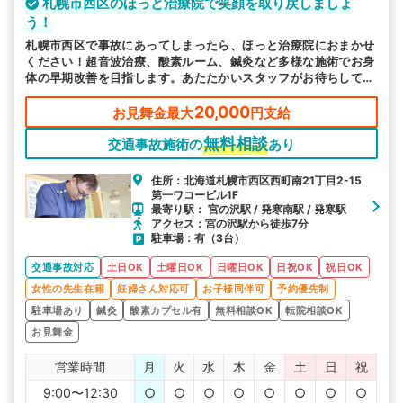
札幌市西区のほっと治療院で笑顔を取り戻しましょ
う！
札幌市西区で事故にあってしまったら、ほっと治療院におまかせ
ください！超音波治療、酸素ルーム、鍼灸など多様な施術でお身
体の早期改善を目指します。あたたかいスタッフがお待ちしてお
ります。お気軽にご相談ください。
20,000
お見舞金最大
円支給
無料相談
交通事故施術の
あり
住所：北海道札幌市西区西町南21丁目2-15
第一ワコービル1F
最寄り駅： 宮の沢駅 / 発寒南駅 / 発寒駅
アクセス：宮の沢駅から徒歩7分
駐車場：有（3台）
交通事故対応
土日OK
土曜日OK
日曜日OK
日祝OK
祝日OK
女性の先生在籍
妊婦さん対応可
お子様同伴可
予約優先制
駐車場あり
鍼灸
酸素カプセル有
無料相談OK
転院相談OK
お見舞金
営業時間
月
火
水
木
金
土
日
祝
9:00〜12:30
○
○
○
○
○
○
○
○