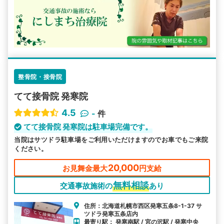
整骨院・接骨院
てて接骨院 発寒院
4.5
-
件
てて接骨院 発寒院は駐車場完備です。
当院はサツドラ駐車場をご利用いただけますのでお車でもご来院
ください。
20,000
お見舞金最大
円支給
無料相談
交通事故施術の
あり
住所：北海道札幌市西区発寒五条8-1-37 サ
ツドラ発寒五条店内
最寄り駅： 発寒南駅 / 宮の沢駅 / 発寒中央