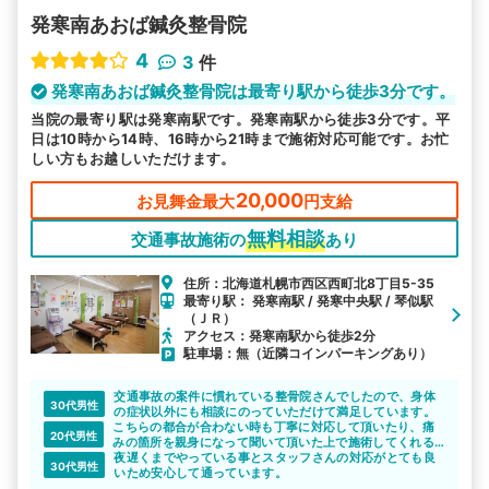
発寒南あおば鍼灸整骨院
4
3
件
発寒南あおば鍼灸整骨院は最寄り駅から徒歩3分です。
当院の最寄り駅は発寒南駅です。発寒南駅から徒歩3分です。平
日は10時から14時、16時から21時まで施術対応可能です。お忙
しい方もお越しいただけます。
20,000
お見舞金最大
円支給
無料相談
交通事故施術の
あり
住所：北海道札幌市西区西町北8丁目5-35
最寄り駅： 発寒南駅 / 発寒中央駅 / 琴似駅
（ＪＲ）
アクセス：発寒南駅から徒歩2分
駐車場：無（近隣コインパーキングあり）
交通事故の案件に慣れている整骨院さんでしたので、身体
30代男性
の症状以外にも相談にのっていただけて満足しています。
こちらの都合が合わない時も丁寧に対応して頂いたり、痛
20代男性
みの箇所を親身になって聞いて頂いた上で施術してくれる
ので大変満足しています。
夜遅くまでやっている事とスタッフさんの対応がとても良
30代男性
いため安心して通っています。