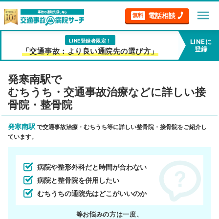
menu
電話相談
無料
LINE登録者限定！
LINEに
登録
「交通事故：より良い通院先の選び方」
発寒南駅で
むちうち・交通事故治療などに詳しい接
骨院・整骨院
発寒南駅
で交通事故治療・むちうち等に詳しい整骨院・接骨院をご紹介し
ています。
病院や整形外科だと時間が合わない
病院と整骨院を併用したい
むちうちの通院先はどこがいいのか
等お悩みの方は一度、