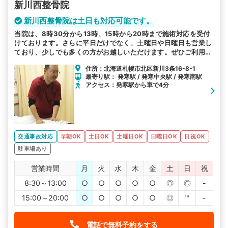
新川西整骨院
新川西整骨院は土日も対応可能です。
当院は、8時30分から13時、15時から20時まで施術対応を受付
けております。さらに平日だけでなく、土曜日や日曜日も営業し
ており、少しでも多くの方がお越しいただけます。ぜひご利用く
ださい。
住所：北海道札幌市北区新川3条16-8-1
最寄り駅： 発寒駅 / 発寒中央駅 / 発寒南駅
アクセス：発寒駅から車で4分
交通事故対応
早朝OK
土日OK
土曜日OK
日曜日OK
日祝OK
駐車場あり
営業時間
月
火
水
木
金
土
日
祝
8:30～13:00
○
○
○
○
○
◎
◎
-
15:00～20:00
○
○
○
○
○
◎
℡
-
電話で無料予約をする