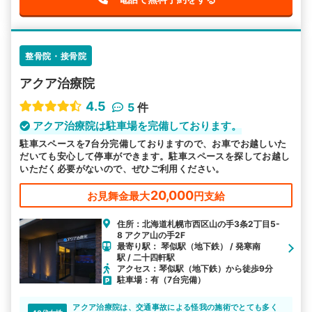
整骨院・接骨院
アクア治療院
4.5
5
件
アクア治療院は駐車場を完備しております。
駐車スペースを7台分完備しておりますので、お車でお越しいた
だいても安心して停車ができます。駐車スペースを探してお越し
いただく必要がないので、ぜひご利用ください。
20,000
お見舞金最大
円支給
住所：北海道札幌市西区山の手3条2丁目5-
8 アクア山の手2F
最寄り駅： 琴似駅（地下鉄） / 発寒南
駅 / 二十四軒駅
アクセス：琴似駅（地下鉄）から徒歩9分
駐車場：有（7台完備）
アクア治療院は、交通事故による怪我の施術でとても多く