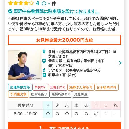
4
-
件
西野中央整骨院は駐車場を設けております。
当院は駐車スペースを2台分完備しており、歩行での通院が厳し
い方や普段から移動がお車の方、少し遠方の方もお越しいただけ
ます。朝8時から19時まで受付ておりますので、お気軽にお越し
ください。
20,000
お見舞金最大
円支給
住所：北海道札幌市西区西野3条2丁目2-18
芝田ビル２F
最寄り駅： 発寒南駅 / 琴似駅（地下
鉄） / 宮の沢駅
アクセス：発寒南駅から徒歩14分
駐車場：有（2台）
交通事故対応
早朝OK
土曜日OK
妊婦さん対応可
お子様同伴可
予約優先制
駐車場あり
無料相談OK
お見舞金
営業時間
月
火
水
木
金
土
日
祝
8:00～19:00
○
○
○
○
○
◎
℡
-
電話で無料予約をする