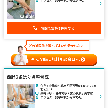
アクセス：発寒南駅から徒歩20分
電話で無料予約をする
どの通院先を選べばよいか分からない...
そんな時は無料相談窓口へ
西野6条はり灸整骨院
住所：北海道札幌市西区西野6条8-4-23南
西ビル1F
最寄り駅： 発寒南駅 / 宮の沢駅 / 発寒駅
アクセス：発寒南駅から車で4分