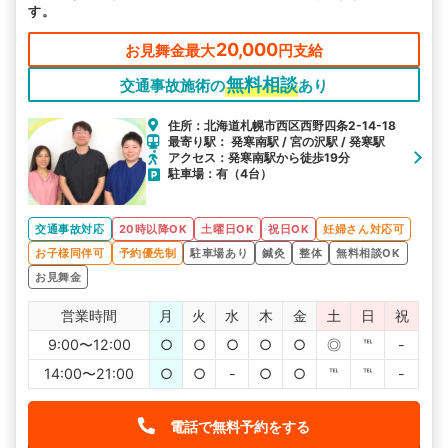
す。
20,000
お見舞金最大
円支給
無料相談
交通事故施術の
あり
住所：北海道札幌市西区西野四条2-14-18
最寄り駅： 発寒南駅 / 宮の沢駅 / 発寒駅
アクセス：発寒南駅から徒歩19分
駐車場：有（4台）
交通事故対応
20時以降OK
土曜日OK
祝日OK
妊婦さん対応可
お子様同伴可
予約優先制
駐車場あり
鍼灸
整体
無料相談OK
お見舞金
営業時間
月
火
水
木
金
土
日
祝
9:00〜12:00
○
○
○
○
○
◎
℡
-
14:00〜21:00
○
○
-
○
○
℡
℡
-
電話で無料予約をする