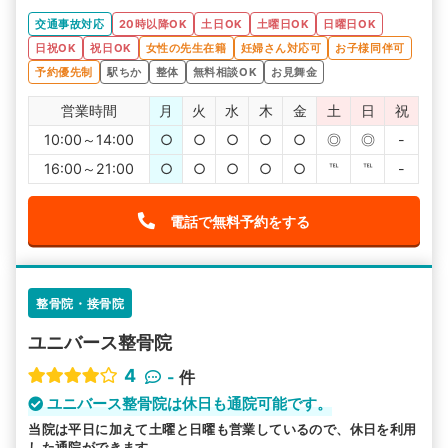
交通事故対応
20時以降OK
土日OK
土曜日OK
日曜日OK
日祝OK
祝日OK
女性の先生在籍
妊婦さん対応可
お子様同伴可
予約優先制
駅ちか
整体
無料相談OK
お見舞金
営業時間
月
火
水
木
金
土
日
祝
10:00～14:00
○
○
○
○
○
◎
◎
-
16:00～21:00
○
○
○
○
○
℡
℡
-
電話で無料予約をする
整骨院・接骨院
ユニバース整骨院
4
-
件
ユニバース整骨院は休日も通院可能です。
当院は平日に加えて土曜と日曜も営業しているので、休日を利用
した通院ができます。