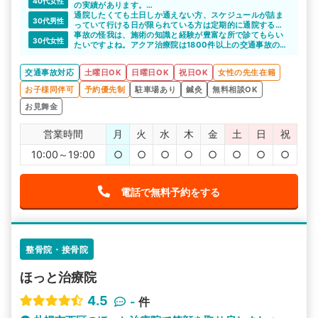
40代女性
の実績があります。
経験豊富な整骨院で施術を受けることができると、心強い
通院したくても土日しか通えない方、スケジュールが詰ま
30代男性
ですよね。
っていて行ける日が限られている方は定期的に通院するこ
とが難しいですよね。アクア治療院は、正月三が日を除く
事故の怪我は、施術の知識と経験が豊富な所で診てもらい
30代女性
年中無休で営業しているのできちんと通院することができ
たいですよね。アクア治療院は1800件以上の交通事故の施
ると思います。
術経験があるので、しっかり診てもらえると思います。場
所も発寒南駅から徒歩3分かつ年中無休なので、忙しい方で
交通事故対応
土曜日OK
日曜日OK
祝日OK
女性の先生在籍
も通院できると思います。パウダールームもあるので、予
定がある女性にも嬉しいですね。
お子様同伴可
予約優先制
駐車場あり
鍼灸
無料相談OK
お見舞金
営業時間
月
火
水
木
金
土
日
祝
10:00～19:00
○
○
○
○
○
○
○
○
電話で無料予約をする
整骨院・接骨院
ほっと治療院
4.5
-
件