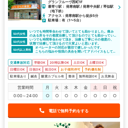
グランフルーヴ西町1F
最寄り駅： 発寒南駅 / 発寒中央駅 / 琴似駅
（地下鉄）
アクセス：発寒南駅から徒歩5分
駐車場：有（1〜5台）
いつでも時間等合わせて頂いてとても助かりました。痛み
50代女性
のある所をその都度治療して頂けるのでとても助かってい
ます。
いつでも時間等合わせて頂き、治療も丁寧にその都度の、
50代女性
状態で治療して頂けるので大変よいと思います。
オペレーターの対応が親切で嬉しかったです。
50代以上男性
こちらの悩みや怪我の具合を聞いてアドバイスもしてい
ただけました。
交通事故対応
早朝OK
20時以降OK
土日OK
土曜日OK
日曜日OK
日祝OK
祝日OK
お子様同伴可
予約優先制
駐車場あり
鍼灸
酸素カプセル有
整体
無料相談OK
お見舞金
営業時間
月
火
水
木
金
土
日
祝
0:00～24:00
○
○
○
○
○
○
○
○
電話で無料予約をする