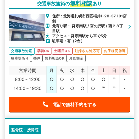
無料相談
交通事故施術の
あり
住所：北海道札幌市西区福井1-20-37 101店
舗
最寄り駅： 発寒南駅 / 宮の沢駅 / 西２８丁
目駅
アクセス：発寒南駅から車で5分
駐車場：有（2台）
交通事故対応
早朝OK
土曜日OK
妊婦さん対応可
お子様同伴可
駐車場あり
整体
無料相談OK
お見舞金
営業時間
月
火
水
木
金
土
日
祝
8:00～12:00
○
○
○
○
○
○
℡
-
14:00～19:30
○
○
○
○
○
℡
℡
-
電話で無料予約をする
整骨院・接骨院