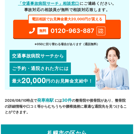
「交通事故病院サーチ」相談窓口
にご連絡ください。
事故対応の相談員が無料で相談対応致します。
電話相談でお見舞金最大20,000円が貰える
0120-963-887
24h
無料
対応
※050に切り替わる場合があります（通話無料）
交通事故病院サーチから
ご予約・通院された方には
20,000
最大
円
のお見舞金支給中！
発寒南駅
30件
2026/08/10時点で
には
の整骨院や接骨院があり、整骨院
の詳細情報や口コミ等からむちうちや腰椎捻挫に最適な通院先を見つけるこ
とができます。
札幌市の区から