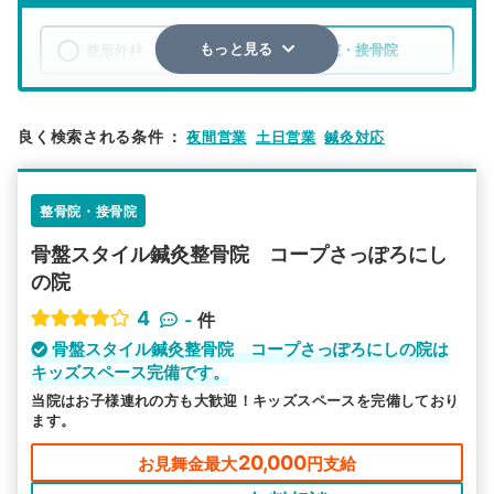
整形外科
整骨院・接骨院
もっと見る
エリア
北海道
札幌市西区
良く検索される条件
：
夜間営業
土日営業
鍼灸対応
検索する
整骨院・接骨院
詳細条件で絞り込む
骨盤スタイル鍼灸整骨院 コープさっぽろにし
その他の検索方法
の院
駅から探す
院名から探す
4
-
件
骨盤スタイル鍼灸整骨院 コープさっぽろにしの院は
キッズスペース完備です。
当院はお子様連れの方も大歓迎！キッズスペースを完備しており
ます。
20,000
お見舞金最大
円支給