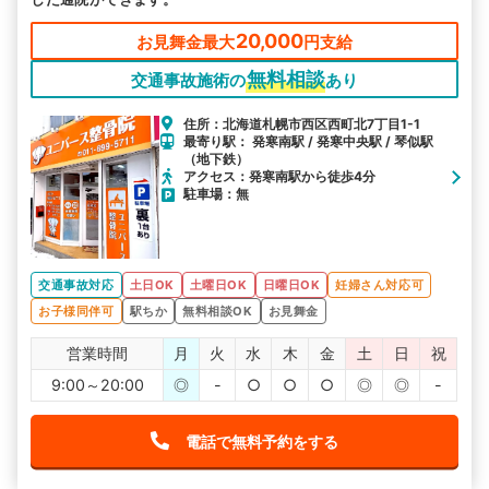
20,000
お見舞金最大
円支給
無料相談
交通事故施術の
あり
住所：北海道札幌市西区西町北7丁目1-1
最寄り駅： 発寒南駅 / 発寒中央駅 / 琴似駅
（地下鉄）
アクセス：発寒南駅から徒歩4分
駐車場：無
交通事故対応
土日OK
土曜日OK
日曜日OK
妊婦さん対応可
お子様同伴可
駅ちか
無料相談OK
お見舞金
営業時間
月
火
水
木
金
土
日
祝
9:00～20:00
◎
-
○
○
○
◎
◎
-
電話で無料予約をする