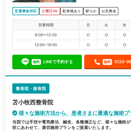
交通事故対応
土曜日OK
駐車場あり
駅ちか
お見舞金
営業時間
月
火
水
9:00〜12:00
○
○
○
13:00~19:00
○
○
○
LINEで予約する
0120-9
無料
無料
整骨院・接骨院
苫小牧西整骨院
様々な施術方法から、患者さまに最適な施術プ
当院では手技や電気療法、鍼灸、各種矯正など、様々な施術が
状にあわせて、適切施術プランをご提案いたします。