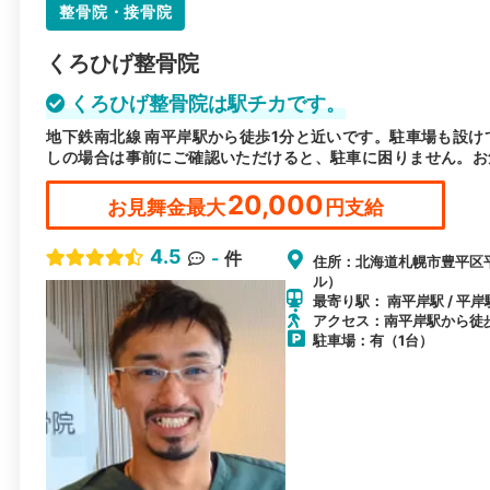
整骨院・接骨院
くろひげ整骨院
くろひげ整骨院は駅チカです。
地下鉄南北線 南平岸駅から徒歩1分と近いです。駐車場も設け
しの場合は事前にご確認いただけると、駐車に困りません。お
20,000
お見舞金最大
円支給
4.5
-
件
住所：北海道札幌市豊平区平岸
ル）
最寄り駅： 南平岸駅 / 平岸駅
アクセス：南平岸駅から徒
駐車場：有（1台）