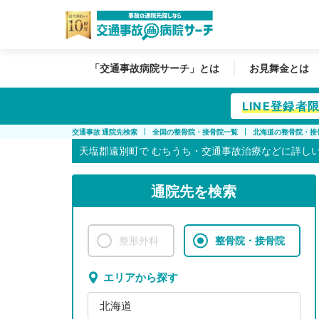
「交通事故病院サーチ」とは
お見舞金とは
LINE登録
交通事故 通院先検索
全国の整骨院・接骨院一覧
北海道の整骨院・接
天塩郡遠別町で
むちうち・交通事故治療などに詳し
通院先を検索
整形外科
整骨院・接骨院
エリアから探す
北海道