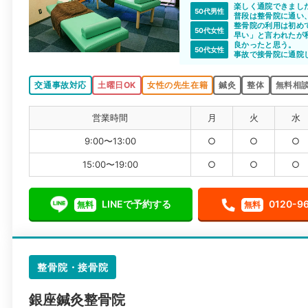
楽しく通院できまし
50代男性
普段は整骨院に通い
整骨院の利用は初め
50代女性
早い」と言われたが
た。ただ、先生はと
良かったと思う。
50代女性
ました。
事故で接骨院に通院
比べる対象が分から
たのはある。
交通事故対応
土曜日OK
女性の先生在籍
鍼灸
整体
無料相談
営業時間
月
火
水
9:00〜13:00
○
○
○
15:00〜19:00
○
○
○
LINEで予約する
0120-9
無料
無料
整骨院・接骨院
銀座鍼灸整骨院