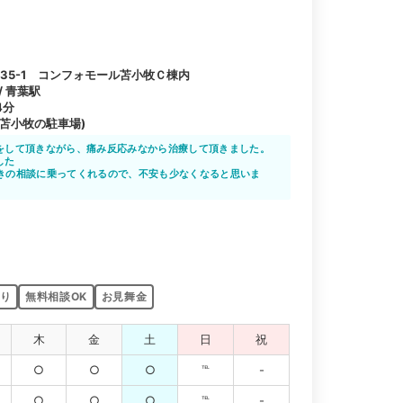
35-1 コンフォモール苫小牧Ｃ棟内
/ 青葉駅
4分
苫小牧の駐車場)
をして頂きながら、痛み反応みなから治療して頂きました。
した
きの相談に乗ってくれるので、不安も少なくなると思いま
しい整骨院なので、安心してお任せできますよね。
り
無料相談OK
お見舞金
木
金
土
日
祝
○
○
○
℡
-
○
○
○
℡
-