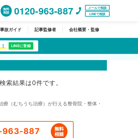
0120-963-887
メールで相談
無料
相談
LINEで相談
事故ガイド
記事監修者
会社概要・監修
中！
LINEに登録
検索結果は0件です。
治療（むちうち治療）が行える整骨院・整体・
-963-887