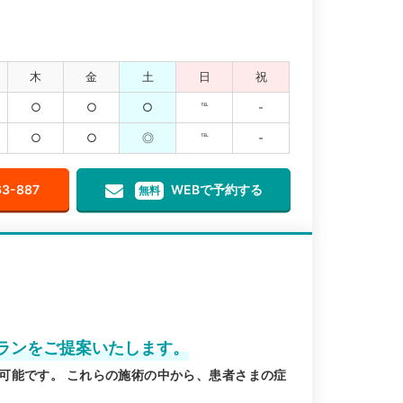
木
金
土
日
祝
○
○
○
℡
-
○
○
◎
℡
-
63-887
WEBで予約する
無料
ランをご提案いたします。
可能です。 これらの施術の中から、患者さまの症