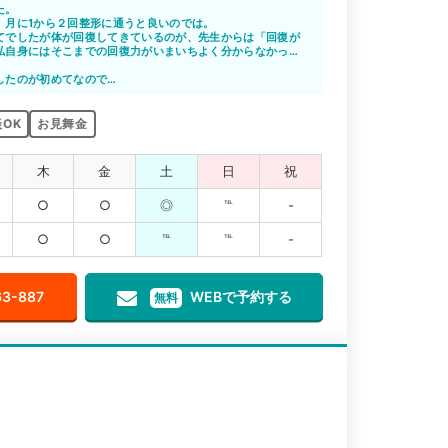
た。
、月に1から２回整形に通うと良いのでは。
てでしたが体が回復してきているのが、先生からは「回復が
私自身にはそこまでの回復力がいまいちよく分からなかっ
ても親身に話しを聞いて下さり共感して下さり心が軽くなり
したのが初めてなので
ないので治療が良いのか良く分からないが 施術で楽になっ
OK
お見舞金
木
金
土
日
祝
○
○
◎
℡
-
○
○
℡
℡
-
63-887
WEBで予約する
無料