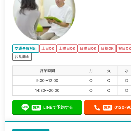
交通事故対応
土日OK
土曜日OK
日曜日OK
日祝OK
祝日O
お見舞金
営業時間
月
火
水
9:00〜12:00
○
○
○
14:30〜20:00
○
○
○
LINEで予約する
0120-9
無料
無料