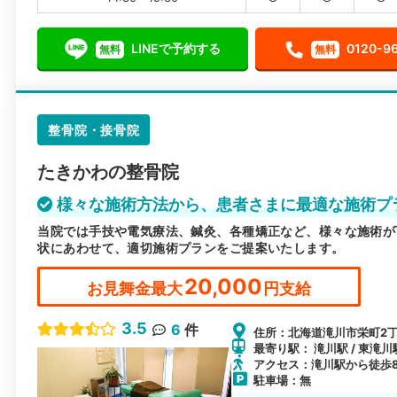
LINEで予約する
0120-9
無料
無料
整骨院・接骨院
たきかわの整骨院
様々な施術方法から、患者さまに最適な施術プ
当院では手技や電気療法、鍼灸、各種矯正など、様々な施術が
状にあわせて、適切施術プランをご提案いたします。
20,000
お見舞金最大
円支給
3.5
6
件
住所：北海道滝川市栄町2丁目
最寄り駅： 滝川駅 / 東滝川駅
アクセス：滝川駅から徒歩
駐車場：無