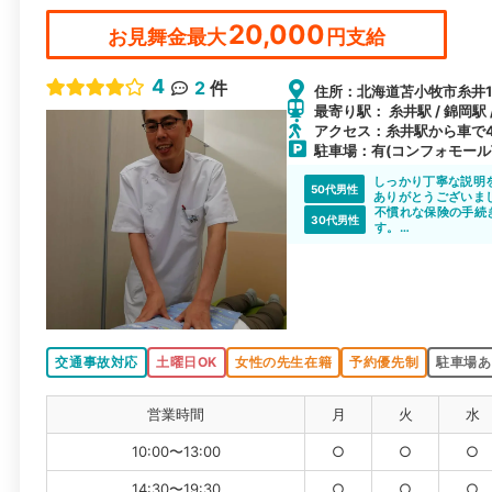
20,000
お見舞金最大
円支給
4
2
件
住所：北海道苫小牧市糸井1
最寄り駅： 糸井駅 / 錦岡駅 
アクセス：糸井駅から車で
駐車場：有(コンフォモール
しっかり丁寧な説明
50代男性
ありがとうございま
不慣れな保険の手続
30代男性
す。
むち打ちの症状に詳
交通事故対応
土曜日OK
女性の先生在籍
予約優先制
駐車場あ
営業時間
月
火
水
10:00〜13:00
○
○
○
14:30〜19:30
○
○
○