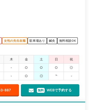
K
女性の先生在籍
駐車場あり
鍼灸
無料相談OK
木
金
土
日
祝
-
○
○
○
◎
-
○
◎
℡
-
63-887
WEBで予約する
無料