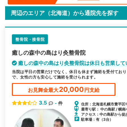
周辺のエリア（北海道）から
通院先を探す
整骨院・接骨院
癒しの森中の島はり灸整骨院
癒しの森中の島はり灸整骨院は休日も営業して
当院は平日の営業だけでなく、休日も休まず施術を受付ており
で、女性の方も安心して施術を受けられます。
20,000
お見舞金最大
円支給
3.5
-
件
住所：北海道札幌市豊平区中の
最寄り駅： 中の島駅 / 幌南
アクセス：中の島駅から徒
駐車場：有（3台）