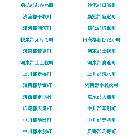
勇払郡むかわ町
沙流郡日高町
沙流郡平取町
新冠郡新冠町
浦河郡浦河町
様似郡様似町
幌泉郡えりも町
日高郡新ひだか町
河東郡音更町
河東郡士幌町
河東郡上士幌町
河東郡鹿追町
上川郡新得町
上川郡清水町
河西郡芽室町
河西郡中札内村
河西郡更別村
広尾郡大樹町
広尾郡広尾町
中川郡幕別町
中川郡池田町
中川郡豊頃町
中川郡本別町
足寄郡足寄町