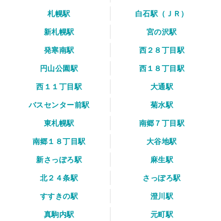
札幌駅
白石駅（ＪＲ）
新札幌駅
宮の沢駅
発寒南駅
西２８丁目駅
円山公園駅
西１８丁目駅
西１１丁目駅
大通駅
バスセンター前駅
菊水駅
東札幌駅
南郷７丁目駅
南郷１８丁目駅
大谷地駅
新さっぽろ駅
麻生駅
北２４条駅
さっぽろ駅
すすきの駅
澄川駅
真駒内駅
元町駅