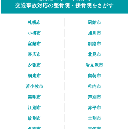
交通事故対応の整骨院・接骨院をさがす
札幌市
函館市
小樽市
旭川市
室蘭市
釧路市
帯広市
北見市
夕張市
岩見沢市
網走市
留萌市
苫小牧市
稚内市
美唄市
芦別市
江別市
赤平市
紋別市
士別市
名寄市
三笠市