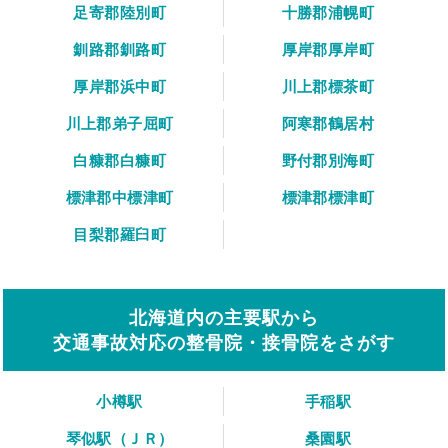
足寄郡陸別町
十勝郡浦幌町
釧路郡釧路町
厚岸郡厚岸町
厚岸郡浜中町
川上郡標茶町
川上郡弟子屈町
阿寒郡鶴居村
白糠郡白糠町
野付郡別海町
標津郡中標津町
標津郡標津町
目梨郡羅臼町
北海道内の主要駅から
交通事故対応の整骨院・接骨院をさがす
小樽駅
手稲駅
琴似駅（ＪＲ）
桑園駅