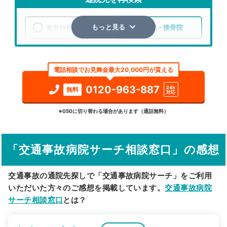
整形外科
整骨院・接骨院
もっと見る
エリア
北海道
白老郡白老町
電話相談でお見舞金最大20,000円が貰える
検索する
0120-963-887
24h
無料
対応
詳細条件で絞り込む
※050に切り替わる場合があります（通話無料）
その他の検索方法
「交通事故病院サーチ相談窓口」の感想
駅から探す
院名から探す
交通事故の通院先探しで「交通事故病院サーチ」をご利用
いただいた方々のご感想を掲載しています。
交通事故病院
サーチ相談窓口
とは？