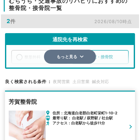
むちうち・交通事故のリハビリにおすすめの
整骨院・接骨院一覧
2
件
2026/08/10時点
通院先を再検索
整形外科
整骨院・接骨院
もっと見る
エリア
北海道
白老郡白老町
良く検索される条件
：
夜間営業
土日営業
鍼灸対応
検索する
芳賀整骨院
詳細条件で絞り込む
住所：北海道白老郡白老町栄町1-10-2
最寄り駅： 白老駅 / 萩野駅 / 社台駅
その他の検索方法
アクセス：白老駅から徒歩11分
駅から探す
院名から探す