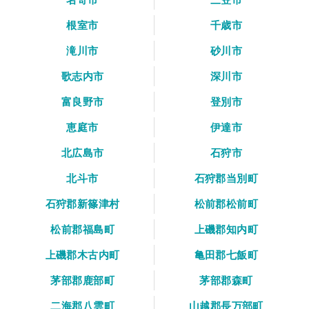
根室市
千歳市
滝川市
砂川市
歌志内市
深川市
富良野市
登別市
恵庭市
伊達市
北広島市
石狩市
北斗市
石狩郡当別町
石狩郡新篠津村
松前郡松前町
松前郡福島町
上磯郡知内町
上磯郡木古内町
亀田郡七飯町
茅部郡鹿部町
茅部郡森町
二海郡八雲町
山越郡長万部町