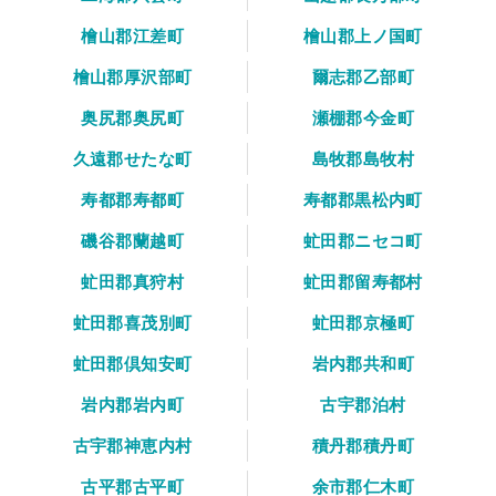
檜山郡江差町
檜山郡上ノ国町
檜山郡厚沢部町
爾志郡乙部町
奥尻郡奥尻町
瀬棚郡今金町
久遠郡せたな町
島牧郡島牧村
寿都郡寿都町
寿都郡黒松内町
磯谷郡蘭越町
虻田郡ニセコ町
虻田郡真狩村
虻田郡留寿都村
虻田郡喜茂別町
虻田郡京極町
虻田郡倶知安町
岩内郡共和町
岩内郡岩内町
古宇郡泊村
古宇郡神恵内村
積丹郡積丹町
古平郡古平町
余市郡仁木町