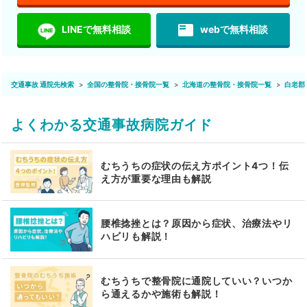
featured_play_list
LINEで無料相談
webで無料相談
交通事故 通院先検索
全国の整骨院・接骨院一覧
北海道の整骨院・接骨院一覧
白老郡
よくわかる交通事故病院ガイド
むちうちの症状の伝え方ポイント4つ！伝
え方が重要な理由も解説
腰椎捻挫とは？原因から症状、治療法やリ
ハビリも解説！
むちうちで整骨院に通院していい？いつか
ら通えるかや施術も解説！