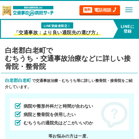
menu
電話相談
無料
LINE登録者限定！
LINEに
登録
「交通事故：より良い通院先の選び方」
白老郡白老町で
むちうち・交通事故治療などに詳しい接
骨院・整骨院
白老郡白老町
で交通事故治療・むちうち等に詳しい整骨院・接骨院をご紹
介しています。
病院や整形外科だと時間が合わない
病院と整骨院を併用したい
むちうちの通院先はどこがいいのか
等お悩みの方は一度、