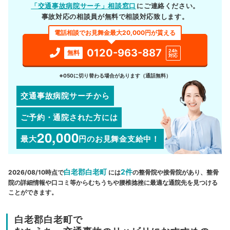
「交通事故病院サーチ」相談窓口
にご連絡ください。
事故対応の相談員が無料で相談対応致します。
電話相談でお見舞金最大20,000円が貰える
0120-963-887
24h
無料
対応
※050に切り替わる場合があります（通話無料）
交通事故病院サーチから
ご予約・通院された方には
20,000
最大
円
のお見舞金支給中！
白老郡白老町
2件
2026/08/10時点で
には
の整骨院や接骨院があり、整骨
院の詳細情報や口コミ等からむちうちや腰椎捻挫に最適な通院先を見つける
ことができます。
白老郡白老町で