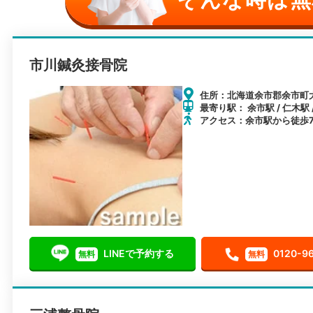
市川鍼灸接骨院
住所：北海道余市郡余市町大
最寄り駅： 余市駅 / 仁木駅 
アクセス：余市駅から徒歩
LINEで予約する
0120-9
無料
無料