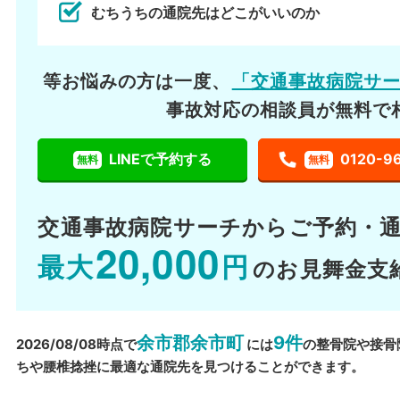
むちうちの通院先はどこがいいのか
等お悩みの方は一度、
「交通事故病院サ
事故対応の相談員が無料で
LINEで予約する
0120-9
無料
無料
交通事故病院サーチから
ご予約・
20,000
最大
円
のお見舞金支
余市郡余市町
9件
2026/08/08時点で
には
の整骨院や接骨
ちや腰椎捻挫に最適な通院先を見つけることができます。