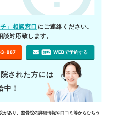
ーチ」相談窓口
にご連絡ください。
相談対応致します。
63-887
WEBで予約する
無料
通院された方には
給中！
院があり、整骨院の詳細情報や口コミ等からむちう