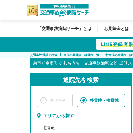
「交通事故病院サーチ」とは
お見舞金とは
LINE登録
交通事故 通院先検索
全国の整骨院・接骨院一覧
北海道の整骨院・接
余市郡余市町で
むちうち・交通事故治療などに詳し
通院先を検索
整形外科
整骨院・接骨院
エリアから探す
北海道