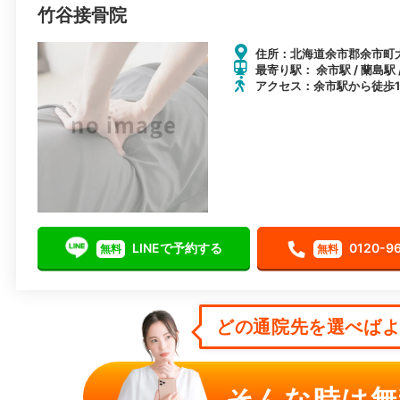
竹谷接骨院
住所：北海道余市郡余市町大川
最寄り駅： 余市駅 / 蘭島駅 
アクセス：余市駅から徒歩1
LINEで予約する
0120-9
無料
無料
どの通院先を選べばよい
そんな時は無