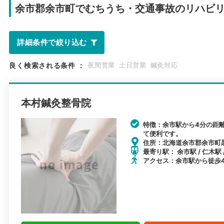
余市郡余市町で
むちうち・交通事故のリハビ
詳細条件で絞り込む
良く検索される条件
：
夜間営業
土日営業
鍼灸対応
本村鍼灸整骨院
特徴：余市駅から4分の距
て便利です。
住所：北海道余市郡余市町黒
最寄り駅： 余市駅 / 仁木駅 
アクセス：余市駅から徒歩