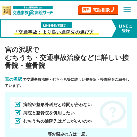
menu
電話相談
無料
LINE登録者限定！
LINEに
登録
「交通事故：より良い通院先の選び方」
宮の沢駅で
むちうち・交通事故治療などに詳しい接
骨院・整骨院
宮の沢駅
で交通事故治療・むちうち等に詳しい整骨院・接骨院をご紹介し
ています。
病院や整形外科だと時間が合わない
病院と整骨院を併用したい
むちうちの通院先はどこがいいのか
等お悩みの方は一度、