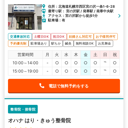
住所：北海道札幌市西区宮の沢一条1-6-28
最寄り駅： 宮の沢駅 / 発寒駅 / 発寒中央駅
アクセス：宮の沢駅から徒歩1分
駐車場：有
交通事故対応
土曜日OK
祝日OK
妊婦さん対応可
お子様同伴可
予約優先制
駐車場あり
駅ちか
鍼灸
無料相談OK
お見舞金
営業時間
月
火
水
木
金
土
日
祝
10:00～14:00
-
○
○
○
○
○
℡
○
15:00～19:00
-
○
○
○
○
○
℡
○
電話で無料予約をする
整骨院・接骨院
オハナ はり・きゅう整骨院