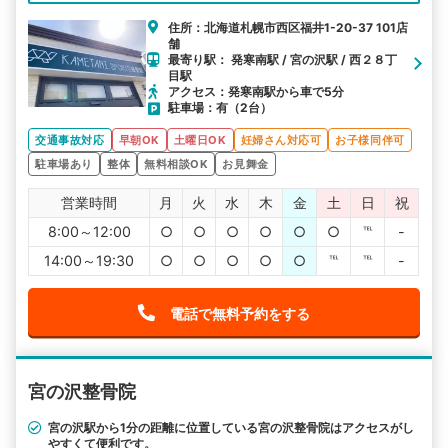
住所：北海道札幌市西区福井1-20-37 101店
舗
最寄り駅： 発寒南駅 / 宮の沢駅 / 西２８丁
目駅
アクセス：発寒南駅から車で5分
駐車場：有（2台）
交通事故対応
早朝OK
土曜日OK
妊婦さん対応可
お子様同伴可
駐車場あり
整体
無料相談OK
お見舞金
営業時間
月
火
水
木
金
土
日
祝
8:00～12:00
○
○
○
○
○
○
℡
-
14:00～19:30
○
○
○
○
○
℡
℡
-
電話で無料予約をする
宮の沢整骨院
宮の沢駅から1分の距離に位置している宮の沢整骨院はアクセスがし
やすくて便利です。