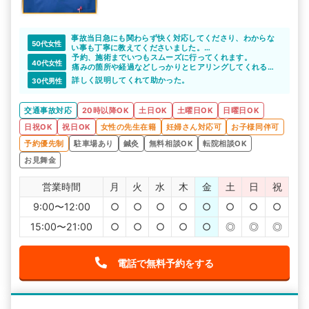
事故当日急にも関わらず快く対応してくださり、わからな
50代女性
い事も丁寧に教えてくださいました。
整形外科も紹介してくださったので不安があっという間に
予約、施術までいつもスムーズに行ってくれます。
40代女性
消えました。
痛みの箇所や経過などしっかりとヒアリングしてくれるの
皆様親切で雰囲気もよく、技術もよいのでここに通院でき
で安心して通院しています。
詳しく説明してくれて助かった。
30代男性
てよかったです。
こちらのサイトで紹介していただき感謝しかありません。
ありがとうございました。
交通事故対応
20時以降OK
土日OK
土曜日OK
日曜日OK
日祝OK
祝日OK
女性の先生在籍
妊婦さん対応可
お子様同伴可
予約優先制
駐車場あり
鍼灸
無料相談OK
転院相談OK
お見舞金
営業時間
月
火
水
木
金
土
日
祝
9:00〜12:00
○
○
○
○
○
○
○
○
15:00〜21:00
○
○
○
○
○
◎
◎
◎
電話で無料予約をする