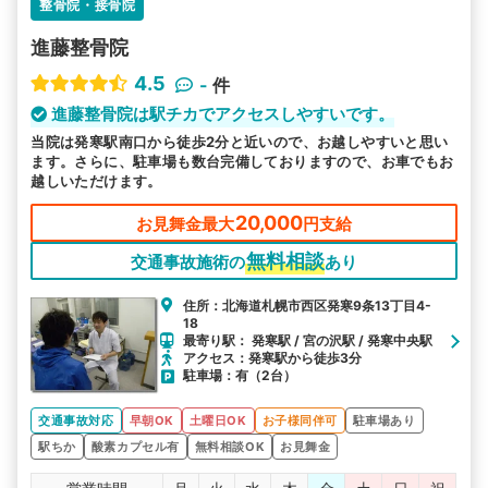
整骨院・接骨院
進藤整骨院
4.5
-
件
進藤整骨院は駅チカでアクセスしやすいです。
当院は発寒駅南口から徒歩2分と近いので、お越しやすいと思い
ます。さらに、駐車場も数台完備しておりますので、お車でもお
越しいただけます。
20,000
お見舞金最大
円支給
無料相談
交通事故施術の
あり
住所：北海道札幌市西区発寒9条13丁目4-
18
最寄り駅： 発寒駅 / 宮の沢駅 / 発寒中央駅
アクセス：発寒駅から徒歩3分
駐車場：有（2台）
交通事故対応
早朝OK
土曜日OK
お子様同伴可
駐車場あり
駅ちか
酸素カプセル有
無料相談OK
お見舞金