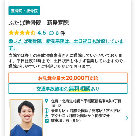
整骨院・接骨院
ふたば整骨院 新発寒院
4.5
6
件
ふたば整骨院 新発寒院は、土日祝日も診療していま
す。
当院では多くの事故治療患者さんに通院していただいておりま
す。平日は夜21時まで、土日祝日も休まず営業していますので、
通院がしやすいとご好評いただいております。
20,000
お見舞金最大
円支給
無料相談
交通事故施術の
あり
住所：北海道札幌市手稲区新発寒4条3丁目
16-12
最寄り駅： 稲積公園駅 / 発寒駅 / 宮の沢駅
アクセス：稲積公園駅から徒歩17分
駐車場：有（6台）