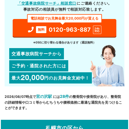
「交通事故病院サーチ」相談窓口
にご連絡ください。
事故対応の相談員が無料で相談対応致します。
電話相談でお見舞金最大20,000円が貰える
0120-963-887
24h
無料
対応
※050に切り替わる場合があります（通話無料）
交通事故病院サーチから
ご予約・通院された方には
20,000
最大
円
のお見舞金支給中！
宮の沢駅
28件
2026/08/07時点で
には
の整骨院や接骨院があり、整骨院
の詳細情報や口コミ等からむちうちや腰椎捻挫に最適な通院先を見つけるこ
とができます。
札幌市の区から