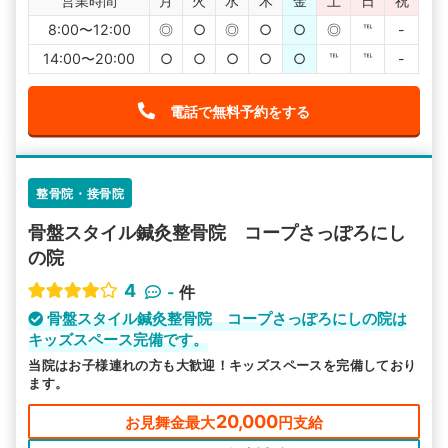
営業時間
月
火
水
木
金
土
日
祝
8:00〜12:00
◎
○
◎
○
○
◎
℡
-
14:00〜20:00
○
○
○
○
○
℡
℡
-
電話で無料予約をする
整骨院・接骨院
骨盤スタイル鍼灸整骨院 コープさっぽろにし
の院
4
-
件
骨盤スタイル鍼灸整骨院 コープさっぽろにしの院は
キッズスペース完備です。
当院はお子様連れの方も大歓迎！キッズスペースを完備しており
ます。
20,000
お見舞金最大
円支給