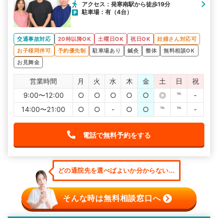
アクセス：発寒南駅から徒歩19分
駐車場：有（4台）
交通事故対応
20時以降OK
土曜日OK
祝日OK
妊婦さん対応可
お子様同伴可
予約優先制
駐車場あり
鍼灸
整体
無料相談OK
お見舞金
営業時間
月
火
水
木
金
土
日
祝
9:00〜12:00
○
○
○
○
○
◎
℡
-
14:00〜21:00
○
○
-
○
○
℡
℡
-
電話で無料予約をする
どの通院先を選べばよいか分からない...
そんな時は無料相談窓口へ