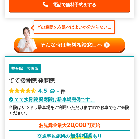
電話で無料予約をする
どの通院先を選べばよいか分からない...
そんな時は無料相談窓口へ
整骨院・接骨院
てて接骨院 発寒院
4.5
-
件
てて接骨院 発寒院は駐車場完備です。
当院はサツドラ駐車場をご利用いただけますのでお車でもご来院
ください。
20,000
お見舞金最大
円支給
無料相談
交通事故施術の
あり