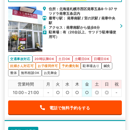
住所：北海道札幌市西区発寒五条8-1-37 サ
ツドラ発寒五条店内
最寄り駅： 発寒南駅 / 宮の沢駅 / 発寒中央
駅
アクセス：発寒南駅から徒歩8分
駐車場：有（20台以上、サツドラ駐車場使
用可）
交通事故対応
20時以降OK
土日OK
土曜日OK
日曜日OK
妊婦さん対応可
お子様同伴可
予約優先制
駐車場あり
鍼灸
整体
無料相談OK
お見舞金
営業時間
月
火
水
木
金
土
日
祝
10:00～21:00
-
○
○
○
○
◎
◎
-
電話で無料予約をする