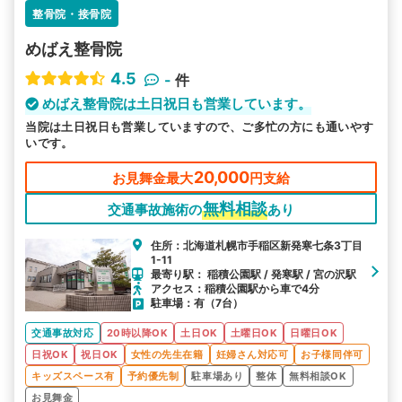
整骨院・接骨院
めばえ整骨院
4.5
-
件
めばえ整骨院は土日祝日も営業しています。
当院は土日祝日も営業していますので、ご多忙の方にも通いやす
いです。
20,000
お見舞金最大
円支給
無料相談
交通事故施術の
あり
住所：北海道札幌市手稲区新発寒七条3丁目
1-11
最寄り駅： 稲積公園駅 / 発寒駅 / 宮の沢駅
アクセス：稲積公園駅から車で4分
駐車場：有（7台）
交通事故対応
20時以降OK
土日OK
土曜日OK
日曜日OK
日祝OK
祝日OK
女性の先生在籍
妊婦さん対応可
お子様同伴可
キッズスペース有
予約優先制
駐車場あり
整体
無料相談OK
お見舞金