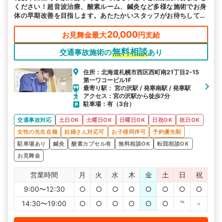
ください！超音波治療、酸素ルーム、鍼灸など多様な施術でお身
体の早期改善を目指します。あたたかいスタッフがお待ちしてお
ります。お気軽にご相談ください。
20,000
お見舞金最大
円支給
無料相談
交通事故施術の
あり
住所：北海道札幌市西区西町南21丁目2-15
第一ワコービル1F
最寄り駅： 宮の沢駅 / 発寒南駅 / 発寒駅
アクセス：宮の沢駅から徒歩7分
駐車場：有（3台）
交通事故対応
土日OK
土曜日OK
日曜日OK
日祝OK
祝日OK
女性の先生在籍
妊婦さん対応可
お子様同伴可
予約優先制
駐車場あり
鍼灸
酸素カプセル有
無料相談OK
転院相談OK
お見舞金
営業時間
月
火
水
木
金
土
日
祝
9:00〜12:30
○
○
○
○
○
○
○
○
14:30〜19:00
○
○
○
○
○
○
℡
-