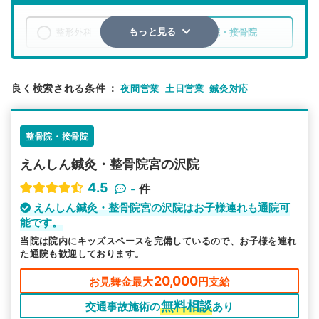
整形外科
整骨院・接骨院
もっと見る
エリア
北海道
札幌市西区
良く検索される条件
：
夜間営業
土日営業
鍼灸対応
検索する
整骨院・接骨院
詳細条件で絞り込む
えんしん鍼灸・整骨院宮の沢院
その他の検索方法
4.5
-
件
駅から探す
院名から探す
えんしん鍼灸・整骨院宮の沢院はお子様連れも通院可
能です。
当院は院内にキッズスペースを完備しているので、お子様を連れ
た通院も歓迎しております。
20,000
お見舞金最大
円支給
無料相談
交通事故施術の
あり