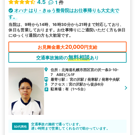
4.5
1
件
オハナ はり・きゅう整骨院はお仕事帰りも大丈夫で
す。
当院は、9時から14時、16時30分から21時まで対応しており、
休日も営業しております。お仕事帰りにご通院いただく方も休日
にゆっくり通院の方も大歓迎です。
20,000
お見舞金最大
円支給
無料相談
交通事故施術の
あり
住所：北海道札幌市西区宮の沢一条3-10-
7 ABEビル1F
最寄り駅： 宮の沢駅 / 発寒駅 / 発寒中央駅
アクセス：宮の沢駅から徒歩6分
駐車場：有（1〜5台）
交通事故の施術で通っています。
50代男性
遅い時間まで営業してくれるので助かっています。