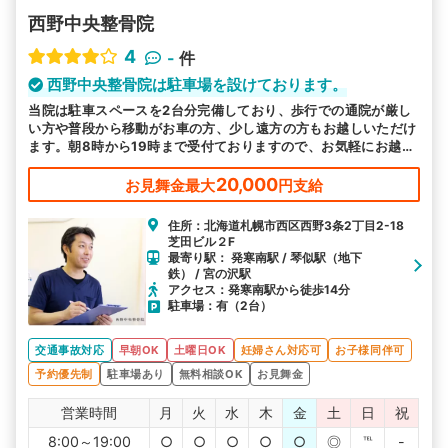
西野中央整骨院
4
-
件
西野中央整骨院は駐車場を設けております。
当院は駐車スペースを2台分完備しており、歩行での通院が厳し
い方や普段から移動がお車の方、少し遠方の方もお越しいただけ
ます。朝8時から19時まで受付ておりますので、お気軽にお越し
ください。
20,000
お見舞金最大
円支給
住所：北海道札幌市西区西野3条2丁目2-18
芝田ビル２F
最寄り駅： 発寒南駅 / 琴似駅（地下
鉄） / 宮の沢駅
アクセス：発寒南駅から徒歩14分
駐車場：有（2台）
交通事故対応
早朝OK
土曜日OK
妊婦さん対応可
お子様同伴可
予約優先制
駐車場あり
無料相談OK
お見舞金
営業時間
月
火
水
木
金
土
日
祝
8:00～19:00
○
○
○
○
○
◎
℡
-