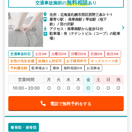
無料相談
交通事故施術の
あり
住所：北海道札幌市西区西野三条3-1-1
最寄り駅： 発寒南駅 / 琴似駅（地下
鉄） / 宮の沢駅
アクセス：発寒南駅から徒歩12分
駐車場：有（テナントビル（コープ）の駐車
場）
交通事故対応
土日OK
土曜日OK
日曜日OK
日祝OK
祝日OK
女性の先生在籍
妊婦さん対応可
お子様同伴可
キッズスペース有
予約優先制
駐車場あり
整体
無料相談OK
お見舞金
営業時間
月
火
水
木
金
土
日
祝
10:00～20:00
○
○
○
○
○
○
○
○
電話で無料予約をする
整骨院・接骨院