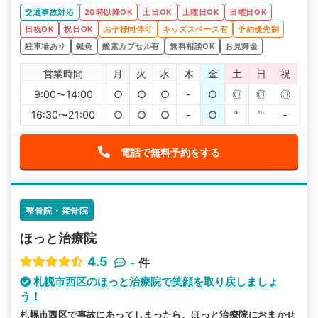
交通事故対応
20時以降OK
土日OK
土曜日OK
日曜日OK
日祝OK
祝日OK
お子様同伴可
キッズスペース有
予約優先制
駐車場あり
鍼灸
酸素カプセル有
無料相談OK
お見舞金
営業時間
月
火
水
木
金
土
日
祝
9:00〜14:00
○
○
○
-
○
◎
◎
◎
16:30〜21:00
○
○
○
-
○
℡
℡
-
電話で無料予約をする
整骨院・接骨院
ほっと治療院
4.5
-
件
札幌市西区のほっと治療院で笑顔を取り戻しましょ
う！
札幌市西区で事故にあってしまったら、ほっと治療院におまかせ