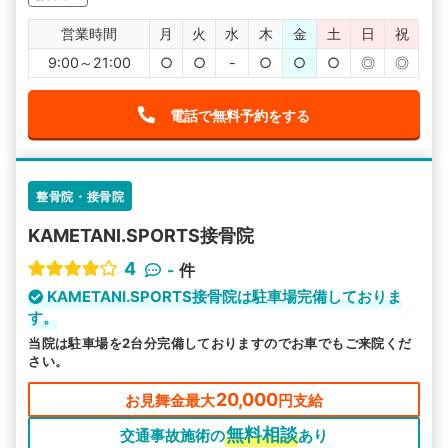
営業時間
月
火
水
木
金
土
日
祝
9:00～21:00
○
○
-
○
○
○
◎
◎
電話で無料予約をする
整骨院・接骨院
KAMETANI.SPORTS接骨院
4
-
件
KAMETANI.SPORTS接骨院は駐車場完備しておりま
す。
当院は駐車場を2台分完備しておりますのでお車でもご来院くだ
さい。
20,000
お見舞金最大
円支給
無料相談
交通事故施術の
あり