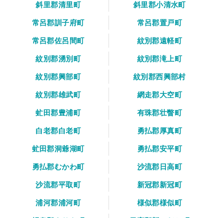
斜里郡清里町
斜里郡小清水町
常呂郡訓子府町
常呂郡置戸町
常呂郡佐呂間町
紋別郡遠軽町
紋別郡湧別町
紋別郡滝上町
紋別郡興部町
紋別郡西興部村
紋別郡雄武町
網走郡大空町
虻田郡豊浦町
有珠郡壮瞥町
白老郡白老町
勇払郡厚真町
虻田郡洞爺湖町
勇払郡安平町
勇払郡むかわ町
沙流郡日高町
沙流郡平取町
新冠郡新冠町
浦河郡浦河町
様似郡様似町