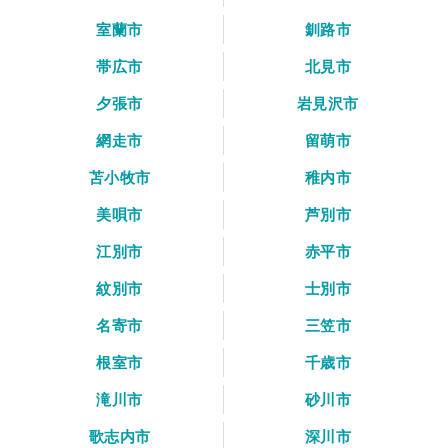
室蘭市
釧路市
帯広市
北見市
夕張市
岩見沢市
網走市
留萌市
苫小牧市
稚内市
美唄市
芦別市
江別市
赤平市
紋別市
士別市
名寄市
三笠市
根室市
千歳市
滝川市
砂川市
歌志内市
深川市