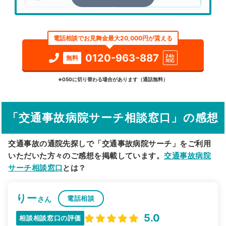
エリア
北海道
芦別市
電話相談でお見舞金最大20,000円が貰える
検索する
0120-963-887
24h
無料
対応
詳細条件で絞り込む
※050に切り替わる場合があります（通話無料）
その他の検索方法
「交通事故病院サーチ相談窓口」の感想
駅から探す
院名から探す
交通事故の通院先探しで「交通事故病院サーチ」をご利用
いただいた方々のご感想を掲載しています。
交通事故病院
サーチ相談窓口
とは？
りー
電話相談
さん
5.0
相談相談窓口の評価