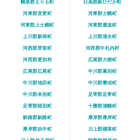
幌泉郡えりも町
日高郡新ひだか町
河東郡音更町
河東郡士幌町
河東郡上士幌町
河東郡鹿追町
上川郡新得町
上川郡清水町
河西郡芽室町
河西郡中札内村
河西郡更別村
広尾郡大樹町
広尾郡広尾町
中川郡幕別町
中川郡池田町
中川郡豊頃町
中川郡本別町
足寄郡足寄町
足寄郡陸別町
十勝郡浦幌町
釧路郡釧路町
厚岸郡厚岸町
厚岸郡浜中町
川上郡標茶町