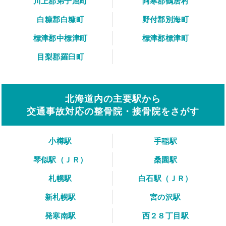
川上郡弟子屈町
阿寒郡鶴居村
白糠郡白糠町
野付郡別海町
標津郡中標津町
標津郡標津町
目梨郡羅臼町
北海道内の主要駅から
交通事故対応の整骨院・接骨院をさがす
小樽駅
手稲駅
琴似駅（ＪＲ）
桑園駅
札幌駅
白石駅（ＪＲ）
新札幌駅
宮の沢駅
発寒南駅
西２８丁目駅