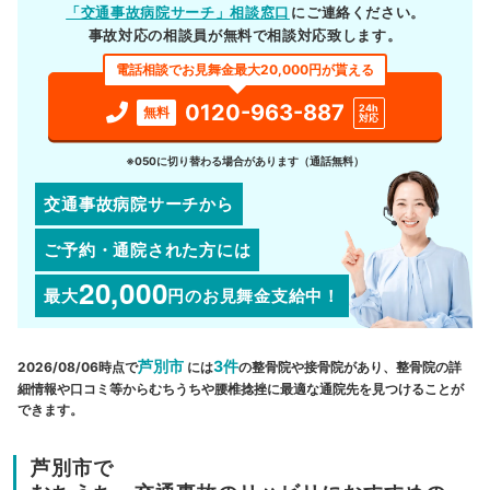
「交通事故病院サーチ」相談窓口
にご連絡ください。
事故対応の相談員が無料で相談対応致します。
電話相談でお見舞金最大20,000円が貰える
0120-963-887
24h
無料
対応
※050に切り替わる場合があります（通話無料）
交通事故病院サーチから
ご予約・通院された方には
20,000
最大
円
のお見舞金支給中！
芦別市
3件
2026/08/06時点で
には
の整骨院や接骨院があり、整骨院の詳
細情報や口コミ等からむちうちや腰椎捻挫に最適な通院先を見つけることが
できます。
芦別市で