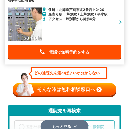
住所：北海道芦別市北2条西1-2-20
最寄り駅： 芦別駅 / 上芦別駅 / 平岸駅
アクセス：芦別駅から徒歩6分
電話で無料予約をする
どの通院先を選べばよいか分からない...
そんな時は無料相談窓口へ
通院先を再検索
整形外科
整骨院・接骨院
もっと見る