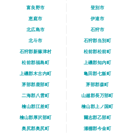
富良野市
登別市
恵庭市
伊達市
北広島市
石狩市
北斗市
石狩郡当別町
石狩郡新篠津村
松前郡松前町
松前郡福島町
上磯郡知内町
上磯郡木古内町
亀田郡七飯町
茅部郡鹿部町
茅部郡森町
二海郡八雲町
山越郡長万部町
檜山郡江差町
檜山郡上ノ国町
檜山郡厚沢部町
爾志郡乙部町
奥尻郡奥尻町
瀬棚郡今金町