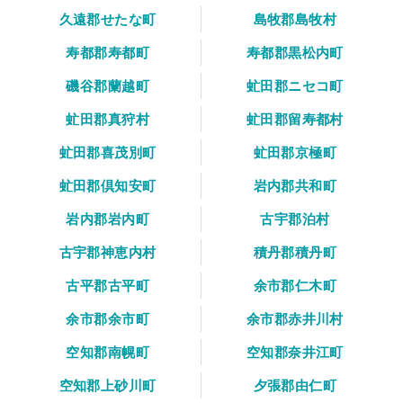
久遠郡せたな町
島牧郡島牧村
寿都郡寿都町
寿都郡黒松内町
磯谷郡蘭越町
虻田郡ニセコ町
虻田郡真狩村
虻田郡留寿都村
虻田郡喜茂別町
虻田郡京極町
虻田郡倶知安町
岩内郡共和町
岩内郡岩内町
古宇郡泊村
古宇郡神恵内村
積丹郡積丹町
古平郡古平町
余市郡仁木町
余市郡余市町
余市郡赤井川村
空知郡南幌町
空知郡奈井江町
空知郡上砂川町
夕張郡由仁町