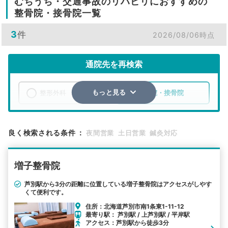
むちうち・交通事故のリハビリにおすすめの
整骨院・接骨院一覧
3
件
2026/08/06時点
通院先を再検索
整形外科
整骨院・接骨院
もっと見る
エリア
北海道
芦別市
良く検索される条件
：
夜間営業
土日営業
鍼灸対応
検索する
増子整骨院
詳細条件で絞り込む
芦別駅から3分の距離に位置している増子整骨院はアクセスがしやす
くて便利です。
その他の検索方法
住所：北海道芦別市南1条東1-11-12
駅から探す
院名から探す
最寄り駅： 芦別駅 / 上芦別駅 / 平岸駅
アクセス：芦別駅から徒歩3分