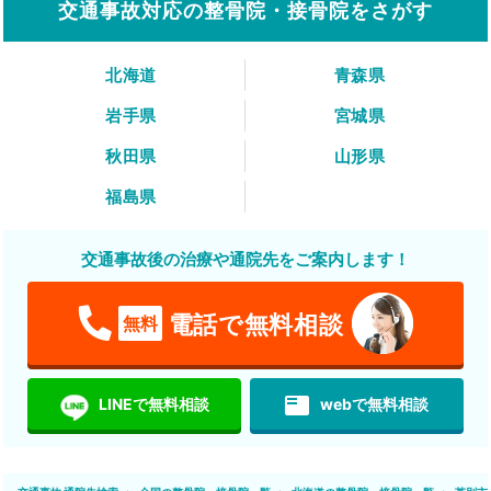
交通事故対応の整骨院・接骨院をさがす
北海道
青森県
岩手県
宮城県
秋田県
山形県
福島県
交通事故後の治療や通院先をご案内します！
電話で無料相談
無料
featured_play_list
LINEで無料相談
webで無料相談