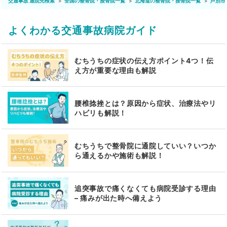
交通事故 通院先検索
全国の整骨院・接骨院一覧
北海道の整骨院・接骨院一覧
芦別市
よくわかる交通事故病院ガイド
むちうちの症状の伝え方ポイント4つ！伝
え方が重要な理由も解説
腰椎捻挫とは？原因から症状、治療法やリ
ハビリも解説！
むちうちで整骨院に通院していい？いつか
ら通えるかや施術も解説！
追突事故で痛くなくても病院受診する理由
– 痛みが出た時へ備えよう