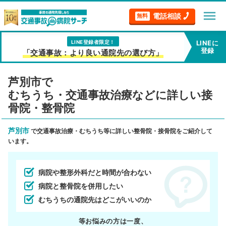
menu
電話相談
無料
LINE登録者限定！
LINEに
登録
「交通事故：より良い通院先の選び方」
芦別市で
むちうち・交通事故治療などに詳しい接
骨院・整骨院
芦別市
で交通事故治療・むちうち等に詳しい整骨院・接骨院をご紹介して
います。
病院や整形外科だと時間が合わない
病院と整骨院を併用したい
むちうちの通院先はどこがいいのか
等お悩みの方は一度、