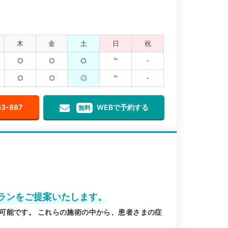
木
金
土
日
祝
○
○
○
℡
-
○
○
◎
℡
-
63-887
WEBで予約する
無料
ランをご提案いたします。
可能です。 これらの施術の中から、患者さまの症