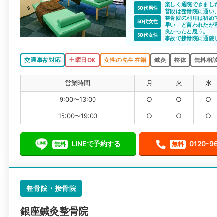
楽しく通院できまし
50代男性
普段は整骨院に通い
整骨院の利用は初め
50代女性
早い」と言われたが
た。ただ、先生はと
良かったと思う。
50代女性
ました。
事故で接骨院に通院
比べる対象が分から
たのはある。
交通事故対応
土曜日OK
女性の先生在籍
鍼灸
整体
無料相談
営業時間
月
火
水
9:00〜13:00
○
○
○
15:00〜19:00
○
○
○
LINEで予約する
0120-9
無料
無料
整骨院・接骨院
銀座鍼灸整骨院