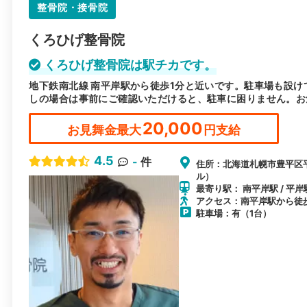
整骨院・接骨院
くろひげ整骨院
くろひげ整骨院は駅チカです。
地下鉄南北線 南平岸駅から徒歩1分と近いです。駐車場も設け
しの場合は事前にご確認いただけると、駐車に困りません。お
20,000
お見舞金最大
円支給
4.5
-
件
住所：北海道札幌市豊平区平岸
ル）
最寄り駅： 南平岸駅 / 平岸駅
アクセス：南平岸駅から徒
駐車場：有（1台）