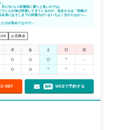
た。
、月に1から２回整形に通うと良いのでは。
てでしたが体が回復してきているのが、先生からは「回復が
私自身にはそこまでの回復力がいまいちよく分からなかっ
ても親身に話しを聞いて下さり共感して下さり心が軽くなり
したのが初めてなので
ないので治療が良いのか良く分からないが 施術で楽になっ
OK
お見舞金
木
金
土
日
祝
○
○
◎
℡
-
○
○
℡
℡
-
63-887
WEBで予約する
無料