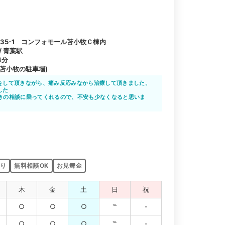
35-1 コンフォモール苫小牧Ｃ棟内
/ 青葉駅
4分
苫小牧の駐車場)
をして頂きながら、痛み反応みなから治療して頂きました。
した
きの相談に乗ってくれるので、不安も少なくなると思いま
しい整骨院なので、安心してお任せできますよね。
り
無料相談OK
お見舞金
木
金
土
日
祝
○
○
○
℡
-
○
○
○
℡
-