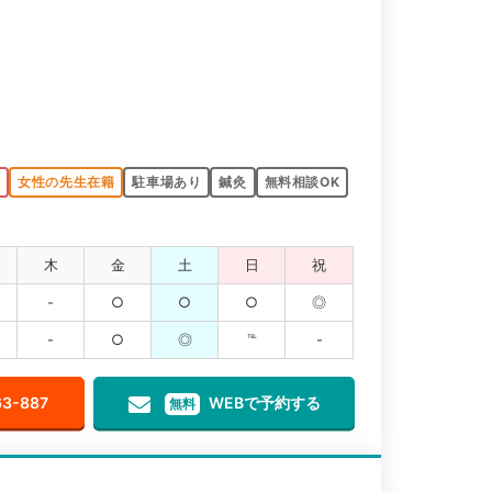
K
女性の先生在籍
駐車場あり
鍼灸
無料相談OK
木
金
土
日
祝
-
○
○
○
◎
-
○
◎
℡
-
63-887
WEBで予約する
無料