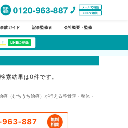
0120-963-887
メールで相談
無料
相談
LINEで相談
事故ガイド
記事監修者
会社概要・監修
中！
LINEに登録
検索結果は0件です。
治療（むちうち治療）が行える整骨院・整体・
-963-887