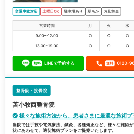
交通事故対応
土曜日OK
駐車場あり
駅ちか
お見舞金
営業時間
月
火
水
9:00〜12:00
○
○
○
13:00~19:00
○
○
○
LINEで予約する
0120-9
無料
無料
整骨院・接骨院
苫小牧西整骨院
様々な施術方法から、患者さまに最適な施術プ
当院では手技や電気療法、鍼灸、各種矯正など、様々な施術が
状にあわせて、適切施術プランをご提案いたします。