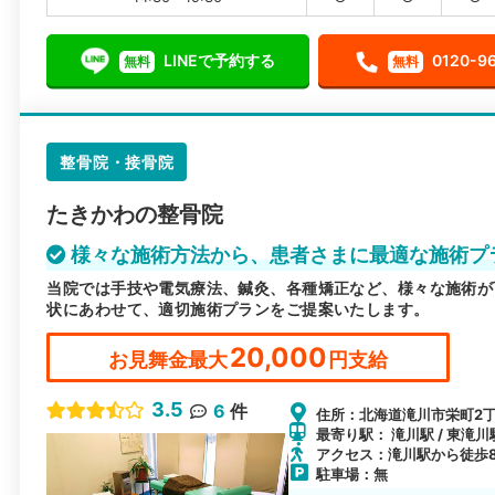
LINEで予約する
0120-9
無料
無料
整骨院・接骨院
たきかわの整骨院
様々な施術方法から、患者さまに最適な施術プ
当院では手技や電気療法、鍼灸、各種矯正など、様々な施術が
状にあわせて、適切施術プランをご提案いたします。
20,000
お見舞金最大
円支給
3.5
6
件
住所：北海道滝川市栄町2丁目
最寄り駅： 滝川駅 / 東滝川駅
アクセス：滝川駅から徒歩
駐車場：無