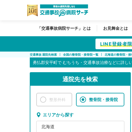
「交通事故病院サーチ」とは
お見舞金とは
LINE登録
交通事故 通院先検索
全国の整骨院・接骨院一覧
北海道の整骨院・接
勇払郡安平町で
むちうち・交通事故治療などに詳し
通院先を検索
整形外科
整骨院・接骨院
エリアから探す
北海道