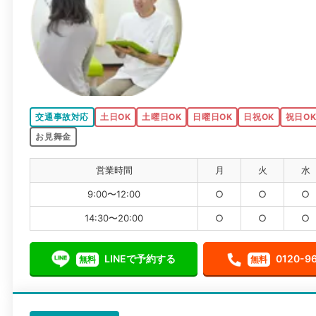
交通事故対応
土日OK
土曜日OK
日曜日OK
日祝OK
祝日O
お見舞金
営業時間
月
火
水
9:00〜12:00
○
○
○
14:30〜20:00
○
○
○
LINEで予約する
0120-9
無料
無料