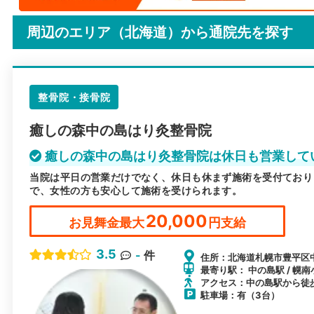
周辺のエリア（北海道）から
通院先を探す
整骨院・接骨院
癒しの森中の島はり灸整骨院
癒しの森中の島はり灸整骨院は休日も営業して
当院は平日の営業だけでなく、休日も休まず施術を受付ており
で、女性の方も安心して施術を受けられます。
20,000
お見舞金最大
円支給
3.5
-
件
住所：北海道札幌市豊平区中の
最寄り駅： 中の島駅 / 幌南
アクセス：中の島駅から徒
駐車場：有（3台）