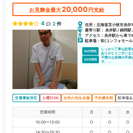
20,000
お見舞金最大
円支給
4
2
件
住所：北海道苫小牧市糸井1
最寄り駅： 糸井駅 / 錦岡駅 
アクセス：糸井駅から車で
駐車場：有(コンフォモール
しっかり丁寧な説明
50代男性
ありがとうございま
不慣れな保険の手続
30代男性
す。
むち打ちの症状に詳
交通事故対応
土曜日OK
女性の先生在籍
予約優先制
駐車場あ
営業時間
月
火
水
10:00〜13:00
○
○
○
14:30〜19:30
○
○
○