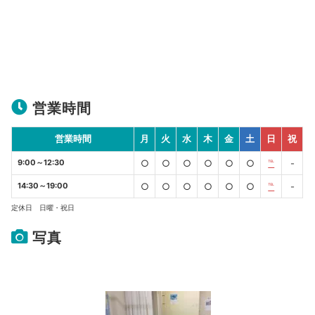
営業時間
営業時間
月
火
水
木
金
土
日
祝
9:00～12:30
○
○
○
○
○
○
℡
-
14:30～19:00
○
○
○
○
○
○
℡
-
定休日 日曜・祝日
写真