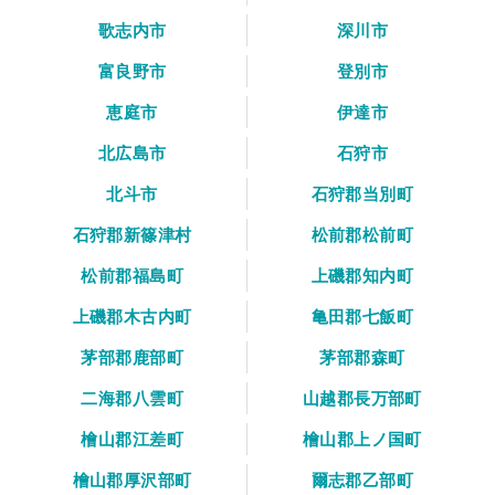
歌志内市
深川市
富良野市
登別市
恵庭市
伊達市
北広島市
石狩市
北斗市
石狩郡当別町
石狩郡新篠津村
松前郡松前町
松前郡福島町
上磯郡知内町
上磯郡木古内町
亀田郡七飯町
茅部郡鹿部町
茅部郡森町
二海郡八雲町
山越郡長万部町
檜山郡江差町
檜山郡上ノ国町
檜山郡厚沢部町
爾志郡乙部町