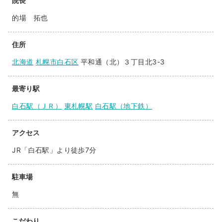
院長
的場 拓也
住所
北海道
札幌市白石区
平和通（北）３丁目北3-3
最寄り駅
白石駅（ＪＲ）
東札幌駅
白石駅（地下鉄）
アクセス
JR「白石駅」より徒歩7分
駐車場
無
こだわり