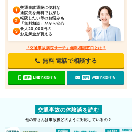
交通事故通院に便利な
通院先を無料でお探し
転院したい等のお悩みも
「無料相談」だから安心
最大20,000円の
お見舞金が貰える
「交通事故病院サーチ」無料相談窓口とは？
無料
電話で相談する
無料
LINEで相談する
無料
WEBで相談する
交通事故の体験談を読む
他の皆さんは事故後どのように対応しているの？