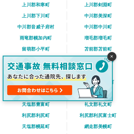
上川郡和寒町
上川郡剣淵町
上川郡下川町
中川郡美深町
中川郡音威子府村
中川郡中川町
雨竜郡幌加内町
増毛郡増毛町
留萌郡小平町
苫前郡苫前町
×
苫前郡羽幌町
苫前郡初山別村
天塩郡遠別町
天塩郡天塩町
宗谷郡猿払村
枝幸郡浜頓別町
枝幸郡中頓別町
枝幸郡枝幸町
天塩郡豊富町
礼文郡礼文町
利尻郡利尻町
利尻郡利尻富士町
天塩郡幌延町
網走郡美幌町