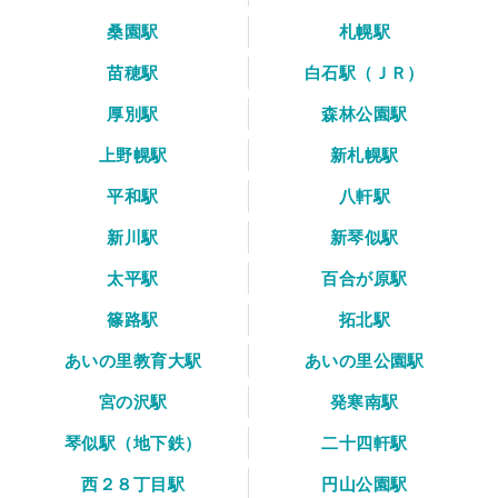
桑園駅
札幌駅
苗穂駅
白石駅（ＪＲ）
厚別駅
森林公園駅
上野幌駅
新札幌駅
平和駅
八軒駅
新川駅
新琴似駅
太平駅
百合が原駅
篠路駅
拓北駅
あいの里教育大駅
あいの里公園駅
宮の沢駅
発寒南駅
琴似駅（地下鉄）
二十四軒駅
西２８丁目駅
円山公園駅