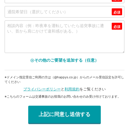
その他のご要望を追加する（任意）
add_circle_outline
※ドメイン指定受信ご利用の方は（@happys.co.jp）からのメール受信設定を許可し
てください
プライバシーポリシー
と
利用規約
をご覧ください
※こちらのフォームは交通事故のお怪我のお問い合わせのみ受け付けております。