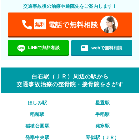
交通事故後の治療や通院先をご案内します！
電話で無料相談
無料
featured_play_list
LINEで無料相談
webで無料相談
白石駅（ＪＲ）周辺の駅から
交通事故治療の整骨院・接骨院をさがす
ほしみ駅
星置駅
稲穂駅
手稲駅
稲積公園駅
発寒駅
発寒中央駅
琴似駅（ＪＲ）