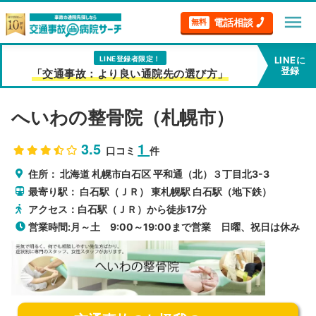
menu
電話相談
無料
LINE登録者限定！
LINEに
登録
「交通事故：より良い通院先の選び方」
へいわの整骨院（札幌市）
3.5
1
口コミ
件
住所：
北海道
札幌市白石区
平和通（北）３丁目北3-3
最寄り駅：
白石駅（ＪＲ）
東札幌駅
白石駅（地下鉄）
アクセス：白石駅（ＪＲ）から徒歩17分
営業時間:月～土 9:00～19:00まで営業 日曜、祝日は休み