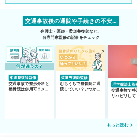
交通事故後の通院や手続きの不安…
弁護士・医師・柔道整復師など、
各専門家監修の記事をチェック
柔道整復師監修
柔道整復師監修
交通事故で整形外科と
むちうちで整骨院に通
理学療法士監
整骨院は併用可？メリ
院していい？いつから
交通事故で整
ットや注意点を解説
通えるかや施術も解
リハビリして
説！
い…転院する
もっと読む