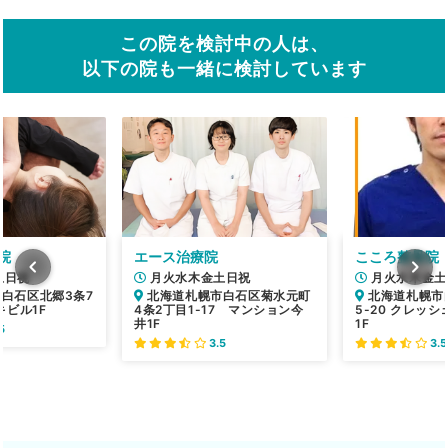
この院を検討中の人は、
以下の院も一緒に検討しています
院
エース治療院
こころ整骨院
土日祝
月火水木金土日祝
月火水木金土
白石区北郷3条7
北海道札幌市白石区菊水元町
北海道札幌市
キビル1F
4条2丁目1-17 マンション今
5-20 クレッ
井1F
1F
5
3.5
3.5