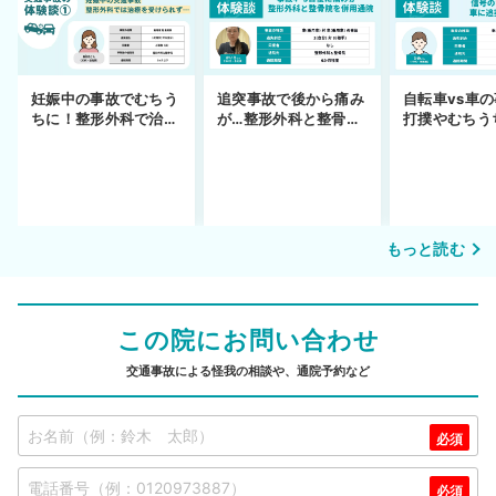
妊娠中の事故でむちう
追突事故で後から痛み
自転車vs車
ちに！整形外科で治療
が…整形外科と整骨院
打撲やむちう
できず
の併用通院〜示談まで
を進めるまで
もっと読む
この院にお問い合わせ
交通事故による怪我の相談や、通院予約など