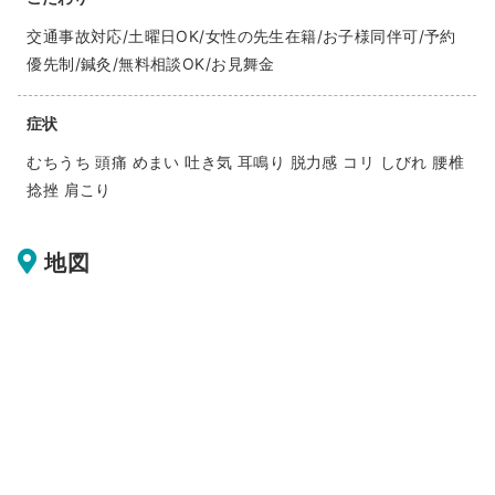
交通事故対応/土曜日OK/女性の先生在籍/お子様同伴可/予約
優先制/鍼灸/無料相談OK/お見舞金
症状
むちうち 頭痛 めまい 吐き気 耳鳴り 脱力感 コリ しびれ 腰椎
捻挫 肩こり
地図