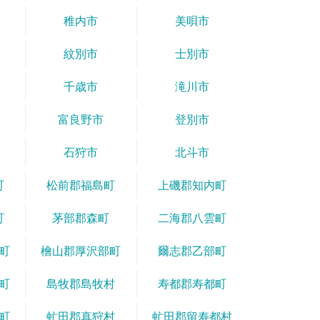
稚内市
美唄市
紋別市
士別市
千歳市
滝川市
富良野市
登別市
石狩市
北斗市
町
松前郡福島町
上磯郡知内町
町
茅部郡森町
二海郡八雲町
町
檜山郡厚沢部町
爾志郡乙部町
町
島牧郡島牧村
寿都郡寿都町
町
虻田郡真狩村
虻田郡留寿都村