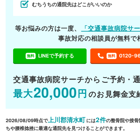
むちうちの通院先はどこがいいのか
等お悩みの方は一度、
「交通事故病院サ
事故対応の相談員が無料で
LINEで予約する
0120-9
無料
無料
交通事故病院サーチから
ご予約・
20,000
最大
円
のお見舞金支
上川郡清水町
2件
2026/08/09時点で
には
の整骨院や接骨
ちや腰椎捻挫に最適な通院先を見つけることができます。