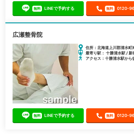
LINEで予約する
0120-9
無料
無料
広瀬整骨院
住所：北海道上川郡清水町南
最寄り駅： 十勝清水駅 / 新
アクセス：十勝清水駅から
LINEで予約する
0120-9
無料
無料