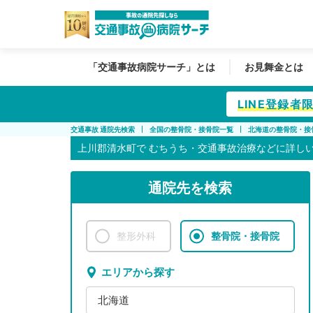
「交通事故病院サーチ」とは
お見舞金とは
LINE登録
交通事故 通院先検索
全国の整骨院・接骨院一覧
北海道の整骨院・接
上川郡清水町で
むちうち・交通事故治療などに詳し
通院先を検索
整形外科
整骨院・接骨院
エリアから探す
北海道