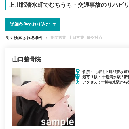
上川郡清水町で
むちうち・交通事故のリハビ
詳細条件で絞り込む
良く検索される条件
：
夜間営業
土日営業
鍼灸対応
山口整骨院
住所：北海道上川郡清水町南
最寄り駅： 十勝清水駅 / 新
アクセス：十勝清水駅から