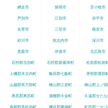
網走市
留萌市
苫小牧市
芦別市
江別市
赤平市
名寄市
三笠市
根室市
砂川市
歌志内市
深川市
恵庭市
伊達市
北広島市
石狩郡当別町
石狩郡新篠津村
松前郡松前
上磯郡木古内町
亀田郡七飯町
茅部郡鹿部
山越郡長万部町
檜山郡江差町
檜山郡上ノ国
奥尻郡奥尻町
瀬棚郡今金町
久遠郡せたな
寿都郡黒松内町
磯谷郡蘭越町
虻田郡ニセコ