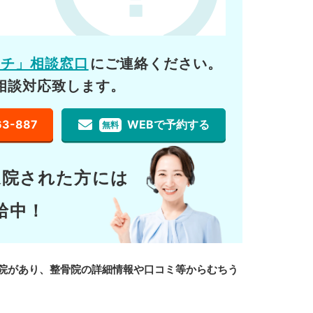
ーチ」相談窓口
にご連絡ください。
相談対応致します。
63-887
WEBで予約する
無料
通院された方には
給中！
院があり、整骨院の詳細情報や口コミ等からむちう