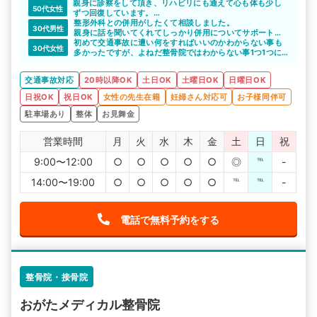
親身に診察をして頂き、リハビリにも通えて心も体も少し
50代女性
ずつ回復しています。
大変満足しています。
整形外科との併用がしたくて相談しました。
30代男性
親身に話を聞いてくれてしっかり併用についてサポートし
てもらえました。
初めて交通事故に遭い何をすればいいのかわからない事も
30代女性
多かったですが、よねだ整骨院ではわからない事1つ1つに
対して丁寧に答えてくれました。
施術も痛いのが苦手と伝えるとやさしく対応してくれてリ
交通事故対応
20時以降OK
土日OK
土曜日OK
日曜日OK
ラックスしながら通院する事ができました。
日祝OK
祝日OK
女性の先生在籍
妊婦さん対応可
お子様同伴可
駐車場あり
整体
お見舞金
営業時間
月
火
水
木
金
土
日
祝
9:00〜12:00
○
○
○
○
○
◎
℡
-
14:00〜19:00
○
○
○
○
○
℡
℡
-
電話で無料予約をする
整骨院・接骨院
おがたメディカル整骨院