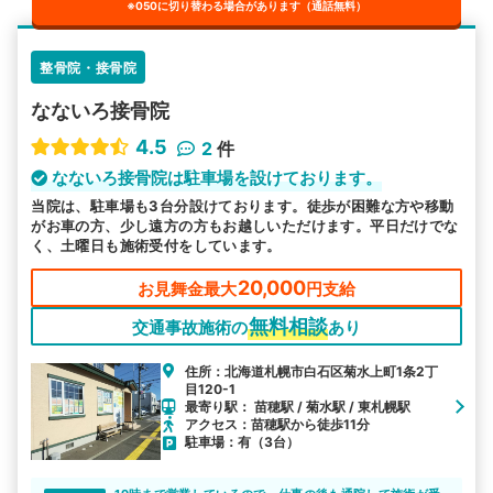
※050に切り替わる場合があります（通話無料）
整骨院・接骨院
なないろ接骨院
4.5
2
件
なないろ接骨院は駐車場を設けております。
当院は、駐車場も3台分設けております。徒歩が困難な方や移動
がお車の方、少し遠方の方もお越しいただけます。平日だけでな
く、土曜日も施術受付をしています。
20,000
お見舞金最大
円支給
無料相談
交通事故施術の
あり
住所：北海道札幌市白石区菊水上町1条2丁
目120-1
最寄り駅： 苗穂駅 / 菊水駅 / 東札幌駅
アクセス：苗穂駅から徒歩11分
駐車場：有（3台）