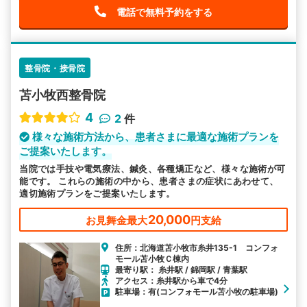
電話で無料予約をする
整骨院・接骨院
苫小牧西整骨院
4
2
件
様々な施術方法から、患者さまに最適な施術プランを
ご提案いたします。
当院では手技や電気療法、鍼灸、各種矯正など、様々な施術が可
能です。 これらの施術の中から、患者さまの症状にあわせて、
適切施術プランをご提案いたします。
20,000
お見舞金最大
円支給
住所：北海道苫小牧市糸井135-1 コンフォ
モール苫小牧Ｃ棟内
最寄り駅： 糸井駅 / 錦岡駅 / 青葉駅
アクセス：糸井駅から車で4分
駐車場：有(コンフォモール苫小牧の駐車場)