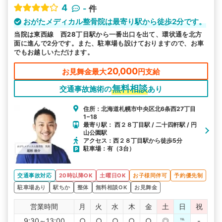
4
-
件
おがたメディカル整骨院は最寄り駅から徒歩2分です。
当院は東西線 西28丁目駅から一番出口を出て、環状通を北方
面に進んで2分です。また、駐車場も設けておりますので、お車
でもお越しいただけます。
20,000
お見舞金最大
円支給
無料相談
交通事故施術の
あり
住所：北海道札幌市中央区北6条西27丁目
1−18
最寄り駅： 西２８丁目駅 / 二十四軒駅 / 円
山公園駅
アクセス：西２８丁目駅から徒歩5分
駐車場：有（3台）
交通事故対応
20時以降OK
土曜日OK
お子様同伴可
予約優先制
駐車場あり
駅ちか
整体
無料相談OK
お見舞金
営業時間
月
火
水
木
金
土
日
祝
9:30～13:00
○
○
○
○
○
◎
℡
-