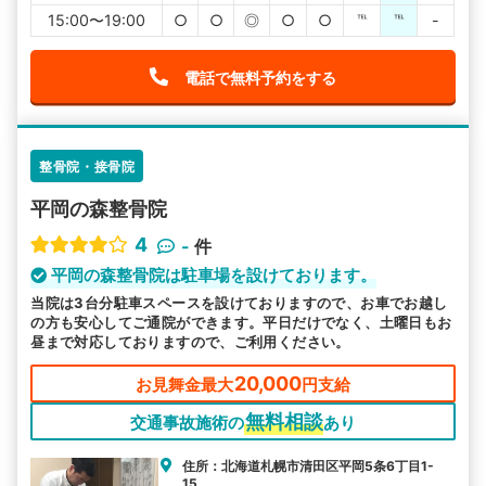
15:00〜19:00
○
○
◎
○
○
℡
℡
-
電話で無料予約をする
整骨院・接骨院
平岡の森整骨院
4
-
件
平岡の森整骨院は駐車場を設けております。
当院は3台分駐車スペースを設けておりますので、お車でお越し
の方も安心してご通院ができます。平日だけでなく、土曜日もお
昼まで対応しておりますので、ご利用ください。
20,000
お見舞金最大
円支給
無料相談
交通事故施術の
あり
住所：北海道札幌市清田区平岡5条6丁目1-
15