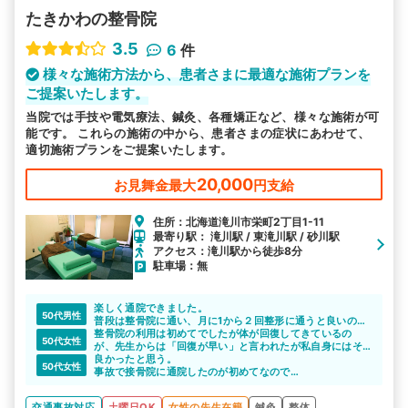
たきかわの整骨院
3.5
6
件
様々な施術方法から、患者さまに最適な施術プランを
ご提案いたします。
当院では手技や電気療法、鍼灸、各種矯正など、様々な施術が可
能です。 これらの施術の中から、患者さまの症状にあわせて、
適切施術プランをご提案いたします。
20,000
お見舞金最大
円支給
住所：北海道滝川市栄町2丁目1-11
最寄り駅： 滝川駅 / 東滝川駅 / 砂川駅
アクセス：滝川駅から徒歩8分
駐車場：無
楽しく通院できました。
50代男性
普段は整骨院に通い、月に1から２回整形に通うと良いので
は。
整骨院の利用は初めてでしたが体が回復してきているの
50代女性
が、先生からは「回復が早い」と言われたが私自身にはそ
こまでの回復力がいまいちよく分からなかった。ただ、先
良かったと思う。
50代女性
生はとても親身に話しを聞いて下さり共感して下さり心が
事故で接骨院に通院したのが初めてなので
軽くなりました。
比べる対象が分からないので治療が良いのか良く分からな
いが 施術で楽になったのはある。
交通事故対応
土曜日OK
女性の先生在籍
鍼灸
整体