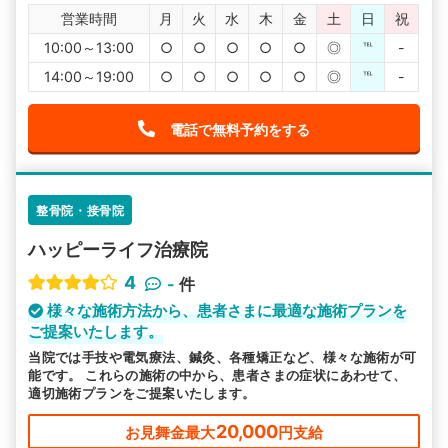
営業時間
月
火
水
木
金
土
日
祝
10:00～13:00
○
○
○
○
○
◎
℡
-
14:00～19:00
○
○
○
○
○
◎
℡
-
電話で無料予約をする
整骨院・接骨院
ハッピーライフ治療院
4
-
件
様々な施術方法から、患者さまに最適な施術プランを
ご提案いたします。
当院では手技や電気療法、鍼灸、各種矯正など、様々な施術が可
能です。 これらの施術の中から、患者さまの症状にあわせて、
適切施術プランをご提案いたします。
20,000
お見舞金最大
円支給