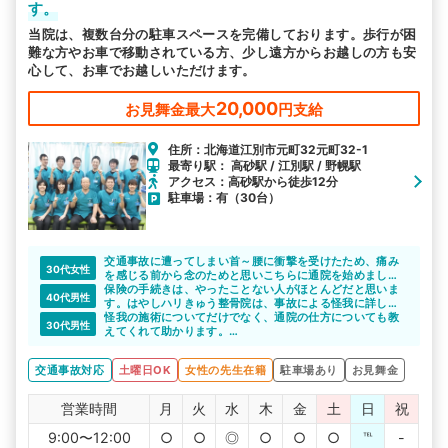
す。
当院は、複数台分の駐車スペースを完備しております。歩行が困
難な方やお車で移動されている方、少し遠方からお越しの方も安
心して、お車でお越しいただけます。
20,000
お見舞金最大
円支給
住所：北海道江別市元町32元町32-1
最寄り駅： 高砂駅 / 江別駅 / 野幌駅
アクセス：高砂駅から徒歩12分
駐車場：有（30台）
交通事故に遭ってしまい首～腰に衝撃を受けたため、痛み
30代女性
を感じる前から念のためと思いこちらに通院を始めまし
た。
保険の手続きは、やったことない人がほとんどだと思いま
40代男性
先生からもその判断は正しいと仰っていただけ、数回通院
す。はやしハリきゅう整骨院は、事故による怪我に詳し
をしていますが楽になってきています。
く、保険の手続きもわかりやすく説明してくれるそうで
怪我の施術についてだけでなく、通院の仕方についても教
30代男性
こちらに早めの通院を決めて本当によかったです。
す。事故の相談もできて、長く通院できると思います。
えてくれて助かります。
大型駐車場完備で、車での通院を検討中の方にも、便利で
よいと思います。
交通事故対応
土曜日OK
女性の先生在籍
駐車場あり
お見舞金
営業時間
月
火
水
木
金
土
日
祝
9:00〜12:00
○
○
◎
○
○
○
℡
-