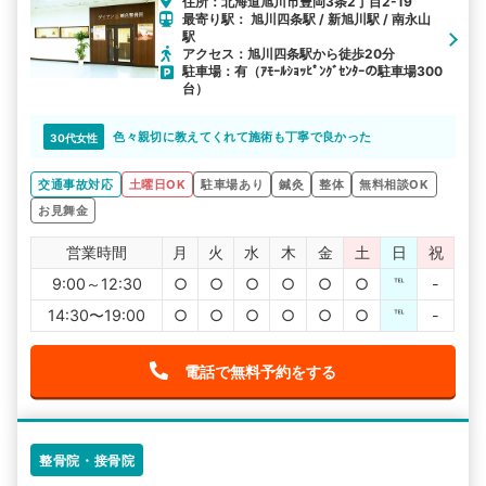
住所：北海道旭川市豊岡3条2丁目2-19
最寄り駅： 旭川四条駅 / 新旭川駅 / 南永山
駅
アクセス：旭川四条駅から徒歩20分
駐車場：有（ｱﾓｰﾙｼｮｯﾋﾟﾝｸﾞｾﾝﾀｰの駐車場300
台）
色々親切に教えてくれて施術も丁寧で良かった
30代女性
交通事故対応
土曜日OK
駐車場あり
鍼灸
整体
無料相談OK
お見舞金
営業時間
月
火
水
木
金
土
日
祝
9:00～12:30
○
○
○
○
○
○
℡
-
14:30〜19:00
○
○
○
○
○
○
℡
-
電話で無料予約をする
整骨院・接骨院