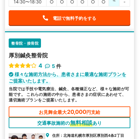
14:30〜18:30
○
○
○
○
○
○
℡
-
電話で無料予約をする
整骨院・接骨院
厚別鍼灸整骨院
4
5
件
様々な施術方法から、患者さまに最適な施術プランを
ご提案いたします。
当院では手技や電気療法、鍼灸、各種矯正など、様々な施術が可
能です。 これらの施術の中から、患者さまの症状にあわせて、
適切施術プランをご提案いたします。
20,000
お見舞金最大
円支給
無料相談
交通事故施術の
あり
住所：北海道札幌市厚別区厚別西4条2丁目