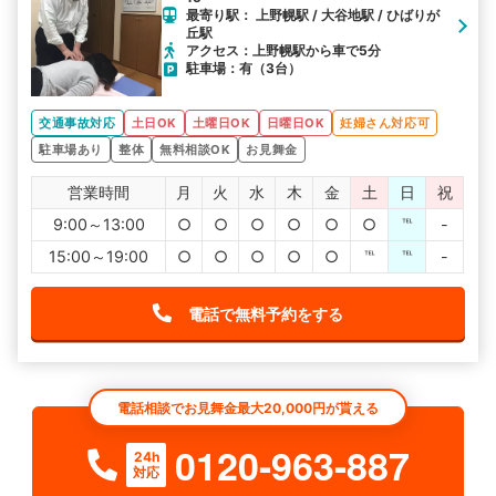
最寄り駅： 上野幌駅 / 大谷地駅 / ひばりが
丘駅
アクセス：上野幌駅から車で5分
駐車場：有（3台）
交通事故対応
土日OK
土曜日OK
日曜日OK
妊婦さん対応可
駐車場あり
整体
無料相談OK
お見舞金
営業時間
月
火
水
木
金
土
日
祝
9:00～13:00
○
○
○
○
○
○
℡
-
15:00～19:00
○
○
○
○
○
℡
℡
-
電話で無料予約をする
電話相談でお見舞金最大20,000円が貰える
0120-963-887
24h
対応