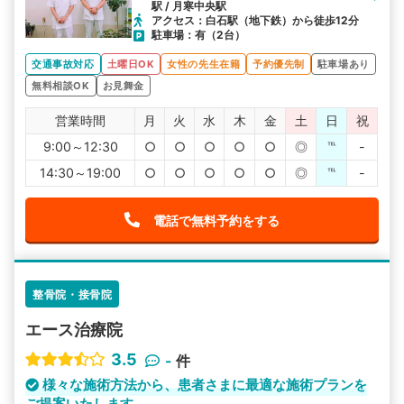
駅 / 月寒中央駅
アクセス：白石駅（地下鉄）から徒歩12分
駐車場：有（2台）
交通事故対応
土曜日OK
女性の先生在籍
予約優先制
駐車場あり
無料相談OK
お見舞金
営業時間
月
火
水
木
金
土
日
祝
9:00～12:30
○
○
○
○
○
◎
℡
-
14:30～19:00
○
○
○
○
○
◎
℡
-
電話で無料予約をする
整骨院・接骨院
エース治療院
3.5
-
件
様々な施術方法から、患者さまに最適な施術プランを
ご提案いたします。