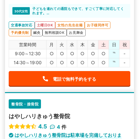
子どもを連れての通院もできて、すごく丁寧に対応してく
30代女性
れます。
アットホームな整骨院で通いやすいですね。
交通事故対応
土曜日OK
女性の先生在籍
お子様同伴可
予約優先制
鍼灸
無料相談OK
お見舞金
営業時間
月
火
水
木
金
土
日
祝
9:00～12:30
○
○
○
○
○
○
℡
-
14:30～19:00
○
○
○
○
○
○
℡
-
電話で無料予約をする
整骨院・接骨院
はやしハリきゅう整骨院
4.5
4
件
はやしハリきゅう整骨院は駐車場を完備しておりま