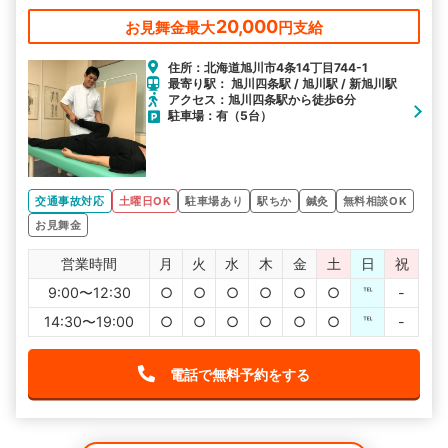
20,000
お見舞金最大
円支給
住所：北海道旭川市4条14丁目744-1
最寄り駅： 旭川四条駅 / 旭川駅 / 新旭川駅
アクセス：旭川四条駅から徒歩6分
駐車場：有（5台）
交通事故対応
土曜日OK
駐車場あり
駅ちか
鍼灸
無料相談OK
お見舞金
営業時間
月
火
水
木
金
土
日
祝
9:00〜12:30
○
○
○
○
○
○
℡
-
14:30〜19:00
○
○
○
○
○
○
℡
-
電話で無料予約をする