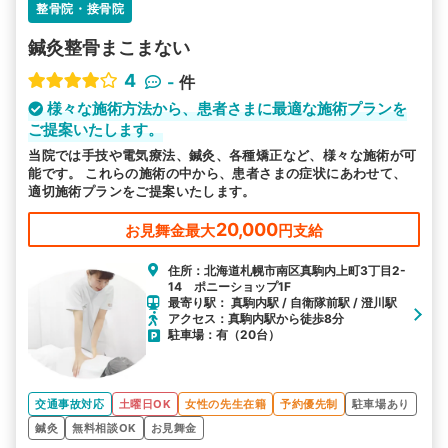
整骨院・接骨院
鍼灸整骨まこまない
4
-
件
様々な施術方法から、患者さまに最適な施術プランを
ご提案いたします。
当院では手技や電気療法、鍼灸、各種矯正など、様々な施術が可
能です。 これらの施術の中から、患者さまの症状にあわせて、
適切施術プランをご提案いたします。
20,000
お見舞金最大
円支給
住所：北海道札幌市南区真駒内上町3丁目2-
14 ポニーショップ1F
最寄り駅： 真駒内駅 / 自衛隊前駅 / 澄川駅
アクセス：真駒内駅から徒歩8分
駐車場：有（20台）
交通事故対応
土曜日OK
女性の先生在籍
予約優先制
駐車場あり
鍼灸
無料相談OK
お見舞金