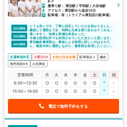
8-7
最寄り駅： 厚別駅 / 平和駅 / 大谷地駅
アクセス：厚別駅から徒歩12分
駐車場：有（トライアル厚別店の駐車場）
とても良いです、丁寧に対応していただき助かりました、
30代男性
継続して通院もでき、時間も出来る限り合わせてくれるの
で助かってます。
通いやすく、効果も実感出来良かった。
30代男性
今後も怪我以外でも利用させていただきたいと思います。
厚別鍼灸整骨院は、事故による怪我に詳しいのはもちろ
40代男性
ん、整形外科に通院しながら、整骨院を併用したいという
相談も乗ってくれるそうです。
迷っている方は相談しやすいと思います。
交通事故対応
土曜日OK
女性の先生在籍
駐車場あり
鍼灸
無料相談OK
お見舞金
営業時間
月
火
水
木
金
土
日
祝
9:30〜13:30
○
○
○
○
○
○
℡
-
15:00～19:00
○
○
○
○
○
○
℡
-
電話で無料予約をする