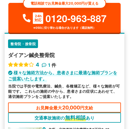
電話相談でお見舞金最大20,000円が貰える
0120-963-887
24h
対応
※050に切り替わる場合があります（通話無料）
整骨院・接骨院
ダイアン鍼灸整骨院
4
1
件
様々な施術方法から、患者さまに最適な施術プランを
ご提案いたします。
当院では手技や電気療法、鍼灸、各種矯正など、様々な施術が可
能です。 これらの施術の中から、患者さまの症状にあわせて、
適切施術プランをご提案いたします。
20,000
お見舞金最大
円支給
無料相談
交通事故施術の
あり