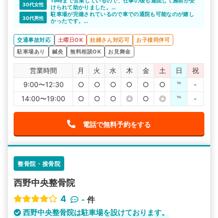
19時まで営業しているので、仕事の後も通院して施術が受
30代女性
けられて助かりました。
継続的な通院も問題ないと思えます。
駐車場が完備されているので車での通院も可能なのが嬉し
30代男性
かったです。
土曜も18時まで営業しているのもさらに嬉しいポイントで
した。
交通事故対応
土曜日OK
妊婦さん対応可
お子様同伴可
駐車場あり
鍼灸
無料相談OK
お見舞金
営業時間
月
火
水
木
金
土
日
祝
9:00〜12:30
○
○
○
○
○
○
℡
-
14:00〜19:00
○
○
○
◎
○
◎
℡
-
電話で無料予約をする
整骨院・接骨院
西野中央整骨院
4
-
件
西野中央整骨院は駐車場を設けております。