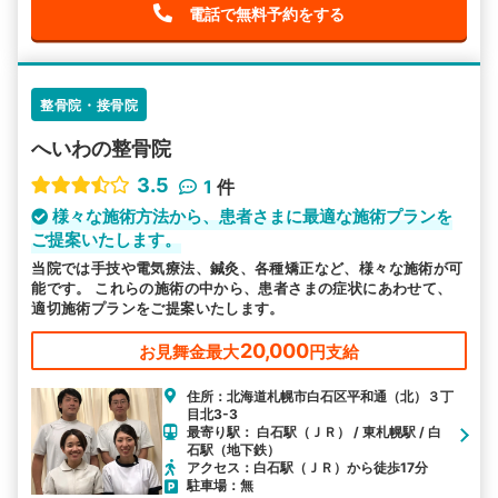
電話で無料予約をする
整骨院・接骨院
へいわの整骨院
3.5
1
件
様々な施術方法から、患者さまに最適な施術プランを
ご提案いたします。
当院では手技や電気療法、鍼灸、各種矯正など、様々な施術が可
能です。 これらの施術の中から、患者さまの症状にあわせて、
適切施術プランをご提案いたします。
20,000
お見舞金最大
円支給
住所：北海道札幌市白石区平和通（北）３丁
目北3-3
最寄り駅： 白石駅（ＪＲ） / 東札幌駅 / 白
石駅（地下鉄）
アクセス：白石駅（ＪＲ）から徒歩17分
駐車場：無