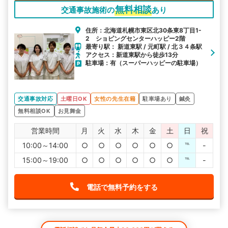
無料相談
交通事故施術の
あり
住所：北海道札幌市東区北30条東8丁目1-
2 ショピングセンターハッピー2階
最寄り駅： 新道東駅 / 元町駅 / 北３４条駅
アクセス：新道東駅から徒歩13分
駐車場：有（スーパーハッピーの駐車場）
交通事故対応
土曜日OK
女性の先生在籍
駐車場あり
鍼灸
無料相談OK
お見舞金
営業時間
月
火
水
木
金
土
日
祝
10:00～14:00
○
○
○
○
○
○
℡
-
15:00～19:00
○
○
○
○
○
○
℡
-
電話で無料予約をする