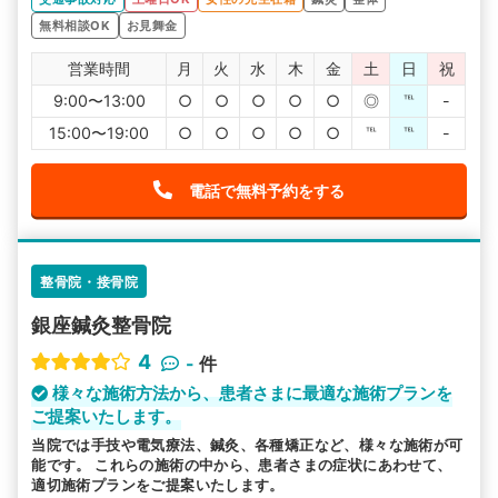
無料相談OK
お見舞金
営業時間
月
火
水
木
金
土
日
祝
9:00〜13:00
○
○
○
○
○
◎
℡
-
15:00〜19:00
○
○
○
○
○
℡
℡
-
電話で無料予約をする
整骨院・接骨院
銀座鍼灸整骨院
4
-
件
様々な施術方法から、患者さまに最適な施術プランを
ご提案いたします。
当院では手技や電気療法、鍼灸、各種矯正など、様々な施術が可
能です。 これらの施術の中から、患者さまの症状にあわせて、
適切施術プランをご提案いたします。