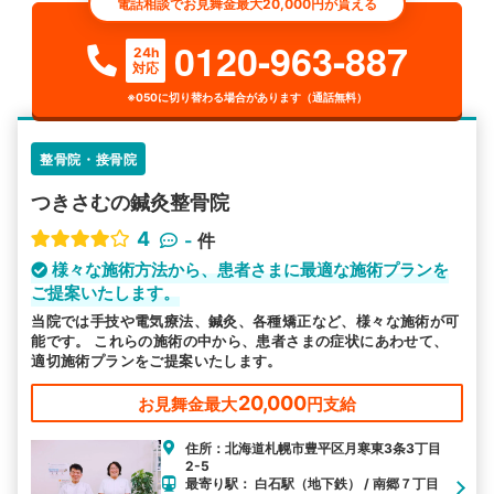
電話相談でお見舞金最大20,000円が貰える
0120-963-887
24h
対応
※050に切り替わる場合があります（通話無料）
整骨院・接骨院
つきさむの鍼灸整骨院
4
-
件
様々な施術方法から、患者さまに最適な施術プランを
ご提案いたします。
当院では手技や電気療法、鍼灸、各種矯正など、様々な施術が可
能です。 これらの施術の中から、患者さまの症状にあわせて、
適切施術プランをご提案いたします。
20,000
お見舞金最大
円支給
住所：北海道札幌市豊平区月寒東3条3丁目
2-5
最寄り駅： 白石駅（地下鉄） / 南郷７丁目