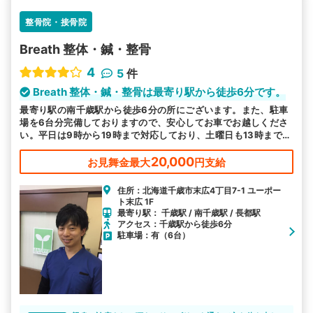
整骨院・接骨院
Breath 整体・鍼・整骨
4
5
件
Breath 整体・鍼・整骨は最寄り駅から徒歩6分です。
最寄り駅の南千歳駅から徒歩6分の所にございます。また、駐車
場を6台分完備しておりますので、安心してお車でお越しくださ
い。平日は9時から19時まで対応しており、土曜日も13時まで受
付ております。
20,000
お見舞金最大
円支給
住所：北海道千歳市末広4丁目7-1 ユーポー
ト末広 1F
最寄り駅： 千歳駅 / 南千歳駅 / 長都駅
アクセス：千歳駅から徒歩6分
駐車場：有（6台）