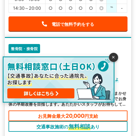
14:30～20:00
○
○
○
○
○
◎
℡
-
電話で無料予約をする
整骨院・接骨院
×
ほっと治療院
4.5
-
件
札幌市西区のほっと治療院で笑顔を取り戻しましょ
う！
札幌市西区で事故にあってしまったら、ほっと治療院におまかせ
ください！超音波治療、酸素ルーム、鍼灸など多様な施術でお身
体の早期改善を目指します。あたたかいスタッフがお待ちしてお
ります。お気軽にご相談ください。
20,000
お見舞金最大
円支給
無料相談
交通事故施術の
あり