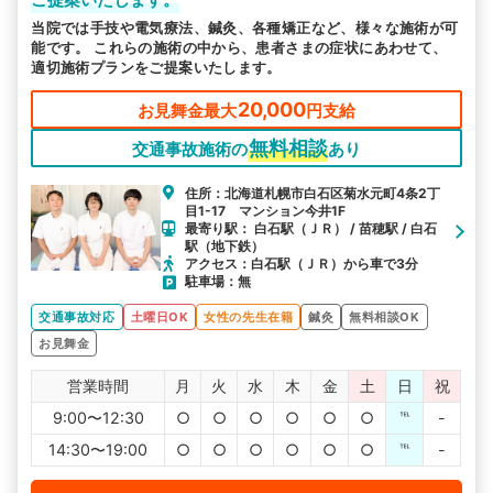
当院では手技や電気療法、鍼灸、各種矯正など、様々な施術が可
能です。 これらの施術の中から、患者さまの症状にあわせて、
適切施術プランをご提案いたします。
20,000
お見舞金最大
円支給
無料相談
交通事故施術の
あり
住所：北海道札幌市白石区菊水元町4条2丁
目1-17 マンション今井1F
最寄り駅： 白石駅（ＪＲ） / 苗穂駅 / 白石
駅（地下鉄）
アクセス：白石駅（ＪＲ）から車で3分
駐車場：無
交通事故対応
土曜日OK
女性の先生在籍
鍼灸
無料相談OK
お見舞金
営業時間
月
火
水
木
金
土
日
祝
9:00〜12:30
○
○
○
○
○
○
℡
-
14:30〜19:00
○
○
○
○
○
○
℡
-