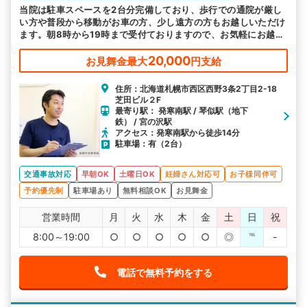
当院は駐車スペースを2台分完備しており、歩行での通院が厳し
い方や普段から移動がお車の方、少し遠方の方もお越しいただけ
ます。朝8時から19時まで受付ておりますので、お気軽にお越し
ください。
20,000
お見舞金最大
円支給
住所：北海道札幌市西区西野3条2丁目2-18
芝田ビル２F
最寄り駅： 発寒南駅 / 琴似駅（地下
鉄） / 宮の沢駅
アクセス：発寒南駅から徒歩14分
駐車場：有（2台）
交通事故対応
早朝OK
土曜日OK
妊婦さん対応可
お子様同伴可
予約優先制
駐車場あり
無料相談OK
お見舞金
営業時間
月
火
水
木
金
土
日
祝
8:00～19:00
○
○
○
○
○
◎
℡
-
電話で無料予約をする