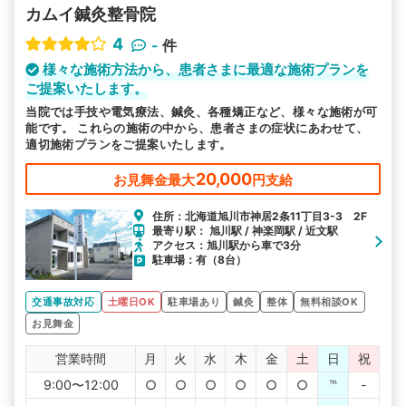
カムイ鍼灸整骨院
4
-
件
様々な施術方法から、患者さまに最適な施術プランを
ご提案いたします。
当院では手技や電気療法、鍼灸、各種矯正など、様々な施術が可
能です。 これらの施術の中から、患者さまの症状にあわせて、
適切施術プランをご提案いたします。
20,000
お見舞金最大
円支給
住所：北海道旭川市神居2条11丁目3-3 2F
最寄り駅： 旭川駅 / 神楽岡駅 / 近文駅
アクセス：旭川駅から車で3分
駐車場：有（8台）
交通事故対応
土曜日OK
駐車場あり
鍼灸
整体
無料相談OK
お見舞金
営業時間
月
火
水
木
金
土
日
祝
9:00〜12:00
○
○
○
○
○
○
℡
-