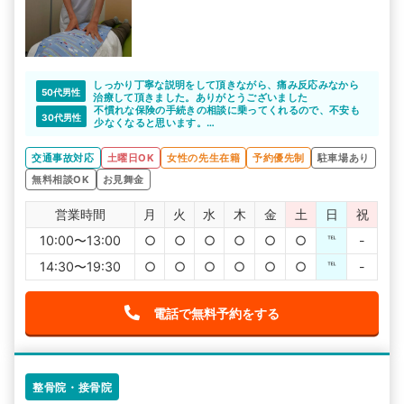
しっかり丁寧な説明をして頂きながら、痛み反応みなから
50代男性
治療して頂きました。ありがとうございました
不慣れな保険の手続きの相談に乗ってくれるので、不安も
30代男性
少なくなると思います。
むち打ちの症状に詳しい整骨院なので、安心してお任せで
きますよね。
交通事故対応
土曜日OK
女性の先生在籍
予約優先制
駐車場あり
無料相談OK
お見舞金
営業時間
月
火
水
木
金
土
日
祝
10:00〜13:00
○
○
○
○
○
○
℡
-
14:30〜19:30
○
○
○
○
○
○
℡
-
電話で無料予約をする
整骨院・接骨院