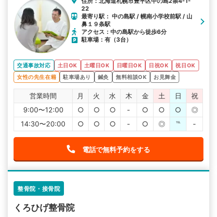
住所：北海道札幌市豊平区中の島2条4-1-
22
最寄り駅： 中の島駅 / 幌南小学校前駅 / 山
鼻１９条駅
アクセス：中の島駅から徒歩6分
駐車場：有（3台）
交通事故対応
土日OK
土曜日OK
日曜日OK
日祝OK
祝日OK
女性の先生在籍
駐車場あり
鍼灸
無料相談OK
お見舞金
営業時間
月
火
水
木
金
土
日
祝
9:00〜12:00
○
○
○
-
○
○
○
◎
14:30〜20:00
○
○
○
-
○
◎
℡
-
電話で無料予約をする
整骨院・接骨院
くろひげ整骨院