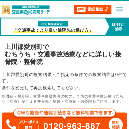
menu
電話相談
無料
LINE登録者限定！
LINEに
登録
「交通事故：より良い通院先の選び方」
上川郡愛別町で
むちうち・交通事故治療などに詳しい接
骨院・整骨院
上川郡愛別町の検索結果・ご指定の条件での検索結果は0件で
す。
条件を変更して再度検索してください。
整骨院・接骨院。交通事故被害者の味方。全国の交通事故治療（むち
うち治療）が行える整骨院・整体・治療院・鍼灸院をご紹介します。
0120-963-887