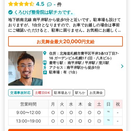
4.5
-
件
くろひげ整骨院は駅チカです。
地下鉄南北線 南平岸駅から徒歩1分と近いです。駐車場も設けて
おりますが、1台分となりますので、お車でお越しの場合は事前
にご確認いただけると、駐車に困りません。お気軽にお越しくだ
さい。
20,000
お見舞金最大
円支給
住所：北海道札幌市豊平区平岸3条13丁目7-
16 ガーデンビル札幌1Ｆ(旧・八木ビル）
最寄り駅： 南平岸駅 / 平岸駅 / 澄川駅
アクセス：南平岸駅から徒歩1分
駐車場：有（1台）
交通事故対応
土曜日OK
駐車場あり
駅ちか
お見舞金
営業時間
月
火
水
木
金
土
日
祝
9:00〜12:00
○
○
○
○
○
○
℡
-
13:00~19:00
○
○
○
○
○
◎
℡
-