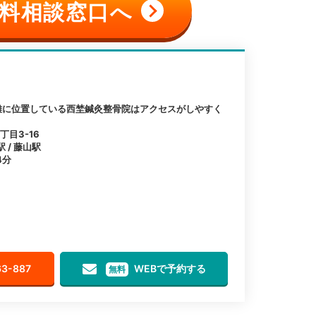
料相談窓口へ
離に位置している西埜鍼灸整骨院はアクセスがしやすく
目3-16
 / 藤山駅
4分
63-887
WEBで予約する
無料