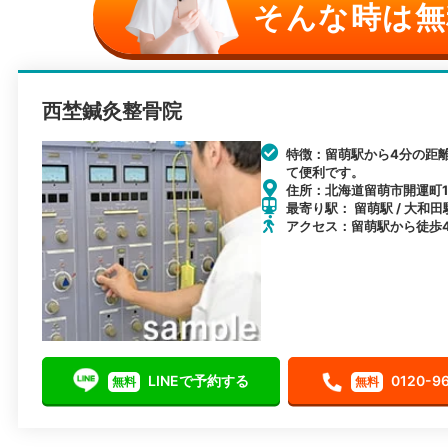
そんな時は無
西埜鍼灸整骨院
特徴：留萌駅から4分の距
て便利です。
住所：北海道留萌市開運町1丁
最寄り駅： 留萌駅 / 大和田駅
アクセス：留萌駅から徒歩
LINEで予約する
0120-9
無料
無料