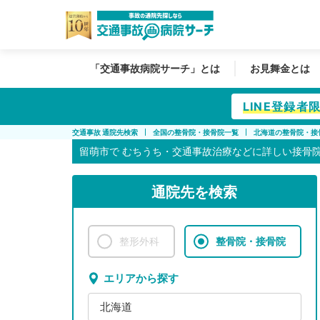
「交通事故病院サーチ」とは
お見舞金とは
LINE登録
交通事故 通院先検索
全国の整骨院・接骨院一覧
北海道の整骨院・接
留萌市で
むちうち・交通事故治療などに詳しい接骨
通院先を検索
整形外科
整骨院・接骨院
エリアから探す
北海道