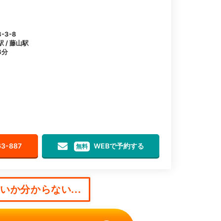
3-8
 / 藤山駅
8分
63-887
WEBで予約する
無料
か分からない...