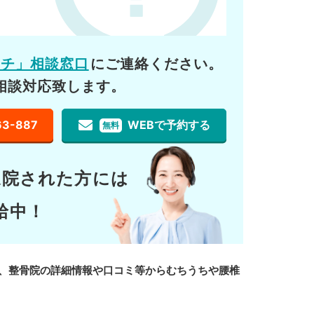
ーチ」相談窓口
にご連絡ください。
相談対応致します。
63-887
WEBで予約する
無料
通院された方には
給中！
、整骨院の詳細情報や口コミ等からむちうちや腰椎