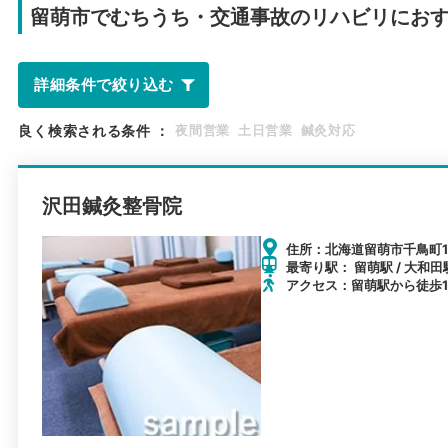
留萌市で
むちうち・交通事故のリハビリにお
詳細条件で絞り込む
良く検索される条件
：
夜間営業
土日営業
鍼灸対応
沢田鍼灸整骨院
住所：北海道留萌市千鳥町1-
最寄り駅： 留萌駅 / 大和田駅
アクセス：留萌駅から徒歩1