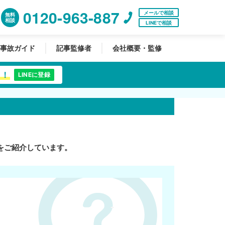
0120-963-887
メールで相談
無料
相談
LINEで相談
事故ガイド
記事監修者
会社概要・監修
中！
LINEに登録
をご紹介しています。