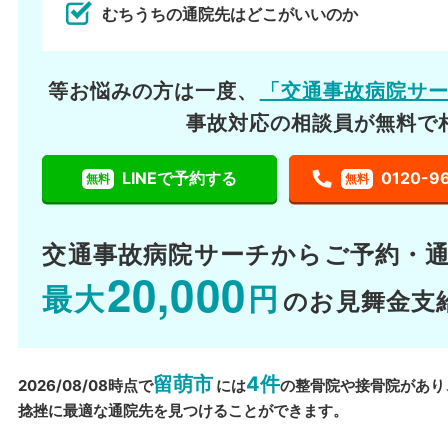
むちうちの通院先はどこがいいのか
等お悩みの方は一度、
「交通事故病院サ
事故対応の相談員が無料で
LINEで予約する
0120-9
無料
無料
交通事故病院サーチから
ご予約・
20,000
最大
円
のお見舞金支
留萌市
4件
2026/08/08時点で
には
の整骨院や接骨院があり
捻挫に最適な通院先を見つけることができます。