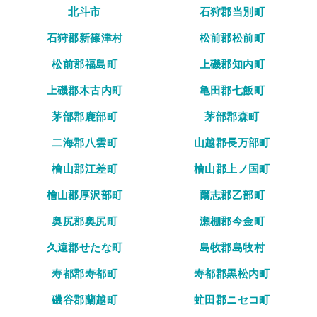
北斗市
石狩郡当別町
石狩郡新篠津村
松前郡松前町
松前郡福島町
上磯郡知内町
上磯郡木古内町
亀田郡七飯町
茅部郡鹿部町
茅部郡森町
二海郡八雲町
山越郡長万部町
檜山郡江差町
檜山郡上ノ国町
檜山郡厚沢部町
爾志郡乙部町
奥尻郡奥尻町
瀬棚郡今金町
久遠郡せたな町
島牧郡島牧村
寿都郡寿都町
寿都郡黒松内町
磯谷郡蘭越町
虻田郡ニセコ町