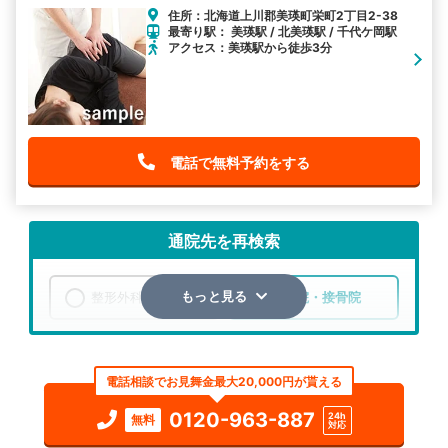
住所：北海道上川郡美瑛町栄町2丁目2-38
最寄り駅： 美瑛駅 / 北美瑛駅 / 千代ケ岡駅
アクセス：美瑛駅から徒歩3分
電話で無料予約をする
通院先を再検索
整形外科
整骨院・接骨院
もっと見る
エリア
北海道
上川郡美瑛町
電話相談でお見舞金最大20,000円が貰える
検索する
0120-963-887
24h
無料
対応