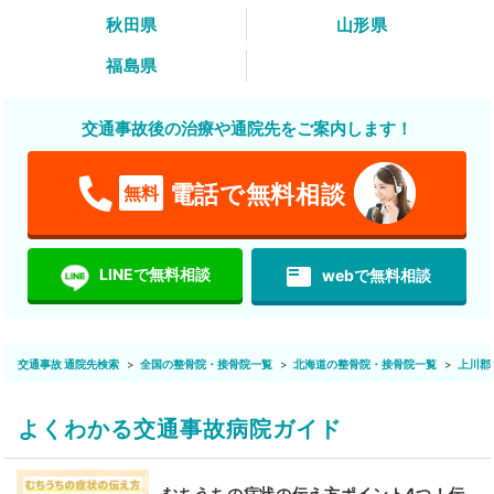
秋田県
山形県
福島県
交通事故後の治療や通院先をご案内します！
電話で無料相談
無料
featured_play_list
LINEで無料相談
webで無料相談
交通事故 通院先検索
全国の整骨院・接骨院一覧
北海道の整骨院・接骨院一覧
上川郡
よくわかる交通事故病院ガイド
むちうちの症状の伝え方ポイント4つ！伝