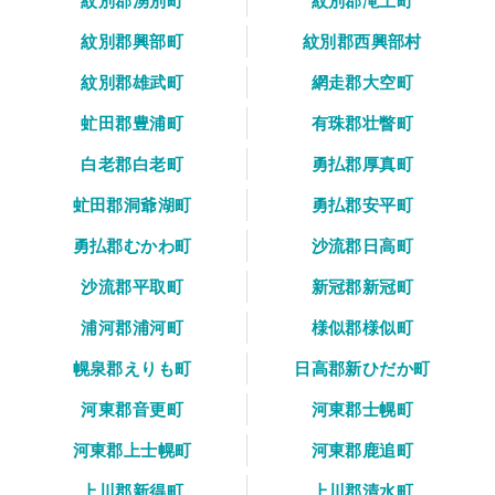
紋別郡湧別町
紋別郡滝上町
紋別郡興部町
紋別郡西興部村
紋別郡雄武町
網走郡大空町
虻田郡豊浦町
有珠郡壮瞥町
白老郡白老町
勇払郡厚真町
虻田郡洞爺湖町
勇払郡安平町
勇払郡むかわ町
沙流郡日高町
沙流郡平取町
新冠郡新冠町
浦河郡浦河町
様似郡様似町
幌泉郡えりも町
日高郡新ひだか町
河東郡音更町
河東郡士幌町
河東郡上士幌町
河東郡鹿追町
上川郡新得町
上川郡清水町