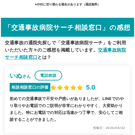
詳細条件で絞り込む
※050に切り替わる場合があります（通話無料）
その他の検索方法
「交通事故病院サーチ相談窓口」の感想
駅から探す
院名から探す
交通事故の通院先探しで「交通事故病院サーチ」をご利用
いただいた方々のご感想を掲載しています。
交通事故病院
サーチ相談窓口
とは？
いぬ
電話相談
さん
5.0
相談相談窓口の評価
初めての交通事故で不安や戸惑いがありましたが、LINEでのや
り取りやお電話でのご説明が非常にわかりやすく、大変助かり
ました。特にお電話での対応は迅速かつ丁寧で、安心してご相
談することができました。
投稿日：2025/08/02