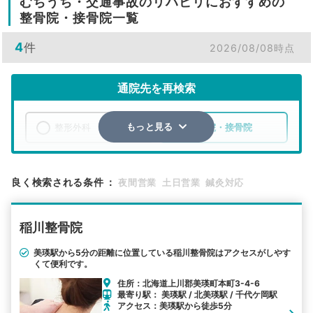
むちうち・交通事故のリハビリにおすすめの
整骨院・接骨院一覧
4
件
2026/08/08時点
通院先を再検索
整形外科
整骨院・接骨院
もっと見る
エリア
北海道
上川郡美瑛町
良く検索される条件
：
夜間営業
土日営業
鍼灸対応
検索する
稲川整骨院
詳細条件で絞り込む
美瑛駅から5分の距離に位置している稲川整骨院はアクセスがしやす
くて便利です。
その他の検索方法
住所：北海道上川郡美瑛町本町3-4-6
駅から探す
院名から探す
最寄り駅： 美瑛駅 / 北美瑛駅 / 千代ケ岡駅
アクセス：美瑛駅から徒歩5分