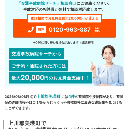
「交通事故病院サーチ」相談窓口
にご連絡ください。
事故対応の相談員が無料で相談対応致します。
電話相談でお見舞金最大20,000円が貰える
0120-963-887
24h
無料
対応
※050に切り替わる場合があります（通話無料）
交通事故病院サーチから
ご予約・通院された方には
20,000
最大
円
のお見舞金支給中！
上川郡美瑛町
4件
2026/08/08時点で
には
の整骨院や接骨院があり、整骨
院の詳細情報や口コミ等からむちうちや腰椎捻挫に最適な通院先を見つける
ことができます。
上川郡美瑛町で