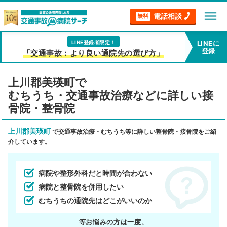
menu
電話相談
無料
LINE登録者限定！
LINEに
登録
「交通事故：より良い通院先の選び方」
上川郡美瑛町で
むちうち・交通事故治療などに詳しい接
骨院・整骨院
上川郡美瑛町
で交通事故治療・むちうち等に詳しい整骨院・接骨院をご紹
介しています。
病院や整形外科だと時間が合わない
病院と整骨院を併用したい
むちうちの通院先はどこがいいのか
等お悩みの方は一度、