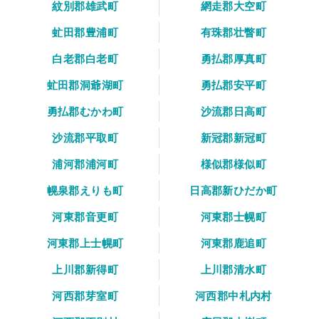
紋別郡雄武町
網走郡大空町
虻田郡豊浦町
有珠郡壮瞥町
白老郡白老町
勇払郡厚真町
虻田郡洞爺湖町
勇払郡安平町
勇払郡むかわ町
沙流郡日高町
沙流郡平取町
新冠郡新冠町
浦河郡浦河町
様似郡様似町
幌泉郡えりも町
日高郡新ひだか町
河東郡音更町
河東郡士幌町
河東郡上士幌町
河東郡鹿追町
上川郡新得町
上川郡清水町
河西郡芽室町
河西郡中札内村