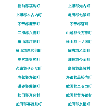
松前郡福島町
上磯郡知内町
上磯郡木古内町
亀田郡七飯町
茅部郡鹿部町
茅部郡森町
二海郡八雲町
山越郡長万部町
檜山郡江差町
檜山郡上ノ国町
檜山郡厚沢部町
爾志郡乙部町
奥尻郡奥尻町
瀬棚郡今金町
久遠郡せたな町
島牧郡島牧村
寿都郡寿都町
寿都郡黒松内町
磯谷郡蘭越町
虻田郡ニセコ町
虻田郡真狩村
虻田郡留寿都村
虻田郡喜茂別町
虻田郡京極町