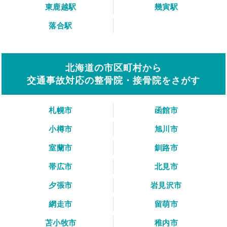
東鹿越駅
幾寅駅
落合駅
北海道の市区町村から
交通事故対応の整骨院・接骨院をさがす
札幌市
函館市
小樽市
旭川市
室蘭市
釧路市
帯広市
北見市
夕張市
岩見沢市
網走市
留萌市
苫小牧市
稚内市