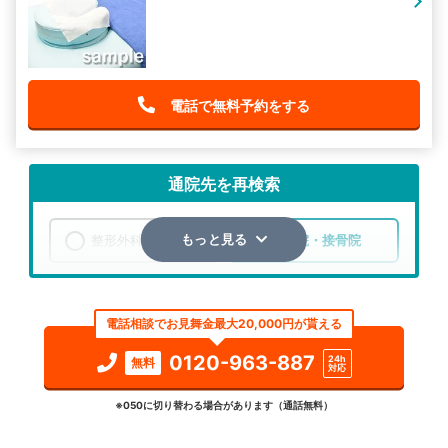
電話で無料予約をする
通院先を再検索
整形外科
整骨院・接骨院
もっと見る
エリア
北海道
空知郡南富良野町
電話相談でお見舞金最大20,000円が貰える
検索する
0120-963-887
24h
無料
対応
詳細条件で絞り込む
※050に切り替わる場合があります（通話無料）
その他の検索方法