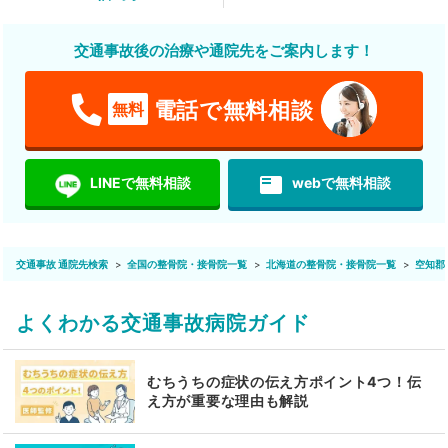
交通事故後の治療や通院先をご案内します！
電話で無料相談
無料
featured_play_list
LINEで無料相談
webで無料相談
交通事故 通院先検索
全国の整骨院・接骨院一覧
北海道の整骨院・接骨院一覧
空知郡
よくわかる交通事故病院ガイド
むちうちの症状の伝え方ポイント4つ！伝
え方が重要な理由も解説