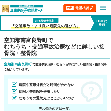
menu
電話相談
無料
LINE登録者限定！
LINEに
登録
「交通事故：より良い通院先の選び方」
空知郡南富良野町で
むちうち・交通事故治療などに詳しい接
骨院・整骨院
空知郡南富良野町
で交通事故治療・むちうち等に詳しい整骨院・接骨院を
ご紹介しています。
病院や整形外科だと時間が合わない
病院と整骨院を併用したい
むちうちの通院先はどこがいいのか
等お悩みの方は一度、