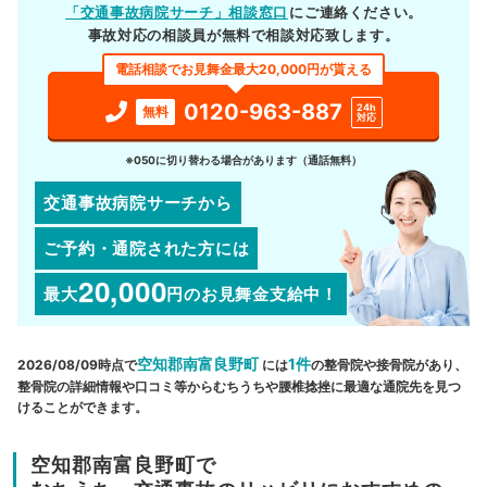
「交通事故病院サーチ」相談窓口
にご連絡ください。
事故対応の相談員が無料で相談対応致します。
電話相談でお見舞金最大20,000円が貰える
0120-963-887
24h
無料
対応
※050に切り替わる場合があります（通話無料）
交通事故病院サーチから
ご予約・通院された方には
20,000
最大
円
のお見舞金支給中！
空知郡南富良野町
1件
2026/08/09時点で
には
の整骨院や接骨院があり、
整骨院の詳細情報や口コミ等からむちうちや腰椎捻挫に最適な通院先を見つ
けることができます。
空知郡南富良野町で