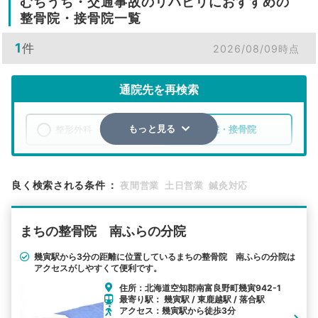
むちうち・交通事故のリハビリにおすすめの
整骨院・接骨院一覧
1
件
2026/08/09時点
通院先を再検索
整形外科
整骨院・接骨院
もっと見る
エリア
北海道
空知郡南富良野町
良く検索される条件
：
夜間営業
土日営業
鍼灸対応
検索する
まちの整骨院 南ふらの分院
詳細条件で絞り込む
幾寅駅から3分の距離に位置しているまちの整骨院 南ふらの分院は
アクセスがしやすくて便利です。
その他の検索方法
住所：北海道空知郡南富良野町幾寅942-1
駅から探す
院名から探す
最寄り駅： 幾寅駅 / 東鹿越駅 / 落合駅
アクセス：幾寅駅から徒歩3分