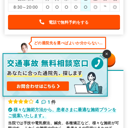
8:30～20:00
○
○
○
○
○
◎
℡
◎
電話で無料予約をする
どの通院先を選べばよいか分からない...
×
そんな時は無料相談窓口へ
整骨院・接骨院
ダイアン鍼灸整骨院
4
1
件
様々な施術方法から、患者さまに最適な施術プランを
ご提案いたします。
当院では手技や電気療法、鍼灸、各種矯正など、様々な施術が可
能です。 これらの施術の中から、患者さまの症状にあわせて、