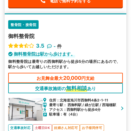
電話で無料予約をする
整骨院・接骨院
御料整骨院
3.5
-
件
御料整骨院は駅から歩けます。
御料整骨院は最寄りの西御料駅から徒歩5分の場所にあるので、
駅から歩いてお越しいただけます。
20,000
お見舞金最大
円支給
無料相談
交通事故施術の
あり
住所：北海道旭川市西御料4条2-1-11
最寄り駅： 西御料駅 / 緑が丘駅 / 西瑞穂駅
アクセス：西御料駅から徒歩4分
駐車場：有（4台）
交通事故対応
土曜日OK
妊婦さん対応可
お子様同伴可