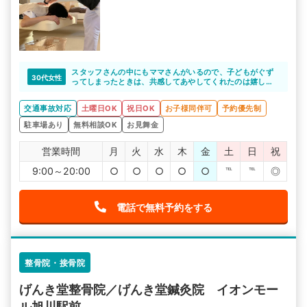
スタッフさんの中にもママさんがいるので、子どもがぐず
30代女性
ってしまったときは、共感してあやしてくれたのは嬉しか
ったです。
子どもも連れてきやすい環境なので、安心して通えてま
交通事故対応
土曜日OK
祝日OK
お子様同伴可
予約優先制
す。
駐車場あり
無料相談OK
お見舞金
営業時間
月
火
水
木
金
土
日
祝
9:00～20:00
○
○
○
○
○
℡
℡
◎
電話で無料予約をする
整骨院・接骨院
げんき堂整骨院／げんき堂鍼灸院 イオンモー
ル旭川駅前