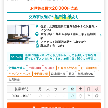
20,000
お見舞金最大
円支給
無料相談
交通事故施術の
あり
住所：北海道旭川市豊岡5条4-2-20 豊岡ハ
イツ102
最寄り駅： 旭川四条駅 / 南永山駅 / 新旭川
駅
アクセス：旭川四条駅から車で4分
駐車場：有（3台）
最初に相談へ乗ってくれた時から、とても優しく丁寧な対
30代女性
応をして下さいました。また、施術も良く聞くので事故後
もかかりつけとして通おうと思います。時間の融通も聞く
し、先生も親しみやすい方なので他の方にもお勧めしまし
交通事故対応
土曜日OK
祝日OK
妊婦さん対応可
お子様同伴可
た。
キッズスペース有
予約優先制
駐車場あり
整体
無料相談OK
お見舞金
営業時間
月
火
水
木
金
土
日
祝
9:00～19:30
○
○
○
○
○
◎
℡
◎