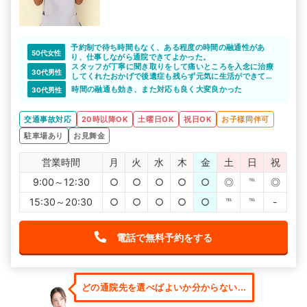
予約制で待ち時間もなく、ある程度の時間の融通性があ
50代女性
り、仕事しながら通院できてよかった。
スタッフが丁寧に聞き取りをして痛いところを入念に治療
30代男性
してくれたおかげで後遺症も残らず元気に生活ができてい
る。
時間の融通も効き、また対応も良く大変良かった
30代男性
交通事故対応
20時以降OK
土曜日OK
祝日OK
お子様同伴可
駐車場あり
お見舞金
営業時間
月
火
水
木
金
土
日
祝
9:00～12:30
○
○
○
○
○
◎
℡
◎
15:30～20:30
○
○
○
○
○
℡
℡
-
電話で無料予約をする
どの通院先を選べばよいか分からない...