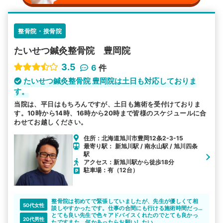
整骨院・接骨院
たいせつ鍼灸整骨院 豊岡院
3.5
6
件
たいせつ鍼灸整骨院 豊岡院は土日も対応しておりま
す。
当院は、平日はもちろんですが、土日も施術を受付けておりま
す。10時から14時、16時から20時まで皆様のスケジュールに合
わせてお越しください。
住所：北海道旭川市豊岡12条2-3-15
最寄り駅： 新旭川駅 / 南永山駅 / 旭川四条
駅
アクセス：新旭川駅から徒歩18分
駐車場：有（12台）
整骨院は初めてで緊張していましたが、先生が優しくて相
50代女性
談しやすかったです。仕事の合間にも行ける施術時間だっ
たので良かった。
とても良い先生で色々アドバイスくれたのでとても良かっ
20代男性
たですまた、何かあったらお願いしたい