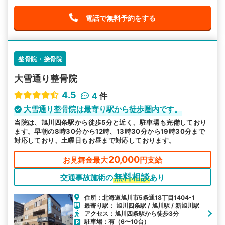
電話で無料予約をする
整骨院・接骨院
大雪通り整骨院
4.5
4
件
大雪通り整骨院は最寄り駅から徒歩圏内です。
当院は、旭川四条駅から徒歩5分と近く、駐車場も完備しており
ます。早朝の8時30分から12時、13時30分から19時30分まで
対応しており、土曜日もお昼まで対応しております。
20,000
お見舞金最大
円支給
無料相談
交通事故施術の
あり
住所：北海道旭川市5条通18丁目1404-1
最寄り駅： 旭川四条駅 / 旭川駅 / 新旭川駅
アクセス：旭川四条駅から徒歩3分
駐車場：有（6〜10台）