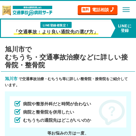
menu
電話相談
無料
LINE登録者限定！
LINEに
登録
「交通事故：より良い通院先の選び方」
旭川市で
むちうち・交通事故治療などに詳しい接
骨院・整骨院
旭川市
で交通事故治療・むちうち等に詳しい整骨院・接骨院をご紹介して
います。
病院や整形外科だと時間が合わない
病院と整骨院を併用したい
むちうちの通院先はどこがいいのか
等お悩みの方は一度、