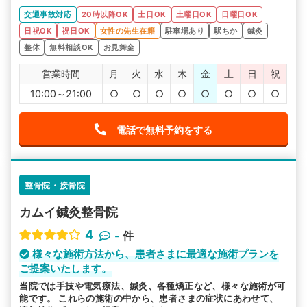
交通事故対応
20時以降OK
土日OK
土曜日OK
日曜日OK
日祝OK
祝日OK
女性の先生在籍
駐車場あり
駅ちか
鍼灸
整体
無料相談OK
お見舞金
営業時間
月
火
水
木
金
土
日
祝
10:00～21:00
○
○
○
○
○
○
○
○
電話で無料予約をする
整骨院・接骨院
カムイ鍼灸整骨院
4
-
件
様々な施術方法から、患者さまに最適な施術プランを
ご提案いたします。
当院では手技や電気療法、鍼灸、各種矯正など、様々な施術が可
能です。 これらの施術の中から、患者さまの症状にあわせて、