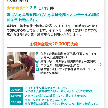
3.5
13
件
げんき堂整骨院／げんき堂鍼灸院 イオンモール旭川駅
前は年中無休です。
当院は、年中無休で施術の対応しております。10時から21時ま
で施術対応をしております。イオンモール内にございますので、
駅から徒歩1分と近く駐車場もご利用いただけます。
20,000
お見舞金最大
円支給
住所：北海道旭川市宮下通7丁目2-5 イオ
ンモール旭川駅前4F
最寄り駅： 旭川駅 / 旭川四条駅 / 神楽岡駅
アクセス：旭川駅から徒歩1分
駐車場：有(イオンお客様駐車スペース、2
時間まで無料）
とても丁寧な対応でよかったです。
30代女性
その後また被害事故にあい、対応がよかったので通院し続
けています。
スタッフの皆さんの対応もよく、通いやすかった。
50代女性
丁寧に対応してくれてよかったです！
20代男性
急な要望にも対応してくれて痛いところも細かく確認して
くれたのでよかったです