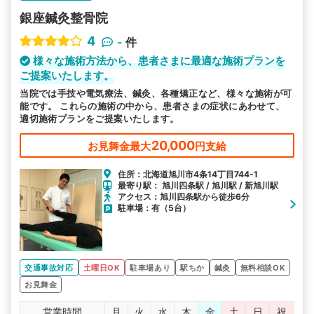
銀座鍼灸整骨院
4
-
件
様々な施術方法から、患者さまに最適な施術プランを
ご提案いたします。
当院では手技や電気療法、鍼灸、各種矯正など、様々な施術が可
能です。 これらの施術の中から、患者さまの症状にあわせて、
適切施術プランをご提案いたします。
20,000
お見舞金最大
円支給
住所：北海道旭川市4条14丁目744-1
最寄り駅： 旭川四条駅 / 旭川駅 / 新旭川駅
アクセス：旭川四条駅から徒歩6分
駐車場：有（5台）
交通事故対応
土曜日OK
駐車場あり
駅ちか
鍼灸
無料相談OK
お見舞金
営業時間
月
火
水
木
金
土
日
祝