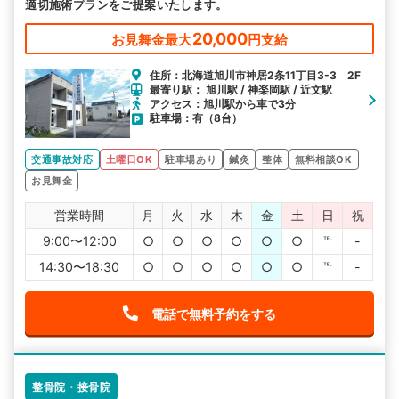
適切施術プランをご提案いたします。
20,000
お見舞金最大
円支給
住所：北海道旭川市神居2条11丁目3-3 2F
最寄り駅： 旭川駅 / 神楽岡駅 / 近文駅
アクセス：旭川駅から車で3分
駐車場：有（8台）
交通事故対応
土曜日OK
駐車場あり
鍼灸
整体
無料相談OK
お見舞金
営業時間
月
火
水
木
金
土
日
祝
9:00〜12:00
○
○
○
○
○
○
℡
-
14:30〜18:30
○
○
○
○
○
○
℡
-
電話で無料予約をする
整骨院・接骨院