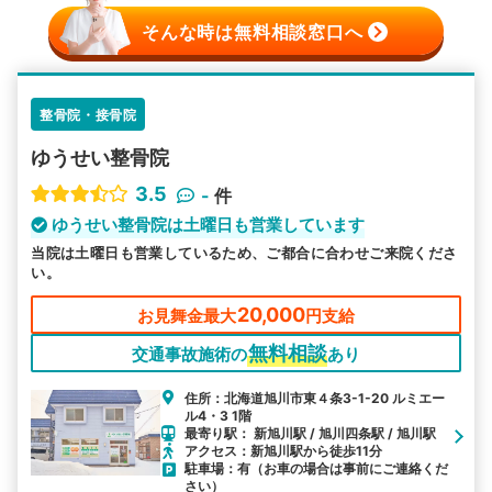
そんな時は無料相談窓口へ
整骨院・接骨院
ゆうせい整骨院
3.5
-
件
ゆうせい整骨院は土曜日も営業しています
当院は土曜日も営業しているため、ご都合に合わせご来院くださ
い。
20,000
お見舞金最大
円支給
無料相談
交通事故施術の
あり
住所：北海道旭川市東４条3-1-20 ルミエー
ル4・3 1階
最寄り駅： 新旭川駅 / 旭川四条駅 / 旭川駅
アクセス：新旭川駅から徒歩11分
駐車場：有（お車の場合は事前にご連絡くだ
さい）