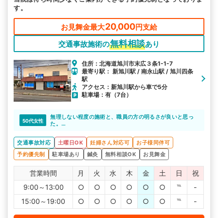
す。
20,000
お見舞金最大
円支給
無料相談
交通事故施術の
あり
住所：北海道旭川市末広３条1-1-7
最寄り駅： 新旭川駅 / 南永山駅 / 旭川四条
駅
アクセス：新旭川駅から車で5分
駐車場：有（7台）
無理しない程度の施術と、職員の方の明るさが良いと思っ
50代女性
た。
どういった動きをすると、何処に痛みが出るのかを説明し
てくれるので、理解出来た。
交通事故対応
土曜日OK
妊婦さん対応可
お子様同伴可
予約優先制
駐車場あり
鍼灸
無料相談OK
お見舞金
営業時間
月
火
水
木
金
土
日
祝
9:00～13:00
○
○
○
○
○
○
℡
-
15:00～19:00
○
○
○
○
○
○
℡
-