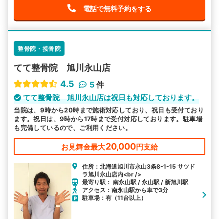
電話で無料予約をする
整骨院・接骨院
てて整骨院 旭川永山店
4.5
5
件
てて整骨院 旭川永山店は祝日も対応しております。
当院は、9時から20時まで施術対応しており、祝日も受付ており
ます。祝日は、9時から17時まで受付対応しております。駐車場
も完備しているので、ご利用ください。
20,000
お見舞金最大
円支給
住所：北海道旭川市永山3条8-1-15 サツド
ラ旭川永山店内<br />
最寄り駅： 南永山駅 / 永山駅 / 新旭川駅
アクセス：南永山駅から車で3分
駐車場：有（11台以上）