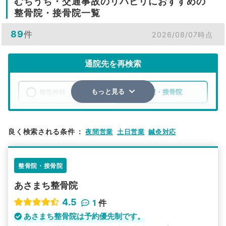
むちうち・交通事故のリハビリにおすすめの
整骨院・接骨院一覧
89
件
2026/08/07時点
通院先を再検索
整形外科
整骨院・接骨院
もっと見る
エリア
北海道
旭川市
良く検索される条件
：
夜間営業
土日営業
鍼灸対応
検索する
整骨院・接骨院
詳細条件で絞り込む
あさまち整骨院
その他の検索方法
4.5
1
件
駅から探す
院名から探す
あさまち整骨院は予約優先制です。