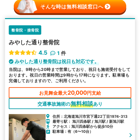
そんな時は無料相談窓口へ
整骨院・接骨院
みやした通り整骨院
4.5
1
件
みやした通り整骨院は祝日も対応です。
当院は、9時から20時まで営業しており、祝日も施術受付をして
おります。祝日の営業時間は9時から17時になります。駐車場も
完備しておりますので、ご利用ください。
20,000
お見舞金最大
円支給
無料相談
交通事故施術の
あり
住所：北海道旭川市宮下通22丁目1974-313
最寄り駅： 旭川四条駅 / 旭川駅 / 新旭川駅
アクセス：旭川四条駅から徒歩10分
駐車場：有（6〜10台）