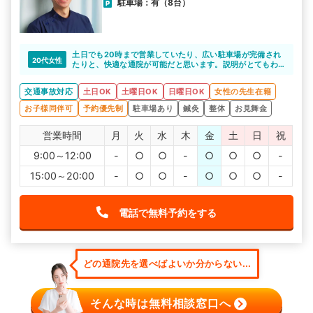
駐車場：有（8台）
土日でも20時まで営業していたり、広い駐車場が完備され
20代女性
たりと、快適な通院が可能だと思います。説明がとてもわ
かりやすいので質問もしやすい環境です。
交通事故対応
土日OK
土曜日OK
日曜日OK
女性の先生在籍
お子様同伴可
予約優先制
駐車場あり
鍼灸
整体
お見舞金
営業時間
月
火
水
木
金
土
日
祝
9:00～12:00
-
○
○
-
○
○
○
-
15:00～20:00
-
○
○
-
○
○
○
-
電話で無料予約をする
どの通院先を選べばよいか分からない...
そんな時は無料相談窓口へ