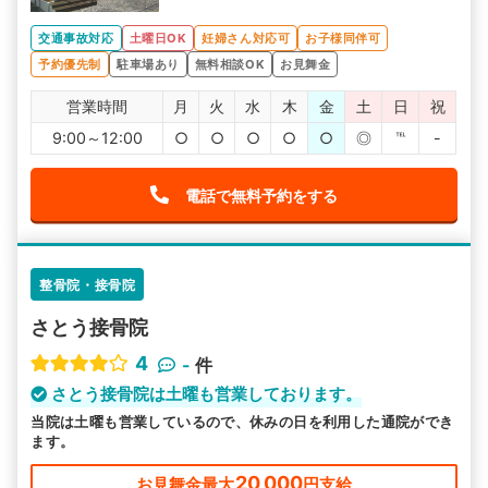
交通事故対応
土曜日OK
妊婦さん対応可
お子様同伴可
予約優先制
駐車場あり
無料相談OK
お見舞金
営業時間
月
火
水
木
金
土
日
祝
9:00～12:00
○
○
○
○
○
◎
℡
-
電話で無料予約をする
整骨院・接骨院
さとう接骨院
4
-
件
さとう接骨院は土曜も営業しております。
当院は土曜も営業しているので、休みの日を利用した通院ができ
ます。
20,000
お見舞金最大
円支給