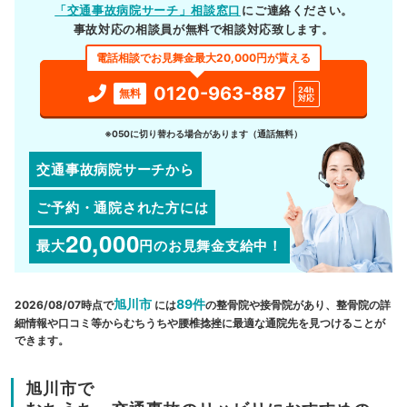
「交通事故病院サーチ」相談窓口
にご連絡ください。
事故対応の相談員が無料で相談対応致します。
電話相談でお見舞金最大20,000円が貰える
0120-963-887
24h
無料
対応
※050に切り替わる場合があります（通話無料）
交通事故病院サーチから
ご予約・通院された方には
20,000
最大
円
のお見舞金支給中！
旭川市
89件
2026/08/07時点で
には
の整骨院や接骨院があり、整骨院の詳
細情報や口コミ等からむちうちや腰椎捻挫に最適な通院先を見つけることが
できます。
旭川市で