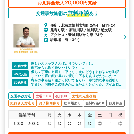
20,000
お見舞金最大
円支給
無料相談
交通事故施術の
あり
住所：北海道旭川市旭町2条4丁目11-24
最寄り駅： 新旭川駅 / 旭川駅 / 近文駅
アクセス：新旭川駅から車で4分
駐車場：有（3台）
優しいスタッフさんばかりでいいですし、
20代女性
自宅からも近く通いやすいです！
教えて下さりありがとうございます
優しく丁寧に対応して下さり、次にどうすればよいか動揺
40代女性
している私に紙に書いて渡して下さりありがたかったで
痛みの事も色々細かく聞いてもらい、専門的な事も説明し
す。娘が言うには優しくて親切で施術されると楽になった
50代男性
て貰い、何故そこの痛みが出るかよく分かった。タイムロ
そうです。
ス無く終わる時と、患者数により結構時間かかる時がある
交通事故対応
土曜日OK
祝日OK
女性の先生在籍
妊婦さん対応可
お子様同伴可
駐車場あり
無料相談OK
お見舞金
営業時間
月
火
水
木
金
土
日
祝
9:00～20:00
○
○
○
○
○
◎
℡
◎