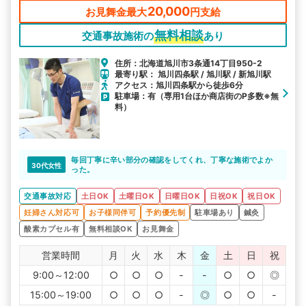
20,000
お見舞金最大
円支給
無料相談
交通事故施術の
あり
住所：北海道旭川市3条通14丁目950-2
最寄り駅： 旭川四条駅 / 旭川駅 / 新旭川駅
アクセス：旭川四条駅から徒歩6分
駐車場：有（専用1台ほか商店街のP多数※無
料）
毎回丁寧に辛い部分の確認をしてくれ、丁寧な施術でよか
30代女性
った。
交通事故対応
土日OK
土曜日OK
日曜日OK
日祝OK
祝日OK
妊婦さん対応可
お子様同伴可
予約優先制
駐車場あり
鍼灸
酸素カプセル有
無料相談OK
お見舞金
営業時間
月
火
水
木
金
土
日
祝
9:00～12:00
○
○
○
-
-
○
○
◎
15:00～19:00
○
○
○
-
◎
○
○
-