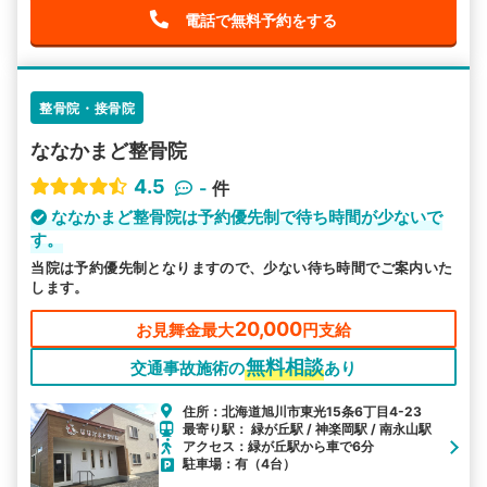
電話で無料予約をする
整骨院・接骨院
ななかまど整骨院
4.5
-
件
ななかまど整骨院は予約優先制で待ち時間が少ないで
す。
当院は予約優先制となりますので、少ない待ち時間でご案内いた
します。
20,000
お見舞金最大
円支給
無料相談
交通事故施術の
あり
住所：北海道旭川市東光15条6丁目4-23
最寄り駅： 緑が丘駅 / 神楽岡駅 / 南永山駅
アクセス：緑が丘駅から車で6分
駐車場：有（4台）