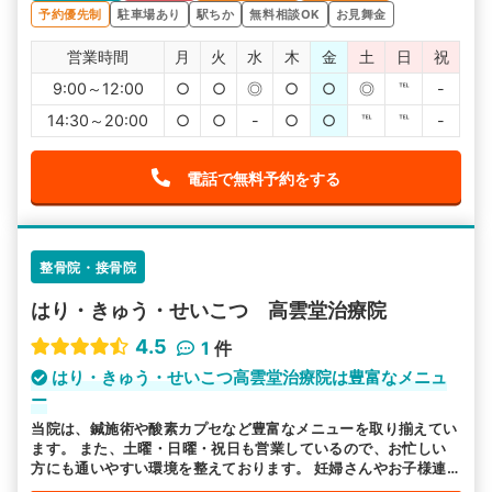
予約優先制
駐車場あり
駅ちか
無料相談OK
お見舞金
営業時間
月
火
水
木
金
土
日
祝
9:00～12:00
○
○
◎
○
○
◎
℡
-
14:30～20:00
○
○
-
○
○
℡
℡
-
電話で無料予約をする
整骨院・接骨院
はり・きゅう・せいこつ 高雲堂治療院
4.5
1
件
はり・きゅう・せいこつ高雲堂治療院は豊富なメニュ
ー
当院は、鍼施術や酸素カプセなど豊富なメニューを取り揃えてい
ます。 また、土曜・日曜・祝日も営業しているので、お忙しい
方にも通いやすい環境を整えております。 妊婦さんやお子様連
れの方もお越し頂けますので、お気軽にお越しください。