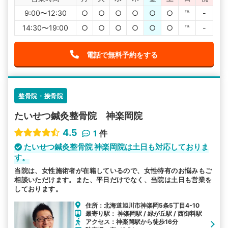
9:00〜12:30
○
○
○
○
○
○
℡
-
14:30〜19:00
○
○
○
○
○
○
℡
-
電話で無料予約をする
整骨院・接骨院
たいせつ鍼灸整骨院 神楽岡院
4.5
1
件
たいせつ鍼灸整骨院 神楽岡院は土日も対応しておりま
す。
当院は、女性施術者が在籍しているので、女性特有のお悩みもご
相談いただけます。また、平日だけでなく、当院は土日も営業を
しております。
住所：北海道旭川市神楽岡5条5丁目4-10
最寄り駅： 神楽岡駅 / 緑が丘駅 / 西御料駅
アクセス：神楽岡駅から徒歩16分