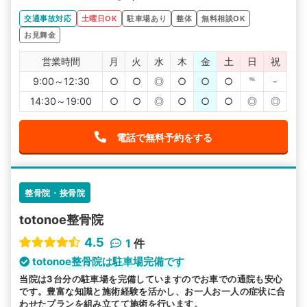
交通事故対応
土曜日OK
駐車場あり
整体
無料相談OK
お見舞金
営業時間
月
火
水
木
金
土
日
祝
9:00～12:30
○
○
◎
○
○
○
℡
-
14:30～19:00
○
○
◎
○
○
○
◎
◎
電話で無料予約をする
整骨院・接骨院
totonoe整骨院
4.5
1
件
totonoe整骨院は駐車場完備です
当院は3台分の駐車場を完備していますのでお車での通院も安心
です。豊富な知識と施術経験を活かし、お一人お一人の症状に合
わせたプランを組み立てて施術を行います。