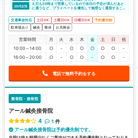
土日も20時まで営業しているので休日の予定が済んだあと
20代女性
に通うなど、プライベートを優先して無理なく通院するこ
とができます。
交通事故対応
土日OK
土曜日OK
日曜日OK
予約優先制
駐車場あり
鍼灸
整体
お見舞金
営業時間
月
火
水
木
金
土
日
祝
10:00～14:00
○
-
○
○
◎
○
○
-
16:00～20:00
○
-
○
○
-
○
○
-
電話で無料予約をする
整骨院・接骨院
アール鍼灸接骨院
4
1
件
アール鍼灸接骨院は予約優先制です。
当院は待ち時間少なくご案内ができる予約優先制となっておりま