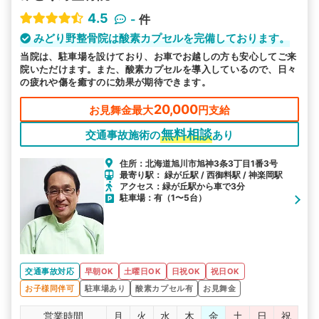
4.5
-
件
みどり野整骨院は酸素カプセルを完備しております。
当院は、駐車場を設けており、お車でお越しの方も安心してご来
院いただけます。また、酸素カプセルを導入しているので、日々
の疲れや傷を癒すのに効果が期待できます。
20,000
お見舞金最大
円支給
無料相談
交通事故施術の
あり
住所：北海道旭川市旭神3条3丁目1番3号
最寄り駅： 緑が丘駅 / 西御料駅 / 神楽岡駅
アクセス：緑が丘駅から車で3分
駐車場：有（1〜5台）
交通事故対応
早朝OK
土曜日OK
日祝OK
祝日OK
お子様同伴可
駐車場あり
酸素カプセル有
お見舞金
営業時間
月
火
水
木
金
土
日
祝