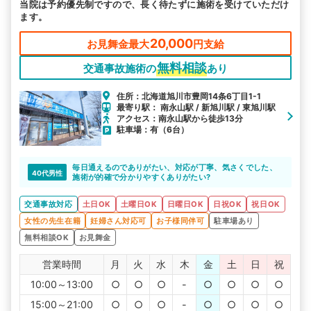
当院は予約優先制ですので、長く待たずに施術を受けていただけ
ます。
20,000
お見舞金最大
円支給
無料相談
交通事故施術の
あり
住所：北海道旭川市豊岡14条6丁目1-1
最寄り駅： 南永山駅 / 新旭川駅 / 東旭川駅
アクセス：南永山駅から徒歩13分
駐車場：有（6台）
毎日通えるのでありがたい、対応が丁寧、気さくでした、
40代男性
施術が的確で分かりやすくありがたい?
交通事故対応
土日OK
土曜日OK
日曜日OK
日祝OK
祝日OK
女性の先生在籍
妊婦さん対応可
お子様同伴可
駐車場あり
無料相談OK
お見舞金
営業時間
月
火
水
木
金
土
日
祝
10:00～13:00
○
○
○
-
○
○
○
○
15:00～21:00
○
○
○
-
○
○
○
○