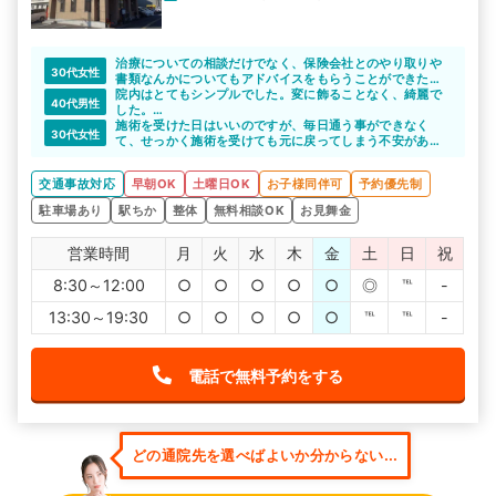
治療についての相談だけでなく、保険会社とのやり取りや
30代女性
書類なんかについてもアドバイスをもらうことができたの
で、安心して治療に取り掛かれたかなと思います。
院内はとてもシンプルでした。変に飾ることなく、綺麗で
40代男性
おかげさまで体調も良くなりました。
した。
交通事故にも詳しくて毎回しっかり施術してくれます。
施術を受けた日はいいのですが、毎日通う事ができなく
30代女性
て、せっかく施術を受けても元に戻ってしまう不安があり
ました。
大雪通り整骨院では、通院できない期間の家での過ごし方
交通事故対応
早朝OK
土曜日OK
お子様同伴可
予約優先制
を教えてくれました。
駐車場あり
駅ちか
整体
無料相談OK
お見舞金
営業時間
月
火
水
木
金
土
日
祝
8:30～12:00
○
○
○
○
○
◎
℡
-
13:30～19:30
○
○
○
○
○
℡
℡
-
電話で無料予約をする
どの通院先を選べばよいか分からない...