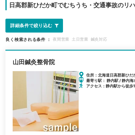
日高郡新ひだか町で
むちうち・交通事故のリ
詳細条件で絞り込む
良く検索される条件
：
夜間営業
土日営業
鍼灸対応
山田鍼灸整骨院
住所：北海道日高郡新ひだか
最寄り駅： 静内駅 / 静内海
アクセス：静内駅から徒歩1