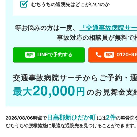
むちうちの通院先はどこがいいのか
等お悩みの方は一度、
「交通事故病院サ
事故対応の相談員が無料で
LINEで予約する
0120-9
無料
無料
交通事故病院サーチから
ご予約・
20,000
最大
円
のお見舞金支
日高郡新ひだか町
2件
2026/08/06時点で
には
の整骨院
むちうちや腰椎捻挫に最適な通院先を見つけることができます