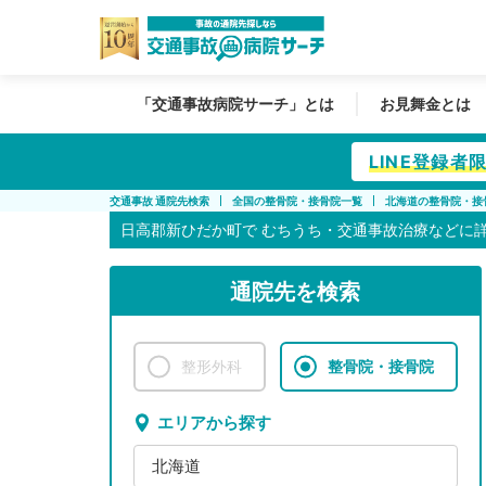
「交通事故病院サーチ」とは
お見舞金とは
LINE登録
交通事故 通院先検索
全国の整骨院・接骨院一覧
北海道の整骨院・接
日高郡新ひだか町で
むちうち・交通事故治療などに
通院先を検索
整形外科
整骨院・接骨院
エリアから探す
北海道