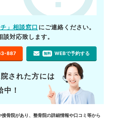
ーチ」相談窓口
にご連絡ください。
相談対応致します。
63-887
WEBで予約する
無料
通院された方には
給中！
や接骨院があり、整骨院の詳細情報や口コミ等から
。