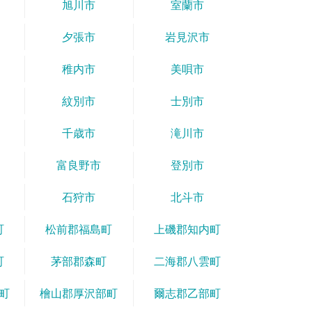
旭川市
室蘭市
夕張市
岩見沢市
稚内市
美唄市
紋別市
士別市
千歳市
滝川市
富良野市
登別市
石狩市
北斗市
町
松前郡福島町
上磯郡知内町
町
茅部郡森町
二海郡八雲町
町
檜山郡厚沢部町
爾志郡乙部町