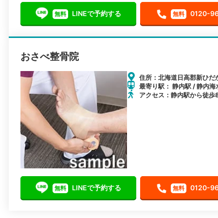
LINEで予約する
0120-9
無料
無料
おさべ整骨院
住所：北海道日高郡新ひだか町
最寄り駅： 静内駅 / 静内海
アクセス：静内駅から徒歩
LINEで予約する
0120-9
無料
無料