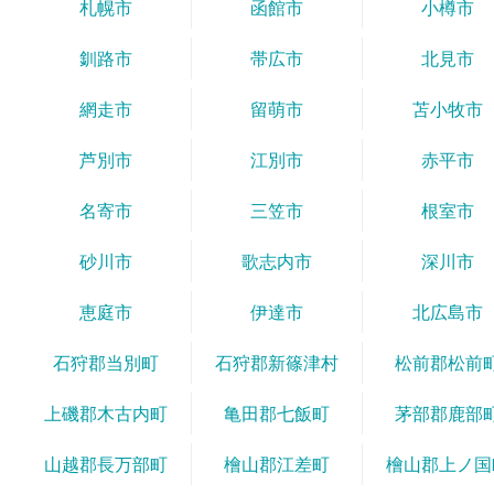
札幌市
函館市
小樽市
釧路市
帯広市
北見市
網走市
留萌市
苫小牧市
芦別市
江別市
赤平市
名寄市
三笠市
根室市
砂川市
歌志内市
深川市
恵庭市
伊達市
北広島市
石狩郡当別町
石狩郡新篠津村
松前郡松前
上磯郡木古内町
亀田郡七飯町
茅部郡鹿部
山越郡長万部町
檜山郡江差町
檜山郡上ノ国