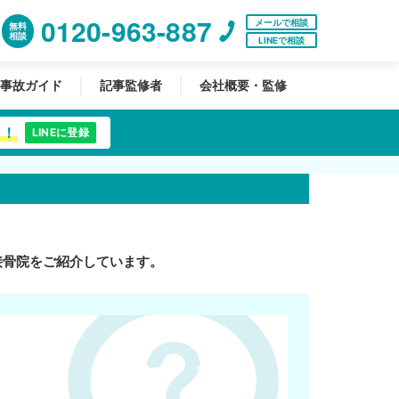
0120-963-887
メールで相談
無料
相談
LINEで相談
事故ガイド
記事監修者
会社概要・監修
中！
LINEに登録
接骨院をご紹介しています。