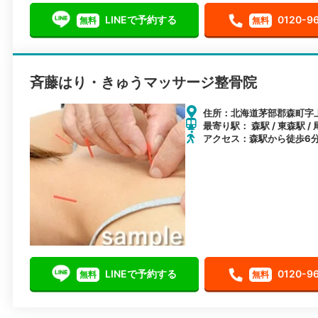
LINEで予約する
0120-9
無料
無料
斉藤はり・きゅうマッサージ整骨院
住所：北海道茅部郡森町字上
最寄り駅： 森駅 / 東森駅 /
アクセス：森駅から徒歩6
LINEで予約する
0120-9
無料
無料