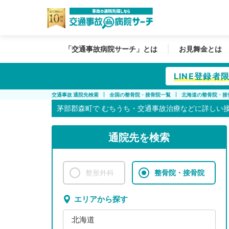
「交通事故病院サーチ」とは
お見舞金とは
LINE登録
交通事故 通院先検索
全国の整骨院・接骨院一覧
北海道の整骨院・接
茅部郡森町で
むちうち・交通事故治療などに詳しい
通院先を検索
整形外科
整骨院・接骨院
エリアから探す
北海道