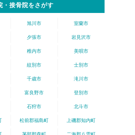
院・接骨院をさがす
旭川市
室蘭市
夕張市
岩見沢市
稚内市
美唄市
紋別市
士別市
千歳市
滝川市
富良野市
登別市
石狩市
北斗市
町
松前郡福島町
上磯郡知内町
町
茅部郡森町
二海郡八雲町