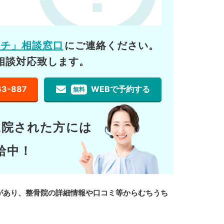
ーチ」相談窓口
にご連絡ください。
相談対応致します。
63-887
WEBで予約する
無料
通院された方には
給中！
があり、整骨院の詳細情報や口コミ等からむちうち