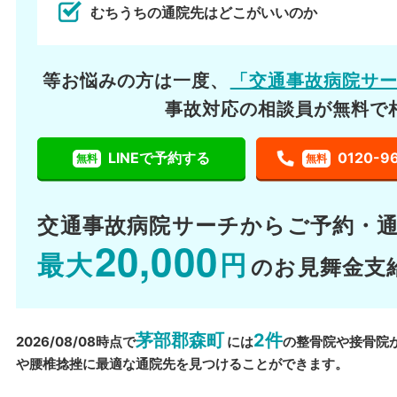
むちうちの通院先はどこがいいのか
等お悩みの方は一度、
「交通事故病院サ
事故対応の相談員が無料で
LINEで予約する
0120-9
無料
無料
交通事故病院サーチから
ご予約・
20,000
最大
円
のお見舞金支
茅部郡森町
2件
2026/08/08時点で
には
の整骨院や接骨院
や腰椎捻挫に最適な通院先を見つけることができます。