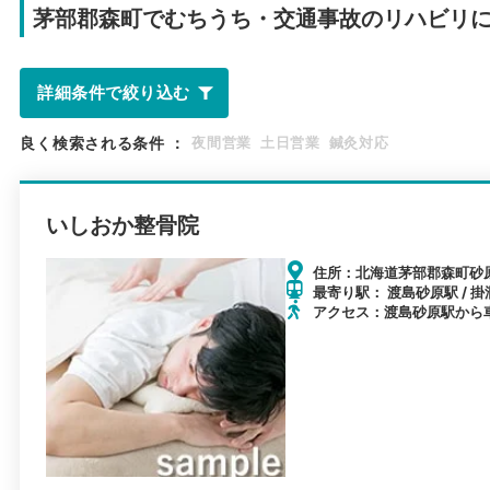
茅部郡森町で
むちうち・交通事故のリハビリ
詳細条件で絞り込む
良く検索される条件
：
夜間営業
土日営業
鍼灸対応
いしおか整骨院
住所：北海道茅部郡森町砂原
最寄り駅： 渡島砂原駅 / 掛
アクセス：渡島砂原駅から