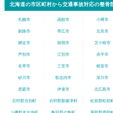
北海道の市区町村から
交通事故対応の整骨
札幌市
函館市
小樽市
釧路市
帯広市
北見市
網走市
留萌市
苫小牧市
芦別市
江別市
赤平市
名寄市
三笠市
根室市
砂川市
歌志内市
深川市
恵庭市
伊達市
北広島市
石狩郡当別町
石狩郡新篠津村
松前郡松前
上磯郡木古内町
亀田郡七飯町
茅部郡鹿部