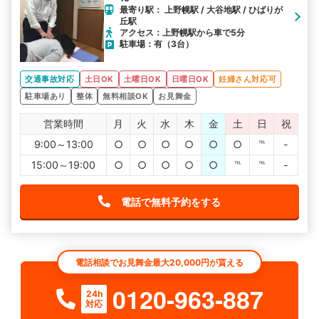
最寄り駅： 上野幌駅 / 大谷地駅 / ひばりが
丘駅
アクセス：上野幌駅から車で5分
駐車場：有（3台）
交通事故対応
土日OK
土曜日OK
日曜日OK
妊婦さん対応可
駐車場あり
整体
無料相談OK
お見舞金
営業時間
月
火
水
木
金
土
日
祝
9:00～13:00
○
○
○
○
○
○
℡
-
15:00～19:00
○
○
○
○
○
℡
℡
-
電話で無料予約をする
電話相談でお見舞金最大20,000円が貰える
0120-963-887
24h
対応