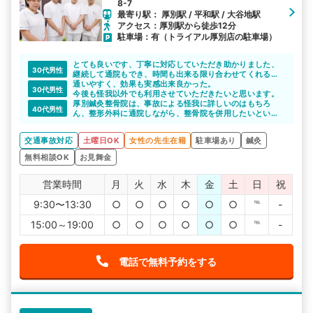
8-7
最寄り駅： 厚別駅 / 平和駅 / 大谷地駅
アクセス：厚別駅から徒歩12分
駐車場：有（トライアル厚別店の駐車場）
とても良いです、丁寧に対応していただき助かりました、
30代男性
継続して通院もでき、時間も出来る限り合わせてくれるの
で助かってます。
通いやすく、効果も実感出来良かった。
30代男性
今後も怪我以外でも利用させていただきたいと思います。
厚別鍼灸整骨院は、事故による怪我に詳しいのはもちろ
40代男性
ん、整形外科に通院しながら、整骨院を併用したいという
相談も乗ってくれるそうです。
迷っている方は相談しやすいと思います。
交通事故対応
土曜日OK
女性の先生在籍
駐車場あり
鍼灸
無料相談OK
お見舞金
営業時間
月
火
水
木
金
土
日
祝
9:30〜13:30
○
○
○
○
○
○
℡
-
15:00～19:00
○
○
○
○
○
○
℡
-
電話で無料予約をする