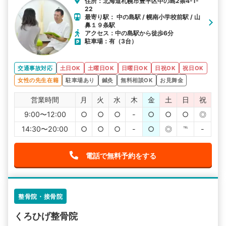
住所：北海道札幌市豊平区中の島2条4-1-
22
最寄り駅： 中の島駅 / 幌南小学校前駅 / 山
鼻１９条駅
アクセス：中の島駅から徒歩6分
駐車場：有（3台）
交通事故対応
土日OK
土曜日OK
日曜日OK
日祝OK
祝日OK
女性の先生在籍
駐車場あり
鍼灸
無料相談OK
お見舞金
営業時間
月
火
水
木
金
土
日
祝
9:00〜12:00
○
○
○
-
○
○
○
◎
14:30〜20:00
○
○
○
-
○
◎
℡
-
電話で無料予約をする
整骨院・接骨院
くろひげ整骨院