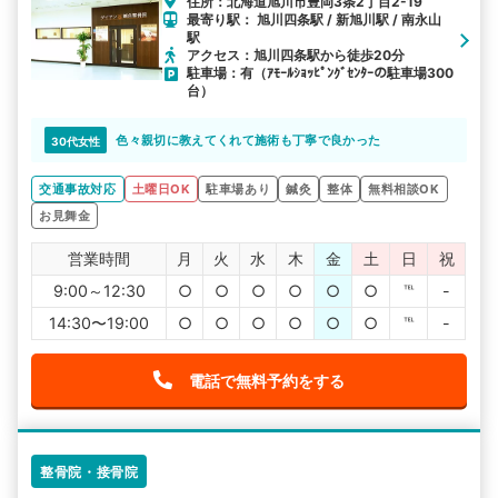
住所：北海道旭川市豊岡3条2丁目2-19
最寄り駅： 旭川四条駅 / 新旭川駅 / 南永山
駅
アクセス：旭川四条駅から徒歩20分
駐車場：有（ｱﾓｰﾙｼｮｯﾋﾟﾝｸﾞｾﾝﾀｰの駐車場300
台）
色々親切に教えてくれて施術も丁寧で良かった
30代女性
交通事故対応
土曜日OK
駐車場あり
鍼灸
整体
無料相談OK
お見舞金
営業時間
月
火
水
木
金
土
日
祝
9:00～12:30
○
○
○
○
○
○
℡
-
14:30〜19:00
○
○
○
○
○
○
℡
-
電話で無料予約をする
整骨院・接骨院