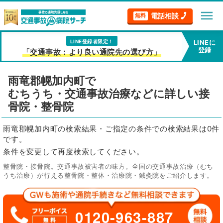
menu
電話相談
無料
LINE登録者限定！
LINEに
登録
「交通事故：より良い通院先の選び方」
雨竜郡幌加内町で
むちうち・交通事故治療などに詳しい接
骨院・整骨院
雨竜郡幌加内町の検索結果・ご指定の条件での検索結果は0件
です。
条件を変更して再度検索してください。
整骨院・接骨院。交通事故被害者の味方。全国の交通事故治療（むち
うち治療）が行える整骨院・整体・治療院・鍼灸院をご紹介します。
0120-963-887