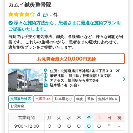
カムイ鍼灸整骨院
4
-
件
様々な施術方法から、患者さまに最適な施術プランを
ご提案いたします。
当院では手技や電気療法、鍼灸、各種矯正など、様々な施術が可
能です。 これらの施術の中から、患者さまの症状にあわせて、
適切施術プランをご提案いたします。
20,000
お見舞金最大
円支給
住所：北海道旭川市神居2条11丁目3-3 2F
最寄り駅： 旭川駅 / 神楽岡駅 / 近文駅
アクセス：旭川駅から車で3分
駐車場：有（8台）
交通事故対応
土曜日OK
駐車場あり
鍼灸
整体
無料相談OK
お見舞金
営業時間
月
火
水
木
金
土
日
祝
9:00〜12:00
○
○
○
○
○
○
℡
-