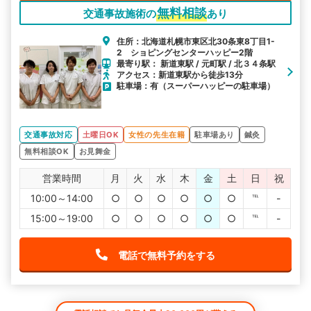
無料相談
交通事故施術の
あり
住所：北海道札幌市東区北30条東8丁目1-
2 ショピングセンターハッピー2階
最寄り駅： 新道東駅 / 元町駅 / 北３４条駅
アクセス：新道東駅から徒歩13分
駐車場：有（スーパーハッピーの駐車場）
交通事故対応
土曜日OK
女性の先生在籍
駐車場あり
鍼灸
無料相談OK
お見舞金
営業時間
月
火
水
木
金
土
日
祝
10:00～14:00
○
○
○
○
○
○
℡
-
15:00～19:00
○
○
○
○
○
○
℡
-
電話で無料予約をする