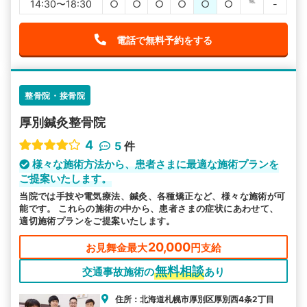
14:30〜18:30
○
○
○
○
○
○
℡
-
電話で無料予約をする
整骨院・接骨院
厚別鍼灸整骨院
4
5
件
様々な施術方法から、患者さまに最適な施術プランを
ご提案いたします。
当院では手技や電気療法、鍼灸、各種矯正など、様々な施術が可
能です。 これらの施術の中から、患者さまの症状にあわせて、
適切施術プランをご提案いたします。
20,000
お見舞金最大
円支給
無料相談
交通事故施術の
あり
住所：北海道札幌市厚別区厚別西4条2丁目