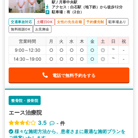
駅 / 月寒中央駅
アクセス：白石駅（地下鉄）から徒歩12分
駐車場：有（2台）
交通事故対応
土曜日OK
女性の先生在籍
予約優先制
駐車場あり
無料相談OK
お見舞金
営業時間
月
火
水
木
金
土
日
祝
9:00～12:30
○
○
○
○
○
◎
℡
-
14:30～19:00
○
○
○
○
○
◎
℡
-
電話で無料予約をする
整骨院・接骨院
エース治療院
3.5
-
件
様々な施術方法から、患者さまに最適な施術プランを
ご提案いたします。