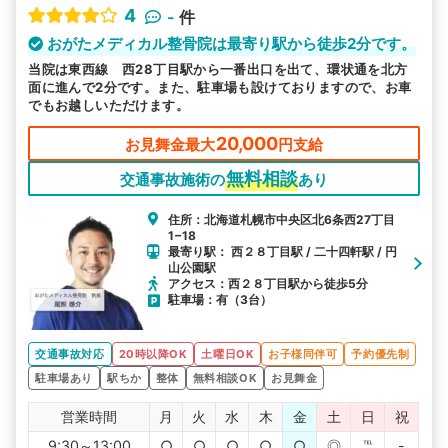
4
-
件
おがたメディカル整骨院は最寄り駅から徒歩2分です。
当院は東西線 西28丁目駅から一番出口を出て、環状通を北方
面に進んで2分です。また、駐車場も設けておりますので、お車
でもお越しいただけます。
20,000
お見舞金最大
円支給
無料相談
交通事故施術の
あり
住所：北海道札幌市中央区北6条西27丁目
1−18
最寄り駅： 西２８丁目駅 / 二十四軒駅 / 円
山公園駅
アクセス：西２８丁目駅から徒歩5分
駐車場：有（3台）
交通事故対応
20時以降OK
土曜日OK
お子様同伴可
予約優先制
駐車場あり
駅ちか
整体
無料相談OK
お見舞金
営業時間
月
火
水
木
金
土
日
祝
9:30～13:00
○
○
○
○
○
◎
℡
-