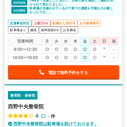
19時まで営業しているので、仕事の後も通院して施術が受
30代女性
けられて助かりました。
継続的な通院も問題ないと思えます。
駐車場が完備されているので車での通院も可能なのが嬉し
30代男性
かったです。
土曜も18時まで営業しているのもさらに嬉しいポイントで
した。
交通事故対応
土曜日OK
妊婦さん対応可
お子様同伴可
駐車場あり
鍼灸
無料相談OK
お見舞金
営業時間
月
火
水
木
金
土
日
祝
9:00〜12:30
○
○
○
○
○
○
℡
-
14:00〜19:00
○
○
○
◎
○
◎
℡
-
電話で無料予約をする
整骨院・接骨院
西野中央整骨院
4
-
件
西野中央整骨院は駐車場を設けております。