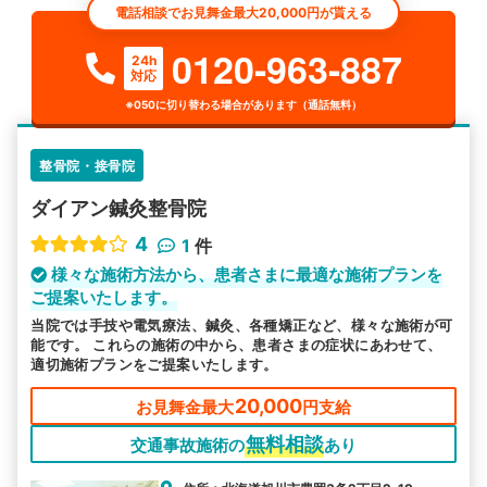
電話相談でお見舞金最大20,000円が貰える
0120-963-887
24h
対応
※050に切り替わる場合があります（通話無料）
整骨院・接骨院
ダイアン鍼灸整骨院
4
1
件
様々な施術方法から、患者さまに最適な施術プランを
ご提案いたします。
当院では手技や電気療法、鍼灸、各種矯正など、様々な施術が可
能です。 これらの施術の中から、患者さまの症状にあわせて、
適切施術プランをご提案いたします。
20,000
お見舞金最大
円支給
無料相談
交通事故施術の
あり