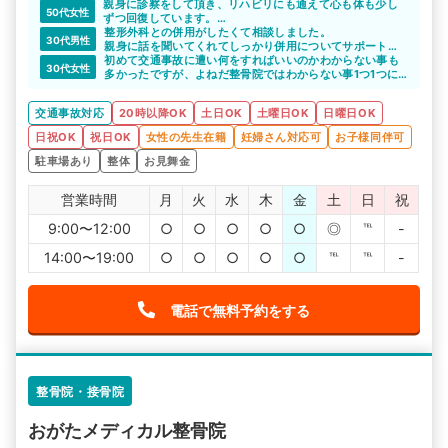
親身に診察をして頂き、リハビリにも通えて心も体も少し
50代女性
ずつ回復しています。
大変満足しています。
整形外科との併用がしたくて相談しました。
30代男性
親身に話を聞いてくれてしっかり併用についてサポートし
てもらえました。
初めて交通事故に遭い何をすればいいのかわからない事も
30代女性
多かったですが、よねだ整骨院ではわからない事1つ1つに
対して丁寧に答えてくれました。
施術も痛いのが苦手と伝えるとやさしく対応してくれてリ
交通事故対応
20時以降OK
土日OK
土曜日OK
日曜日OK
ラックスしながら通院する事ができました。
日祝OK
祝日OK
女性の先生在籍
妊婦さん対応可
お子様同伴可
駐車場あり
整体
お見舞金
営業時間
月
火
水
木
金
土
日
祝
9:00〜12:00
○
○
○
○
○
◎
℡
-
14:00〜19:00
○
○
○
○
○
℡
℡
-
電話で無料予約をする
整骨院・接骨院
おがたメディカル整骨院