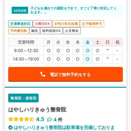
子どもを連れての通院もできて、すごく丁寧に対応してく
30代女性
れます。
アットホームな整骨院で通いやすいですね。
交通事故対応
土曜日OK
女性の先生在籍
お子様同伴可
予約優先制
鍼灸
無料相談OK
お見舞金
営業時間
月
火
水
木
金
土
日
祝
9:00～12:30
○
○
○
○
○
○
℡
-
14:30～19:00
○
○
○
○
○
○
℡
-
電話で無料予約をする
整骨院・接骨院
はやしハリきゅう整骨院
4.5
4
件
はやしハリきゅう整骨院は駐車場を完備しておりま