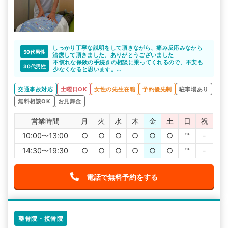
しっかり丁寧な説明をして頂きながら、痛み反応みなから
50代男性
治療して頂きました。ありがとうございました
不慣れな保険の手続きの相談に乗ってくれるので、不安も
30代男性
少なくなると思います。
むち打ちの症状に詳しい整骨院なので、安心してお任せで
きますよね。
交通事故対応
土曜日OK
女性の先生在籍
予約優先制
駐車場あり
無料相談OK
お見舞金
営業時間
月
火
水
木
金
土
日
祝
10:00〜13:00
○
○
○
○
○
○
℡
-
14:30〜19:30
○
○
○
○
○
○
℡
-
電話で無料予約をする
整骨院・接骨院