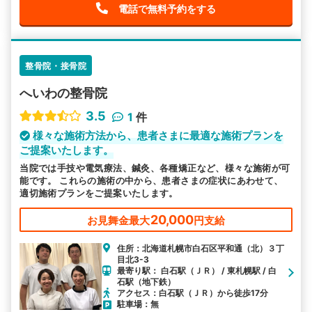
電話で無料予約をする
整骨院・接骨院
へいわの整骨院
3.5
1
件
様々な施術方法から、患者さまに最適な施術プランを
ご提案いたします。
当院では手技や電気療法、鍼灸、各種矯正など、様々な施術が可
能です。 これらの施術の中から、患者さまの症状にあわせて、
適切施術プランをご提案いたします。
20,000
お見舞金最大
円支給
住所：北海道札幌市白石区平和通（北）３丁
目北3-3
最寄り駅： 白石駅（ＪＲ） / 東札幌駅 / 白
石駅（地下鉄）
アクセス：白石駅（ＪＲ）から徒歩17分
駐車場：無