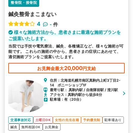
整骨院・接骨院
鍼灸整骨まこまない
4
-
件
様々な施術方法から、患者さまに最適な施術プランを
ご提案いたします。
当院では手技や電気療法、鍼灸、各種矯正など、様々な施術が可
能です。 これらの施術の中から、患者さまの症状にあわせて、
適切施術プランをご提案いたします。
20,000
お見舞金最大
円支給
住所：北海道札幌市南区真駒内上町3丁目2-
14 ポニーショップ1F
最寄り駅： 真駒内駅 / 自衛隊前駅 / 澄川駅
アクセス：真駒内駅から徒歩8分
駐車場：有（20台）
交通事故対応
土曜日OK
女性の先生在籍
予約優先制
駐車場あり
鍼灸
無料相談OK
お見舞金