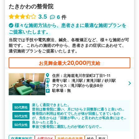
たきかわの整骨院
3.5
6
件
様々な施術方法から、患者さまに最適な施術プランを
ご提案いたします。
当院では手技や電気療法、鍼灸、各種矯正など、様々な施術が可
能です。 これらの施術の中から、患者さまの症状にあわせて、
適切施術プランをご提案いたします。
20,000
お見舞金最大
円支給
住所：北海道滝川市栄町2丁目1-11
最寄り駅： 滝川駅 / 東滝川駅 / 砂川駅
アクセス：滝川駅から徒歩8分
駐車場：無
楽しく通院できました。
50代男性
普段は整骨院に通い、月に1から２回整形に通うと良いので
は。
整骨院の利用は初めてでしたが体が回復してきているの
50代女性
が、先生からは「回復が早い」と言われたが私自身にはそ
こまでの回復力がいまいちよく分からなかった。ただ、先
良かったと思う。
50代女性
生はとても親身に話しを聞いて下さり共感して下さり心が
事故で接骨院に通院したのが初めてなので
軽くなりました。
比べる対象が分からないので治療が良いのか良く分からな
いが 施術で楽になったのはある。
交通事故対応
土曜日OK
女性の先生在籍
鍼灸
整体