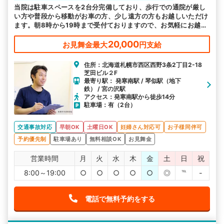
当院は駐車スペースを2台分完備しており、歩行での通院が厳し
い方や普段から移動がお車の方、少し遠方の方もお越しいただけ
ます。朝8時から19時まで受付ておりますので、お気軽にお越し
ください。
20,000
お見舞金最大
円支給
住所：北海道札幌市西区西野3条2丁目2-18
芝田ビル２F
最寄り駅： 発寒南駅 / 琴似駅（地下
鉄） / 宮の沢駅
アクセス：発寒南駅から徒歩14分
駐車場：有（2台）
交通事故対応
早朝OK
土曜日OK
妊婦さん対応可
お子様同伴可
予約優先制
駐車場あり
無料相談OK
お見舞金
営業時間
月
火
水
木
金
土
日
祝
8:00～19:00
○
○
○
○
○
◎
℡
-
電話で無料予約をする