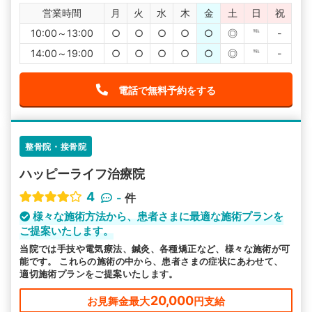
営業時間
月
火
水
木
金
土
日
祝
10:00～13:00
○
○
○
○
○
◎
℡
-
14:00～19:00
○
○
○
○
○
◎
℡
-
電話で無料予約をする
整骨院・接骨院
ハッピーライフ治療院
4
-
件
様々な施術方法から、患者さまに最適な施術プランを
ご提案いたします。
当院では手技や電気療法、鍼灸、各種矯正など、様々な施術が可
能です。 これらの施術の中から、患者さまの症状にあわせて、
適切施術プランをご提案いたします。
20,000
お見舞金最大
円支給