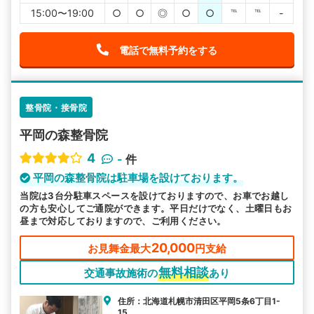
15:00〜19:00
○
○
◎
○
○
℡
℡
-
電話で無料予約をする
整骨院・接骨院
平岡の森整骨院
4
-
件
平岡の森整骨院は駐車場を設けております。
当院は3台分駐車スペースを設けておりますので、お車でお越し
の方も安心してご通院ができます。平日だけでなく、土曜日もお
昼まで対応しておりますので、ご利用ください。
20,000
お見舞金最大
円支給
無料相談
交通事故施術の
あり
住所：北海道札幌市清田区平岡5条6丁目1-
15