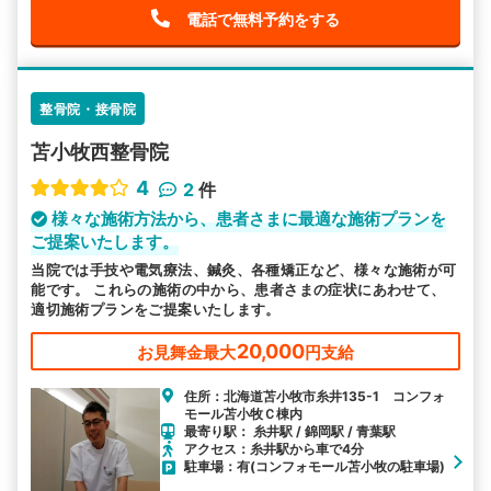
電話で無料予約をする
整骨院・接骨院
苫小牧西整骨院
4
2
件
様々な施術方法から、患者さまに最適な施術プランを
ご提案いたします。
当院では手技や電気療法、鍼灸、各種矯正など、様々な施術が可
能です。 これらの施術の中から、患者さまの症状にあわせて、
適切施術プランをご提案いたします。
20,000
お見舞金最大
円支給
住所：北海道苫小牧市糸井135-1 コンフォ
モール苫小牧Ｃ棟内
最寄り駅： 糸井駅 / 錦岡駅 / 青葉駅
アクセス：糸井駅から車で4分
駐車場：有(コンフォモール苫小牧の駐車場)