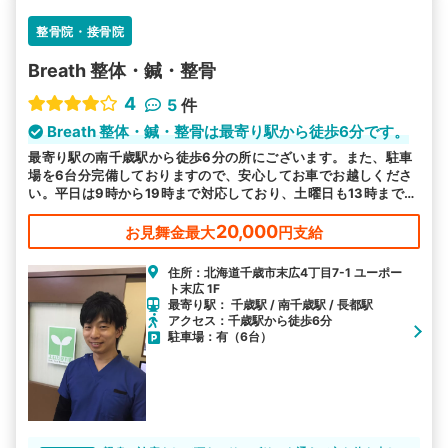
整骨院・接骨院
Breath 整体・鍼・整骨
4
5
件
Breath 整体・鍼・整骨は最寄り駅から徒歩6分です。
最寄り駅の南千歳駅から徒歩6分の所にございます。また、駐車
場を6台分完備しておりますので、安心してお車でお越しくださ
い。平日は9時から19時まで対応しており、土曜日も13時まで受
付ております。
20,000
お見舞金最大
円支給
住所：北海道千歳市末広4丁目7-1 ユーポー
ト末広 1F
最寄り駅： 千歳駅 / 南千歳駅 / 長都駅
アクセス：千歳駅から徒歩6分
駐車場：有（6台）