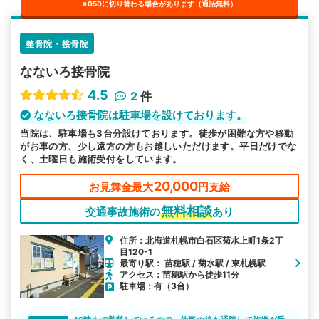
※050に切り替わる場合があります（通話無料）
整骨院・接骨院
なないろ接骨院
4.5
2
件
なないろ接骨院は駐車場を設けております。
当院は、駐車場も3台分設けております。徒歩が困難な方や移動
がお車の方、少し遠方の方もお越しいただけます。平日だけでな
く、土曜日も施術受付をしています。
20,000
お見舞金最大
円支給
無料相談
交通事故施術の
あり
住所：北海道札幌市白石区菊水上町1条2丁
目120-1
最寄り駅： 苗穂駅 / 菊水駅 / 東札幌駅
アクセス：苗穂駅から徒歩11分
駐車場：有（3台）