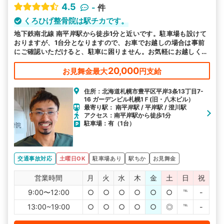
4.5
-
件
くろひげ整骨院は駅チカです。
地下鉄南北線 南平岸駅から徒歩1分と近いです。駐車場も設けて
おりますが、1台分となりますので、お車でお越しの場合は事前
にご確認いただけると、駐車に困りません。お気軽にお越しくだ
さい。
20,000
お見舞金最大
円支給
住所：北海道札幌市豊平区平岸3条13丁目7-
16 ガーデンビル札幌1Ｆ(旧・八木ビル）
最寄り駅： 南平岸駅 / 平岸駅 / 澄川駅
アクセス：南平岸駅から徒歩1分
駐車場：有（1台）
交通事故対応
土曜日OK
駐車場あり
駅ちか
お見舞金
営業時間
月
火
水
木
金
土
日
祝
9:00〜12:00
○
○
○
○
○
○
℡
-
13:00~19:00
○
○
○
○
○
◎
℡
-