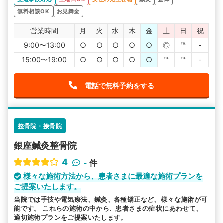
無料相談OK
お見舞金
営業時間
月
火
水
木
金
土
日
祝
9:00〜13:00
○
○
○
○
○
◎
℡
-
15:00〜19:00
○
○
○
○
○
℡
℡
-
電話で無料予約をする
整骨院・接骨院
銀座鍼灸整骨院
4
-
件
様々な施術方法から、患者さまに最適な施術プランを
ご提案いたします。
当院では手技や電気療法、鍼灸、各種矯正など、様々な施術が可
能です。 これらの施術の中から、患者さまの症状にあわせて、
適切施術プランをご提案いたします。