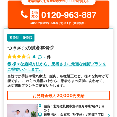
電話相談でお見舞金最大20,000円が貰える
0120-963-887
24h
対応
※050に切り替わる場合があります（通話無料）
整骨院・接骨院
つきさむの鍼灸整骨院
4
-
件
様々な施術方法から、患者さまに最適な施術プランを
ご提案いたします。
当院では手技や電気療法、鍼灸、各種矯正など、様々な施術が可
能です。 これらの施術の中から、患者さまの症状にあわせて、
適切施術プランをご提案いたします。
20,000
お見舞金最大
円支給
住所：北海道札幌市豊平区月寒東3条3丁目
2-5
最寄り駅： 白石駅（地下鉄） / 南郷７丁目