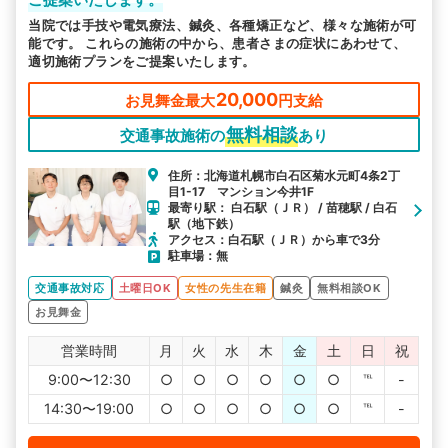
当院では手技や電気療法、鍼灸、各種矯正など、様々な施術が可
能です。 これらの施術の中から、患者さまの症状にあわせて、
適切施術プランをご提案いたします。
20,000
お見舞金最大
円支給
無料相談
交通事故施術の
あり
住所：北海道札幌市白石区菊水元町4条2丁
目1-17 マンション今井1F
最寄り駅： 白石駅（ＪＲ） / 苗穂駅 / 白石
駅（地下鉄）
アクセス：白石駅（ＪＲ）から車で3分
駐車場：無
交通事故対応
土曜日OK
女性の先生在籍
鍼灸
無料相談OK
お見舞金
営業時間
月
火
水
木
金
土
日
祝
9:00〜12:30
○
○
○
○
○
○
℡
-
14:30〜19:00
○
○
○
○
○
○
℡
-