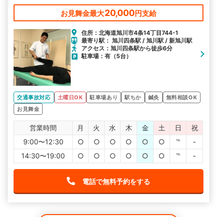
20,000
お見舞金最大
円支給
住所：北海道旭川市4条14丁目744-1
最寄り駅： 旭川四条駅 / 旭川駅 / 新旭川駅
アクセス：旭川四条駅から徒歩6分
駐車場：有（5台）
交通事故対応
土曜日OK
駐車場あり
駅ちか
鍼灸
無料相談OK
お見舞金
営業時間
月
火
水
木
金
土
日
祝
9:00〜12:30
○
○
○
○
○
○
℡
-
14:30〜19:00
○
○
○
○
○
○
℡
-
電話で無料予約をする