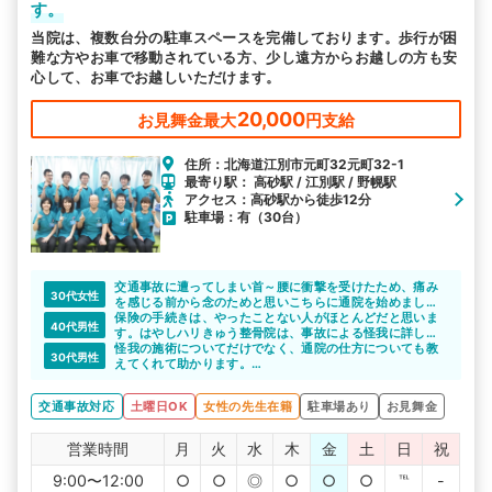
す。
当院は、複数台分の駐車スペースを完備しております。歩行が困
難な方やお車で移動されている方、少し遠方からお越しの方も安
心して、お車でお越しいただけます。
20,000
お見舞金最大
円支給
住所：北海道江別市元町32元町32-1
最寄り駅： 高砂駅 / 江別駅 / 野幌駅
アクセス：高砂駅から徒歩12分
駐車場：有（30台）
交通事故に遭ってしまい首～腰に衝撃を受けたため、痛み
30代女性
を感じる前から念のためと思いこちらに通院を始めまし
た。
保険の手続きは、やったことない人がほとんどだと思いま
40代男性
先生からもその判断は正しいと仰っていただけ、数回通院
す。はやしハリきゅう整骨院は、事故による怪我に詳し
をしていますが楽になってきています。
く、保険の手続きもわかりやすく説明してくれるそうで
怪我の施術についてだけでなく、通院の仕方についても教
30代男性
こちらに早めの通院を決めて本当によかったです。
す。事故の相談もできて、長く通院できると思います。
えてくれて助かります。
大型駐車場完備で、車での通院を検討中の方にも、便利で
よいと思います。
交通事故対応
土曜日OK
女性の先生在籍
駐車場あり
お見舞金
営業時間
月
火
水
木
金
土
日
祝
9:00〜12:00
○
○
◎
○
○
○
℡
-