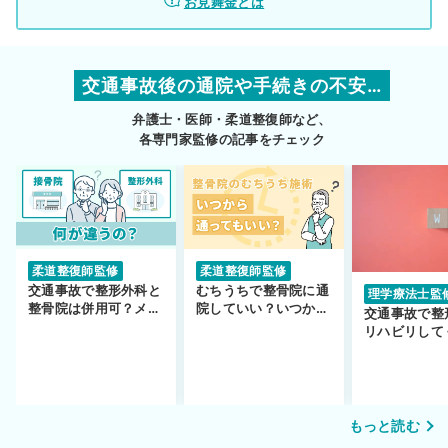
お見舞金とは
交通事故後の通院や手続きの不安…
弁護士・医師・柔道整復師など、
各専門家監修の記事をチェック
柔道整復師監修
柔道整復師監修
交通事故で整形外科と
むちうちで整骨院に通
理学療法士監
整骨院は併用可？メリ
院していい？いつから
交通事故で整
ットや注意点を解説
通えるかや施術も解
リハビリして
説！
い…転院する
もっと読む