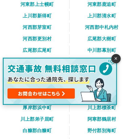
河東郡上士幌町
河東郡鹿追町
上川郡新得町
上川郡清水町
河西郡芽室町
河西郡中札内村
河西郡更別村
広尾郡大樹町
広尾郡広尾町
中川郡幕別町
×
中川郡池田町
中川郡豊頃町
中川郡本別町
足寄郡足寄町
足寄郡陸別町
十勝郡浦幌町
釧路郡釧路町
厚岸郡厚岸町
厚岸郡浜中町
川上郡標茶町
川上郡弟子屈町
阿寒郡鶴居村
白糠郡白糠町
野付郡別海町