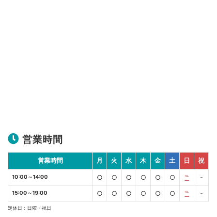
営業時間
営業時間
月
火
水
木
金
土
日
祝
10:00～14:00
○
○
○
○
○
○
℡
-
15:00～19:00
○
○
○
○
○
○
℡
-
定休日：日曜・祝日