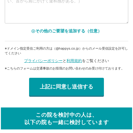
その他のご要望を追加する（任意）
add_circle_outline
※ドメイン指定受信ご利用の方は（@happys.co.jp）からのメール受信設定を許可し
てください
プライバシーポリシー
と
利用規約
をご覧ください
※こちらのフォームは交通事故のお怪我のお問い合わせのみ受け付けております。
この院を検討中の人は、
以下の院も一緒に検討しています