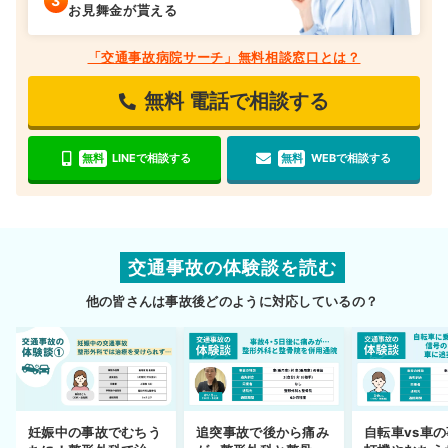
お見舞金が貰える
「交通事故病院サーチ」無料相談窓口とは？
無料
電話で相談する
無料
LINEで相談する
無料
WEBで相談する
交通事故の体験談を読む
他の皆さんは事故後どのように対応しているの？
妊娠中の事故でむちう
追突事故で後から痛み
自転車vs車