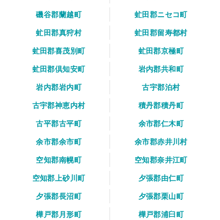
磯谷郡蘭越町
虻田郡ニセコ町
虻田郡真狩村
虻田郡留寿都村
虻田郡喜茂別町
虻田郡京極町
虻田郡倶知安町
岩内郡共和町
岩内郡岩内町
古宇郡泊村
古宇郡神恵内村
積丹郡積丹町
古平郡古平町
余市郡仁木町
余市郡余市町
余市郡赤井川村
空知郡南幌町
空知郡奈井江町
空知郡上砂川町
夕張郡由仁町
夕張郡長沼町
夕張郡栗山町
樺戸郡月形町
樺戸郡浦臼町