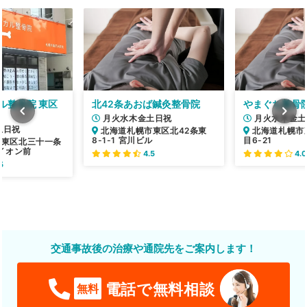
ル整骨院 東区
北42条あおば鍼灸整骨院
やまぐち整骨
月火水木金土日祝
月火水木金土
土日祝
北海道札幌市東区北42条東
北海道札幌市
8-1-1 宮川ビル
目6-21
市東区北三十一条
町イオン前
4.5
4.0
5
交通事故後の治療や通院先をご案内します！
電話で無料相談
無料