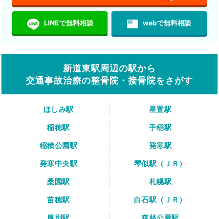
featured_play_list
LINEで無料相談
webで無料相談
新道東駅周辺の駅から
交通事故治療の整骨院・接骨院をさがす
ほしみ駅
星置駅
稲穂駅
手稲駅
稲積公園駅
発寒駅
発寒中央駅
琴似駅（ＪＲ）
桑園駅
札幌駅
苗穂駅
白石駅（ＪＲ）
厚別駅
森林公園駅