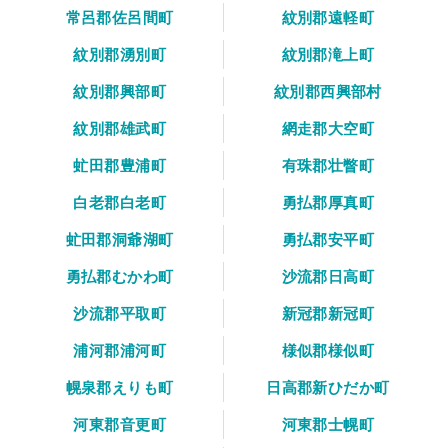
常呂郡佐呂間町
紋別郡遠軽町
紋別郡湧別町
紋別郡滝上町
紋別郡興部町
紋別郡西興部村
紋別郡雄武町
網走郡大空町
虻田郡豊浦町
有珠郡壮瞥町
白老郡白老町
勇払郡厚真町
虻田郡洞爺湖町
勇払郡安平町
勇払郡むかわ町
沙流郡日高町
沙流郡平取町
新冠郡新冠町
浦河郡浦河町
様似郡様似町
幌泉郡えりも町
日高郡新ひだか町
河東郡音更町
河東郡士幌町