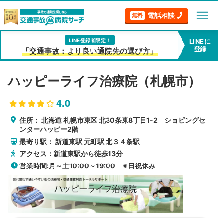
menu
電話相談
無料
LINE登録者限定！
LINEに
登録
「交通事故：より良い通院先の選び方」
ハッピーライフ治療院（札幌市）
4.0
住所：
北海道
札幌市東区
北30条東8丁目1-2 ショピングセ
ンターハッピー2階
最寄り駅：
新道東駅
元町駅
北３４条駅
アクセス：新道東駅から徒歩13分
営業時間:月～土10:00～19:00 ※日祝休み