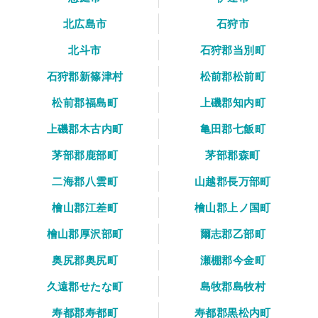
北広島市
石狩市
北斗市
石狩郡当別町
石狩郡新篠津村
松前郡松前町
松前郡福島町
上磯郡知内町
上磯郡木古内町
亀田郡七飯町
茅部郡鹿部町
茅部郡森町
二海郡八雲町
山越郡長万部町
檜山郡江差町
檜山郡上ノ国町
檜山郡厚沢部町
爾志郡乙部町
奥尻郡奥尻町
瀬棚郡今金町
久遠郡せたな町
島牧郡島牧村
寿都郡寿都町
寿都郡黒松内町