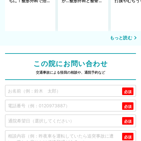
ちに！整形外科で治療
が…整形外科と整骨院
打撲やむちう
できず
の併用通院〜示談まで
を進めるまで
もっと読む
この院にお問い合わせ
交通事故による怪我の相談や、通院予約など