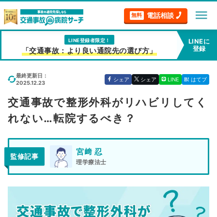
menu
電話相談
無料
LINE登録者限定！
LINEに
登録
「交通事故：より良い通院先の選び方」
最終更新日：
シェア
シェア
LINE
はてブ
2025.12.23
交通事故で整形外科がリハビリしてく
れない…転院するべき？
宮﨑 忍
監修記事
理学療法士