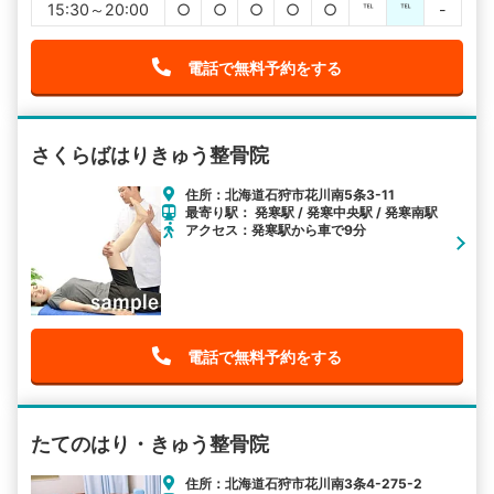
15:30～20:00
○
○
○
○
○
℡
℡
-
電話で無料予約をする
さくらばはりきゅう整骨院
住所：北海道石狩市花川南5条3-11
最寄り駅： 発寒駅 / 発寒中央駅 / 発寒南駅
アクセス：発寒駅から車で9分
電話で無料予約をする
たてのはり・きゅう整骨院
住所：北海道石狩市花川南3条4-275-2