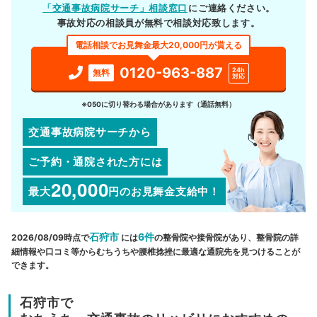
「交通事故病院サーチ」相談窓口
にご連絡ください。
事故対応の相談員が無料で相談対応致します。
電話相談でお見舞金最大20,000円が貰える
0120-963-887
24h
無料
対応
※050に切り替わる場合があります（通話無料）
交通事故病院サーチから
ご予約・通院された方には
20,000
最大
円
のお見舞金支給中！
石狩市
6件
2026/08/09時点で
には
の整骨院や接骨院があり、整骨院の詳
細情報や口コミ等からむちうちや腰椎捻挫に最適な通院先を見つけることが
できます。
石狩市で