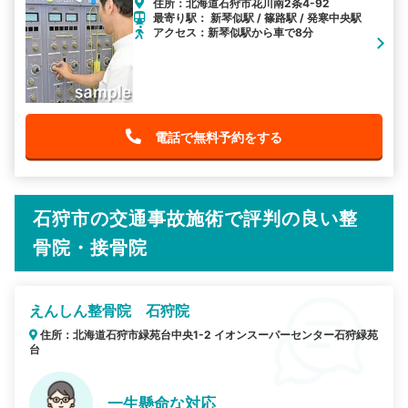
住所：北海道石狩市花川南2条4-92
最寄り駅： 新琴似駅 / 篠路駅 / 発寒中央駅
アクセス：新琴似駅から車で8分
電話で無料予約をする
石狩市の交通事故施術で評判の良い整
骨院・接骨院
えんしん整骨院 石狩院
住所：北海道石狩市緑苑台中央1-2 イオンスーパーセンター石狩緑苑
台
一生懸命な対応