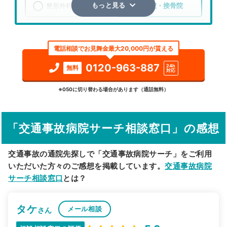
整形外科
整骨院・接骨院
もっと見る
エリア
北海道
石狩市
電話相談でお見舞金最大20,000円が貰える
検索する
0120-963-887
24h
無料
対応
詳細条件で絞り込む
※050に切り替わる場合があります（通話無料）
その他の検索方法
「交通事故病院サーチ相談窓口」の感想
駅から探す
院名から探す
交通事故の通院先探しで「交通事故病院サーチ」をご利用
いただいた方々のご感想を掲載しています。
交通事故病院
サーチ相談窓口
とは？
タケ
メール相談
さん