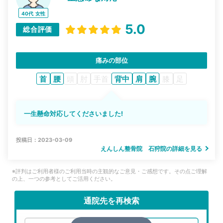
40代
女性
5.0
総合評価
痛みの部位
首
腰
頭
肘
手首
背中
肩
腕
膝
足
一生懸命対応してくださいました!
投稿日：2023-03-09
えんしん整骨院 石狩院の詳細を見る
※評判はご利用者様のご利用当時の主観的なご意見・ご感想です。その点ご理解
の上、一つの参考としてご活用ください。
通院先を再検索