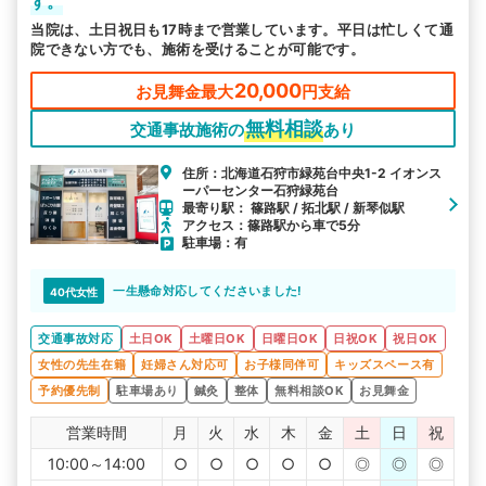
す。
当院は、土日祝日も17時まで営業しています。平日は忙しくて通
院できない方でも、施術を受けることが可能です。
20,000
お見舞金最大
円支給
無料相談
交通事故施術の
あり
住所：北海道石狩市緑苑台中央1-2 イオンス
ーパーセンター石狩緑苑台
最寄り駅： 篠路駅 / 拓北駅 / 新琴似駅
アクセス：篠路駅から車で5分
駐車場：有
一生懸命対応してくださいました!
40代女性
交通事故対応
土日OK
土曜日OK
日曜日OK
日祝OK
祝日OK
女性の先生在籍
妊婦さん対応可
お子様同伴可
キッズスペース有
予約優先制
駐車場あり
鍼灸
整体
無料相談OK
お見舞金
営業時間
月
火
水
木
金
土
日
祝
10:00～14:00
○
○
○
○
○
◎
◎
◎