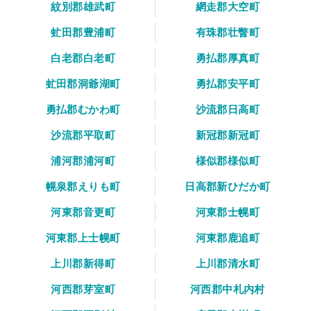
紋別郡雄武町
網走郡大空町
虻田郡豊浦町
有珠郡壮瞥町
白老郡白老町
勇払郡厚真町
虻田郡洞爺湖町
勇払郡安平町
勇払郡むかわ町
沙流郡日高町
沙流郡平取町
新冠郡新冠町
浦河郡浦河町
様似郡様似町
幌泉郡えりも町
日高郡新ひだか町
河東郡音更町
河東郡士幌町
河東郡上士幌町
河東郡鹿追町
上川郡新得町
上川郡清水町
河西郡芽室町
河西郡中札内村