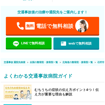
交通事故後の治療や通院先をご案内します！
電話で無料相談
無料
featured_play_list
LINEで無料相談
webで無料相談
交通事故 通院先検索
全国の整骨院・接骨院一覧
北海道の整骨院・接骨院一覧
石狩市
よくわかる交通事故病院ガイド
むちうちの症状の伝え方ポイント4つ！伝
え方が重要な理由も解説