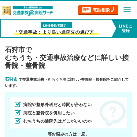
menu
電話相談
無料
LINE登録者限定！
LINEに
登録
「交通事故：より良い通院先の選び方」
石狩市で
むちうち・交通事故治療などに詳しい接
骨院・整骨院
石狩市
で交通事故治療・むちうち等に詳しい整骨院・接骨院をご紹介して
います。
病院や整形外科だと時間が合わない
病院と整骨院を併用したい
むちうちの通院先はどこがいいのか
等お悩みの方は一度、