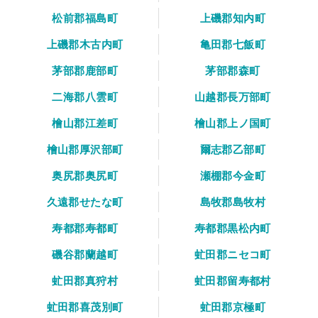
松前郡福島町
上磯郡知内町
上磯郡木古内町
亀田郡七飯町
茅部郡鹿部町
茅部郡森町
二海郡八雲町
山越郡長万部町
檜山郡江差町
檜山郡上ノ国町
檜山郡厚沢部町
爾志郡乙部町
奥尻郡奥尻町
瀬棚郡今金町
久遠郡せたな町
島牧郡島牧村
寿都郡寿都町
寿都郡黒松内町
磯谷郡蘭越町
虻田郡ニセコ町
虻田郡真狩村
虻田郡留寿都村
虻田郡喜茂別町
虻田郡京極町