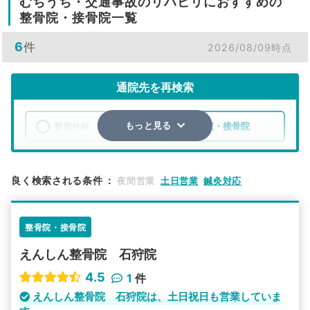
むちうち・交通事故のリハビリにおすすめの
整骨院・接骨院一覧
6
件
2026/08/09時点
通院先を再検索
整形外科
整骨院・接骨院
もっと見る
エリア
北海道
石狩市
良く検索される条件
：
夜間営業
土日営業
鍼灸対応
検索する
整骨院・接骨院
詳細条件で絞り込む
えんしん整骨院 石狩院
その他の検索方法
4.5
1
件
駅から探す
院名から探す
えんしん整骨院 石狩院は、土日祝日も営業していま