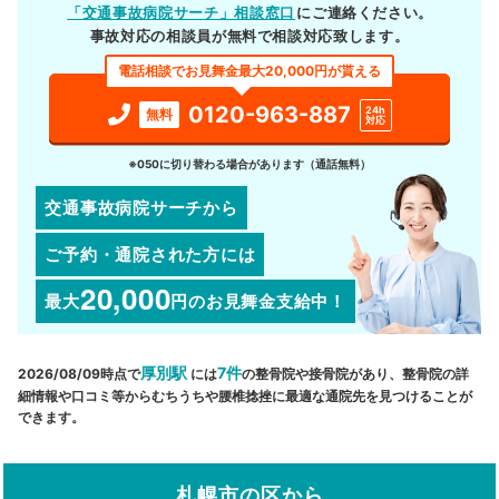
「交通事故病院サーチ」相談窓口
にご連絡ください。
事故対応の相談員が無料で相談対応致します。
電話相談でお見舞金最大20,000円が貰える
0120-963-887
24h
無料
対応
※050に切り替わる場合があります（通話無料）
交通事故病院サーチから
ご予約・通院された方には
20,000
最大
円
のお見舞金支給中！
厚別駅
7件
2026/08/09時点で
には
の整骨院や接骨院があり、整骨院の詳
細情報や口コミ等からむちうちや腰椎捻挫に最適な通院先を見つけることが
できます。
札幌市の区から