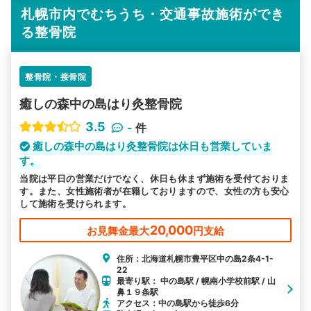
札幌市内でむちうち・交通事故施術ができ
る整骨院
整骨院・接骨院
癒しの森中の島はり灸整骨院
3.5
-
件
癒しの森中の島はり灸整骨院は休日も営業していま
す。
当院は平日の営業だけでなく、休日も休まず施術を受付ておりま
す。また、女性施術者が在籍しておりますので、女性の方も安心
して施術を受けられます。
20,000
お見舞金最大
円支給
住所：北海道札幌市豊平区中の島2条4-1-
22
最寄り駅： 中の島駅 / 幌南小学校前駅 / 山
鼻１９条駅
アクセス：中の島駅から徒歩6分