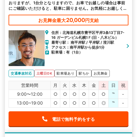
おりますが、1台分となりますので、お車でお越しの場合は事前
にご確認いただけると、駐車に困りません。お気軽にお越しくだ
さい。
20,000
お見舞金最大
円支給
住所：北海道札幌市豊平区平岸3条13丁目7-
16 ガーデンビル札幌1Ｆ(旧・八木ビル）
最寄り駅： 南平岸駅 / 平岸駅 / 澄川駅
アクセス：南平岸駅から徒歩1分
駐車場：有（1台）
交通事故対応
土曜日OK
駐車場あり
駅ちか
お見舞金
営業時間
月
火
水
木
金
土
日
祝
9:00〜12:00
○
○
○
○
○
○
℡
-
13:00~19:00
○
○
○
○
○
◎
℡
-
電話で無料予約をする