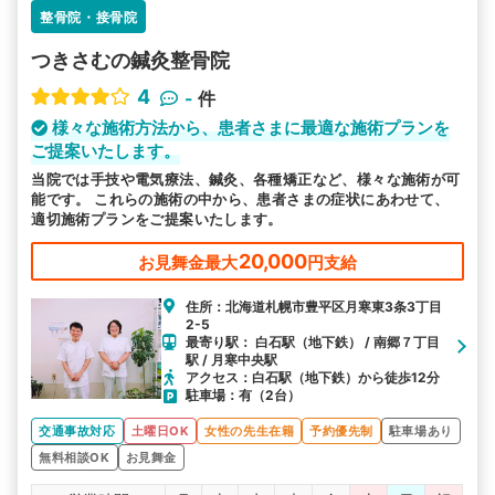
整骨院・接骨院
つきさむの鍼灸整骨院
4
-
件
様々な施術方法から、患者さまに最適な施術プランを
ご提案いたします。
当院では手技や電気療法、鍼灸、各種矯正など、様々な施術が可
能です。 これらの施術の中から、患者さまの症状にあわせて、
適切施術プランをご提案いたします。
20,000
お見舞金最大
円支給
住所：北海道札幌市豊平区月寒東3条3丁目
2-5
最寄り駅： 白石駅（地下鉄） / 南郷７丁目
駅 / 月寒中央駅
アクセス：白石駅（地下鉄）から徒歩12分
駐車場：有（2台）
交通事故対応
土曜日OK
女性の先生在籍
予約優先制
駐車場あり
無料相談OK
お見舞金