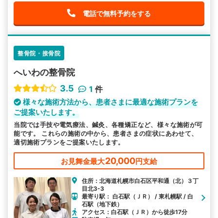
電話で無料予約をする
整骨院・接骨院
へいわの整骨院
3.5
1
件
様々な施術方法から、患者さまに最適な施術プランを
ご提案いたします。
当院では手技や電気療法、鍼灸、各種矯正など、様々な施術が可
能です。 これらの施術の中から、患者さまの症状にあわせて、
適切施術プランをご提案いたします。
20,000
お見舞金最大
円支給
住所：北海道札幌市白石区平和通（北）３丁
目北3-3
最寄り駅： 白石駅（ＪＲ） / 東札幌駅 / 白
石駅（地下鉄）
アクセス：白石駅（ＪＲ）から徒歩17分