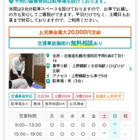
平岡の森整骨院は駐車場を設けております。
当院は3台分駐車スペースを設けておりますので、お車でお越し
の方も安心してご通院ができます。平日だけでなく、土曜日もお
昼まで対応しておりますので、ご利用ください。
20,000
お見舞金最大
円支給
無料相談
交通事故施術の
あり
住所：北海道札幌市清田区平岡5条6丁目1-
15
最寄り駅： 上野幌駅 / 大谷地駅 / ひばりが
丘駅
アクセス：上野幌駅から車で5分
駐車場：有（3台）
交通事故対応
土日OK
土曜日OK
日曜日OK
妊婦さん対応可
駐車場あり
整体
無料相談OK
お見舞金
営業時間
月
火
水
木
金
土
日
祝
9:00～13:00
○
○
○
○
○
○
℡
-
15:00～19:00
○
○
○
○
○
℡
℡
-