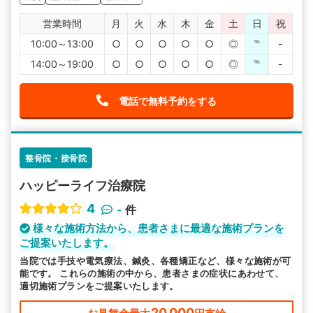
営業時間
月
火
水
木
金
土
日
祝
10:00～13:00
○
○
○
○
○
◎
℡
-
14:00～19:00
○
○
○
○
○
◎
℡
-
電話で無料予約をする
整骨院・接骨院
ハッピーライフ治療院
4
-
件
様々な施術方法から、患者さまに最適な施術プランを
ご提案いたします。
当院では手技や電気療法、鍼灸、各種矯正など、様々な施術が可
能です。 これらの施術の中から、患者さまの症状にあわせて、
適切施術プランをご提案いたします。
20,000