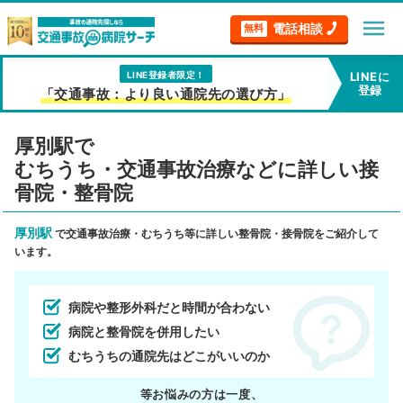
menu
電話相談
無料
LINE登録者限定！
LINEに
登録
「交通事故：より良い通院先の選び方」
厚別駅で
むちうち・交通事故治療などに詳しい接
骨院・整骨院
厚別駅
で交通事故治療・むちうち等に詳しい整骨院・接骨院をご紹介して
います。
病院や整形外科だと時間が合わない
病院と整骨院を併用したい
むちうちの通院先はどこがいいのか
等お悩みの方は一度、