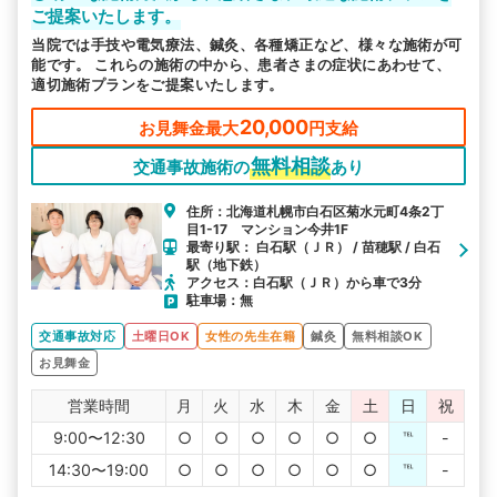
ご提案いたします。
当院では手技や電気療法、鍼灸、各種矯正など、様々な施術が可
能です。 これらの施術の中から、患者さまの症状にあわせて、
適切施術プランをご提案いたします。
20,000
お見舞金最大
円支給
無料相談
交通事故施術の
あり
住所：北海道札幌市白石区菊水元町4条2丁
目1-17 マンション今井1F
最寄り駅： 白石駅（ＪＲ） / 苗穂駅 / 白石
駅（地下鉄）
アクセス：白石駅（ＪＲ）から車で3分
駐車場：無
交通事故対応
土曜日OK
女性の先生在籍
鍼灸
無料相談OK
お見舞金
営業時間
月
火
水
木
金
土
日
祝
9:00〜12:30
○
○
○
○
○
○
℡
-
14:30〜19:00
○
○
○
○
○
○
℡
-