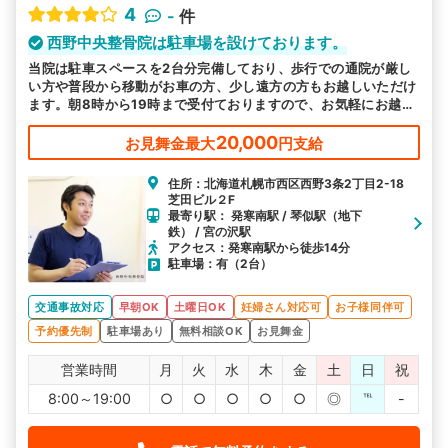
4
-
件
西野中央整骨院は駐車場を設けております。
当院は駐車スペースを2台分完備しており、歩行での通院が厳し
い方や普段から移動がお車の方、少し遠方の方もお越しいただけ
ます。朝8時から19時まで受付ておりますので、お気軽にお越し
ください。
20,000
お見舞金最大
円支給
住所：北海道札幌市西区西野3条2丁目2-18
芝田ビル２F
最寄り駅： 発寒南駅 / 琴似駅（地下
鉄） / 宮の沢駅
アクセス：発寒南駅から徒歩14分
駐車場：有（2台）
交通事故対応
早朝OK
土曜日OK
妊婦さん対応可
お子様同伴可
予約優先制
駐車場あり
無料相談OK
お見舞金
営業時間
月
火
水
木
金
土
日
祝
8:00～19:00
○
○
○
○
○
◎
℡
-