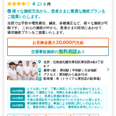
4
5
件
様々な施術方法から、患者さまに最適な施術プランを
ご提案いたします。
当院では手技や電気療法、鍼灸、各種矯正など、様々な施術が可
能です。 これらの施術の中から、患者さまの症状にあわせて、
適切施術プランをご提案いたします。
20,000
お見舞金最大
円支給
無料相談
交通事故施術の
あり
住所：北海道札幌市厚別区厚別西4条2丁目
8-7
最寄り駅： 厚別駅 / 平和駅 / 大谷地駅
アクセス：厚別駅から徒歩12分
駐車場：有（トライアル厚別店の駐車場）
とても良いです、丁寧に対応していただき助かりました、
30代男性
継続して通院もでき、時間も出来る限り合わせてくれるの
で助かってます。
通いやすく、効果も実感出来良かった。
30代男性
今後も怪我以外でも利用させていただきたいと思います。
厚別鍼灸整骨院は、事故による怪我に詳しいのはもちろ
40代男性
ん、整形外科に通院しながら、整骨院を併用したいという
相談も乗ってくれるそうです。
迷っている方は相談しやすいと思います。