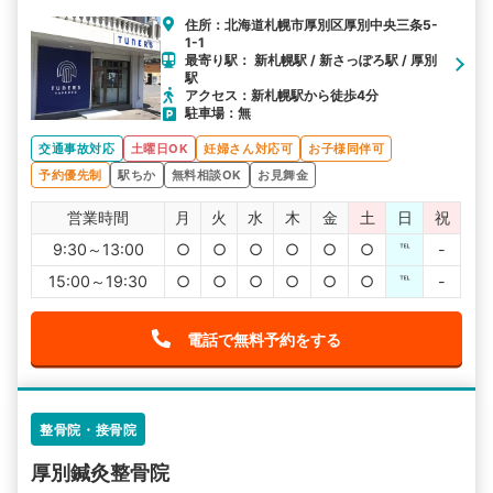
住所：北海道札幌市厚別区厚別中央三条5-
1-1
最寄り駅： 新札幌駅 / 新さっぽろ駅 / 厚別
駅
アクセス：新札幌駅から徒歩4分
駐車場：無
交通事故対応
土曜日OK
妊婦さん対応可
お子様同伴可
予約優先制
駅ちか
無料相談OK
お見舞金
営業時間
月
火
水
木
金
土
日
祝
9:30～13:00
○
○
○
○
○
○
℡
-
15:00～19:30
○
○
○
○
○
○
℡
-
電話で無料予約をする
整骨院・接骨院
厚別鍼灸整骨院