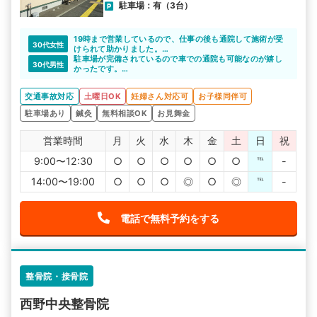
駐車場：有（3台）
19時まで営業しているので、仕事の後も通院して施術が受
30代女性
けられて助かりました。
継続的な通院も問題ないと思えます。
駐車場が完備されているので車での通院も可能なのが嬉し
30代男性
かったです。
土曜も18時まで営業しているのもさらに嬉しいポイントで
した。
交通事故対応
土曜日OK
妊婦さん対応可
お子様同伴可
駐車場あり
鍼灸
無料相談OK
お見舞金
営業時間
月
火
水
木
金
土
日
祝
9:00〜12:30
○
○
○
○
○
○
℡
-
14:00〜19:00
○
○
○
◎
○
◎
℡
-
電話で無料予約をする
整骨院・接骨院
西野中央整骨院