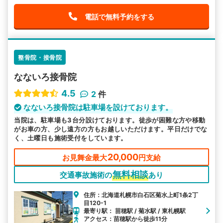
電話で無料予約をする
整骨院・接骨院
なないろ接骨院
4.5
2
件
なないろ接骨院は駐車場を設けております。
当院は、駐車場も3台分設けております。徒歩が困難な方や移動
がお車の方、少し遠方の方もお越しいただけます。平日だけでな
く、土曜日も施術受付をしています。
20,000
お見舞金最大
円支給
無料相談
交通事故施術の
あり
住所：北海道札幌市白石区菊水上町1条2丁
目120-1
最寄り駅： 苗穂駅 / 菊水駅 / 東札幌駅
アクセス：苗穂駅から徒歩11分