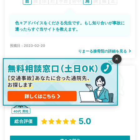
首
腰
頭
肘
手首
背中
肩
腕
膝
足
色々アドバイスをくださる先生です。もし知り合いが事故に
遭ったらすぐ当サイトを教えます。
投稿日：2023-02-20
りまーる接骨院の詳細を見る
×
りまーる接骨院
住所：北海道札幌市厚別区厚別西五条5-1-36
とても親切で上手です
40代
男性
5.0
総合評価