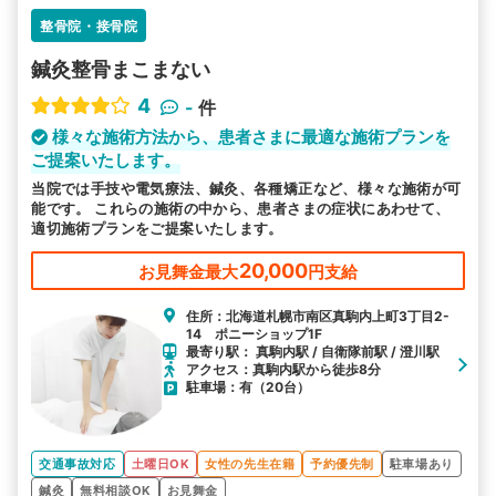
整骨院・接骨院
鍼灸整骨まこまない
4
-
件
様々な施術方法から、患者さまに最適な施術プランを
ご提案いたします。
当院では手技や電気療法、鍼灸、各種矯正など、様々な施術が可
能です。 これらの施術の中から、患者さまの症状にあわせて、
適切施術プランをご提案いたします。
20,000
お見舞金最大
円支給
住所：北海道札幌市南区真駒内上町3丁目2-
14 ポニーショップ1F
最寄り駅： 真駒内駅 / 自衛隊前駅 / 澄川駅
アクセス：真駒内駅から徒歩8分
駐車場：有（20台）
交通事故対応
土曜日OK
女性の先生在籍
予約優先制
駐車場あり
鍼灸
無料相談OK
お見舞金