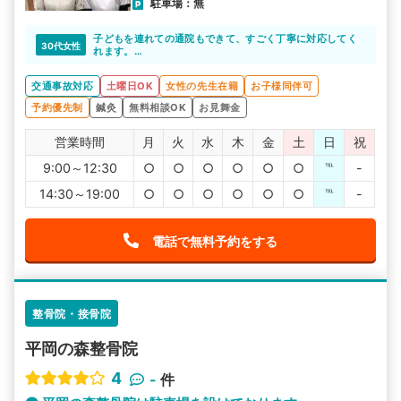
駐車場：無
子どもを連れての通院もできて、すごく丁寧に対応してく
30代女性
れます。
アットホームな整骨院で通いやすいですね。
交通事故対応
土曜日OK
女性の先生在籍
お子様同伴可
予約優先制
鍼灸
無料相談OK
お見舞金
営業時間
月
火
水
木
金
土
日
祝
9:00～12:30
○
○
○
○
○
○
℡
-
14:30～19:00
○
○
○
○
○
○
℡
-
電話で無料予約をする
整骨院・接骨院
平岡の森整骨院
4
-
件