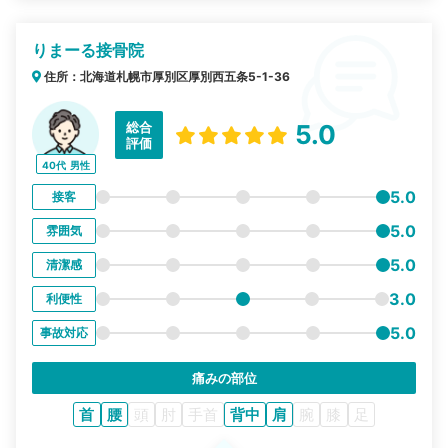
りまーる接骨院
住所：北海道札幌市厚別区厚別西五条5-1-36
総合
5.0
評価
40代
男性
5.0
接客
5.0
雰囲気
5.0
清潔感
3.0
利便性
5.0
事故対応
痛みの部位
首
腰
頭
肘
手首
背中
肩
腕
膝
足