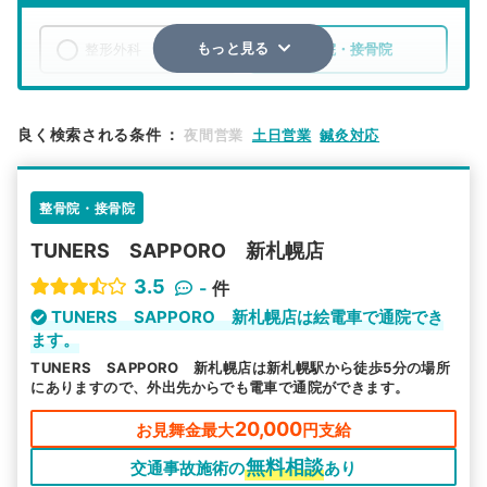
整形外科
整骨院・接骨院
もっと見る
エリア
北海道
札幌市厚別区
良く検索される条件
：
夜間営業
土日営業
鍼灸対応
検索する
整骨院・接骨院
詳細条件で絞り込む
TUNERS SAPPORO 新札幌店
その他の検索方法
3.5
-
件
駅から探す
院名から探す
TUNERS SAPPORO 新札幌店は絵電車で通院でき
ます。
TUNERS SAPPORO 新札幌店は新札幌駅から徒歩5分の場所
にありますので、外出先からでも電車で通院ができます。
20,000
お見舞金最大
円支給
無料相談
交通事故施術の
あり