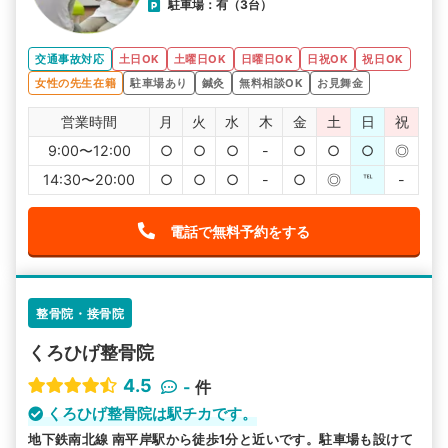
駐車場：有（3台）
交通事故対応
土日OK
土曜日OK
日曜日OK
日祝OK
祝日OK
女性の先生在籍
駐車場あり
鍼灸
無料相談OK
お見舞金
営業時間
月
火
水
木
金
土
日
祝
9:00〜12:00
○
○
○
-
○
○
○
◎
14:30〜20:00
○
○
○
-
○
◎
℡
-
電話で無料予約をする
整骨院・接骨院
くろひげ整骨院
4.5
-
件
くろひげ整骨院は駅チカです。
地下鉄南北線 南平岸駅から徒歩1分と近いです。駐車場も設けて