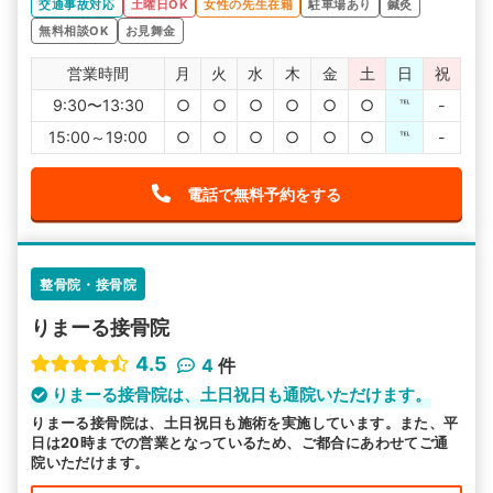
交通事故対応
土曜日OK
女性の先生在籍
駐車場あり
鍼灸
無料相談OK
お見舞金
営業時間
月
火
水
木
金
土
日
祝
9:30〜13:30
○
○
○
○
○
○
℡
-
15:00～19:00
○
○
○
○
○
○
℡
-
電話で無料予約をする
整骨院・接骨院
りまーる接骨院
4.5
4
件
りまーる接骨院は、土日祝日も通院いただけます。
りまーる接骨院は、土日祝日も施術を実施しています。また、平
日は20時までの営業となっているため、ご都合にあわせてご通
院いただけます。