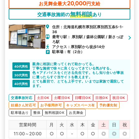
20,000
お見舞金最大
円支給
無料相談
交通事故施術の
あり
住所：北海道札幌市厚別区厚別西五条5-1-
36
最寄り駅： 厚別駅 / 森林公園駅 / 新さっぽ
ろ駅
アクセス：厚別駅から徒歩14分
駐車場：有（2台）
親身に相談に乗ってくれて助かってる。
40代男性
丁寧な施術で徐々に良くなってきている気がする。
色々アドバイスをくださる先生です。もし知り合いが事故
30代男性
に遭ったらすぐ当サイトを教えます。
とても親切で、とても上手です。いまでは家族で通院して
40代男性
ます。
交通事故対応
土日OK
土曜日OK
日曜日OK
日祝OK
祝日OK
妊婦さん対応可
お子様同伴可
キッズスペース有
予約優先制
駐車場あり
整体
無料相談OK
お見舞金
営業時間
月
火
水
木
金
土
日
祝
11:00～20:00
○
○
-
○
○
◎
◎
◎