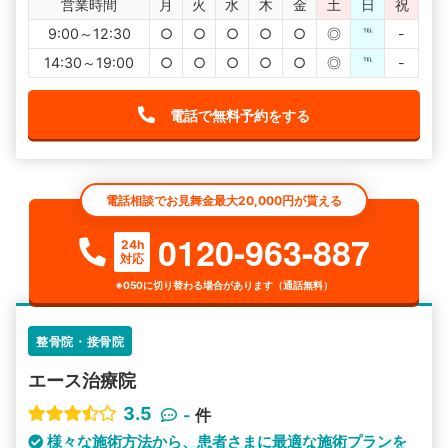
営業時間
月
火
水
木
金
土
日
祝
9:00～12:30
○
○
○
○
○
◎
℡
-
14:30～19:00
○
○
○
○
○
◎
℡
-
電話で無料予約をする
電話相談でお見舞金最大20,000円が貰える
0120-963-887
24h
対応
※050に切り替わる場合があります（通話無料）
整骨院・接骨院
エース治療院
3.5
-
件
様々な施術方法から、患者さまに最適な施術プランを