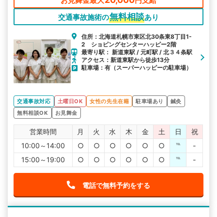
お見舞金最大
円支給
無料相談
交通事故施術の
あり
住所：北海道札幌市東区北30条東8丁目1-
2 ショピングセンターハッピー2階
最寄り駅： 新道東駅 / 元町駅 / 北３４条駅
アクセス：新道東駅から徒歩13分
駐車場：有（スーパーハッピーの駐車場）
交通事故対応
土曜日OK
女性の先生在籍
駐車場あり
鍼灸
無料相談OK
お見舞金
営業時間
月
火
水
木
金
土
日
祝
10:00～14:00
○
○
○
○
○
○
℡
-
15:00～19:00
○
○
○
○
○
○
℡
-
電話で無料予約をする