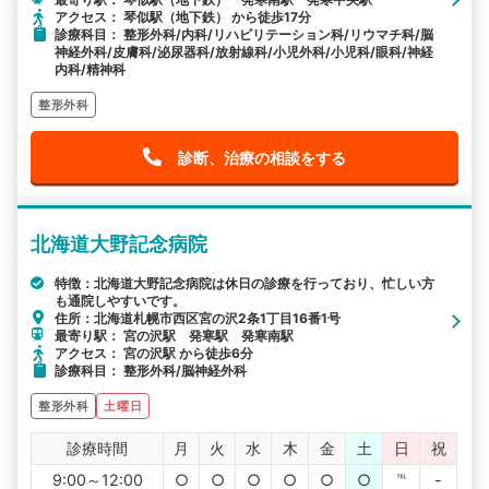
アクセス： 琴似駅（地下鉄） から徒歩17分
診療科目： 整形外科/内科/リハビリテーション科/リウマチ科/脳
神経外科/皮膚科/泌尿器科/放射線科/小児外科/小児科/眼科/神経
内科/精神科
整形外科
診断、治療の相談をする
北海道大野記念病院
特徴：北海道大野記念病院は休日の診療を行っており、忙しい方
も通院しやすいです。
住所：北海道札幌市西区宮の沢2条1丁目16番1号
最寄り駅： 宮の沢駅 発寒駅 発寒南駅
アクセス： 宮の沢駅 から徒歩6分
診療科目： 整形外科/脳神経外科
整形外科
土曜日
診療時間
月
火
水
木
金
土
日
祝
9:00～12:00
○
○
○
○
○
○
℡
-