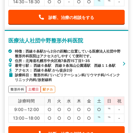
14:30～18:30
○
○
-
○
○
℡
℡
-
診断、治療の相談をする
医療法人社団中野整形外科医院
特徴：西線６条駅から2分の距離に位置している医療法人社団中野
整形外科医院はアクセスがしやすくて便利です。
住所：北海道札幌市中央区南7条西15丁目1-35
最寄り駅： 西線６条駅 西線９条旭山公園通駅 西線１１条駅
アクセス： 西線６条駅 から徒歩2分
診療科目： 整形外科/リハビリテーション科/リウマチ科/ペインク
リニック内科/放射線科
整形外科
土曜日
駅チカ
診療時間
月
火
水
木
金
土
日
祝
9:00～12:00
○
○
○
○
○
○
℡
-
13:00～18:00
○
○
○
○
○
℡
℡
-