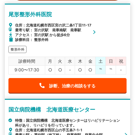
尾形整形外科医院
住所：北海道札幌市西区宮の沢二条1丁目11-17
最寄り駅： 宮の沢駅 発寒南駅 発寒駅
アクセス： 宮の沢駅 から徒歩6分
診療科目： 整形外科
整形外科
診療時間
月
火
水
木
金
土
日
祝
9:00〜17:30
○
○
-
○
○
℡
℡
-
診断、治療の相談をする
国立病院機構 北海道医療センター
特徴：国立病院機構 北海道医療センターはリハビリテーション
科があり、リハビリを行っています。
住所：北海道札幌市西区山の手五条7-1-1
最寄り駅： 琴似駅（地下鉄） 発寒南駅 発寒中央駅