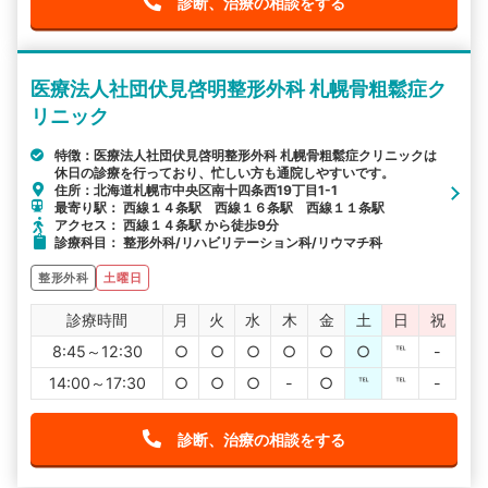
診断、治療の相談をする
医療法人社団伏見啓明整形外科 札幌骨粗鬆症ク
リニック
特徴：医療法人社団伏見啓明整形外科 札幌骨粗鬆症クリニックは
休日の診療を行っており、忙しい方も通院しやすいです。
住所：北海道札幌市中央区南十四条西19丁目1-1
最寄り駅： 西線１４条駅 西線１６条駅 西線１１条駅
アクセス： 西線１４条駅 から徒歩9分
診療科目： 整形外科/リハビリテーション科/リウマチ科
整形外科
土曜日
診療時間
月
火
水
木
金
土
日
祝
8:45～12:30
○
○
○
○
○
○
℡
-
14:00～17:30
○
○
○
-
○
℡
℡
-
診断、治療の相談をする