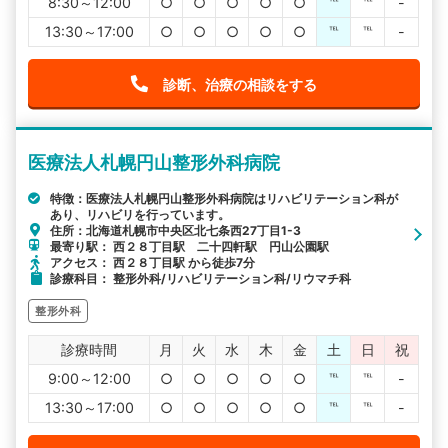
8:30～12:00
○
○
○
○
○
℡
℡
-
13:30～17:00
○
○
○
○
○
℡
℡
-
診断、治療の相談をする
医療法人札幌円山整形外科病院
特徴：医療法人札幌円山整形外科病院はリハビリテーション科が
あり、リハビリを行っています。
住所：北海道札幌市中央区北七条西27丁目1-3
最寄り駅： 西２８丁目駅 二十四軒駅 円山公園駅
アクセス： 西２８丁目駅 から徒歩7分
診療科目： 整形外科/リハビリテーション科/リウマチ科
整形外科
診療時間
月
火
水
木
金
土
日
祝
9:00～12:00
○
○
○
○
○
℡
℡
-
13:30～17:00
○
○
○
○
○
℡
℡
-