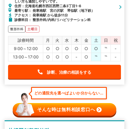
しい方も通院しやすいです。
住所：北海道札幌市西区西野二条3丁目1-6
最寄り駅： 発寒南駅 宮の沢駅 琴似駅（地下鉄）
アクセス： 発寒南駅 から徒歩11分
診療科目： 整形外科/内科/リハビリテーション科
整形外科
土曜日
診療時間
月
火
水
木
金
土
日
祝
9:00～12:00
○
○
○
○
○
○
℡
-
13:00～17:00
○
○
○
-
○
℡
℡
-
診断、治療の相談をする
どの通院先を選べばよいか分からない...
そんな時は無料相談窓口へ