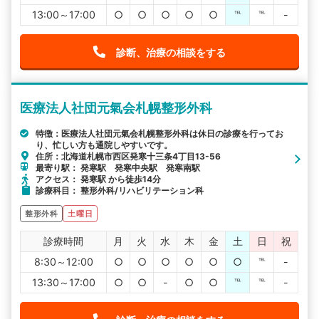
13:00～17:00
○
○
○
○
○
℡
℡
-
診断、治療の相談をする
医療法人社団元氣会札幌整形外科
特徴：医療法人社団元氣会札幌整形外科は休日の診療を行ってお
り、忙しい方も通院しやすいです。
住所：北海道札幌市西区発寒十三条4丁目13-56
最寄り駅： 発寒駅 発寒中央駅 発寒南駅
アクセス： 発寒駅 から徒歩14分
診療科目： 整形外科/リハビリテーション科
整形外科
土曜日
診療時間
月
火
水
木
金
土
日
祝
8:30～12:00
○
○
○
○
○
○
℡
-
13:30～17:00
○
○
-
○
○
℡
℡
-