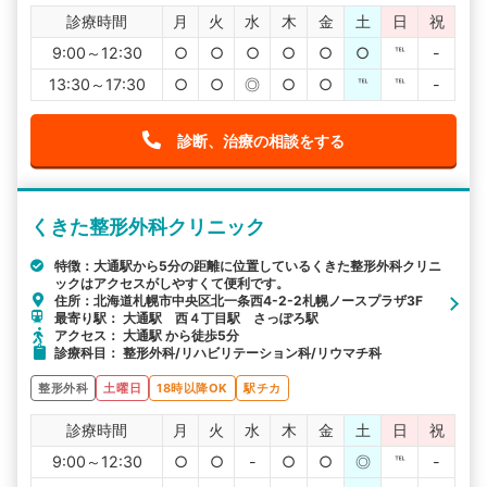
診療時間
月
火
水
木
金
土
日
祝
9:00～12:30
○
○
○
○
○
○
℡
-
13:30～17:30
○
○
◎
○
○
℡
℡
-
診断、治療の相談をする
くきた整形外科クリニック
特徴：大通駅から5分の距離に位置しているくきた整形外科クリニ
ックはアクセスがしやすくて便利です。
住所：北海道札幌市中央区北一条西4-2-2札幌ノースプラザ3F
最寄り駅： 大通駅 西４丁目駅 さっぽろ駅
アクセス： 大通駅 から徒歩5分
診療科目： 整形外科/リハビリテーション科/リウマチ科
整形外科
土曜日
18時以降OK
駅チカ
診療時間
月
火
水
木
金
土
日
祝
9:00～12:30
○
○
-
○
○
◎
℡
-