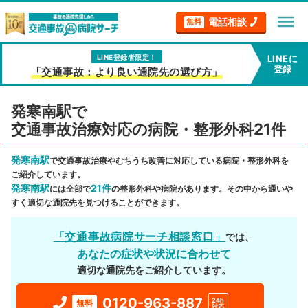
menu
電話相談
無料
LINE登録者限定！
LINEに
登録
「交通事故：より良い通院先の選び方」
発寒南駅で
交通事故治療対応の病院・整形外科21件
発寒南駅
で交通事故治療やむちうち改善に対応している病院・整形外科を
ご紹介しています。
発寒南駅
21件
には全部で
の整形外科や病院があります。その中から通いや
すく適切な通院先を見つけることができます。
「交通事故病院サーチ相談窓口」
では、
あなたの症状や状況に合わせて
適切な通院先をご紹介しています。
0120-963-887
24h
無料
対応