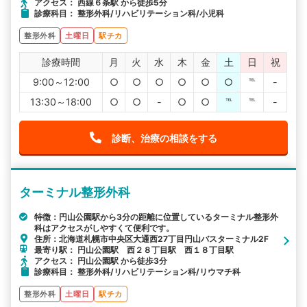
アクセス： 西線６条駅 から徒歩5分
診療科目： 整形外科/リハビリテーション科/小児科
整形外科
土曜日
駅チカ
診療時間
月
火
水
木
金
土
日
祝
9:00～12:00
○
○
○
○
○
○
℡
-
13:30～18:00
○
○
-
○
○
℡
℡
-
診断、治療の相談をする
ターミナル整形外科
特徴：円山公園駅から3分の距離に位置しているターミナル整形外
科はアクセスがしやすくて便利です。
住所：北海道札幌市中央区大通西27丁目円山バスターミナル2F
最寄り駅： 円山公園駅 西２８丁目駅 西１８丁目駅
アクセス： 円山公園駅 から徒歩3分
診療科目： 整形外科/リハビリテーション科/リウマチ科
整形外科
土曜日
駅チカ