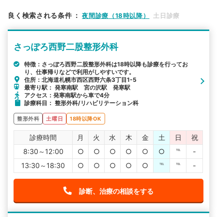
エリア
北海道
札幌市西区
良く検索される条件
：
夜間診療（18時以降）
土日診療
検索する
さっぽろ西野二股整形外科
詳細条件で絞り込む
特徴：さっぽろ西野二股整形外科は18時以降も診療を行ってお
り、仕事帰りなどで利用がしやすいです。
その他の検索方法
住所：北海道札幌市西区西野六条3丁目1-5
最寄り駅： 発寒南駅 宮の沢駅 発寒駅
駅から探す
院名から探す
アクセス：発寒南駅から車で4分
診療科目： 整形外科/リハビリテーション科
整形外科
土曜日
18時以降OK
診療時間
月
火
水
木
金
土
日
祝
8:30～12:00
○
○
○
○
○
○
℡
-
13:30～18:30
○
○
○
○
○
℡
℡
-
診断、治療の相談をする