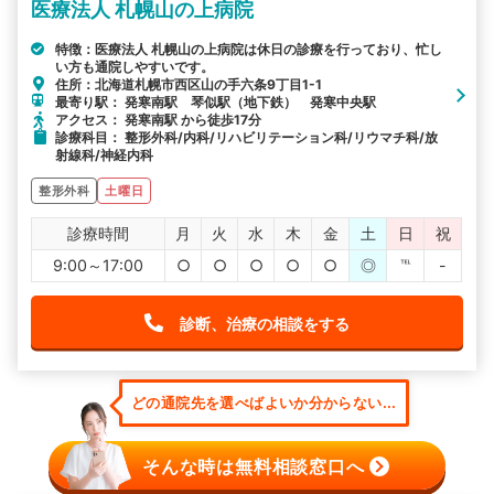
医療法人 札幌山の上病院
特徴：医療法人 札幌山の上病院は休日の診療を行っており、忙し
い方も通院しやすいです。
住所：北海道札幌市西区山の手六条9丁目1-1
最寄り駅： 発寒南駅 琴似駅（地下鉄） 発寒中央駅
アクセス： 発寒南駅 から徒歩17分
診療科目： 整形外科/内科/リハビリテーション科/リウマチ科/放
射線科/神経内科
整形外科
土曜日
診療時間
月
火
水
木
金
土
日
祝
9:00～17:00
○
○
○
○
○
◎
℡
-
診断、治療の相談をする
どの通院先を選べばよいか分からない...
そんな時は無料相談窓口へ