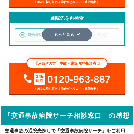
※050に切り替わる場合があります（通話無料）
通院先を再検索
整形外科
整骨院・接骨院
もっと見る
エリア
北海道
札幌市西区
【お急ぎの方】事故・通院 無料相談窓口
検索する
0120-963-887
24h
対応
詳細条件で絞り込む
※050に切り替わる場合があります（通話無料）
その他の検索方法
駅から探す
院名から探す
「交通事故病院サーチ相談窓口」の感想
交通事故の通院先探しで「交通事故病院サーチ」をご利用