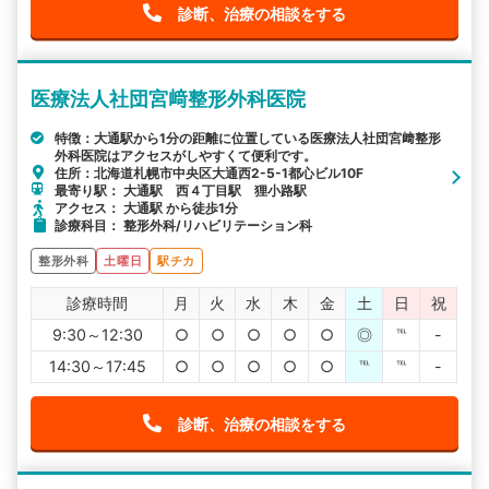
診断、治療の相談をする
医療法人社団宮﨑整形外科医院
特徴：大通駅から1分の距離に位置している医療法人社団宮﨑整形
外科医院はアクセスがしやすくて便利です。
住所：北海道札幌市中央区大通西2-5-1都心ビル10F
最寄り駅： 大通駅 西４丁目駅 狸小路駅
アクセス： 大通駅 から徒歩1分
診療科目： 整形外科/リハビリテーション科
整形外科
土曜日
駅チカ
診療時間
月
火
水
木
金
土
日
祝
9:30～12:30
○
○
○
○
○
◎
℡
-
14:30～17:45
○
○
○
○
○
℡
℡
-
診断、治療の相談をする