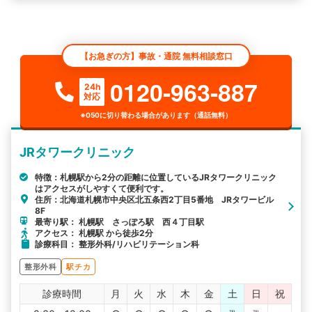
【お急ぎの方】事故・通院 無料相談窓口
0120-963-887
24h
対応
※050に切り替わる場合があります（通話無料）
JRタワークリニック
特徴：札幌駅から2分の距離に位置しているJRタワークリニック
はアクセスがしやすくて便利です。
住所：北海道札幌市中央区北五条西2丁目5番地 JRタワービル
8F
最寄り駅： 札幌駅 さっぽろ駅 西４丁目駅
アクセス： 札幌駅 から徒歩2分
診療科目： 整形外科/リハビリテーション科
整形外科
駅チカ
診療時間
月
火
水
木
金
土
日
祝