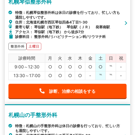
札幌琴似整形外科
特徴：札幌琴似整形外科は休日の診療を行っており、忙しい方も
通院しやすいです。
住所：北海道札幌市西区琴似四条4丁目1-30
最寄り駅： 琴似駅（地下鉄） 琴似駅（ＪＲ） 発寒南駅
アクセス： 琴似駅（地下鉄） から徒歩7分
診療科目： 整形外科/リハビリテーション科/リウマチ科
整形外科
土曜日
診療時間
月
火
水
木
金
土
日
祝
9:00～12:30
○
○
○
○
○
○
℡
-
13:30～17:00
○
○
○
○
-
℡
℡
-
診断、治療の相談をする
札幌山の手整形外科
特徴：札幌山の手整形外科は休日の診療を行っており、忙しい方
も通院しやすいです。