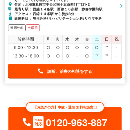
住所：北海道札幌市中央区南十五条西11丁目1-3
最寄り駅： 西線１４条駅 西線１６条駅 静修学園前駅
アクセス： 西線１４条駅 から徒歩8分
診療科目： 整形外科/リハビリテーション科/リウマチ科
整形外科
土曜日
診療時間
月
火
水
木
金
土
日
祝
9:00～12:30
○
○
○
○
○
○
℡
-
13:30～18:00
○
○
○
-
○
℡
℡
-
診断、治療の相談をする
【お急ぎの方】事故・通院 無料相談窓口
0120-963-887
24h
対応