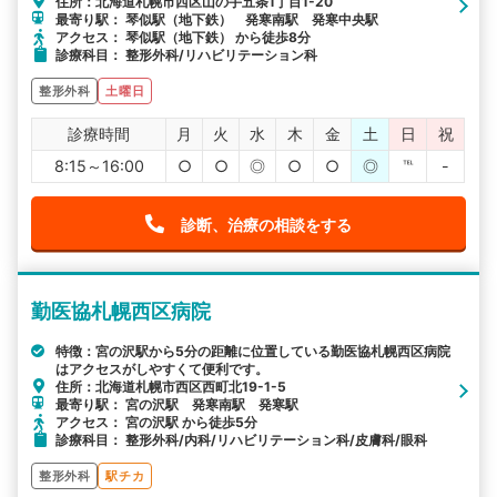
住所：北海道札幌市西区山の手五条1丁目1-20
最寄り駅： 琴似駅（地下鉄） 発寒南駅 発寒中央駅
アクセス： 琴似駅（地下鉄） から徒歩8分
診療科目： 整形外科/リハビリテーション科
整形外科
土曜日
診療時間
月
火
水
木
金
土
日
祝
8:15～16:00
○
○
◎
○
○
◎
℡
-
診断、治療の相談をする
勤医協札幌西区病院
特徴：宮の沢駅から5分の距離に位置している勤医協札幌西区病院
はアクセスがしやすくて便利です。
住所：北海道札幌市西区西町北19-1-5
最寄り駅： 宮の沢駅 発寒南駅 発寒駅
アクセス： 宮の沢駅 から徒歩5分
診療科目： 整形外科/内科/リハビリテーション科/皮膚科/眼科
整形外科
駅チカ