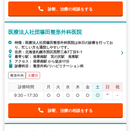
診断、治療の相談をする
医療法人社団篠田整形外科医院
特徴：医療法人社団篠田整形外科医院は休日の診療を行ってお
り、忙しい方も通院しやすいです。
住所：北海道札幌市西区西野三条7丁目5-1
最寄り駅： 発寒南駅 宮の沢駅 発寒駅
アクセス： 発寒南駅 から徒歩17分
診療科目： 整形外科/リハビリテーション科
整形外科
土曜日
診療時間
月
火
水
木
金
土
日
祝
9:30～17:30
○
○
◎
○
○
◎
℡
-
診断、治療の相談をする