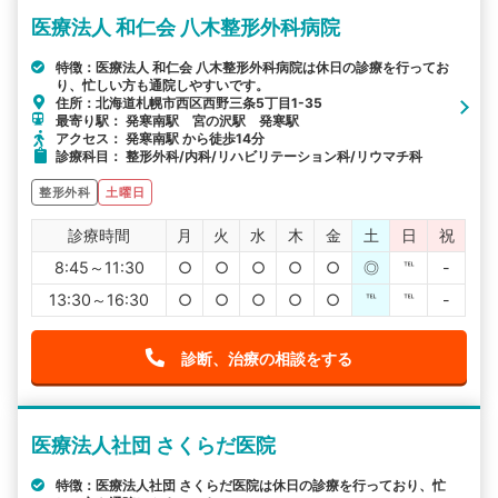
医療法人 和仁会 八木整形外科病院
特徴：医療法人 和仁会 八木整形外科病院は休日の診療を行ってお
り、忙しい方も通院しやすいです。
住所：北海道札幌市西区西野三条5丁目1-35
最寄り駅： 発寒南駅 宮の沢駅 発寒駅
アクセス： 発寒南駅 から徒歩14分
診療科目： 整形外科/内科/リハビリテーション科/リウマチ科
整形外科
土曜日
診療時間
月
火
水
木
金
土
日
祝
8:45～11:30
○
○
○
○
○
◎
℡
-
13:30～16:30
○
○
○
○
○
℡
℡
-
診断、治療の相談をする
医療法人社団 さくらだ医院
特徴：医療法人社団 さくらだ医院は休日の診療を行っており、忙