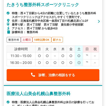
たきうち整形外科スポーツクリニック
特徴：西４丁目駅から4分の距離に位置しているたきうち整形外科
スポーツクリニックはアクセスがしやすくて便利です。
住所：北海道札幌市中央区南一条西6丁目11札幌北辰ビル2F
最寄り駅： 西４丁目駅 西８丁目駅 資生館小学校前駅
アクセス： 西４丁目駅 から徒歩4分
診療科目： 整形外科
整形外科
土曜日
18時以降OK
駅チカ
診療時間
月
火
水
木
金
土
日
祝
11:30～15:00
○
○
-
○
○
○
℡
-
16:30～20:00
○
○
○
○
○
◎
℡
-
診断、治療の相談をする
医療法人山美会札幌山鼻整形外科
特徴：医療法人山美会札幌山鼻整形外科は休日の診療を行ってお
り、忙しい方も通院しやすいです。