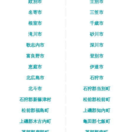
紋別市
士別市
名寄市
三笠市
根室市
千歳市
滝川市
砂川市
歌志内市
深川市
富良野市
登別市
恵庭市
伊達市
北広島市
石狩市
北斗市
石狩郡当別町
石狩郡新篠津村
松前郡松前町
松前郡福島町
上磯郡知内町
上磯郡木古内町
亀田郡七飯町