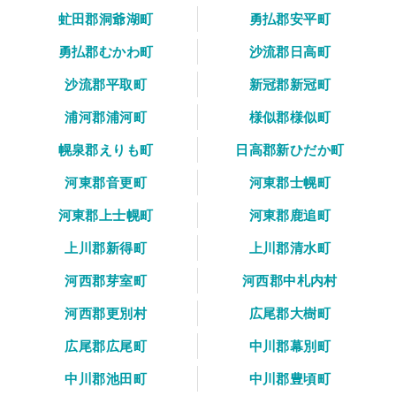
虻田郡洞爺湖町
勇払郡安平町
勇払郡むかわ町
沙流郡日高町
沙流郡平取町
新冠郡新冠町
浦河郡浦河町
様似郡様似町
幌泉郡えりも町
日高郡新ひだか町
河東郡音更町
河東郡士幌町
河東郡上士幌町
河東郡鹿追町
上川郡新得町
上川郡清水町
河西郡芽室町
河西郡中札内村
河西郡更別村
広尾郡大樹町
広尾郡広尾町
中川郡幕別町
中川郡池田町
中川郡豊頃町