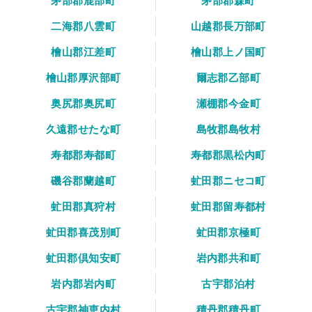
茅部郡鹿部町
茅部郡森町
二海郡八雲町
山越郡長万部町
檜山郡江差町
檜山郡上ノ国町
檜山郡厚沢部町
爾志郡乙部町
奥尻郡奥尻町
瀬棚郡今金町
久遠郡せたな町
島牧郡島牧村
寿都郡寿都町
寿都郡黒松内町
磯谷郡蘭越町
虻田郡ニセコ町
虻田郡真狩村
虻田郡留寿都村
虻田郡喜茂別町
虻田郡京極町
虻田郡倶知安町
岩内郡共和町
岩内郡岩内町
古宇郡泊村
古宇郡神恵内村
積丹郡積丹町