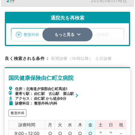
2
件
2026/08/07時点
通院先を再検索
整形外科
整骨院・接骨院
もっと見る
エリア
北海道
夕張郡由仁町
良く検索される条件
：
夜間診療（18時以降）
土日診療
検索する
国民健康保険由仁町立病院
詳細条件で絞り込む
住所：北海道夕張郡由仁町馬追1
最寄り駅： 由仁駅 古山駅 栗山駅
その他の検索方法
アクセス： 由仁駅 から徒歩6分
診療科目： 整形外科/内科
駅から探す
院名から探す
整形外科
診療時間
月
火
水
木
金
土
日
祝
9:00～12:00
○
○
○
○
○
℡
℡
-