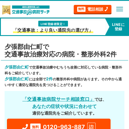
menu
電話相談
無料
LINE登録者限定！
LINEに
登録
「交通事故：より良い通院先の選び方」
夕張郡由仁町で
交通事故治療対応の病院・整形外科2件
夕張郡由仁町
で交通事故治療やむちうち改善に対応している病院・整形外
科をご紹介しています。
夕張郡由仁町
2件
には全部で
の整形外科や病院があります。その中から通
いやすく適切な通院先を見つけることができます。
「交通事故病院サーチ相談窓口」
では、
あなたの症状や状況に合わせて
適切な通院先をご紹介しています。
0120-963-887
24h
無料
対応