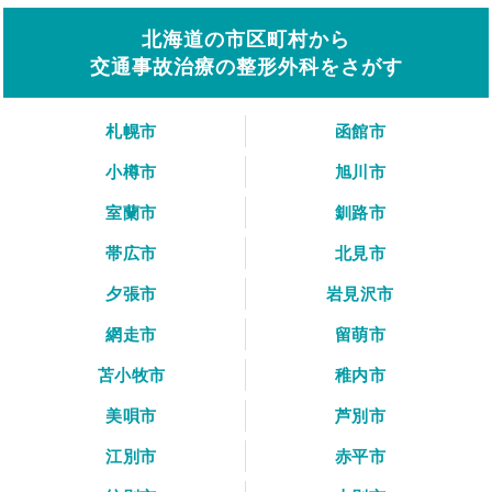
北海道の市区町村から
交通事故治療の整形外科をさがす
札幌市
函館市
小樽市
旭川市
室蘭市
釧路市
帯広市
北見市
夕張市
岩見沢市
網走市
留萌市
苫小牧市
稚内市
美唄市
芦別市
江別市
赤平市