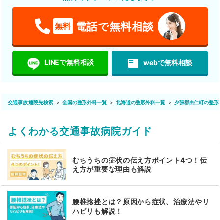
電話で無料相談
無料
featured_play_list
LINEで無料相談
webで無料相談
交通事故 通院先検索
全国の整形外科一覧
北海道の整形外科一覧
夕張郡由仁町の整形
よくわかる交通事故病院ガイド
むちうちの症状の伝え方ポイント4つ！伝
え方が重要な理由も解説
腰椎捻挫とは？原因から症状、治療法やリ
ハビリも解説！