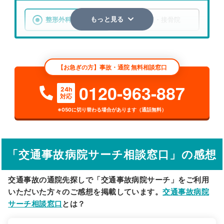
整形外科
整骨院・接骨院
もっと見る
エリア
北海道
夕張郡由仁町
【お急ぎの方】事故・通院 無料相談窓口
検索する
0120-963-887
24h
対応
詳細条件で絞り込む
※050に切り替わる場合があります（通話無料）
その他の検索方法
駅から探す
院名から探す
「交通事故病院サーチ相談窓口」の感想
交通事故の通院先探しで「交通事故病院サーチ」をご利用
いただいた方々のご感想を掲載しています。
交通事故病院
サーチ相談窓口
とは？