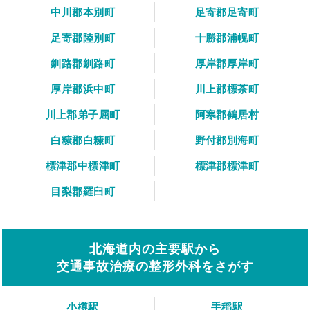
中川郡本別町
足寄郡足寄町
足寄郡陸別町
十勝郡浦幌町
釧路郡釧路町
厚岸郡厚岸町
厚岸郡浜中町
川上郡標茶町
川上郡弟子屈町
阿寒郡鶴居村
白糠郡白糠町
野付郡別海町
標津郡中標津町
標津郡標津町
目梨郡羅臼町
北海道内の主要駅から
交通事故治療の整形外科をさがす
小樽駅
手稲駅