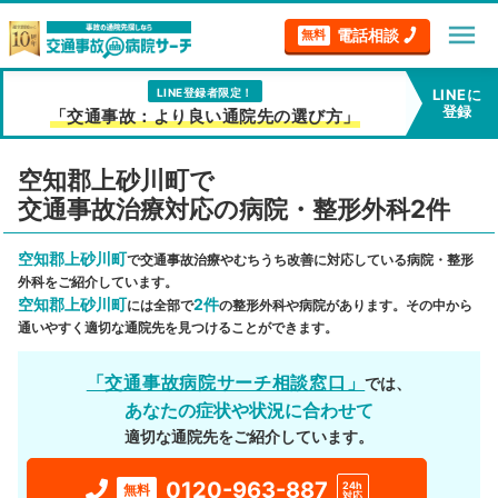
menu
電話相談
無料
LINE登録者限定！
LINEに
登録
「交通事故：より良い通院先の選び方」
空知郡上砂川町で
交通事故治療対応の病院・整形外科2件
空知郡上砂川町
で交通事故治療やむちうち改善に対応している病院・整形
外科をご紹介しています。
空知郡上砂川町
2件
には全部で
の整形外科や病院があります。その中から
通いやすく適切な通院先を見つけることができます。
「交通事故病院サーチ相談窓口」
では、
あなたの症状や状況に合わせて
適切な通院先をご紹介しています。
0120-963-887
24h
無料
対応