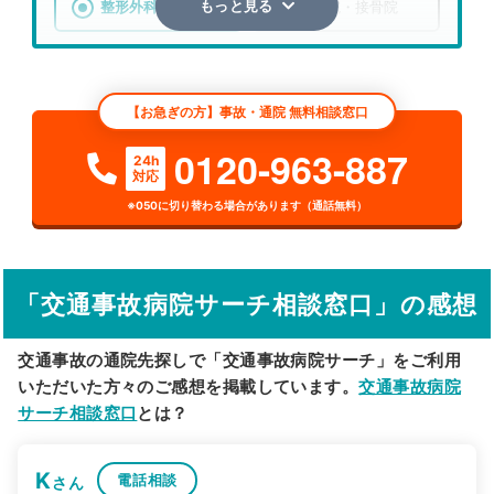
整形外科
整骨院・接骨院
もっと見る
エリア
北海道
空知郡上砂川町
【お急ぎの方】事故・通院 無料相談窓口
検索する
0120-963-887
24h
対応
詳細条件で絞り込む
※050に切り替わる場合があります（通話無料）
その他の検索方法
駅から探す
院名から探す
「交通事故病院サーチ相談窓口」の感想
交通事故の通院先探しで「交通事故病院サーチ」をご利用
いただいた方々のご感想を掲載しています。
交通事故病院
サーチ相談窓口
とは？
K
電話相談
さん