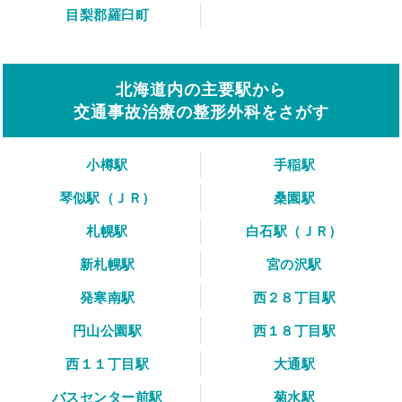
目梨郡羅臼町
北海道内の主要駅から
交通事故治療の整形外科をさがす
小樽駅
手稲駅
琴似駅（ＪＲ）
桑園駅
札幌駅
白石駅（ＪＲ）
新札幌駅
宮の沢駅
発寒南駅
西２８丁目駅
円山公園駅
西１８丁目駅
西１１丁目駅
大通駅
バスセンター前駅
菊水駅