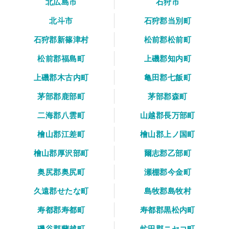
北広島市
石狩市
北斗市
石狩郡当別町
石狩郡新篠津村
松前郡松前町
松前郡福島町
上磯郡知内町
上磯郡木古内町
亀田郡七飯町
茅部郡鹿部町
茅部郡森町
二海郡八雲町
山越郡長万部町
檜山郡江差町
檜山郡上ノ国町
檜山郡厚沢部町
爾志郡乙部町
奥尻郡奥尻町
瀬棚郡今金町
久遠郡せたな町
島牧郡島牧村
寿都郡寿都町
寿都郡黒松内町
磯谷郡蘭越町
虻田郡ニセコ町