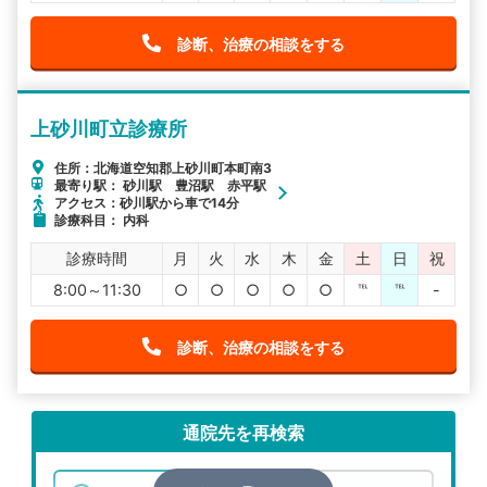
診断、治療の相談をする
上砂川町立診療所
住所：北海道空知郡上砂川町本町南3
最寄り駅： 砂川駅 豊沼駅 赤平駅
アクセス：砂川駅から車で14分
診療科目： 内科
診療時間
月
火
水
木
金
土
日
祝
8:00～11:30
○
○
○
○
○
℡
℡
-
診断、治療の相談をする
通院先を再検索