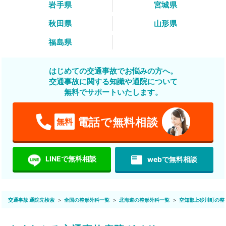
岩手県
宮城県
秋田県
山形県
福島県
はじめての交通事故でお悩みの方へ。
交通事故に関する知識や通院について
無料でサポートいたします。
電話で無料相談
無料
featured_play_list
LINEで無料相談
webで無料相談
交通事故 通院先検索
全国の整形外科一覧
北海道の整形外科一覧
空知郡上砂川町の整