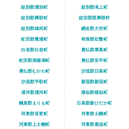
紋別郡湧別町
紋別郡滝上町
紋別郡興部町
紋別郡西興部村
紋別郡雄武町
網走郡大空町
虻田郡豊浦町
有珠郡壮瞥町
白老郡白老町
勇払郡厚真町
虻田郡洞爺湖町
勇払郡安平町
勇払郡むかわ町
沙流郡日高町
沙流郡平取町
新冠郡新冠町
浦河郡浦河町
様似郡様似町
幌泉郡えりも町
日高郡新ひだか町
河東郡音更町
河東郡士幌町
河東郡上士幌町
河東郡鹿追町