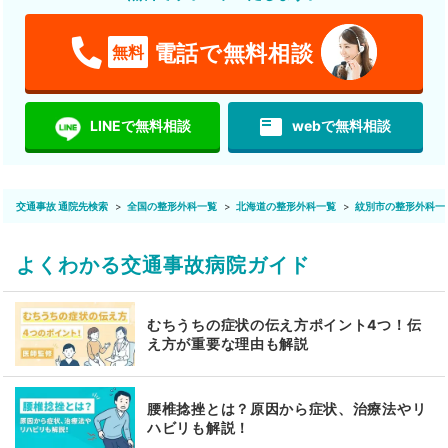
電話で無料相談
無料
featured_play_list
LINEで無料相談
webで無料相談
交通事故 通院先検索
全国の整形外科一覧
北海道の整形外科一覧
紋別市の整形外科一
よくわかる交通事故病院ガイド
むちうちの症状の伝え方ポイント4つ！伝
え方が重要な理由も解説
腰椎捻挫とは？原因から症状、治療法やリ
ハビリも解説！