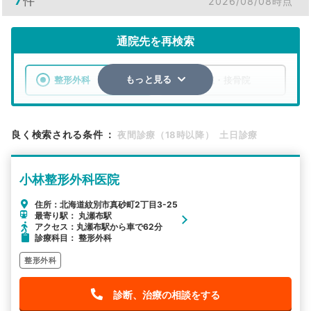
7
件
2026/08/08時点
通院先を再検索
整形外科
整骨院・接骨院
もっと見る
エリア
北海道
紋別市
良く検索される条件
：
夜間診療（18時以降）
土日診療
検索する
小林整形外科医院
詳細条件で絞り込む
住所：北海道紋別市真砂町2丁目3-25
最寄り駅： 丸瀬布駅
その他の検索方法
アクセス：丸瀬布駅から車で62分
診療科目： 整形外科
駅から探す
院名から探す
整形外科
診断、治療の相談をする