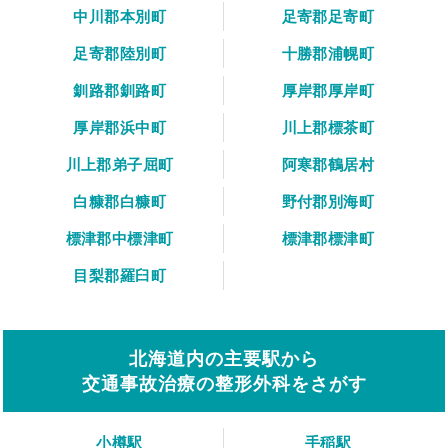
中川郡本別町
足寄郡足寄町
足寄郡陸別町
十勝郡浦幌町
釧路郡釧路町
厚岸郡厚岸町
厚岸郡浜中町
川上郡標茶町
川上郡弟子屈町
阿寒郡鶴居村
白糠郡白糠町
野付郡別海町
標津郡中標津町
標津郡標津町
目梨郡羅臼町
北海道内の主要駅から
交通事故治療の整形外科をさがす
小樽駅
手稲駅