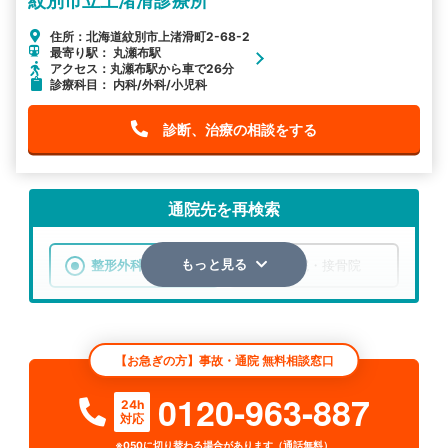
紋別市立上渚滑診療所
住所：北海道紋別市上渚滑町2-68-2
最寄り駅： 丸瀬布駅
アクセス：丸瀬布駅から車で26分
診療科目： 内科/外科/小児科
診断、治療の相談をする
通院先を再検索
整形外科
整骨院・接骨院
もっと見る
エリア
北海道
紋別市
【お急ぎの方】事故・通院 無料相談窓口
検索する
0120-963-887
24h
対応
詳細条件で絞り込む
※050に切り替わる場合があります（通話無料）