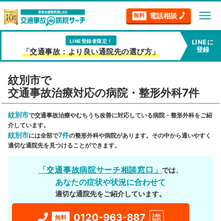
menu
電話相談
無料
LINE登録者限定！
LINEに
登録
「交通事故：より良い通院先の選び方」
紋別市で
交通事故治療対応の病院・整形外科7件
紋別市
で交通事故治療やむちうち改善に対応している病院・整形外科をご紹
介しています。
紋別市
7件
には全部で
の整形外科や病院があります。その中から通いやすく
適切な通院先を見つけることができます。
「交通事故病院サーチ相談窓口」
では、
あなたの症状や状況に合わせて
適切な通院先をご紹介しています。
0120-963-887
24h
無料
対応