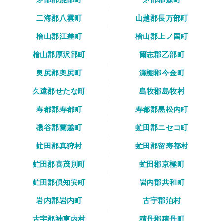
二海郡八雲町
山越郡長万部町
檜山郡江差町
檜山郡上ノ国町
檜山郡厚沢部町
爾志郡乙部町
奥尻郡奥尻町
瀬棚郡今金町
久遠郡せたな町
島牧郡島牧村
寿都郡寿都町
寿都郡黒松内町
磯谷郡蘭越町
虻田郡ニセコ町
虻田郡真狩村
虻田郡留寿都村
虻田郡喜茂別町
虻田郡京極町
虻田郡倶知安町
岩内郡共和町
岩内郡岩内町
古宇郡泊村
古宇郡神恵内村
積丹郡積丹町