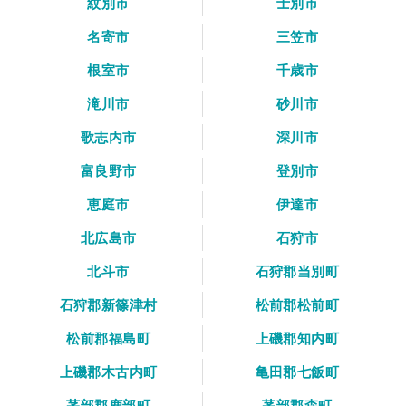
紋別市
士別市
名寄市
三笠市
根室市
千歳市
滝川市
砂川市
歌志内市
深川市
富良野市
登別市
恵庭市
伊達市
北広島市
石狩市
北斗市
石狩郡当別町
石狩郡新篠津村
松前郡松前町
松前郡福島町
上磯郡知内町
上磯郡木古内町
亀田郡七飯町
茅部郡鹿部町
茅部郡森町