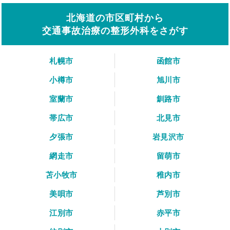
北海道の市区町村から
交通事故治療の整形外科をさがす
札幌市
函館市
小樽市
旭川市
室蘭市
釧路市
帯広市
北見市
夕張市
岩見沢市
網走市
留萌市
苫小牧市
稚内市
美唄市
芦別市
江別市
赤平市