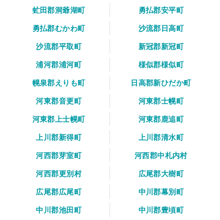
虻田郡洞爺湖町
勇払郡安平町
勇払郡むかわ町
沙流郡日高町
沙流郡平取町
新冠郡新冠町
浦河郡浦河町
様似郡様似町
幌泉郡えりも町
日高郡新ひだか町
河東郡音更町
河東郡士幌町
河東郡上士幌町
河東郡鹿追町
上川郡新得町
上川郡清水町
河西郡芽室町
河西郡中札内村
河西郡更別村
広尾郡大樹町
広尾郡広尾町
中川郡幕別町
中川郡池田町
中川郡豊頃町