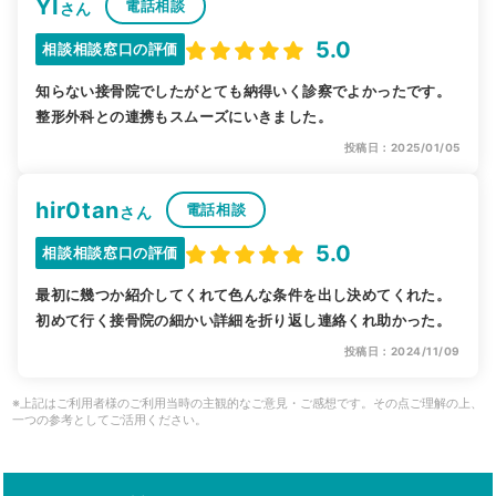
YI
電話相談
さん
5.0
相談相談窓口の評価
知らない接骨院でしたがとても納得いく診察でよかったです。
整形外科との連携もスムーズにいきました。
投稿日：2025/01/05
hir0tan
電話相談
さん
5.0
相談相談窓口の評価
最初に幾つか紹介してくれて色んな条件を出し決めてくれた。
初めて行く接骨院の細かい詳細を折り返し連絡くれ助かった。
投稿日：2024/11/09
※上記はご利用者様のご利用当時の主観的なご意見・ご感想です。その点ご理解の上、
一つの参考としてご活用ください。