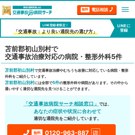
menu
電話相談
無料
LINE登録者限定！
LINEに
登録
「交通事故：より良い通院先の選び方」
苫前郡初山別村で
交通事故治療対応の病院・整形外科5件
苫前郡初山別村
で交通事故治療やむちうち改善に対応している病院・整形
外科をご紹介しています。
苫前郡初山別村
5件
には全部で
の整形外科や病院があります。その中から
通いやすく適切な通院先を見つけることができます。
「交通事故病院サーチ相談窓口」
では、
あなたの症状や状況に合わせて
適切な通院先をご紹介しています。
0120-963-887
24h
無料
対応