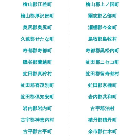
檜山郡江差町
檜山郡上ノ国町
檜山郡厚沢部町
爾志郡乙部町
奥尻郡奥尻町
瀬棚郡今金町
久遠郡せたな町
島牧郡島牧村
寿都郡寿都町
寿都郡黒松内町
磯谷郡蘭越町
虻田郡ニセコ町
虻田郡真狩村
虻田郡留寿都村
虻田郡喜茂別町
虻田郡京極町
虻田郡倶知安町
岩内郡共和町
岩内郡岩内町
古宇郡泊村
古宇郡神恵内村
積丹郡積丹町
古平郡古平町
余市郡仁木町