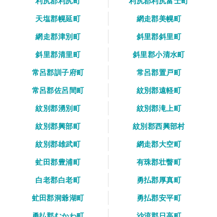
利尻郡利尻町
利尻郡利尻富士町
天塩郡幌延町
網走郡美幌町
網走郡津別町
斜里郡斜里町
斜里郡清里町
斜里郡小清水町
常呂郡訓子府町
常呂郡置戸町
常呂郡佐呂間町
紋別郡遠軽町
紋別郡湧別町
紋別郡滝上町
紋別郡興部町
紋別郡西興部村
紋別郡雄武町
網走郡大空町
虻田郡豊浦町
有珠郡壮瞥町
白老郡白老町
勇払郡厚真町
虻田郡洞爺湖町
勇払郡安平町
勇払郡むかわ町
沙流郡日高町