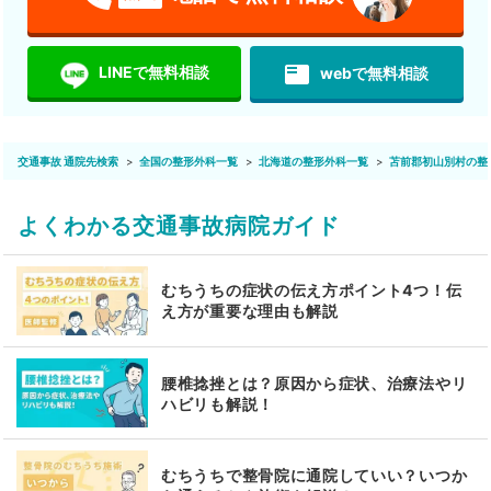
featured_play_list
LINEで無料相談
webで無料相談
交通事故 通院先検索
全国の整形外科一覧
北海道の整形外科一覧
苫前郡初山別村の整
よくわかる交通事故病院ガイド
むちうちの症状の伝え方ポイント4つ！伝
え方が重要な理由も解説
腰椎捻挫とは？原因から症状、治療法やリ
ハビリも解説！
むちうちで整骨院に通院していい？いつか