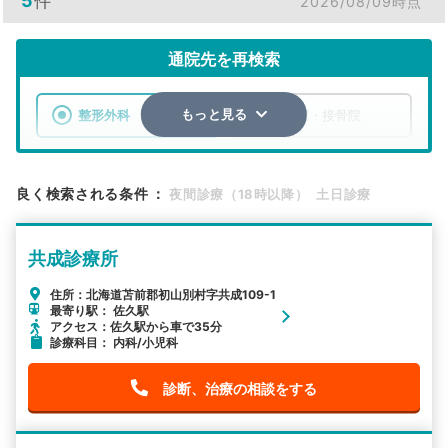
5
件
2026/08/09時点
通院先を再検索
整形外科
整骨院・接骨院
もっと見る
エリア
北海道
苫前郡初山別村
良く検索される条件
：
夜間診療（18時以降）
土日診療
検索する
共成診療所
詳細条件で絞り込む
住所：北海道苫前郡初山別村字共成109-1
最寄り駅： 佐久駅
その他の検索方法
アクセス：佐久駅から車で35分
診療科目： 内科/小児科
駅から探す
院名から探す
診断、治療の相談をする