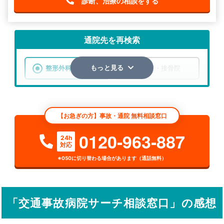
診断、治療の相談をする
通院先を再検索
整形外科
整骨院・接骨院
もっと見る
エリア
北海道
苫前郡初山別村
【お急ぎの方】事故・通院 無料相談窓口
検索する
0120-963-887
24h
対応
詳細条件で絞り込む
※050に切り替わる場合があります（通話無料）
その他の検索方法
駅から探す
院名から探す
「交通事故病院サーチ相談窓口」の感想