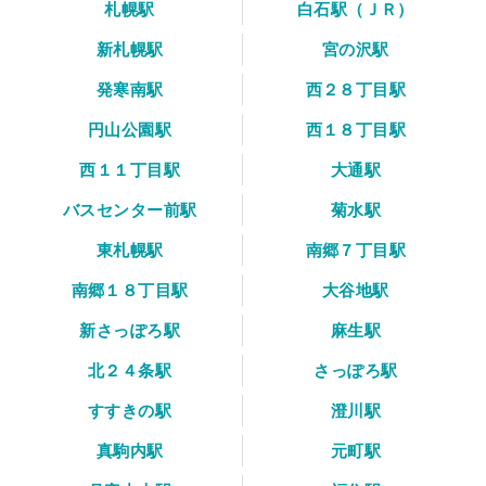
札幌駅
白石駅（ＪＲ）
新札幌駅
宮の沢駅
発寒南駅
西２８丁目駅
円山公園駅
西１８丁目駅
西１１丁目駅
大通駅
バスセンター前駅
菊水駅
東札幌駅
南郷７丁目駅
南郷１８丁目駅
大谷地駅
新さっぽろ駅
麻生駅
北２４条駅
さっぽろ駅
すすきの駅
澄川駅
真駒内駅
元町駅