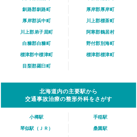
釧路郡釧路町
厚岸郡厚岸町
厚岸郡浜中町
川上郡標茶町
川上郡弟子屈町
阿寒郡鶴居村
白糠郡白糠町
野付郡別海町
標津郡中標津町
標津郡標津町
目梨郡羅臼町
北海道内の主要駅から
交通事故治療の整形外科をさがす
小樽駅
手稲駅
琴似駅（ＪＲ）
桑園駅