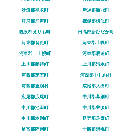
沙流郡平取町
新冠郡新冠町
浦河郡浦河町
様似郡様似町
幌泉郡えりも町
日高郡新ひだか町
河東郡音更町
河東郡士幌町
河東郡上士幌町
河東郡鹿追町
上川郡新得町
上川郡清水町
河西郡芽室町
河西郡中札内村
河西郡更別村
広尾郡大樹町
広尾郡広尾町
中川郡幕別町
中川郡池田町
中川郡豊頃町
中川郡本別町
足寄郡足寄町
足寄郡陸別町
十勝郡浦幌町