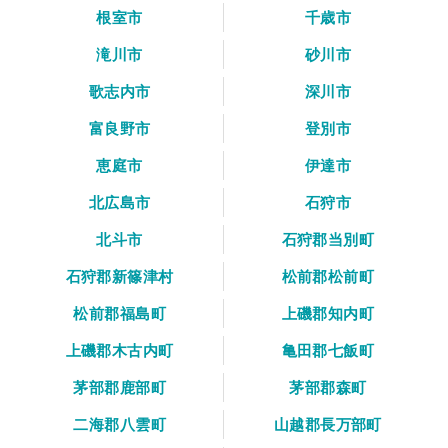
根室市
千歳市
滝川市
砂川市
歌志内市
深川市
富良野市
登別市
恵庭市
伊達市
北広島市
石狩市
北斗市
石狩郡当別町
石狩郡新篠津村
松前郡松前町
松前郡福島町
上磯郡知内町
上磯郡木古内町
亀田郡七飯町
茅部郡鹿部町
茅部郡森町
二海郡八雲町
山越郡長万部町