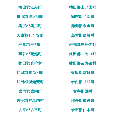
檜山郡江差町
檜山郡上ノ国町
檜山郡厚沢部町
爾志郡乙部町
奥尻郡奥尻町
瀬棚郡今金町
久遠郡せたな町
島牧郡島牧村
寿都郡寿都町
寿都郡黒松内町
磯谷郡蘭越町
虻田郡ニセコ町
虻田郡真狩村
虻田郡留寿都村
虻田郡喜茂別町
虻田郡京極町
虻田郡倶知安町
岩内郡共和町
岩内郡岩内町
古宇郡泊村
古宇郡神恵内村
積丹郡積丹町
古平郡古平町
余市郡仁木町