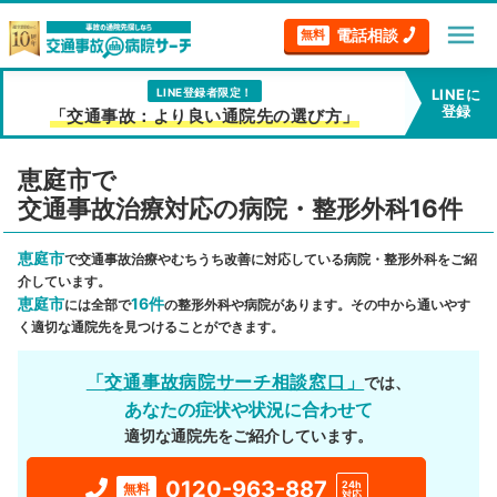
menu
電話相談
無料
LINE登録者限定！
LINEに
登録
「交通事故：より良い通院先の選び方」
恵庭市で
交通事故治療対応の病院・整形外科16件
恵庭市
で交通事故治療やむちうち改善に対応している病院・整形外科をご紹
介しています。
恵庭市
16件
には全部で
の整形外科や病院があります。その中から通いやす
く適切な通院先を見つけることができます。
「交通事故病院サーチ相談窓口」
では、
あなたの症状や状況に合わせて
適切な通院先をご紹介しています。
0120-963-887
24h
無料
対応