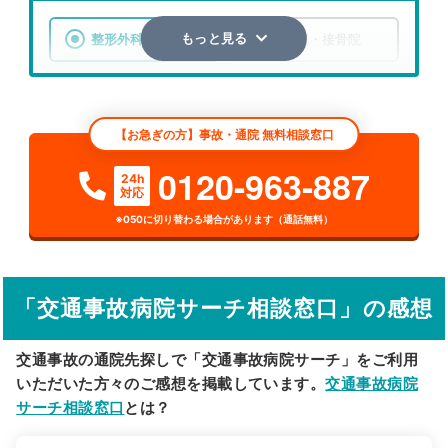
整形外科
整骨院・接骨院
もっと見る
エリア
北海道
恵庭市
【お急ぎの方】事故・通院 無料相談窓口
検索する
0120-963-887
24h
対応
詳細条件で絞り込む
※050に切り替わる場合があります（通話無料）
その他の検索方法
駅から探す
院名から探す
「交通事故病院サーチ相談窓口」の感想
交通事故の通院先探しで「交通事故病院サーチ」をご利用
いただいた方々のご感想を掲載しています。
交通事故病院
サーチ相談窓口
とは？