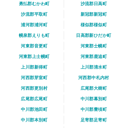
勇払郡むかわ町
沙流郡日高町
沙流郡平取町
新冠郡新冠町
浦河郡浦河町
様似郡様似町
幌泉郡えりも町
日高郡新ひだか町
河東郡音更町
河東郡士幌町
河東郡上士幌町
河東郡鹿追町
上川郡新得町
上川郡清水町
河西郡芽室町
河西郡中札内村
河西郡更別村
広尾郡大樹町
広尾郡広尾町
中川郡幕別町
中川郡池田町
中川郡豊頃町
中川郡本別町
足寄郡足寄町