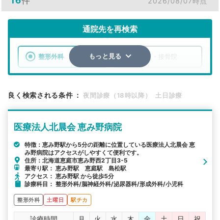
16
件
2026/08/07時点
通院先を再検索
整形外科
整骨院・接骨院
もっと見る
エリア
北海道
恵庭市
良く検索される条件
：
夜間診療（18時以降）
土日診療
検索する
医療法人北晨会 恵み野病院
詳細条件で絞り込む
特徴：恵み野駅から5分の距離に位置している医療法人北晨会 恵
み野病院はアクセスがしやすくて便利です。
その他の検索方法
住所：北海道恵庭市恵み野西2丁目3-5
最寄り駅： 恵み野駅 恵庭駅 島松駅
駅から探す
院名から探す
アクセス： 恵み野駅 から徒歩5分
診療科目： 整形外科/脳神経外科/泌尿器科/形成外科/小児科
整形外科
土曜日
駅チカ
診療時間
月
火
水
木
金
土
日
祝