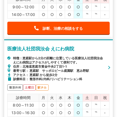
9:00～12:00
○
○
○
○
○
○
℡
-
14:00～17:00
○
○
○
○
○
℡
℡
-
診断、治療の相談をする
医療法人社団我汝会 えにわ病院
特徴：恵庭駅から2分の距離に位置している医療法人社団我汝会
えにわ病院はアクセスがしやすくて便利です。
住所：北海道恵庭市黄金中央2丁目1-1
最寄り駅： 恵庭駅 サッポロビール庭園駅 恵み野駅
アクセス： 恵庭駅 から徒歩2分
診療科目： 整形外科/内科/リハビリテーション科
整形外科
土曜日
駅チカ
診療時間
月
火
水
木
金
土
日
祝
8:00～11:30
○
○
○
○
○
◎
℡
-
13:00～16:30
○
○
○
○
○
℡
℡
-