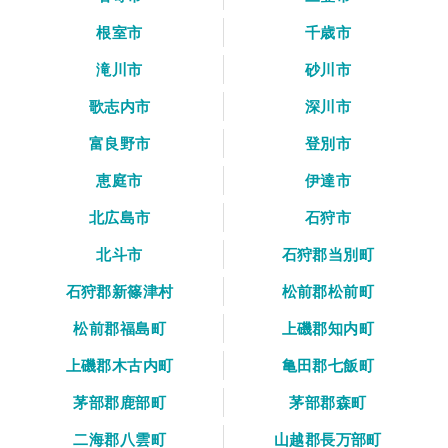
根室市
千歳市
滝川市
砂川市
歌志内市
深川市
富良野市
登別市
恵庭市
伊達市
北広島市
石狩市
北斗市
石狩郡当別町
石狩郡新篠津村
松前郡松前町
松前郡福島町
上磯郡知内町
上磯郡木古内町
亀田郡七飯町
茅部郡鹿部町
茅部郡森町
二海郡八雲町
山越郡長万部町