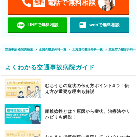
電話で無料相談
無料
featured_play_list
LINEで無料相談
webで無料相談
交通事故 通院先検索
全国の整形外科一覧
北海道の整形外科一覧
恵庭市の整形外科一
よくわかる交通事故病院ガイド
むちうちの症状の伝え方ポイント4つ！伝
え方が重要な理由も解説
腰椎捻挫とは？原因から症状、治療法やリ
ハビリも解説！
むちうちで整骨院に通院していい？いつか