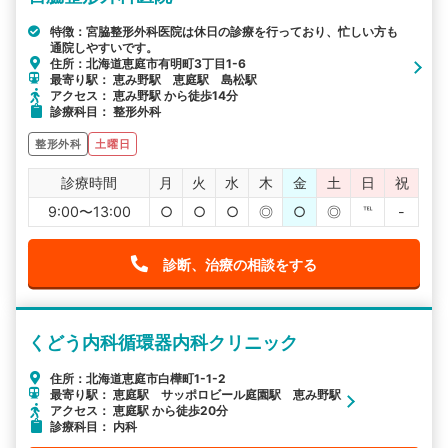
特徴：宮脇整形外科医院は休日の診療を行っており、忙しい方も
通院しやすいです。
住所：北海道恵庭市有明町3丁目1-6
最寄り駅： 恵み野駅 恵庭駅 島松駅
アクセス： 恵み野駅 から徒歩14分
診療科目： 整形外科
整形外科
土曜日
診療時間
月
火
水
木
金
土
日
祝
9:00〜13:00
○
○
○
◎
○
◎
℡
-
診断、治療の相談をする
くどう内科循環器内科クリニック
住所：北海道恵庭市白樺町1-1-2
最寄り駅： 恵庭駅 サッポロビール庭園駅 恵み野駅
アクセス： 恵庭駅 から徒歩20分
診療科目： 内科