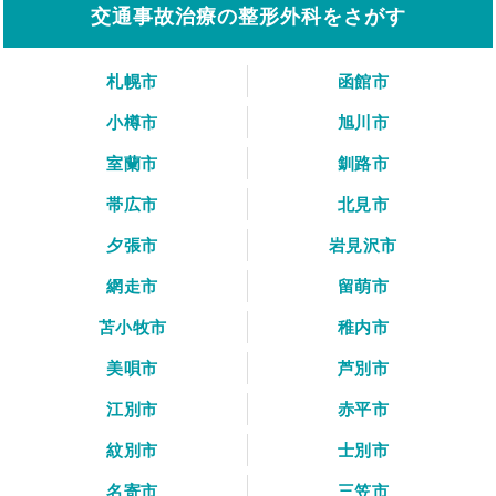
交通事故治療の整形外科をさがす
札幌市
函館市
小樽市
旭川市
室蘭市
釧路市
帯広市
北見市
夕張市
岩見沢市
網走市
留萌市
苫小牧市
稚内市
美唄市
芦別市
江別市
赤平市
紋別市
士別市
名寄市
三笠市