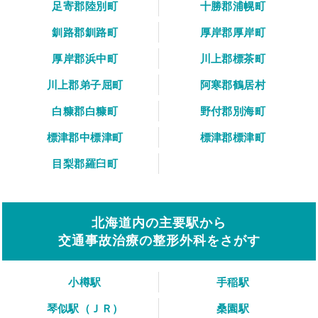
足寄郡陸別町
十勝郡浦幌町
釧路郡釧路町
厚岸郡厚岸町
厚岸郡浜中町
川上郡標茶町
川上郡弟子屈町
阿寒郡鶴居村
白糠郡白糠町
野付郡別海町
標津郡中標津町
標津郡標津町
目梨郡羅臼町
北海道内の主要駅から
交通事故治療の整形外科をさがす
小樽駅
手稲駅
琴似駅（ＪＲ）
桑園駅