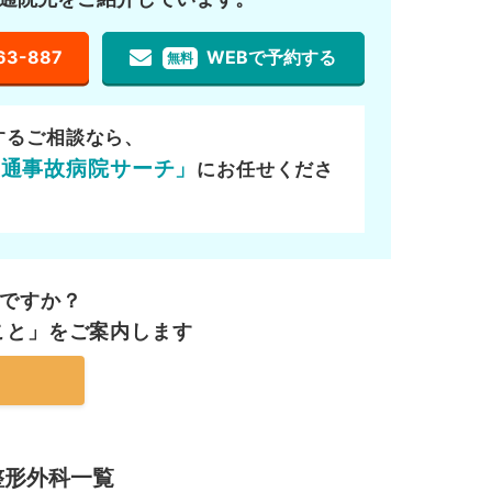
63-887
WEBで予約する
無料
するご相談なら、
交通事故病院サーチ」
にお任せくださ
ですか？
こと」を
ご案内します
整形外科一覧