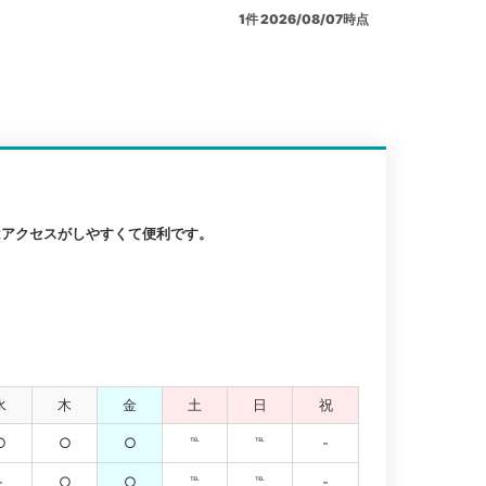
1
件
2026/08/07時点
はアクセスがしやすくて便利です。
水
木
金
土
日
祝
○
○
○
℡
℡
-
-
○
○
℡
℡
-