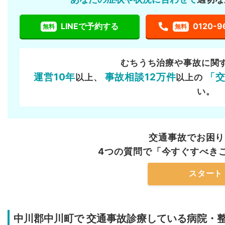
LINEで予約する
0120-9
無料
無料
むちうち治療や事故に関
運営10年
事故相談12万件
「
以上、
以上の
い。
交通事故でお困り
4つの質問で「今すぐすべき
スタート
中川郡中川町で
交通事故診療している病院・