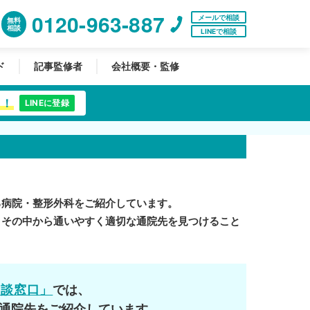
0120-963-887
メールで相談
無料
相談
LINEで相談
ド
記事監修者
会社概要・監修
中！
LINEに登録
る病院・整形外科をご紹介しています。
。その中から通いやすく適切な通院先を見つけること
相談窓口」
では、
通院先をご紹介しています。