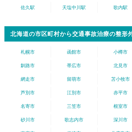
佐久駅
天塩中川駅
歌内駅
北海道の市区町村から
交通事故治療の整形
札幌市
函館市
小樽市
釧路市
帯広市
北見市
網走市
留萌市
苫小牧市
芦別市
江別市
赤平市
名寄市
三笠市
根室市
砂川市
歌志内市
深川市