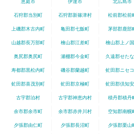
恵庭市
伊達市
北広島市
石狩郡当別町
石狩郡新篠津村
松前郡松前
上磯郡木古内町
亀田郡七飯町
茅部郡鹿部
山越郡長万部町
檜山郡江差町
檜山郡上ノ
奥尻郡奥尻町
瀬棚郡今金町
久遠郡せた
寿都郡黒松内町
磯谷郡蘭越町
虻田郡ニセ
虻田郡喜茂別町
虻田郡京極町
虻田郡倶知
古宇郡泊村
古宇郡神恵内村
積丹郡積丹
余市郡余市町
余市郡赤井川村
空知郡南幌
夕張郡由仁町
夕張郡長沼町
夕張郡栗山