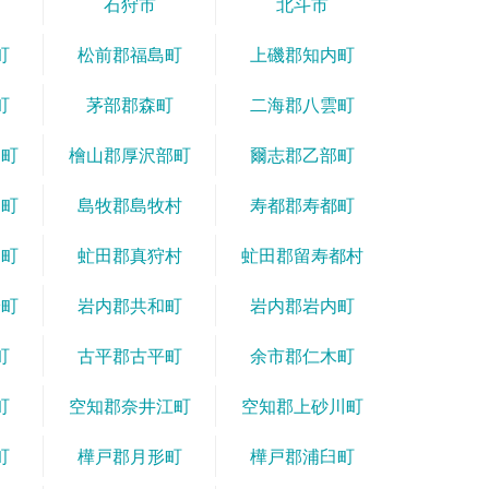
石狩市
北斗市
町
松前郡福島町
上磯郡知内町
町
茅部郡森町
二海郡八雲町
国町
檜山郡厚沢部町
爾志郡乙部町
な町
島牧郡島牧村
寿都郡寿都町
コ町
虻田郡真狩村
虻田郡留寿都村
安町
岩内郡共和町
岩内郡岩内町
町
古平郡古平町
余市郡仁木町
町
空知郡奈井江町
空知郡上砂川町
町
樺戸郡月形町
樺戸郡浦臼町