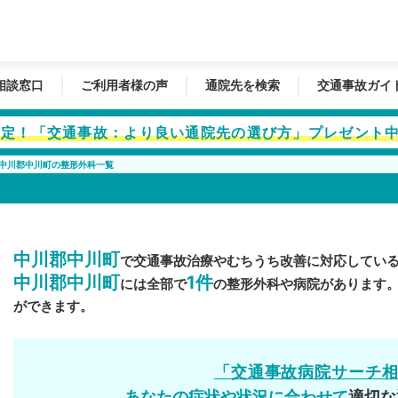
相談窓口
ご利用者様の声
通院先を検索
交通事故ガイ
者限定！「交通事故：より良い通院先の選び方」プレゼント
中川郡中川町の整形外科一覧
中川郡中川町
で交通事故治療やむちうち改善に対応してい
中川郡中川町
1件
には全部で
の整形外科や病院があります
ができます。
「交通事故病院サーチ
あなたの症状や状況に合わせて
適切な