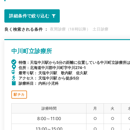
詳細条件で絞り込む
良く検索される条件
：
夜間診療（18時以降）
土日診療
中川町立診療所
特徴：天塩中川駅から5分の距離に位置している中川町立診療所
住所：北海道中川郡中川町字中川274-1
最寄り駅： 天塩中川駅 歌内駅 佐久駅
アクセス： 天塩中川駅 から徒歩5分
診療科目： 内科/小児科
駅チカ
診療時間
月
火
8:00～11:00
○
○
13:00～15:00
○
○