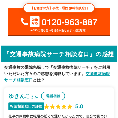
【お急ぎの方】事故・通院 無料相談窓口
検索する
0120-963-887
24h
対応
詳細条件で絞り込む
※050に切り替わる場合があります（通話無料）
その他の検索方法
駅から探す
院名から探す
「交通事故病院サーチ相談窓口」の感想
交通事故の通院先探しで「交通事故病院サーチ」をご利用
いただいた方々のご感想を掲載しています。
交通事故病院
サーチ相談窓口
とは？
ゆきんこ
電話相談
さん
5.0
相談相談窓口の評価
仕事の休憩中に職場の近くで通いたかったので、自分で見つけ