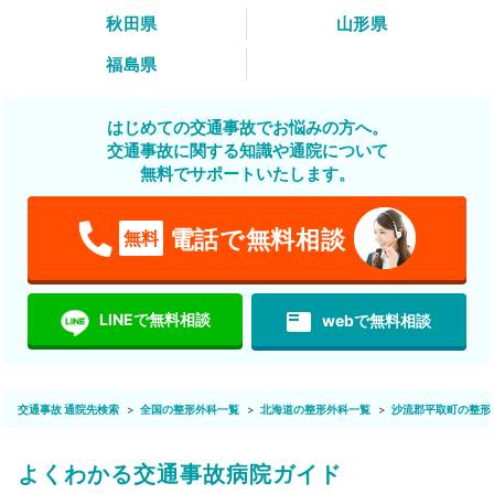
秋田県
山形県
福島県
はじめての交通事故でお悩みの方へ。
交通事故に関する知識や通院について
無料でサポートいたします。
電話で無料相談
無料
featured_play_list
LINEで無料相談
webで無料相談
交通事故 通院先検索
全国の整形外科一覧
北海道の整形外科一覧
沙流郡平取町の整形
よくわかる交通事故病院ガイド