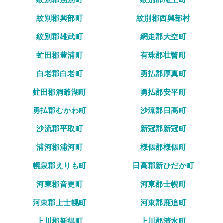
紋別郡興部町
紋別郡西興部村
紋別郡雄武町
網走郡大空町
虻田郡豊浦町
有珠郡壮瞥町
白老郡白老町
勇払郡厚真町
虻田郡洞爺湖町
勇払郡安平町
勇払郡むかわ町
沙流郡日高町
沙流郡平取町
新冠郡新冠町
浦河郡浦河町
様似郡様似町
幌泉郡えりも町
日高郡新ひだか町
河東郡音更町
河東郡士幌町
河東郡上士幌町
河東郡鹿追町
上川郡新得町
上川郡清水町