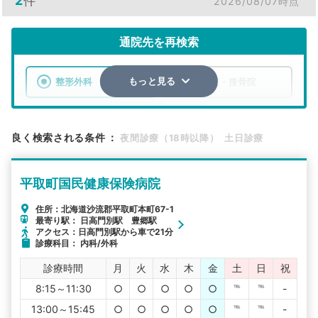
2
件
2026/08/07時点
通院先を再検索
整形外科
整骨院・接骨院
もっと見る
エリア
北海道
沙流郡平取町
良く検索される条件
：
夜間診療（18時以降）
土日診療
検索する
平取町国民健康保険病院
詳細条件で絞り込む
住所：北海道沙流郡平取町本町67-1
最寄り駅： 日高門別駅 豊郷駅
その他の検索方法
アクセス：日高門別駅から車で21分
診療科目： 内科/外科
駅から探す
院名から探す
診療時間
月
火
水
木
金
土
日
祝
8:15～11:30
○
○
○
○
○
℡
℡
-
13:00～15:45
○
○
○
○
○
℡
℡
-