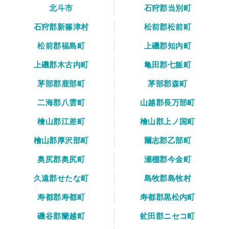
北斗市
石狩郡当別町
石狩郡新篠津村
松前郡松前町
松前郡福島町
上磯郡知内町
上磯郡木古内町
亀田郡七飯町
茅部郡鹿部町
茅部郡森町
二海郡八雲町
山越郡長万部町
檜山郡江差町
檜山郡上ノ国町
檜山郡厚沢部町
爾志郡乙部町
奥尻郡奥尻町
瀬棚郡今金町
久遠郡せたな町
島牧郡島牧村
寿都郡寿都町
寿都郡黒松内町
磯谷郡蘭越町
虻田郡ニセコ町