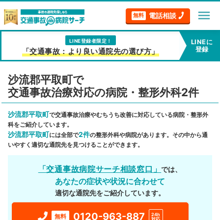
menu
電話相談
無料
LINE登録者限定！
LINEに
登録
「交通事故：より良い通院先の選び方」
沙流郡平取町で
交通事故治療対応の病院・整形外科2件
沙流郡平取町
で交通事故治療やむちうち改善に対応している病院・整形外
科をご紹介しています。
沙流郡平取町
2件
には全部で
の整形外科や病院があります。その中から通
いやすく適切な通院先を見つけることができます。
「交通事故病院サーチ相談窓口」
では、
あなたの症状や状況に合わせて
適切な通院先をご紹介しています。
0120-963-887
24h
無料
対応