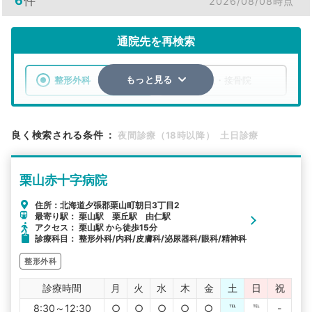
6
件
2026/08/08時点
通院先を再検索
整形外科
整骨院・接骨院
もっと見る
エリア
北海道
夕張郡栗山町
良く検索される条件
：
夜間診療（18時以降）
土日診療
検索する
栗山赤十字病院
詳細条件で絞り込む
住所：北海道夕張郡栗山町朝日3丁目2
最寄り駅： 栗山駅 栗丘駅 由仁駅
その他の検索方法
アクセス： 栗山駅 から徒歩15分
診療科目： 整形外科/内科/皮膚科/泌尿器科/眼科/精神科
駅から探す
院名から探す
整形外科
診療時間
月
火
水
木
金
土
日
祝
8:30～12:30
○
○
○
○
○
℡
℡
-