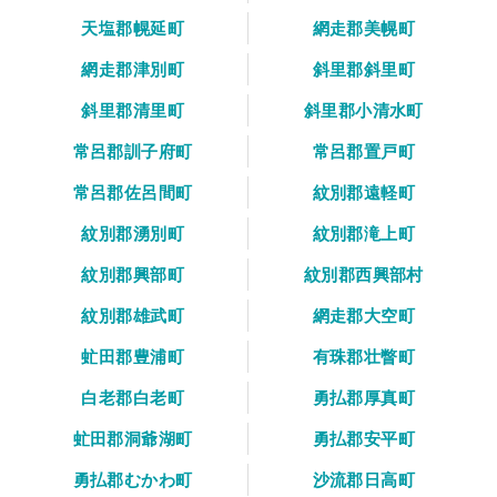
天塩郡幌延町
網走郡美幌町
網走郡津別町
斜里郡斜里町
斜里郡清里町
斜里郡小清水町
常呂郡訓子府町
常呂郡置戸町
常呂郡佐呂間町
紋別郡遠軽町
紋別郡湧別町
紋別郡滝上町
紋別郡興部町
紋別郡西興部村
紋別郡雄武町
網走郡大空町
虻田郡豊浦町
有珠郡壮瞥町
白老郡白老町
勇払郡厚真町
虻田郡洞爺湖町
勇払郡安平町
勇払郡むかわ町
沙流郡日高町