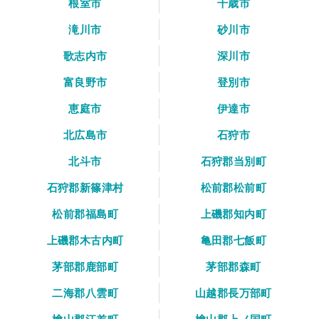
根室市
千歳市
滝川市
砂川市
歌志内市
深川市
富良野市
登別市
恵庭市
伊達市
北広島市
石狩市
北斗市
石狩郡当別町
石狩郡新篠津村
松前郡松前町
松前郡福島町
上磯郡知内町
上磯郡木古内町
亀田郡七飯町
茅部郡鹿部町
茅部郡森町
二海郡八雲町
山越郡長万部町