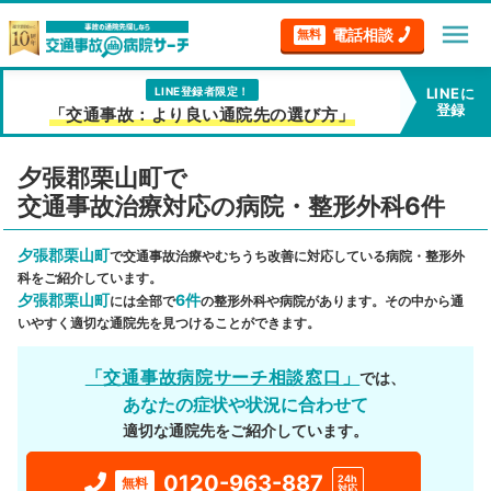
menu
電話相談
無料
LINE登録者限定！
LINEに
登録
「交通事故：より良い通院先の選び方」
夕張郡栗山町で
交通事故治療対応の病院・整形外科6件
夕張郡栗山町
で交通事故治療やむちうち改善に対応している病院・整形外
科をご紹介しています。
夕張郡栗山町
6件
には全部で
の整形外科や病院があります。その中から通
いやすく適切な通院先を見つけることができます。
「交通事故病院サーチ相談窓口」
では、
あなたの症状や状況に合わせて
適切な通院先をご紹介しています。
0120-963-887
24h
無料
対応