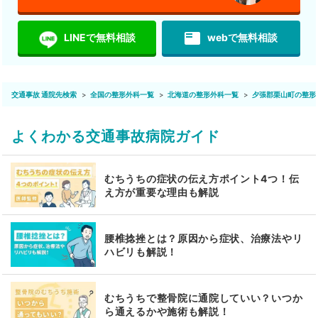
featured_play_list
LINEで無料相談
webで無料相談
交通事故 通院先検索
全国の整形外科一覧
北海道の整形外科一覧
夕張郡栗山町の整形
よくわかる交通事故病院ガイド
むちうちの症状の伝え方ポイント4つ！伝
え方が重要な理由も解説
腰椎捻挫とは？原因から症状、治療法やリ
ハビリも解説！
むちうちで整骨院に通院していい？いつか
ら通えるかや施術も解説！