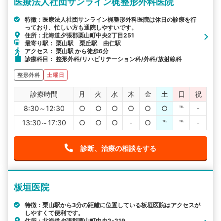
医療法人社団サンライン梶整形外科医院
特徴：医療法人社団サンライン梶整形外科医院は休日の診療を行
っており、忙しい方も通院しやすいです。
住所：北海道夕張郡栗山町中央2丁目251
最寄り駅： 栗山駅 栗丘駅 由仁駅
アクセス： 栗山駅 から徒歩6分
診療科目： 整形外科/リハビリテーション科/外科/放射線科
整形外科
土曜日
診療時間
月
火
水
木
金
土
日
祝
8:30～12:30
○
○
○
○
○
○
℡
-
13:30～17:30
○
○
○
-
○
℡
℡
-
診断、治療の相談をする
板垣医院
特徴：栗山駅から3分の距離に位置している板垣医院はアクセスが
しやすくて便利です。
住所：北海道夕張郡栗山町中央2-219