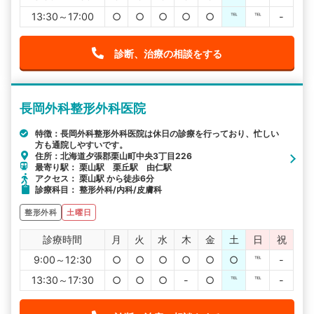
13:30～17:00
○
○
○
○
○
℡
℡
-
診断、治療の相談をする
長岡外科整形外科医院
特徴：長岡外科整形外科医院は休日の診療を行っており、忙しい
方も通院しやすいです。
住所：北海道夕張郡栗山町中央3丁目226
最寄り駅： 栗山駅 栗丘駅 由仁駅
アクセス： 栗山駅 から徒歩6分
診療科目： 整形外科/内科/皮膚科
整形外科
土曜日
診療時間
月
火
水
木
金
土
日
祝
9:00～12:30
○
○
○
○
○
○
℡
-
13:30～17:30
○
○
○
-
○
℡
℡
-