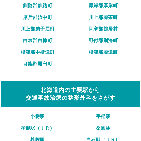
釧路郡釧路町
厚岸郡厚岸町
厚岸郡浜中町
川上郡標茶町
川上郡弟子屈町
阿寒郡鶴居村
白糠郡白糠町
野付郡別海町
標津郡中標津町
標津郡標津町
目梨郡羅臼町
北海道内の主要駅から
交通事故治療の整形外科をさがす
小樽駅
手稲駅
琴似駅（ＪＲ）
桑園駅
札幌駅
白石駅（ＪＲ）