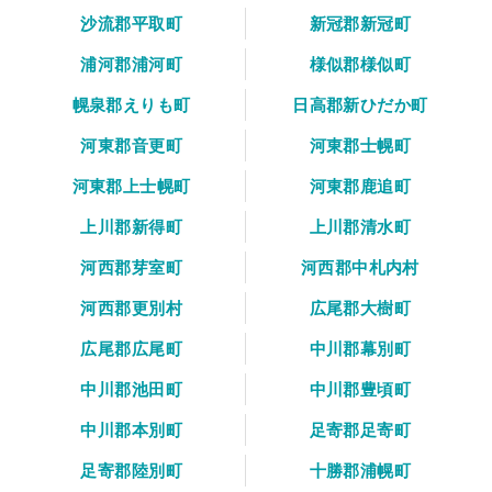
沙流郡平取町
新冠郡新冠町
浦河郡浦河町
様似郡様似町
幌泉郡えりも町
日高郡新ひだか町
河東郡音更町
河東郡士幌町
河東郡上士幌町
河東郡鹿追町
上川郡新得町
上川郡清水町
河西郡芽室町
河西郡中札内村
河西郡更別村
広尾郡大樹町
広尾郡広尾町
中川郡幕別町
中川郡池田町
中川郡豊頃町
中川郡本別町
足寄郡足寄町
足寄郡陸別町
十勝郡浦幌町