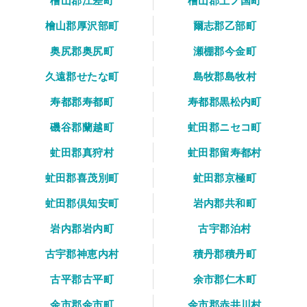
檜山郡江差町
檜山郡上ノ国町
檜山郡厚沢部町
爾志郡乙部町
奥尻郡奥尻町
瀬棚郡今金町
久遠郡せたな町
島牧郡島牧村
寿都郡寿都町
寿都郡黒松内町
磯谷郡蘭越町
虻田郡ニセコ町
虻田郡真狩村
虻田郡留寿都村
虻田郡喜茂別町
虻田郡京極町
虻田郡倶知安町
岩内郡共和町
岩内郡岩内町
古宇郡泊村
古宇郡神恵内村
積丹郡積丹町
古平郡古平町
余市郡仁木町
余市郡余市町
余市郡赤井川村