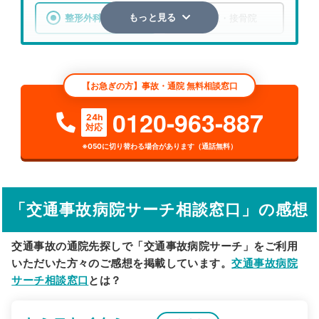
整形外科
整骨院・接骨院
もっと見る
エリア
北海道
夕張郡栗山町
【お急ぎの方】事故・通院 無料相談窓口
検索する
0120-963-887
24h
対応
詳細条件で絞り込む
※050に切り替わる場合があります（通話無料）
その他の検索方法
駅から探す
院名から探す
「交通事故病院サーチ相談窓口」の感想
交通事故の通院先探しで「交通事故病院サーチ」をご利用
いただいた方々のご感想を掲載しています。
交通事故病院
サーチ相談窓口
とは？