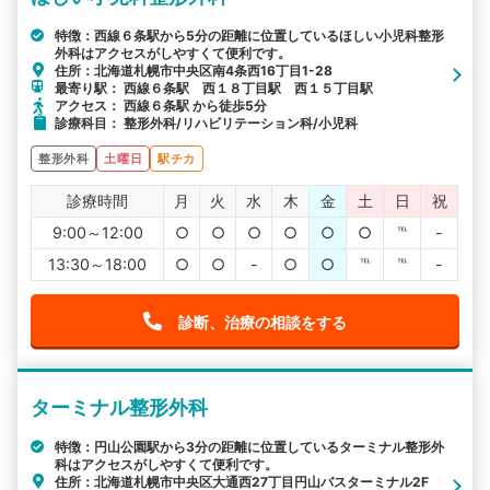
特徴：西線６条駅から5分の距離に位置しているほしい小児科整形
外科はアクセスがしやすくて便利です。
住所：北海道札幌市中央区南4条西16丁目1-28
最寄り駅： 西線６条駅 西１８丁目駅 西１５丁目駅
アクセス： 西線６条駅 から徒歩5分
診療科目： 整形外科/リハビリテーション科/小児科
整形外科
土曜日
駅チカ
診療時間
月
火
水
木
金
土
日
祝
9:00～12:00
○
○
○
○
○
○
℡
-
13:30～18:00
○
○
-
○
○
℡
℡
-
診断、治療の相談をする
ターミナル整形外科
特徴：円山公園駅から3分の距離に位置しているターミナル整形外
科はアクセスがしやすくて便利です。
住所：北海道札幌市中央区大通西27丁目円山バスターミナル2F