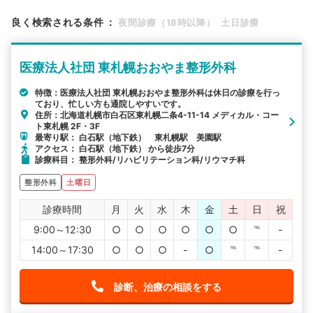
エリア
北海道
札幌市白石区
良く検索される条件
：
夜間診療（18時以降）
土日診療
検索する
医療法人社団 東札幌おおやま整形外科
詳細条件で絞り込む
特徴：医療法人社団 東札幌おおやま整形外科は休日の診療を行っ
ており、忙しい方も通院しやすいです。
その他の検索方法
住所：北海道札幌市白石区東札幌二条4-11-14 メディカル・コー
ト東札幌 2F・3F
駅から探す
院名から探す
最寄り駅： 白石駅（地下鉄） 東札幌駅 美園駅
アクセス： 白石駅（地下鉄） から徒歩7分
診療科目： 整形外科/リハビリテーション科/リウマチ科
整形外科
土曜日
診療時間
月
火
水
木
金
土
日
祝
9:00～12:30
○
○
○
○
○
○
℡
-
14:00～17:30
○
○
○
-
○
℡
℡
-
診断、治療の相談をする