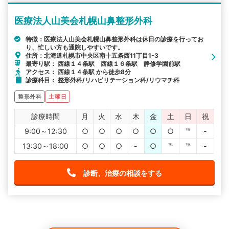
医療法人山美会札幌山鼻整形外科
特徴：医療法人山美会札幌山鼻整形外科は休日の診療を行ってお
り、忙しい方も通院しやすいです。
住所：北海道札幌市中央区南十五条西11丁目1-3
最寄り駅： 西線１４条駅 西線１６条駅 静修学園前駅
アクセス： 西線１４条駅 から徒歩8分
診療科目： 整形外科/リハビリテーション科/リウマチ科
整形外科
土曜日
診療時間
月
火
水
木
金
土
日
祝
9:00～12:30
○
○
○
○
○
○
℡
-
13:30～18:00
○
○
○
-
○
℡
℡
-
診断、治療の相談をする