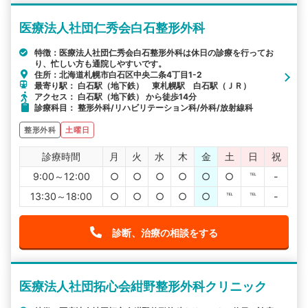
医療法人社団仁秀会白石整形外科
特徴：医療法人社団仁秀会白石整形外科は休日の診療を行ってお
り、忙しい方も通院しやすいです。
住所：北海道札幌市白石区中央二条4丁目1-2
最寄り駅： 白石駅（地下鉄） 東札幌駅 白石駅（ＪＲ）
アクセス： 白石駅（地下鉄） から徒歩14分
診療科目： 整形外科/リハビリテーション科/外科/放射線科
整形外科
土曜日
診療時間
月
火
水
木
金
土
日
祝
9:00～12:00
○
○
○
○
○
○
℡
-
13:30～18:00
○
○
○
○
○
℡
℡
-
診断、治療の相談をする
医療法人社団拓心会紺野整形外科クリニック