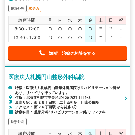
整形外科
駅チカ
診療時間
月
火
水
木
金
土
日
祝
8:30～12:00
○
○
○
○
○
℡
℡
-
13:30～17:00
○
○
○
○
○
℡
℡
-
診断、治療の相談をする
医療法人札幌円山整形外科病院
特徴：医療法人札幌円山整形外科病院はリハビリテーション科が
あり、リハビリを行っています。
住所：北海道札幌市中央区北七条西27丁目1-3
最寄り駅： 西２８丁目駅 二十四軒駅 円山公園駅
アクセス： 西２８丁目駅 から徒歩7分
診療科目： 整形外科/リハビリテーション科/リウマチ科
整形外科
診療時間
月
火
水
木
金
土
日
祝