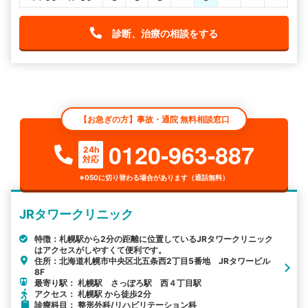
診断、治療の相談をする
【お急ぎの方】事故・通院 無料相談窓口
0120-963-887
24h
対応
※050に切り替わる場合があります（通話無料）
JRタワークリニック
特徴：札幌駅から2分の距離に位置しているJRタワークリニック
はアクセスがしやすくて便利です。
住所：北海道札幌市中央区北五条西2丁目5番地 JRタワービル
8F
最寄り駅： 札幌駅 さっぽろ駅 西４丁目駅
アクセス： 札幌駅 から徒歩2分
診療科目： 整形外科/リハビリテーション科