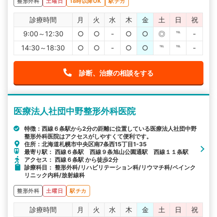
整形外科
土曜日
18時以降OK
駅チカ
診療時間
月
火
水
木
金
土
日
祝
9:00～12:30
○
○
-
○
○
◎
℡
-
14:30～18:30
○
○
-
○
○
℡
℡
-
診断、治療の相談をする
医療法人社団中野整形外科医院
特徴：西線６条駅から2分の距離に位置している医療法人社団中野
整形外科医院はアクセスがしやすくて便利です。
住所：北海道札幌市中央区南7条西15丁目1-35
最寄り駅： 西線６条駅 西線９条旭山公園通駅 西線１１条駅
アクセス： 西線６条駅 から徒歩2分
診療科目： 整形外科/リハビリテーション科/リウマチ科/ペインク
リニック内科/放射線科
整形外科
土曜日
駅チカ
診療時間
月
火
水
木
金
土
日
祝