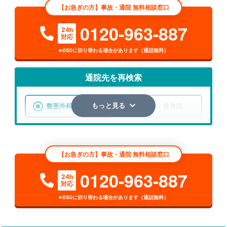
【お急ぎの方】事故・通院 無料相談窓口
0120-963-887
24h
対応
※050に切り替わる場合があります（通話無料）
通院先を再検索
整形外科
整骨院・接骨院
もっと見る
エリア
北海道
札幌市白石区
【お急ぎの方】事故・通院 無料相談窓口
検索する
0120-963-887
24h
対応
詳細条件で絞り込む
※050に切り替わる場合があります（通話無料）
その他の検索方法
駅から探す
院名から探す