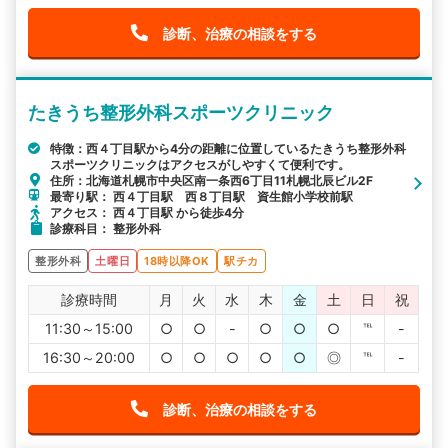
診断、治療の相談をする
たきうち整形外科スポーツクリニック
特徴：西４丁目駅から4分の距離に位置しているたきうち整形外科
スポーツクリニックはアクセスがしやすくて便利です。
住所：北海道札幌市中央区南一条西6丁目11札幌北辰ビル2F
最寄り駅： 西４丁目駅 西８丁目駅 資生館小学校前駅
アクセス： 西４丁目駅 から徒歩4分
診療科目： 整形外科
整形外科
土曜日
18時以降OK
駅チカ
診療時間
月
火
水
木
金
土
日
祝
11:30～15:00
○
○
-
○
○
○
℡
-
16:30～20:00
○
○
○
○
○
◎
℡
-
診断、治療の相談をする