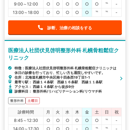
9:00～12:00
○
○
○
○
○
○
℡
-
13:00～18:00
○
○
○
○
○
℡
℡
-
診断、治療の相談をする
医療法人社団伏見啓明整形外科 札幌骨粗鬆症ク
リニック
特徴：医療法人社団伏見啓明整形外科 札幌骨粗鬆症クリニックは
休日の診療を行っており、忙しい方も通院しやすいです。
住所：北海道札幌市中央区南十四条西19丁目1-1
最寄り駅： 西線１４条駅 西線１６条駅 西線１１条駅
アクセス： 西線１４条駅 から徒歩9分
診療科目： 整形外科/リハビリテーション科/リウマチ科
整形外科
土曜日
診療時間
月
火
水
木
金
土
日
祝
8:45～12:30
○
○
○
○
○
○
℡
-
14:00～17:30
○
○
○
-
○
℡
℡
-