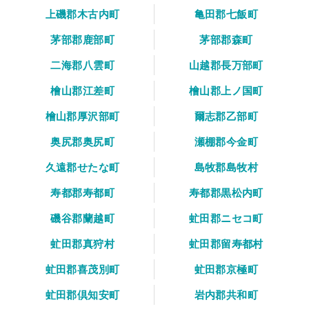
上磯郡木古内町
亀田郡七飯町
茅部郡鹿部町
茅部郡森町
二海郡八雲町
山越郡長万部町
檜山郡江差町
檜山郡上ノ国町
檜山郡厚沢部町
爾志郡乙部町
奥尻郡奥尻町
瀬棚郡今金町
久遠郡せたな町
島牧郡島牧村
寿都郡寿都町
寿都郡黒松内町
磯谷郡蘭越町
虻田郡ニセコ町
虻田郡真狩村
虻田郡留寿都村
虻田郡喜茂別町
虻田郡京極町
虻田郡倶知安町
岩内郡共和町