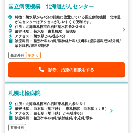
国立病院機構 北海道がんセンター
特徴：菊水駅から4分の距離に位置している国立病院機構 北海道
がんセンターはアクセスがしやすくて便利です。
住所：北海道札幌市白石区菊水四条2-3-54
最寄り駅： 菊水駅 東札幌駅 苗穂駅
アクセス： 菊水駅 から徒歩4分
診療科目： 整形外科/内科/脳神経外科/皮膚科/泌尿器科/形成外科/
放射線科/眼科/精神科
整形外科
駅チカ
診断、治療の相談をする
札幌北楡病院
住所：北海道札幌市白石区東札幌六条6-5-1
最寄り駅： 白石駅（地下鉄） 東札幌駅 白石駅（ＪＲ）
アクセス： 白石駅（地下鉄） から徒歩6分
診療科目： 整形外科/内科/放射線科/小児科/眼科
整形外科