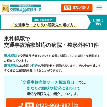
menu
電話相談
無料
LINE登録者限定！
LINEに
登録
「交通事故：より良い通院先の選び方」
東札幌駅で
交通事故治療対応の病院・整形外科11件
東札幌駅
で交通事故治療やむちうち改善に対応している病院・整形外科を
ご紹介しています。
東札幌駅
11件
には全部で
の整形外科や病院があります。その中から通いや
すく適切な通院先を見つけることができます。
「交通事故病院サーチ相談窓口」
では、
あなたの症状や状況に合わせて
適切な通院先をご紹介しています。
0120-963-887
24h
無料
対応