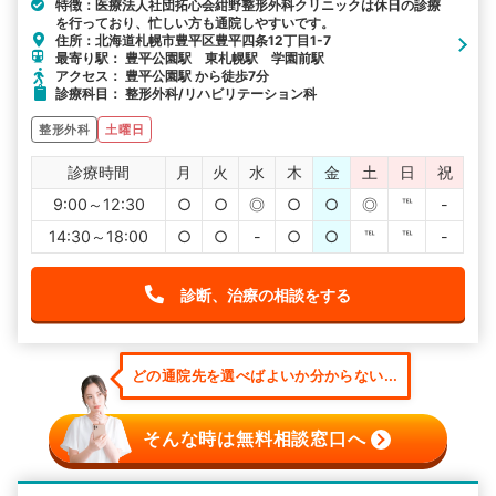
特徴：医療法人社団拓心会紺野整形外科クリニックは休日の診療
を行っており、忙しい方も通院しやすいです。
住所：北海道札幌市豊平区豊平四条12丁目1-7
最寄り駅： 豊平公園駅 東札幌駅 学園前駅
アクセス： 豊平公園駅 から徒歩7分
診療科目： 整形外科/リハビリテーション科
整形外科
土曜日
診療時間
月
火
水
木
金
土
日
祝
9:00～12:30
○
○
◎
○
○
◎
℡
-
14:30～18:00
○
○
-
○
○
℡
℡
-
診断、治療の相談をする
どの通院先を選べばよいか分からない...
そんな時は無料相談窓口へ