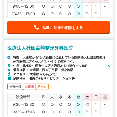
9:00～12:00
○
○
○
○
○
℡
℡
-
13:30～17:00
○
○
○
○
○
℡
℡
-
診断、治療の相談をする
医療法人社団宮﨑整形外科医院
特徴：大通駅から1分の距離に位置している医療法人社団宮﨑整形
外科医院はアクセスがしやすくて便利です。
住所：北海道札幌市中央区大通西2-5-1都心ビル10F
最寄り駅： 大通駅 西４丁目駅 狸小路駅
アクセス： 大通駅 から徒歩1分
診療科目： 整形外科/リハビリテーション科
整形外科
土曜日
駅チカ
診療時間
月
火
水
木
金
土
日
祝
9:30～12:30
○
○
○
○
○
◎
℡
-
14:30～17:45
○
○
○
○
○
℡
℡
-