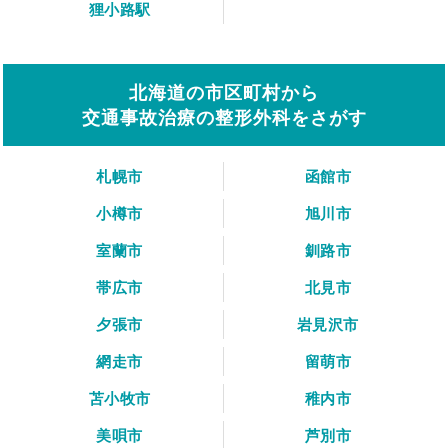
狸小路駅
北海道の市区町村から
交通事故治療の整形外科をさがす
札幌市
函館市
小樽市
旭川市
室蘭市
釧路市
帯広市
北見市
夕張市
岩見沢市
網走市
留萌市
苫小牧市
稚内市
美唄市
芦別市