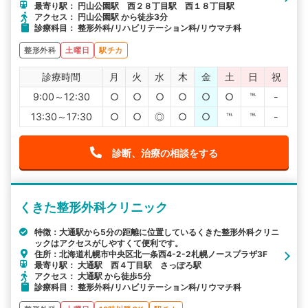
最寄り駅： 円山公園駅 西２８丁目駅 西１８丁目駅
アクセス： 円山公園駅 から徒歩3分
診療科目： 整形外科/リハビリテーション科/リウマチ科
整形外科
土曜日
駅チカ
診療時間
月
火
水
木
金
土
日
祝
9:00～12:30
○
○
○
○
○
○
℡
-
13:30～17:30
○
○
◎
○
○
℡
℡
-
診断、治療の相談をする
くきた整形外科クリニック
特徴：大通駅から5分の距離に位置しているくきた整形外科クリニ
ックはアクセスがしやすくて便利です。
住所：北海道札幌市中央区北一条西4-2-2札幌ノースプラザ3F
最寄り駅： 大通駅 西４丁目駅 さっぽろ駅
アクセス： 大通駅 から徒歩5分
診療科目： 整形外科/リハビリテーション科/リウマチ科