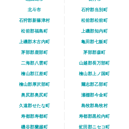
北斗市
石狩郡当別町
石狩郡新篠津村
松前郡松前町
松前郡福島町
上磯郡知内町
上磯郡木古内町
亀田郡七飯町
茅部郡鹿部町
茅部郡森町
二海郡八雲町
山越郡長万部町
檜山郡江差町
檜山郡上ノ国町
檜山郡厚沢部町
爾志郡乙部町
奥尻郡奥尻町
瀬棚郡今金町
久遠郡せたな町
島牧郡島牧村
寿都郡寿都町
寿都郡黒松内町
磯谷郡蘭越町
虻田郡ニセコ町