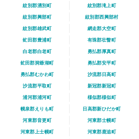
紋別郡湧別町
紋別郡滝上町
紋別郡興部町
紋別郡西興部村
紋別郡雄武町
網走郡大空町
虻田郡豊浦町
有珠郡壮瞥町
白老郡白老町
勇払郡厚真町
虻田郡洞爺湖町
勇払郡安平町
勇払郡むかわ町
沙流郡日高町
沙流郡平取町
新冠郡新冠町
浦河郡浦河町
様似郡様似町
幌泉郡えりも町
日高郡新ひだか町
河東郡音更町
河東郡士幌町
河東郡上士幌町
河東郡鹿追町