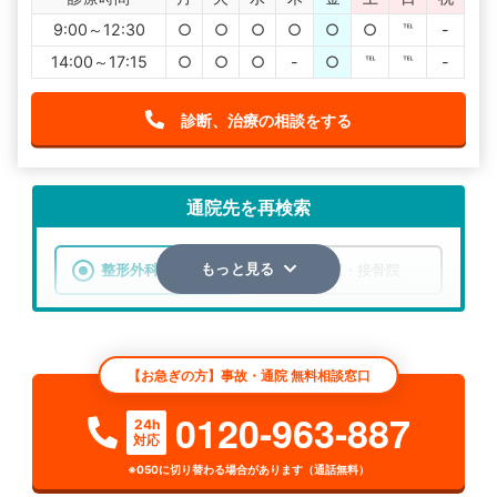
9:00～12:30
○
○
○
○
○
○
℡
-
14:00～17:15
○
○
○
-
○
℡
℡
-
診断、治療の相談をする
通院先を再検索
整形外科
整骨院・接骨院
もっと見る
エリア
北海道
上川郡比布町
【お急ぎの方】事故・通院 無料相談窓口
検索する
0120-963-887
24h
対応
詳細条件で絞り込む
※050に切り替わる場合があります（通話無料）
その他の検索方法