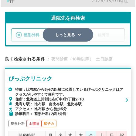
1
件
2026/08/07時点
通院先を再検索
整形外科
整骨院・接骨院
もっと見る
エリア
北海道
上川郡比布町
良く検索される条件
：
夜間診療（18時以降）
土日診療
検索する
ぴっぷクリニック
詳細条件で絞り込む
特徴：比布駅から5分の距離に位置しているぴっぷクリニックはア
クセスがしやすくて便利です。
その他の検索方法
住所：北海道上川郡比布町中町1丁目2-10
最寄り駅： 比布駅 南比布駅 北比布駅
駅から探す
院名から探す
アクセス： 比布駅 から徒歩5分
診療科目： 整形外科/内科/外科
整形外科
土曜日
駅チカ
診療時間
月
火
水
木
金
土
日
祝