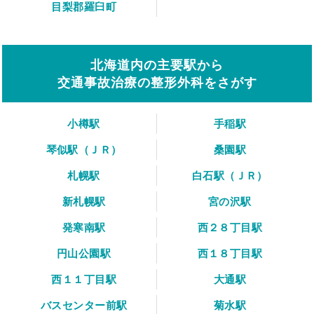
目梨郡羅臼町
北海道内の主要駅から
交通事故治療の整形外科をさがす
小樽駅
手稲駅
琴似駅（ＪＲ）
桑園駅
札幌駅
白石駅（ＪＲ）
新札幌駅
宮の沢駅
発寒南駅
西２８丁目駅
円山公園駅
西１８丁目駅
西１１丁目駅
大通駅
バスセンター前駅
菊水駅