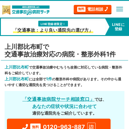
menu
電話相談
無料
LINE登録者限定！
LINEに
登録
「交通事故：より良い通院先の選び方」
上川郡比布町で
交通事故治療対応の病院・整形外科1件
上川郡比布町
で交通事故治療やむちうち改善に対応している病院・整形外
科をご紹介しています。
上川郡比布町
1件
には全部で
の整形外科や病院があります。その中から通
いやすく適切な通院先を見つけることができます。
「交通事故病院サーチ相談窓口」
では、
あなたの症状や状況に合わせて
適切な通院先をご紹介しています。
0120-963-887
24h
無料
対応