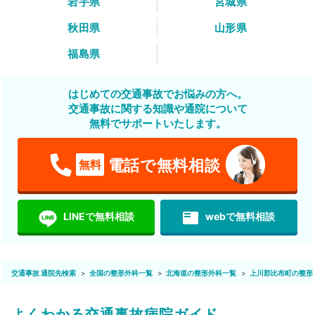
岩手県
宮城県
秋田県
山形県
福島県
はじめての交通事故でお悩みの方へ。
交通事故に関する知識や通院について
無料でサポートいたします。
電話で無料相談
無料
featured_play_list
LINEで無料相談
webで無料相談
交通事故 通院先検索
全国の整形外科一覧
北海道の整形外科一覧
上川郡比布町の整形
よくわかる交通事故病院ガイド