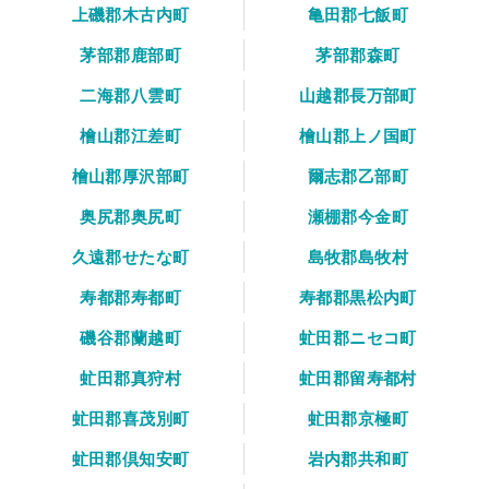
上磯郡木古内町
亀田郡七飯町
茅部郡鹿部町
茅部郡森町
二海郡八雲町
山越郡長万部町
檜山郡江差町
檜山郡上ノ国町
檜山郡厚沢部町
爾志郡乙部町
奥尻郡奥尻町
瀬棚郡今金町
久遠郡せたな町
島牧郡島牧村
寿都郡寿都町
寿都郡黒松内町
磯谷郡蘭越町
虻田郡ニセコ町
虻田郡真狩村
虻田郡留寿都村
虻田郡喜茂別町
虻田郡京極町
虻田郡倶知安町
岩内郡共和町