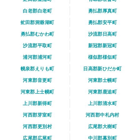
白老郡白老町
勇払郡厚真町
虻田郡洞爺湖町
勇払郡安平町
勇払郡むかわ町
沙流郡日高町
沙流郡平取町
新冠郡新冠町
浦河郡浦河町
様似郡様似町
幌泉郡えりも町
日高郡新ひだか町
河東郡音更町
河東郡士幌町
河東郡上士幌町
河東郡鹿追町
上川郡新得町
上川郡清水町
河西郡芽室町
河西郡中札内村
河西郡更別村
広尾郡大樹町
広尾郡広尾町
中川郡幕別町