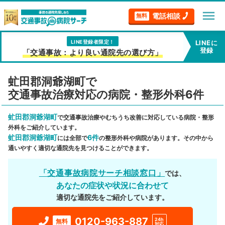
menu
電話相談
無料
LINE登録者限定！
LINEに
登録
「交通事故：より良い通院先の選び方」
虻田郡洞爺湖町で
交通事故治療対応の病院・整形外科6件
虻田郡洞爺湖町
で交通事故治療やむちうち改善に対応している病院・整形
外科をご紹介しています。
虻田郡洞爺湖町
6件
には全部で
の整形外科や病院があります。その中から
通いやすく適切な通院先を見つけることができます。
「交通事故病院サーチ相談窓口」
では、
あなたの症状や状況に合わせて
適切な通院先をご紹介しています。
0120-963-887
24h
無料
対応