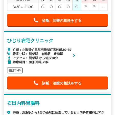
8:30～11:30
○
○
○
○
○
℡
℡
-
診断、治療の相談をする
ひじり在宅クリニック
住所：北海道虻田郡洞爺湖町高砂町30-19
最寄り駅： 洞爺駅 有珠駅 豊浦駅
アクセス： 洞爺駅 から徒歩10分
診療科目： 整形外科/内科
整形外科
診断、治療の相談をする
石田内科胃腸科
特徴：洞爺駅から2分の距離に位置している石田内科胃腸科はアク