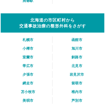
洞爺駅
北海道の市区町村から
交通事故治療の整形外科をさがす
札幌市
函館市
小樽市
旭川市
室蘭市
釧路市
帯広市
北見市
夕張市
岩見沢市
網走市
留萌市
苫小牧市
稚内市
美唄市
芦別市