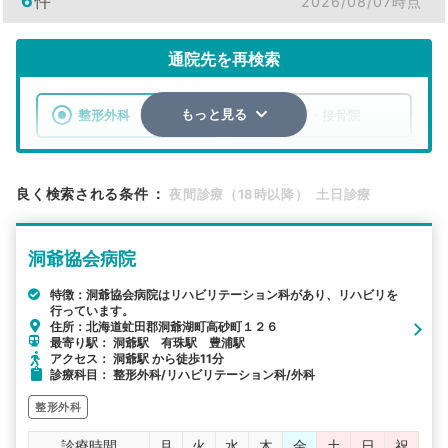
6
件
2026/08/07時点
通院先を再検索
整形外科
整骨院・接骨院
もっと見る
エリア
北海道
虻田郡洞爺湖町
良く検索される条件
：
夜間診療（18時以降）
土日診療
検索する
洞爺協会病院
詳細条件で絞り込む
特徴：洞爺協会病院はリハビリテーション科があり、リハビリを
行っています。
その他の検索方法
住所：北海道虻田郡洞爺湖町高砂町１２６
最寄り駅： 洞爺駅 有珠駅 豊浦駅
駅から探す
院名から探す
アクセス： 洞爺駅 から徒歩11分
診療科目： 整形外科/リハビリテーション科/外科
整形外科
診療時間
月
火
水
木
金
土
日
祝