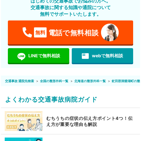
はじめての交通事故でお悩みの方へ。
交通事故に関する知識や通院について
無料でサポートいたします。
電話で無料相談
無料
featured_play_list
LINEで無料相談
webで無料相談
交通事故 通院先検索
全国の整形外科一覧
北海道の整形外科一覧
虻田郡洞爺湖町の整
よくわかる交通事故病院ガイド
むちうちの症状の伝え方ポイント4つ！伝
え方が重要な理由も解説