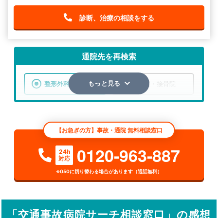
診断、治療の相談をする
通院先を再検索
整形外科
整骨院・接骨院
もっと見る
エリア
北海道
虻田郡洞爺湖町
【お急ぎの方】事故・通院 無料相談窓口
検索する
0120-963-887
24h
対応
詳細条件で絞り込む
※050に切り替わる場合があります（通話無料）
その他の検索方法
駅から探す
院名から探す
「交通事故病院サーチ相談窓口」の感想