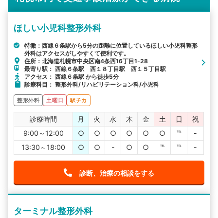
ほしい小児科整形外科
特徴：西線６条駅から5分の距離に位置しているほしい小児科整形
外科はアクセスがしやすくて便利です。
住所：北海道札幌市中央区南4条西16丁目1-28
最寄り駅： 西線６条駅 西１８丁目駅 西１５丁目駅
アクセス： 西線６条駅 から徒歩5分
診療科目： 整形外科/リハビリテーション科/小児科
整形外科
土曜日
駅チカ
診療時間
月
火
水
木
金
土
日
祝
9:00～12:00
○
○
○
○
○
○
℡
-
13:30～18:00
○
○
-
○
○
℡
℡
-
診断、治療の相談をする
ターミナル整形外科