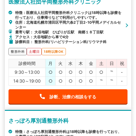
医療法人社団平岡整形外科クリニック
特徴：医療法人社団平岡整形外科クリニックは18時以降も診療を
行っており、仕事帰りなどで利用がしやすいです。
住所：北海道札幌市清田区平岡六条2丁目2-10平岡メデイカルセ
ンター
最寄り駅： 大谷地駅 ひばりが丘駅 南郷１８丁目駅
アクセス：大谷地駅から車で4分
診療科目： 整形外科/リハビリテーション科/リウマチ科
整形外科
土曜日
18時以降OK
診療時間
月
火
水
木
金
土
日
祝
9:30～13:00
○
○
○
○
○
○
℡
-
14:30～19:00
○
○
○
○
○
℡
℡
-
診断、治療の相談をする
さっぽろ厚別通整形外科
特徴：さっぽろ厚別通整形外科は18時以降も診療を行っており、