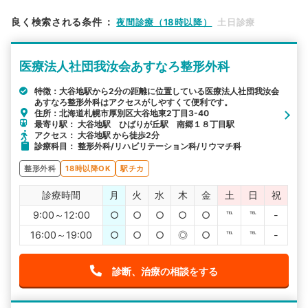
エリア
北海道
札幌市厚別区
良く検索される条件
：
夜間診療（18時以降）
土日診療
検索する
医療法人社団我汝会あすなろ整形外科
詳細条件で絞り込む
特徴：大谷地駅から2分の距離に位置している医療法人社団我汝会
あすなろ整形外科はアクセスがしやすくて便利です。
その他の検索方法
住所：北海道札幌市厚別区大谷地東2丁目3-40
最寄り駅： 大谷地駅 ひばりが丘駅 南郷１８丁目駅
駅から探す
院名から探す
アクセス： 大谷地駅 から徒歩2分
診療科目： 整形外科/リハビリテーション科/リウマチ科
整形外科
18時以降OK
駅チカ
診療時間
月
火
水
木
金
土
日
祝
9:00～12:00
○
○
○
○
○
℡
℡
-
16:00～19:00
○
○
○
◎
○
℡
℡
-
診断、治療の相談をする