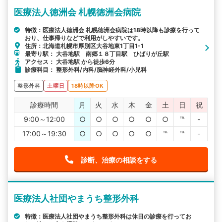
医療法人徳洲会 札幌徳洲会病院
特徴：医療法人徳洲会 札幌徳洲会病院は18時以降も診療を行って
おり、仕事帰りなどで利用がしやすいです。
住所：北海道札幌市厚別区大谷地東1丁目1-1
最寄り駅： 大谷地駅 南郷１８丁目駅 ひばりが丘駅
アクセス： 大谷地駅 から徒歩6分
診療科目： 整形外科/内科/脳神経外科/小児科
整形外科
土曜日
18時以降OK
診療時間
月
火
水
木
金
土
日
祝
9:00～12:00
○
○
○
○
○
○
℡
-
17:00～19:30
○
○
○
○
○
℡
℡
-
診断、治療の相談をする
医療法人社団やまうち整形外科
特徴：医療法人社団やまうち整形外科は休日の診療を行ってお