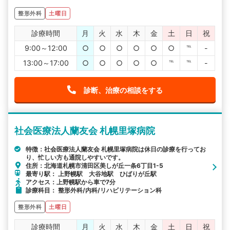
整形外科
土曜日
診療時間
月
火
水
木
金
土
日
祝
9:00～12:00
○
○
○
○
○
○
℡
-
13:00～17:00
○
○
○
○
○
℡
℡
-
診断、治療の相談をする
社会医療法人蘭友会 札幌里塚病院
特徴：社会医療法人蘭友会 札幌里塚病院は休日の診療を行ってお
り、忙しい方も通院しやすいです。
住所：北海道札幌市清田区美しが丘一条6丁目1-5
最寄り駅： 上野幌駅 大谷地駅 ひばりが丘駅
アクセス：上野幌駅から車で7分
診療科目： 整形外科/内科/リハビリテーション科
整形外科
土曜日
診療時間
月
火
水
木
金
土
日
祝