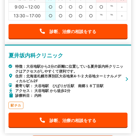
9:00～12:00
○
○
○
○
○
○
℡
-
13:30～17:00
○
○
○
○
○
℡
℡
-
診断、治療の相談をする
夏井坂内科クリニック
特徴：大谷地駅から2分の距離に位置している夏井坂内科クリニッ
クはアクセスがしやすくて便利です。
住所：北海道札幌市厚別区大谷地東4-1-2 大谷地ターミナルメデ
ィカルビル2F
最寄り駅： 大谷地駅 ひばりが丘駅 南郷１８丁目駅
アクセス： 大谷地駅 から徒歩2分
診療科目： 内科
駅チカ
診断、治療の相談をする