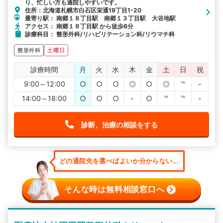
り、忙しい方も通院しやすいです。
住所：北海道札幌市白石区栄通19丁目1-20
最寄り駅： 南郷１８丁目駅 南郷１３丁目駅 大谷地駅
アクセス： 南郷１８丁目駅 から徒歩6分
診療科目： 整形外科/リハビリテーション科/リウマチ科
整形外科
土曜日
診療時間
月
火
水
木
金
土
日
祝
9:00～12:00
○
○
○
◎
○
◎
℡
-
14:00～18:00
○
○
○
-
○
℡
℡
-
診断、治療の相談をする
どの通院先を選べばよいか分からない...
そんな時は無料相談窓口へ