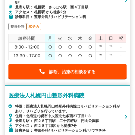
8F
最寄り駅： 札幌駅 さっぽろ駅 西４丁目駅
アクセス： 札幌駅 から徒歩2分
診療科目： 整形外科/リハビリテーション科
整形外科
駅チカ
診療時間
月
火
水
木
金
土
日
祝
8:30～12:00
○
○
○
○
○
℡
℡
-
13:30～17:00
○
○
○
○
○
℡
℡
-
診断、治療の相談をする
医療法人札幌円山整形外科病院
特徴：医療法人札幌円山整形外科病院はリハビリテーション科が
あり、リハビリを行っています。
住所：北海道札幌市中央区北七条西27丁目1-3
最寄り駅： 西２８丁目駅 二十四軒駅 円山公園駅
アクセス： 西２８丁目駅 から徒歩7分
診療科目： 整形外科/リハビリテーション科/リウマチ科