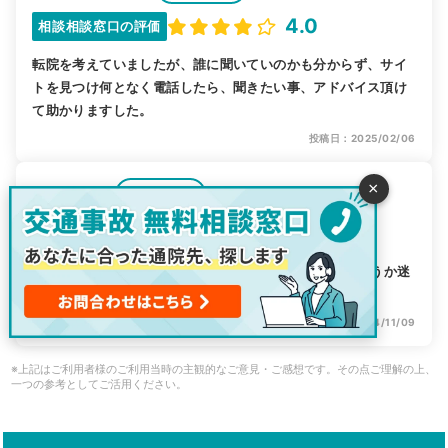
4.0
相談相談窓口の評価
転院を考えていましたが、誰に聞いていのかも分からず、サイ
トを見つけ何となく電話したら、聞きたい事、アドバイス頂け
て助かりますした。
投稿日：2025/02/06
×
ひで
電話相談
さん
5.0
相談相談窓口の評価
電話対応がとても丁寧に対応して頂きました。 どこに通うか迷
っていたので、紹介して頂き助かりました。
投稿日：2024/11/09
※上記はご利用者様のご利用当時の主観的なご意見・ご感想です。その点ご理解の上、
一つの参考としてご活用ください。