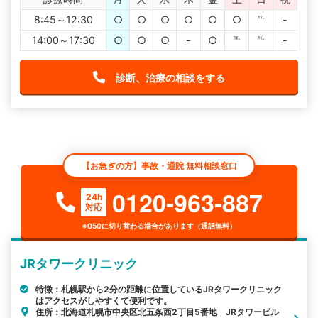
8:45～12:30
○
○
○
○
○
○
℡
-
14:00～17:30
○
○
○
-
○
℡
℡
-
診断、治療の相談をする
【お急ぎの方】事故・通院 無料相談窓口
0120-963-887
24h
対応
※050に切り替わる場合があります（通話無料）
JRタワークリニック
特徴：札幌駅から2分の距離に位置しているJRタワークリニック
はアクセスがしやすくて便利です。
住所：北海道札幌市中央区北五条西2丁目5番地 JRタワービル