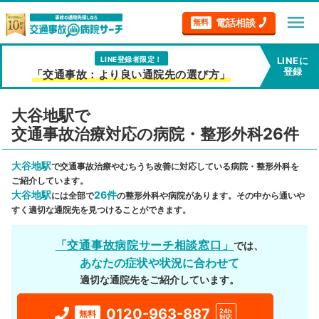
menu
電話相談
無料
LINE登録者限定！
LINEに
登録
「交通事故：より良い通院先の選び方」
大谷地駅で
交通事故治療対応の病院・整形外科26件
大谷地駅
で交通事故治療やむちうち改善に対応している病院・整形外科を
ご紹介しています。
大谷地駅
26件
には全部で
の整形外科や病院があります。その中から通いや
すく適切な通院先を見つけることができます。
「交通事故病院サーチ相談窓口」
では、
あなたの症状や状況に合わせて
適切な通院先をご紹介しています。
0120-963-887
24h
無料
対応