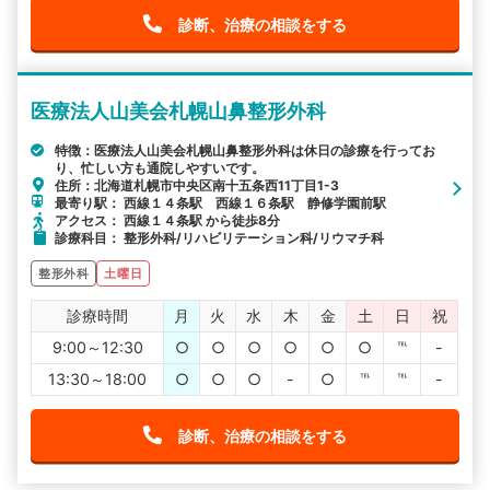
診断、治療の相談をする
医療法人山美会札幌山鼻整形外科
特徴：医療法人山美会札幌山鼻整形外科は休日の診療を行ってお
り、忙しい方も通院しやすいです。
住所：北海道札幌市中央区南十五条西11丁目1-3
最寄り駅： 西線１４条駅 西線１６条駅 静修学園前駅
アクセス： 西線１４条駅 から徒歩8分
診療科目： 整形外科/リハビリテーション科/リウマチ科
整形外科
土曜日
診療時間
月
火
水
木
金
土
日
祝
9:00～12:30
○
○
○
○
○
○
℡
-
13:30～18:00
○
○
○
-
○
℡
℡
-
診断、治療の相談をする