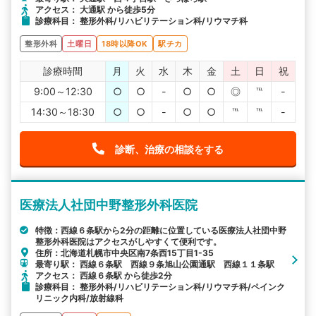
アクセス： 大通駅 から徒歩5分
診療科目： 整形外科/リハビリテーション科/リウマチ科
整形外科
土曜日
18時以降OK
駅チカ
診療時間
月
火
水
木
金
土
日
祝
9:00～12:30
○
○
-
○
○
◎
℡
-
14:30～18:30
○
○
-
○
○
℡
℡
-
診断、治療の相談をする
医療法人社団中野整形外科医院
特徴：西線６条駅から2分の距離に位置している医療法人社団中野
整形外科医院はアクセスがしやすくて便利です。
住所：北海道札幌市中央区南7条西15丁目1-35
最寄り駅： 西線６条駅 西線９条旭山公園通駅 西線１１条駅
アクセス： 西線６条駅 から徒歩2分
診療科目： 整形外科/リハビリテーション科/リウマチ科/ペインク
リニック内科/放射線科