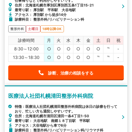
仕事帰りなどで利用がしやすいです。
住所：北海道札幌市厚別区厚別西五条1丁目15-21
最寄り駅： 厚別駅 平和駅 大谷地駅
アクセス： 厚別駅 から徒歩14分
診療科目： 整形外科/リハビリテーション科
整形外科
土曜日
18時以降OK
診療時間
月
火
水
木
金
土
日
祝
8:30～12:00
○
○
○
○
○
○
℡
-
13:30～18:30
○
○
○
○
○
℡
℡
-
診断、治療の相談をする
医療法人社団札幌清田整形外科病院
特徴：医療法人社団札幌清田整形外科病院は休日の診療を行って
おり、忙しい方も通院しやすいです。
住所：北海道札幌市清田区清田一条4丁目1-50
最寄り駅： 大谷地駅 南郷１８丁目駅 平和駅
アクセス：大谷地駅から車で6分
診療科目： 整形外科/リハビリテーション科/リウマチ科