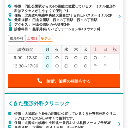
特徴：円山公園駅から3分の距離に位置しているターミナル整形外
科はアクセスがしやすくて便利です。
住所：北海道札幌市中央区大通西27丁目円山バスターミナル2F
最寄り駅： 円山公園駅 西２８丁目駅 西１８丁目駅
アクセス： 円山公園駅 から徒歩3分
診療科目： 整形外科/リハビリテーション科/リウマチ科
整形外科
土曜日
駅チカ
診療時間
月
火
水
木
金
土
日
祝
9:00～12:30
○
○
○
○
○
○
℡
-
13:30～17:30
○
○
◎
○
○
℡
℡
-
診断、治療の相談をする
くきた整形外科クリニック
特徴：大通駅から5分の距離に位置しているくきた整形外科クリニ
ックはアクセスがしやすくて便利です。
住所：北海道札幌市中央区北一条西4-2-2札幌ノースプラザ3F
最寄り駅： 大通駅 西４丁目駅 さっぽろ駅