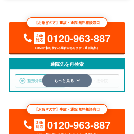
【お急ぎの方】事故・通院 無料相談窓口
0120-963-887
24h
対応
※050に切り替わる場合があります（通話無料）
通院先を再検索
整形外科
整骨院・接骨院
もっと見る
エリア
北海道
札幌市厚別区
【お急ぎの方】事故・通院 無料相談窓口
検索する
0120-963-887
24h
対応
詳細条件で絞り込む