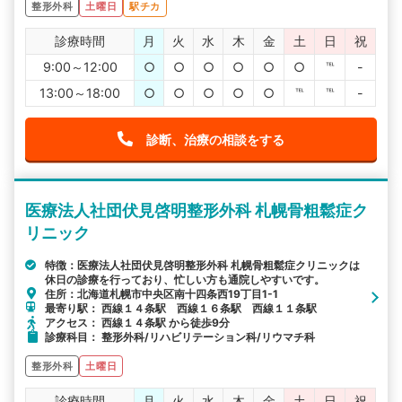
整形外科
土曜日
駅チカ
診療時間
月
火
水
木
金
土
日
祝
9:00～12:00
○
○
○
○
○
○
℡
-
13:00～18:00
○
○
○
○
○
℡
℡
-
診断、治療の相談をする
医療法人社団伏見啓明整形外科 札幌骨粗鬆症ク
リニック
特徴：医療法人社団伏見啓明整形外科 札幌骨粗鬆症クリニックは
休日の診療を行っており、忙しい方も通院しやすいです。
住所：北海道札幌市中央区南十四条西19丁目1-1
最寄り駅： 西線１４条駅 西線１６条駅 西線１１条駅
アクセス： 西線１４条駅 から徒歩9分
診療科目： 整形外科/リハビリテーション科/リウマチ科
整形外科
土曜日
診療時間
月
火
水
木
金
土
日
祝