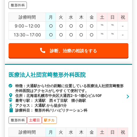
整形外科
診療時間
月
火
水
木
金
土
日
祝
9:00～12:00
○
○
○
○
○
℡
℡
-
13:30～17:00
○
○
○
○
○
℡
℡
-
診断、治療の相談をする
医療法人社団宮﨑整形外科医院
特徴：大通駅から1分の距離に位置している医療法人社団宮﨑整形
外科医院はアクセスがしやすくて便利です。
住所：北海道札幌市中央区大通西2-5-1都心ビル10F
最寄り駅： 大通駅 西４丁目駅 狸小路駅
アクセス： 大通駅 から徒歩1分
診療科目： 整形外科/リハビリテーション科
整形外科
土曜日
駅チカ
診療時間
月
火
水
木
金
土
日
祝