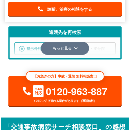
診断、治療の相談をする
通院先を再検索
整形外科
整骨院・接骨院
もっと見る
エリア
北海道
釧路郡釧路町
【お急ぎの方】事故・通院 無料相談窓口
検索する
0120-963-887
24h
対応
詳細条件で絞り込む
※050に切り替わる場合があります（通話無料）
その他の検索方法
駅から探す
院名から探す
「交通事故病院サーチ相談窓口」の感想