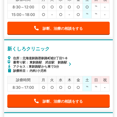
8:30～12:00
○
○
○
○
○
○
℡
-
15:00～18:00
○
-
○
-
○
℡
℡
-
診断、治療の相談をする
新くしろクリニック
住所：北海道釧路郡釧路町睦2丁目1-6
最寄り駅： 東釧路駅 武佐駅 釧路駅
アクセス：東釧路駅から車で3分
診療科目： 内科/小児科
診療時間
月
火
水
木
金
土
日
祝
8:30～17:00
○
○
○
○
○
℡
℡
-
診断、治療の相談をする