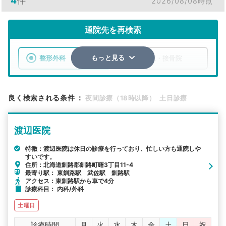
4
件
2026/08/08時点
通院先を再検索
整形外科
整骨院・接骨院
もっと見る
エリア
北海道
釧路郡釧路町
良く検索される条件
：
夜間診療（18時以降）
土日診療
検索する
渡辺医院
詳細条件で絞り込む
特徴：渡辺医院は休日の診療を行っており、忙しい方も通院しや
すいです。
その他の検索方法
住所：北海道釧路郡釧路町曙3丁目11-4
最寄り駅： 東釧路駅 武佐駅 釧路駅
駅から探す
院名から探す
アクセス：東釧路駅から車で4分
診療科目： 内科/外科
土曜日
診療時間
月
火
水
木
金
土
日
祝