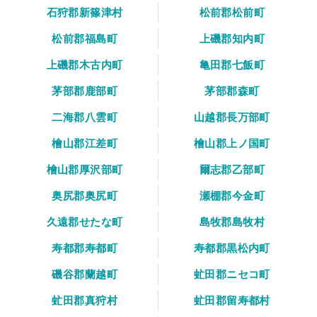
石狩郡新篠津村
松前郡松前町
松前郡福島町
上磯郡知内町
上磯郡木古内町
亀田郡七飯町
茅部郡鹿部町
茅部郡森町
二海郡八雲町
山越郡長万部町
檜山郡江差町
檜山郡上ノ国町
檜山郡厚沢部町
爾志郡乙部町
奥尻郡奥尻町
瀬棚郡今金町
久遠郡せたな町
島牧郡島牧村
寿都郡寿都町
寿都郡黒松内町
磯谷郡蘭越町
虻田郡ニセコ町
虻田郡真狩村
虻田郡留寿都村