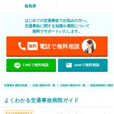
福島県
はじめての交通事故でお悩みの方へ。
交通事故に関する知識や通院について
無料でサポートいたします。
電話で無料相談
無料
featured_play_list
LINEで無料相談
webで無料相談
交通事故 通院先検索
全国の整形外科一覧
北海道の整形外科一覧
釧路郡釧路町の整形
よくわかる交通事故病院ガイド