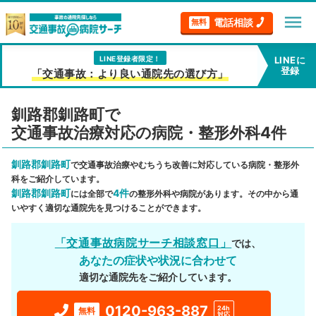
menu
電話相談
無料
LINE登録者限定！
LINEに
登録
「交通事故：より良い通院先の選び方」
釧路郡釧路町で
交通事故治療対応の病院・整形外科4件
釧路郡釧路町
で交通事故治療やむちうち改善に対応している病院・整形外
科をご紹介しています。
釧路郡釧路町
4件
には全部で
の整形外科や病院があります。その中から通
いやすく適切な通院先を見つけることができます。
「交通事故病院サーチ相談窓口」
では、
あなたの症状や状況に合わせて
適切な通院先をご紹介しています。
0120-963-887
24h
無料
対応