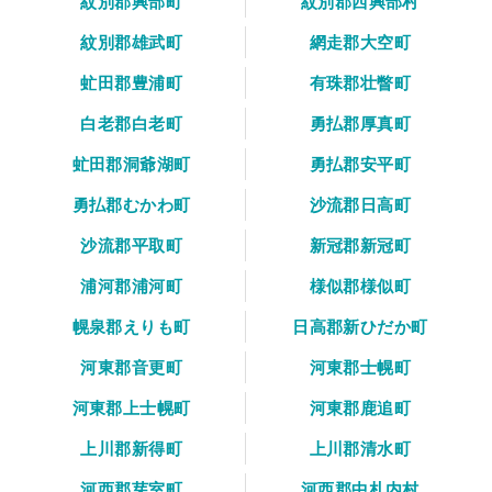
紋別郡興部町
紋別郡西興部村
紋別郡雄武町
網走郡大空町
虻田郡豊浦町
有珠郡壮瞥町
白老郡白老町
勇払郡厚真町
虻田郡洞爺湖町
勇払郡安平町
勇払郡むかわ町
沙流郡日高町
沙流郡平取町
新冠郡新冠町
浦河郡浦河町
様似郡様似町
幌泉郡えりも町
日高郡新ひだか町
河東郡音更町
河東郡士幌町
河東郡上士幌町
河東郡鹿追町
上川郡新得町
上川郡清水町
河西郡芽室町
河西郡中札内村