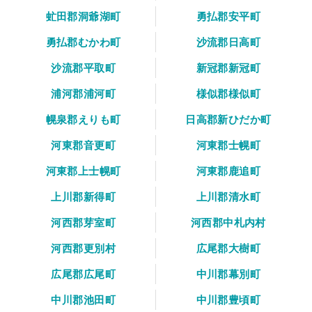
虻田郡洞爺湖町
勇払郡安平町
勇払郡むかわ町
沙流郡日高町
沙流郡平取町
新冠郡新冠町
浦河郡浦河町
様似郡様似町
幌泉郡えりも町
日高郡新ひだか町
河東郡音更町
河東郡士幌町
河東郡上士幌町
河東郡鹿追町
上川郡新得町
上川郡清水町
河西郡芽室町
河西郡中札内村
河西郡更別村
広尾郡大樹町
広尾郡広尾町
中川郡幕別町
中川郡池田町
中川郡豊頃町