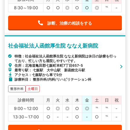
8:30～19:00
○
○
◎
○
○
◎
℡
-
診断、治療の相談をする
社会福祉法人函館厚生院 ななえ新病院
特徴：社会福祉法人函館厚生院 ななえ新病院は休日の診療を行っ
ており、忙しい方も通院しやすいです。
住所：北海道亀田郡七飯町本町7丁目657-5
最寄り駅： 七飯駅 大中山駅 新函館北斗駅
アクセス：七飯駅から車で3分
診療科目： 整形外科/内科/リハビリテーション科
整形外科
土曜日
診療時間
月
火
水
木
金
土
日
祝
9:00～12:00
○
◎
◎
○
◎
℡
℡
-
13:30～17:00
○
-
-
○
-
○
℡
-