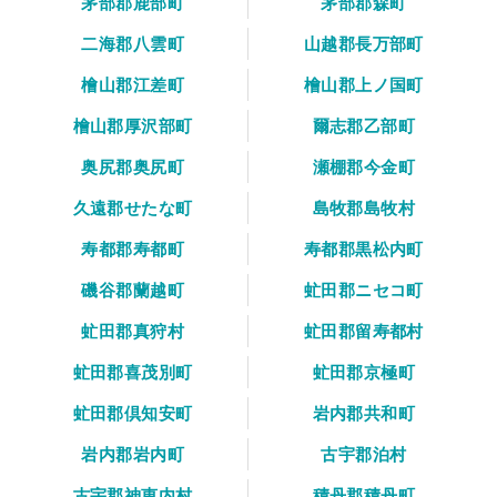
茅部郡鹿部町
茅部郡森町
二海郡八雲町
山越郡長万部町
檜山郡江差町
檜山郡上ノ国町
檜山郡厚沢部町
爾志郡乙部町
奥尻郡奥尻町
瀬棚郡今金町
久遠郡せたな町
島牧郡島牧村
寿都郡寿都町
寿都郡黒松内町
磯谷郡蘭越町
虻田郡ニセコ町
虻田郡真狩村
虻田郡留寿都村
虻田郡喜茂別町
虻田郡京極町
虻田郡倶知安町
岩内郡共和町
岩内郡岩内町
古宇郡泊村
古宇郡神恵内村
積丹郡積丹町