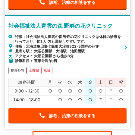
診断、治療の相談をする
社会福祉法人青雲の森 野畔の花クリニック
特徴：社会福祉法人青雲の森 野畔の花クリニックは休日の診療を
行っており、忙しい方も通院しやすいです。
住所：北海道亀田郡七飯町大沼町322-3野畔の花1F
最寄り駅： 大沼公園駅 大沼駅 池田園駅
アクセス： 大沼公園駅 から徒歩8分
診療科目： 整形外科/内科
整形外科
土曜日
祝日
診療時間
月
火
水
木
金
土
日
祝
9:00～12:30
○
○
○
○
○
○
℡
○
14:00～18:00
-
○
○
○
○
℡
℡
○
診断、治療の相談をする