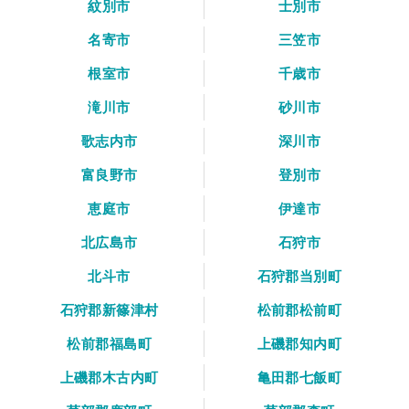
紋別市
士別市
名寄市
三笠市
根室市
千歳市
滝川市
砂川市
歌志内市
深川市
富良野市
登別市
恵庭市
伊達市
北広島市
石狩市
北斗市
石狩郡当別町
石狩郡新篠津村
松前郡松前町
松前郡福島町
上磯郡知内町
上磯郡木古内町
亀田郡七飯町