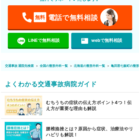
電話で無料相談
無料
featured_play_list
LINEで無料相談
webで無料相談
交通事故 通院先検索
全国の整形外科一覧
北海道の整形外科一覧
亀田郡七飯町の整形
よくわかる交通事故病院ガイド
むちうちの症状の伝え方ポイント4つ！伝
え方が重要な理由も解説
腰椎捻挫とは？原因から症状、治療法やリ
ハビリも解説！