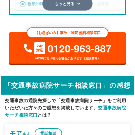
整形外科
整骨院・接骨院
もっと見る
エリア
北海道
亀田郡七飯町
【お急ぎの方】事故・通院 無料相談窓口
検索する
0120-963-887
24h
対応
詳細条件で絞り込む
※050に切り替わる場合があります（通話無料）
その他の検索方法
駅から探す
院名から探す
「交通事故病院サーチ相談窓口」の感想
交通事故の通院先探しで「交通事故病院サーチ」をご利用
いただいた方々のご感想を掲載しています。
交通事故病院
サーチ相談窓口
とは？
モア
電話相談
さん