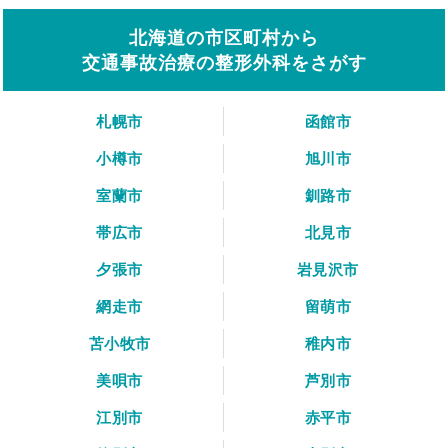
北海道の市区町村から
交通事故治療の整形外科をさがす
札幌市
函館市
小樽市
旭川市
室蘭市
釧路市
帯広市
北見市
夕張市
岩見沢市
網走市
留萌市
苫小牧市
稚内市
美唄市
芦別市
江別市
赤平市