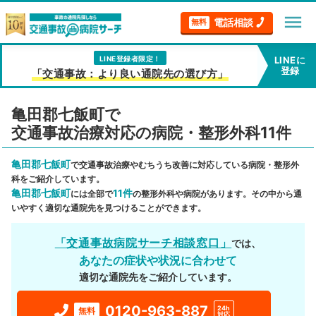
menu
電話相談
無料
LINE登録者限定！
LINEに
登録
「交通事故：より良い通院先の選び方」
亀田郡七飯町で
交通事故治療対応の病院・整形外科11件
亀田郡七飯町
で交通事故治療やむちうち改善に対応している病院・整形外
科をご紹介しています。
亀田郡七飯町
11件
には全部で
の整形外科や病院があります。その中から通
いやすく適切な通院先を見つけることができます。
「交通事故病院サーチ相談窓口」
では、
あなたの症状や状況に合わせて
適切な通院先をご紹介しています。
0120-963-887
24h
無料
対応