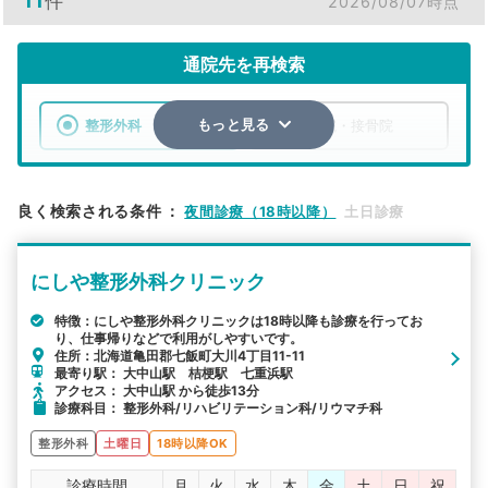
11
件
2026/08/07時点
通院先を再検索
整形外科
整骨院・接骨院
もっと見る
エリア
北海道
亀田郡七飯町
良く検索される条件
：
夜間診療（18時以降）
土日診療
検索する
にしや整形外科クリニック
詳細条件で絞り込む
特徴：にしや整形外科クリニックは18時以降も診療を行ってお
り、仕事帰りなどで利用がしやすいです。
その他の検索方法
住所：北海道亀田郡七飯町大川4丁目11-11
最寄り駅： 大中山駅 桔梗駅 七重浜駅
駅から探す
院名から探す
アクセス： 大中山駅 から徒歩13分
診療科目： 整形外科/リハビリテーション科/リウマチ科
整形外科
土曜日
18時以降OK
診療時間
月
火
水
木
金
土
日
祝