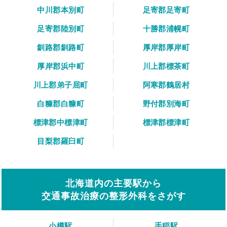
中川郡本別町
足寄郡足寄町
足寄郡陸別町
十勝郡浦幌町
釧路郡釧路町
厚岸郡厚岸町
厚岸郡浜中町
川上郡標茶町
川上郡弟子屈町
阿寒郡鶴居村
白糠郡白糠町
野付郡別海町
標津郡中標津町
標津郡標津町
目梨郡羅臼町
北海道内の主要駅から
交通事故治療の整形外科をさがす
小樽駅
手稲駅