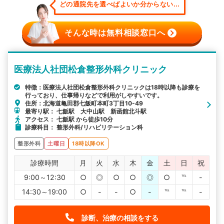
どの通院先を選べばよいか分からない...
そんな時は無料相談窓口へ
医療法人社団松倉整形外科クリニック
特徴：医療法人社団松倉整形外科クリニックは18時以降も診療を
行っており、仕事帰りなどで利用がしやすいです。
住所：北海道亀田郡七飯町本町3丁目10-49
最寄り駅： 七飯駅 大中山駅 新函館北斗駅
アクセス： 七飯駅 から徒歩10分
診療科目： 整形外科/リハビリテーション科
整形外科
土曜日
18時以降OK
診療時間
月
火
水
木
金
土
日
祝
9:00～12:30
○
◎
○
○
◎
○
℡
-
14:30～19:00
○
-
-
○
-
℡
℡
-
診断、治療の相談をする