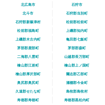
北広島市
石狩市
北斗市
石狩郡当別町
石狩郡新篠津村
松前郡松前町
松前郡福島町
上磯郡知内町
上磯郡木古内町
亀田郡七飯町
茅部郡鹿部町
茅部郡森町
二海郡八雲町
山越郡長万部町
檜山郡江差町
檜山郡上ノ国町
檜山郡厚沢部町
爾志郡乙部町
奥尻郡奥尻町
瀬棚郡今金町
久遠郡せたな町
島牧郡島牧村
寿都郡寿都町
寿都郡黒松内町