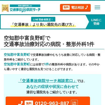
menu
電話相談
無料
LINE登録者限定！
LINEに
登録
「交通事故：より良い通院先の選び方」
空知郡中富良野町で
交通事故治療対応の病院・整形外科1件
空知郡中富良野町
で交通事故治療やむちうち改善に対応している病院・整
形外科をご紹介しています。
空知郡中富良野町
1件
には全部で
の整形外科や病院があります。その中か
ら通いやすく適切な通院先を見つけることができます。
「交通事故病院サーチ相談窓口」
では、
あなたの症状や状況に合わせて
適切な通院先をご紹介しています。
0120-963-887
24h
無料
対応