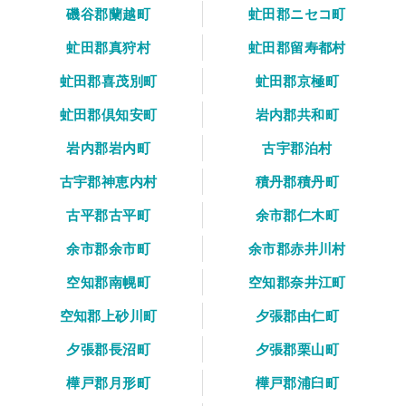
磯谷郡蘭越町
虻田郡ニセコ町
虻田郡真狩村
虻田郡留寿都村
虻田郡喜茂別町
虻田郡京極町
虻田郡倶知安町
岩内郡共和町
岩内郡岩内町
古宇郡泊村
古宇郡神恵内村
積丹郡積丹町
古平郡古平町
余市郡仁木町
余市郡余市町
余市郡赤井川村
空知郡南幌町
空知郡奈井江町
空知郡上砂川町
夕張郡由仁町
夕張郡長沼町
夕張郡栗山町
樺戸郡月形町
樺戸郡浦臼町