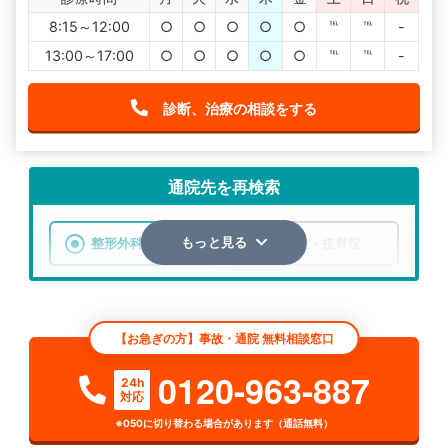
8:15～12:00
○
○
○
○
○
℡
℡
-
13:00～17:00
○
○
○
○
○
℡
℡
-
診断、治療の相談をする
通院先を再検索
整形外科
整骨院・接骨院
もっと見る
エリア
北海道
空知郡中富良野町
【お急ぎの方】事故・通院 無料相談窓口
検索する
0120-963-887
24h
対応
詳細条件で絞り込む
※050に切り替わる場合があります（通話無料）
その他の検索方法