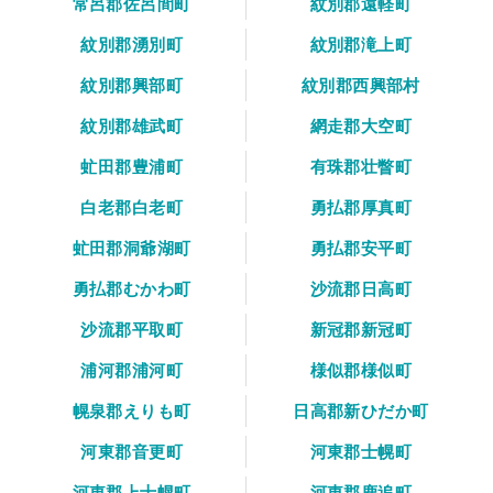
常呂郡佐呂間町
紋別郡遠軽町
紋別郡湧別町
紋別郡滝上町
紋別郡興部町
紋別郡西興部村
紋別郡雄武町
網走郡大空町
虻田郡豊浦町
有珠郡壮瞥町
白老郡白老町
勇払郡厚真町
虻田郡洞爺湖町
勇払郡安平町
勇払郡むかわ町
沙流郡日高町
沙流郡平取町
新冠郡新冠町
浦河郡浦河町
様似郡様似町
幌泉郡えりも町
日高郡新ひだか町
河東郡音更町
河東郡士幌町
河東郡上士幌町
河東郡鹿追町