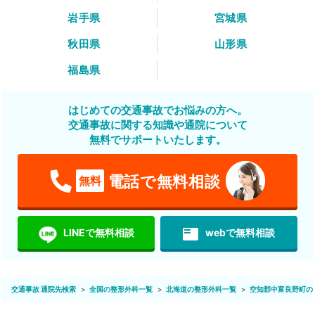
岩手県
宮城県
秋田県
山形県
福島県
はじめての交通事故でお悩みの方へ。
交通事故に関する知識や通院について
無料でサポートいたします。
電話で無料相談
無料
featured_play_list
LINEで無料相談
webで無料相談
交通事故 通院先検索
全国の整形外科一覧
北海道の整形外科一覧
空知郡中富良野町の