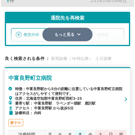
1
件
2026/08/06時点
通院先を再検索
整形外科
整骨院・接骨院
もっと見る
エリア
北海道
空知郡中富良野町
良く検索される条件
：
夜間診療（18時以降）
土日診療
検索する
中富良野町立病院
詳細条件で絞り込む
特徴：中富良野駅から5分の距離に位置している中富良野町立病院
はアクセスがしやすくて便利です。
その他の検索方法
住所：北海道空知郡中富良野町西町3-25
最寄り駅： 中富良野駅 ラベンダー畑駅 鹿討駅
駅から探す
院名から探す
アクセス： 中富良野駅 から徒歩5分
診療科目： 内科
駅チカ
診療時間
月
火
水
木
金
土
日
祝